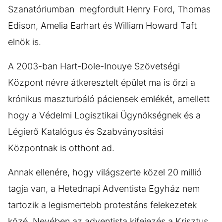
Szanatóriumban megfordult Henry Ford, Thomas
Edison, Amelia Earhart és William Howard Taft
elnök is.
A 2003-ban Hart-Dole-Inouye Szövetségi
Központ névre átkeresztelt épület ma is őrzi a
krónikus maszturbáló páciensek emlékét, amellett
hogy a Védelmi Logisztikai Ügynökségnek és a
Légierő Katalógus és Szabványosítási
Központnak is otthont ad.
Annak ellenére, hogy világszerte közel 20 millió
tagja van, a Hetednapi Adventista Egyház nem
tartozik a legismertebb protestáns felekezetek
közé. Nevében az adventista kifejezés a Krisztus