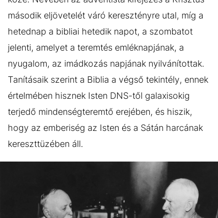
második eljövetelét váró keresztényre utal, míg a
hetednap a bibliai hetedik napot, a szombatot
jelenti, amelyet a teremtés emléknapjának, a
nyugalom, az imádkozás napjának nyilvánítottak.
Tanításaik szerint a Biblia a végső tekintély, ennek
értelmében hisznek Isten DNS-től galaxisokig
terjedő mindenségteremtő erejében, és hiszik,
hogy az emberiség az Isten és a Sátán harcának
kereszttüzében áll.