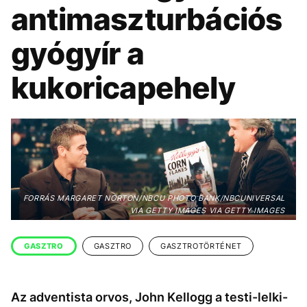
KÖZÉLET
UTAZÁS
antimaszturbációs
ÉLETMÓD
DESIGN
gyógyír a
BESZÉLGETÉSEK
ARCOK
kukoricapehely
VIDEÓ
TÖRTÉNETEK
GASZTRO
FORRÁS MARGARET NORTON/NBCU PHOTO BANK/NBCUNIVERSAL
VIA GETTY IMAGES VIA GETTY IMAGES
GASZTRO
GASZTRO
GASZTROTÖRTÉNET
Az adventista orvos, John Kellogg a testi-lelki-