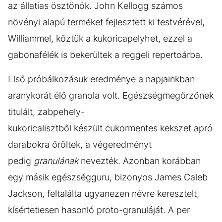
az állatias ösztönök. John Kellogg számos
növényi alapú terméket fejlesztett ki testvérével,
Williammel, köztük a kukoricapelyhet, ezzel a
gabonafélék is bekerültek a reggeli repertoárba.
Első próbálkozásuk eredménye a napjainkban
aranykorát élő granola volt. Egészségmegőrzőnek
titulált, zabpehely-
kukoricalisztből készült cukormentes kekszet apró
darabokra őröltek, a végeredményt
pedig
granulának
nevezték. Azonban korábban
egy másik egészségguru, bizonyos James Caleb
Jackson, feltalálta ugyanezen névre keresztelt,
kísértetiesen hasonló proto-granuláját. A per