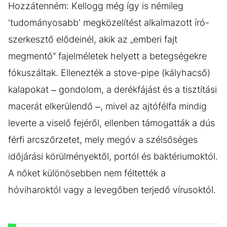
(7)
Hozzátenném: Kellogg még így is némileg
'tudományosabb' megközelítést alkalmazott író-
szerkesztő elődeinél, akik az „emberi fajt
megmentő” fajelméletek helyett a betegségekre
fókuszáltak. Ellenezték a stove-pipe (kályhacső)
kalapokat – gondolom, a derékfájást és a tisztítási
macerát elkerülendő –, mivel az ajtófélfa mindig
leverte a viselő fejéről, ellenben támogatták a dús
férfi arcszőrzetet, mely megóv a szélsőséges
időjárási körülményektől, portól és baktériumoktól.
A nőket különösebben nem féltették a
hóviharoktól vagy a levegőben terjedő vírusoktól.