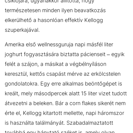
csiklójára, ugyanakkor állította, hogy
természetesen minden ilyen beavatkozás
elkerülhető a hasonlóan effektív Kellogg
szuperkajával.
Amerika első wellnessguruja napi másfél liter
joghurt fogyasztására biztatta pácienseit – egyik
felét a szájon, a másikat a végbélnyíláson
keresztül, kettős csapást mérve az erkölcstelen
gondolatokra. Egy erre alkalmas beöntőgépet is
kreált, mely másodpercek alatt 15 liter vizet tudott
átvezetni a beleken. Bár a corn flakes sikerét nem
érte el, Kellogg kitartott mellette, napi háromszor
is használta találmányát. Szabadalmaztatott
továbbá egy hánytató széket is, amely olyan