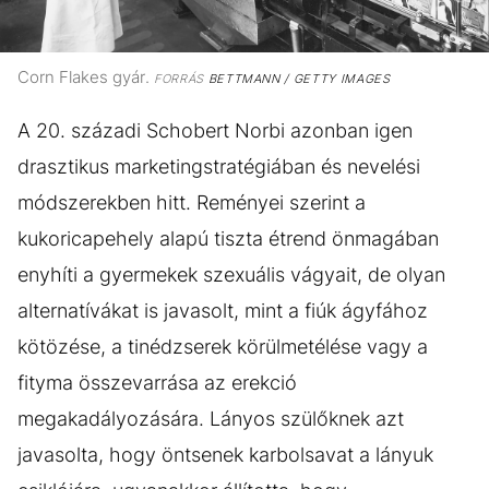
Corn Flakes gyár.
FORRÁS
BETTMANN / GETTY IMAGES
A 20. századi Schobert Norbi azonban igen
drasztikus marketingstratégiában és nevelési
módszerekben hitt. Reményei szerint a
kukoricapehely alapú tiszta étrend önmagában
enyhíti a gyermekek szexuális vágyait, de olyan
alternatívákat is javasolt, mint a fiúk ágyfához
kötözése, a tinédzserek körülmetélése vagy a
fityma összevarrása az erekció
megakadályozására. Lányos szülőknek azt
javasolta, hogy öntsenek karbolsavat a lányuk