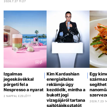
2026.7.27 11:27
Izgalmas
Kim Kardashian
Egy kim
jegeskávékkal
energiaitalos
származ
pörgeti fel a
reklámja úgy
segíthet 
Nespresso a nyarat
kezdődik, mintha a
nanoműa
bukott jogi
szervez
2 NAPPAL EZELŐTT
vizsgájáról tartana
2026.7.23 1
sajtótájékoztatót