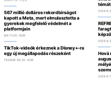
2026.7.31 11:23
témát
2026.8.2
567 millió dolláros rekordbírságot
kapott a Meta, mert elmulasztotta a
gyerekek megfelelő védelmét a
REFRE
platformjain
faragt
képző
MA 11:00 -KOR
2026.8.2
TikTok-videók érkeznek a Disney+-ra
egy új megállapodás részeként
Hová 
augus
TEGNAP 09:32 -KOR
mélyé
szem
2026.8.1