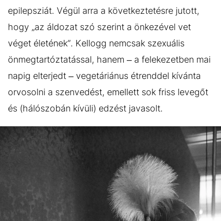
epilepsziát. Végül arra a következtetésre jutott,
hogy „az áldozat szó szerint a önkezével vet
véget életének”. Kellogg nemcsak szexuális
önmegtartóztatással, hanem – a felekezetben mai
napig elterjedt – vegetáriánus étrenddel kívánta
orvosolni a szenvedést, emellett sok friss levegőt
és (hálószobán kívüli) edzést javasolt.