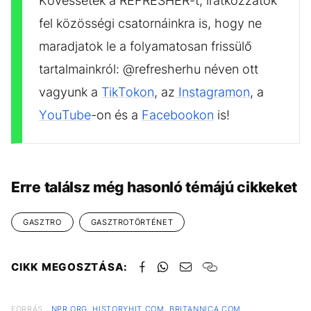
Kövessétek a REFRESHER-t, iratkozzatok
fel közösségi csatornáinkra is, hogy ne
maradjatok le a folyamatosan frissülő
tartalmainkról: @refresherhu néven ott
vagyunk a
TikTokon
, az
Instagramon
, a
YouTube
-on és a
Facebookon
is!
Erre találsz még hasonló témájú cikkeket
GASZTRO
GASZTROTÖRTÉNET
CIKK MEGOSZTÁSA:
FORRÁS
NPR.ORG
,
HISTORYHIT.COM
,
BRITANNICA.COM
,