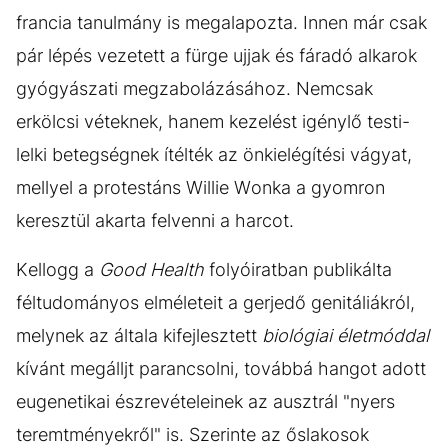
francia tanulmány is megalapozta. Innen már csak
pár lépés vezetett a fürge ujjak és fáradó alkarok
gyógyászati megzabolázásához. Nemcsak
erkölcsi véteknek, hanem kezelést igénylő testi-
lelki betegségnek ítélték az önkielégítési vágyat,
mellyel a protestáns Willie Wonka a gyomron
keresztül akarta felvenni a harcot.
Kellogg a
Good Health
folyóiratban publikálta
féltudományos elméleteit a gerjedő genitáliákról,
melynek az általa kifejlesztett
biológiai
életmóddal
kívánt megálljt parancsolni, továbbá hangot adott
eugenetikai észrevételeinek az ausztrál "nyers
teremtményekről" is. Szerinte az őslakosok