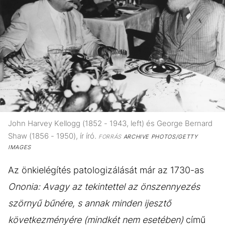
John Harvey Kellogg (1852 - 1943, left) és George Bernard
Shaw (1856 - 1950), ír író.
FORRÁS
ARCHIVE PHOTOS/GETTY
IMAGES
Az önkielégítés patologizálását már az 1730-as
Ononia: Avagy az tekintettel az önszennyezés
szörnyű bűnére, s annak minden ijesztő
következményére (mindkét nem esetében)
című