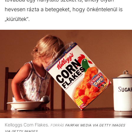
hevesen rázta a betegeket, hogy önkéntelenül is
„kiürültek”.
Kelloggs Corn Flakes.
FORRÁS
FAIRFAX MEDIA VIA GETTY IMAGES
VIA GETTY IMAGES