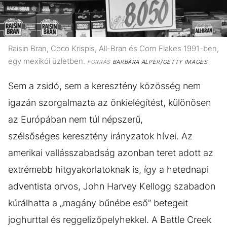
Raisin Bran, Coco Krispis, All-Bran és Corn Flakes 1991-ben,
egy mexikói üzletben.
FORRÁS
BARBARA ALPER/GETTY IMAGES
Sem a zsidó, sem a keresztény közösség nem
igazán szorgalmazta az önkielégítést, különösen
az Európában nem túl népszerű,
szélsőséges keresztény irányzatok hívei. Az
amerikai vallásszabadság azonban teret adott az
extrémebb hitgyakorlatoknak is, így a hetednapi
adventista orvos, John Harvey Kellogg szabadon
kúrálhatta a „magány bűnébe eső” betegeit
joghurttal és reggelizőpelyhekkel. A Battle Creek