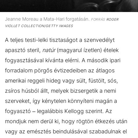
Jeanne Moreau a Mata-Hari forgatásán.
FORRÁS
ROGER
VIOLLET COLLECTION/GETTY IMAGES
A teljes testi-lelki tisztaságot a szenvedélyt
apasztó steril,
natúr
(magyarul ízetlen) ételek
fogyasztásával kívánta elérni. A második ipari
forradalom pörgős évtizedeiben az átlagos
amerikai reggeli hideg vagy sült, füstölt, sós,
zsíros húsból állt, melyek bizsergetik a nemi
szerveket, így kénytelen könnyíteni magán a
fogyasztó – legalábbis Kellogg szerint. Az
mondjuk nem derül ki, hogy rögtön étkezés után
vagy az emésztés beindulásával szabadulnak el