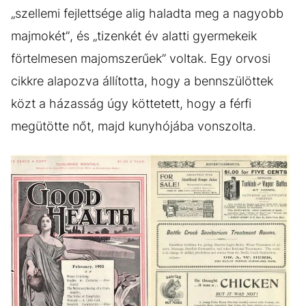
„szellemi fejlettsége alig haladta meg a nagyobb
majmokét”, és „tizenkét év alatti gyermekeik
förtelmesen majomszerűek” voltak. Egy orvosi
cikkre alapozva állította, hogy a bennszülöttek
közt a házasság úgy köttetett, hogy a férfi
megütötte nőt, majd kunyhójába vonszolta.