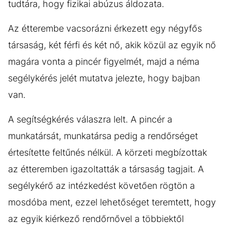
tudtára, hogy fizikai abúzus áldozata.
Az étterembe vacsorázni érkezett egy négyfős
társaság, két férfi és két nő, akik közül az egyik nő
magára vonta a pincér figyelmét, majd a néma
segélykérés jelét mutatva jelezte, hogy bajban
van.
A segítségkérés válaszra lelt. A pincér a
munkatársát, munkatársa pedig a rendőrséget
értesítette feltűnés nélkül. A körzeti megbízottak
az étteremben igazoltatták a társaság tagjait. A
segélykérő az intézkedést követően rögtön a
mosdóba ment, ezzel lehetőséget teremtett, hogy
az egyik kiérkező rendőrnővel a többiektől