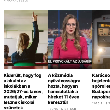
4 NAPPAL EZELŐTT
Kiderült, hogy fog
A közmédia
Karácso
alakulni az
nyilvánosságra
bejelent
iskolákban a
hozta, hogyan
spórol e
2026/27-es tanév,
hamisították a
Budapes
mutatjuk, mikor
híreket 11 éven
napokb
lesznek iskolai
keresztül
2026.8.1 9:
szünetek
TEGNAP 12:31 -KOR