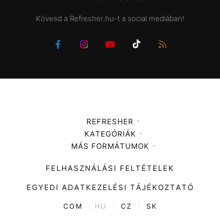
Kövesd a Refresher.hu-t a social mediában!
REFRESHER
KATEGÓRIÁK
Médiaajánlat
MÁS FORMÁTUMOK
Zene
Impresszum
Kiemelt tartalmak
Divat
FELHASZNÁLÁSI FELTÉTELEK
Videó
Kultúra
EGYEDI ADATKEZELÉSI TÁJÉKOZTATÓ
Kvíz
ENTR
COM
|
HU
|
CZ
|
SK