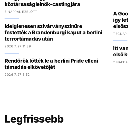
köztársaságielnök-castingjára
3 NAPPAL EZELŐTT
A Goo
így l
Ideiglenesen szivárványszínűre
elsős
festették a Brandenburgi kaput a berlini
TEGNAP 
terrortámadás után
2026.7.27 11:39
Itt va
első 
Rendőrök lőtték le a berlini Pride elleni
2 NAPPA
támadás elkövetőjét
2026.7.27 8:52
Legfrissebb