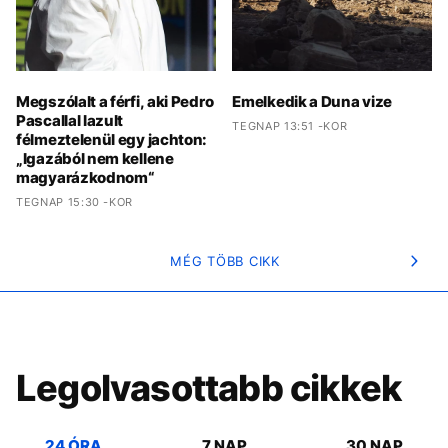
Megszólalt a férfi, aki Pedro
Emelkedik a Duna vize
Pascallal lazult
TEGNAP 13:51 -KOR
félmeztelenül egy jachton:
„Igazából nem kellene
magyarázkodnom“
TEGNAP 15:30 -KOR
MÉG TÖBB CIKK
Legolvasottabb cikkek
24 ÓRA
7 NAP
30 NAP