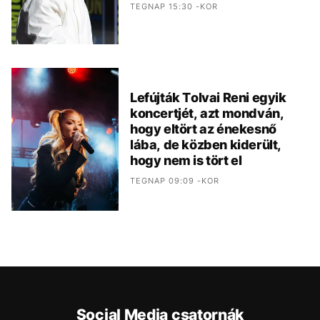
TEGNAP 15:30 -KOR
Lefújták Tolvai Reni egyik
koncertjét, azt mondván,
hogy eltört az énekesnő
lába, de közben kiderült,
hogy nem is tört el
TEGNAP 09:09 -KOR
Social Media csatornák