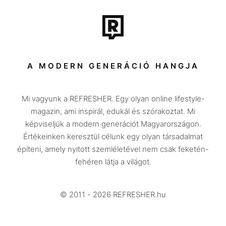
Film + sorozat
Tech-Tudomány
Sport
Társadalom
A MODERN GENERÁCIÓ HANGJA
Közélet
Mi vagyunk a REFRESHER. Egy olyan online lifestyle-
Utazás
magazin, ami inspirál, edukál és szórakoztat. Mi
Életmód
képviseljük a modern generációt Magyarországon.
Értékeinken keresztül célunk egy olyan társadalmat
Design
építeni, amely nyitott szemléletével nem csak feketén-
Beszélgetések
fehéren látja a világot.
Arcok
© 2011 - 2026 REFRESHER.hu
Videó
Történetek