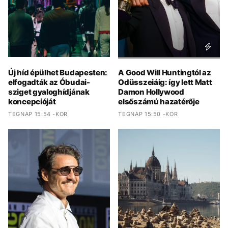
Új híd épülhet Budapesten:
A Good Will Huntingtól az
elfogadták az Óbudai-
Odüsszeiáig: így lett Matt
sziget gyaloghídjának
Damon Hollywood
koncepcióját
elsőszámú hazatérője
TEGNAP 15:54 -KOR
TEGNAP 15:50 -KOR