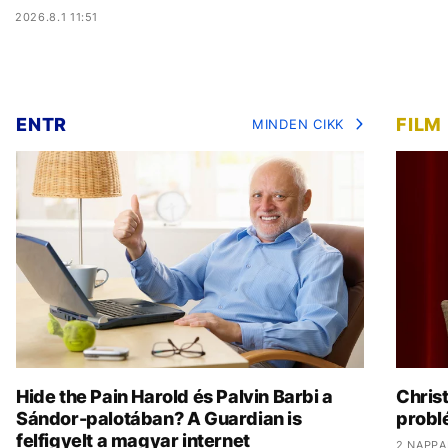
2026.8.1 11:51
ENTR
FILM
MINDEN CIKK
Hide the Pain Harold és Palvin Barbi a
Chris
Sándor-palotában? A Guardian is
problé
felfigyelt a magyar internet
2 NAPPA