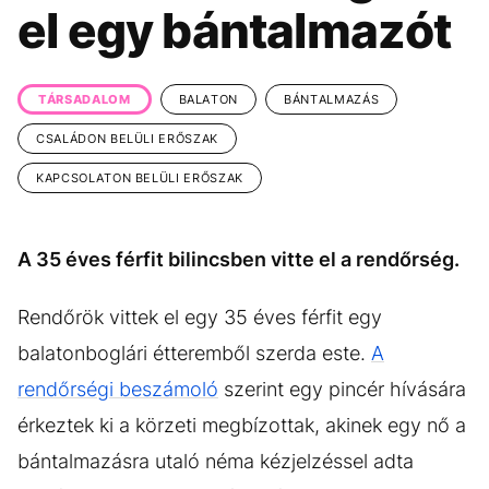
KÖZÉLET
UTAZÁS
el egy bántalmazót
ÉLETMÓD
DESIGN
BESZÉLGETÉSEK
ARCOK
TÁRSADALOM
BALATON
BÁNTALMAZÁS
VIDEÓ
TÖRTÉNETEK
CSALÁDON BELÜLI ERŐSZAK
KAPCSOLATON BELÜLI ERŐSZAK
GASZTRO
A 35 éves férfit bilincsben vitte el a rendőrség.
Rendőrök vittek el egy 35 éves férfit egy
balatonboglári étteremből szerda este.
A
rendőrségi beszámoló
szerint egy pincér hívására
érkeztek ki a körzeti megbízottak, akinek egy nő a
bántalmazásra utaló néma kézjelzéssel adta