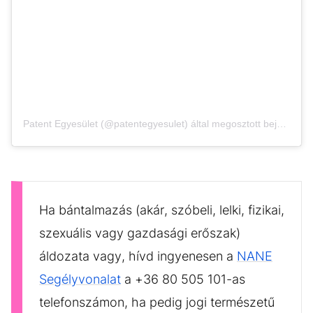
Patent Egyesület (@patentegyesulet) által megosztott bejegyzés
Ha bántalmazás (akár, szóbeli, lelki, fizikai,
szexuális vagy gazdasági erőszak)
áldozata vagy, hívd ingyenesen a
NANE
Segélyvonalat
a +36 80 505 101-as
telefonszámon, ha pedig jogi természetű