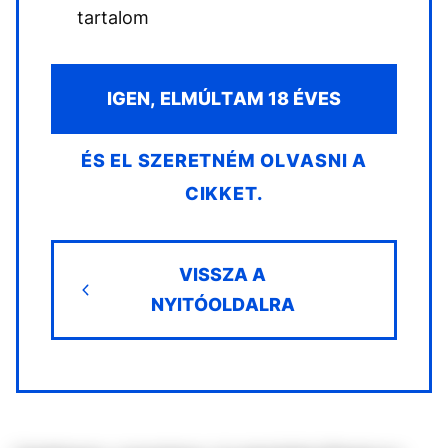
tartalom
IGEN, ELMÚLTAM 18 ÉVES
ÉS EL SZERETNÉM OLVASNI A
CIKKET.
VISSZA A
NYITÓOLDALRA