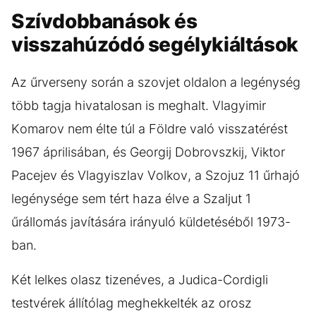
Szívdobbanások és
visszahúzódó segélykiáltások
Az űrverseny során a szovjet oldalon a legénység
több tagja hivatalosan is meghalt. Vlagyimir
Komarov nem élte túl a Földre való visszatérést
1967 áprilisában, és Georgij Dobrovszkij, Viktor
Pacejev és Vlagyiszlav Volkov, a Szojuz 11 űrhajó
legénysége sem tért haza élve a Szaljut 1
űrállomás javítására irányuló küldetéséből 1973-
ban.
Két lelkes olasz tizenéves, a Judica-Cordigli
testvérek állítólag meghekkelték az orosz