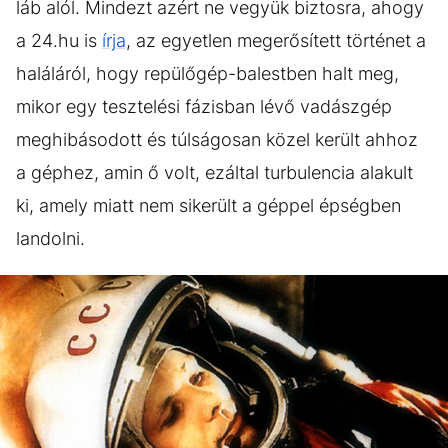
láb alól. Mindezt azért ne vegyük biztosra, ahogy
a 24.hu is
írja
, az egyetlen megerősített történet a
haláláról, hogy repülőgép-balestben halt meg,
mikor egy tesztelési fázisban lévő vadászgép
meghibásodott és túlságosan közel került ahhoz
a géphez, amin ő volt, ezáltal turbulencia alakult
ki, amely miatt nem sikerült a géppel épségben
landolni.