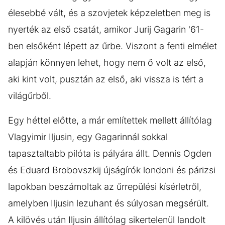
élesebbé vált, és a szovjetek képzeletben meg is
nyerték az első csatát, amikor Jurij Gagarin '61-
ben elsőként lépett az űrbe. Viszont a fenti elmélet
alapján könnyen lehet, hogy nem ő volt az első,
aki kint volt, pusztán az első, aki vissza is tért a
világűrből.
Egy héttel előtte, a már említettek mellett állítólag
Vlagyimir Iljusin, egy Gagarinnál sokkal
tapasztaltabb pilóta is pályára állt. Dennis Ogden
és Eduard Brobovszkij újságírók londoni és párizsi
lapokban beszámoltak az űrrepülési kísérletről,
amelyben Iljusin lezuhant és súlyosan megsérült.
A kilövés után Iljusin állítólag sikertelenül landolt