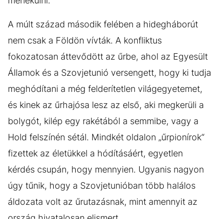
menekülni.
A múlt század második felében a hidegháborút
nem csak a Földön vívták. A konfliktus
fokozatosan áttevődött az űrbe, ahol az Egyesült
Államok és a Szovjetunió versengett, hogy ki tudja
meghódítani a még felderítetlen világegyetemet,
és kinek az űrhajósa lesz az első, aki megkerüli a
bolygót, kilép egy rakétából a semmibe, vagy a
Hold felszínén sétál. Mindkét oldalon „űrpionírok“
fizettek az életükkel a hódításáért, egyetlen
kérdés csupán, hogy mennyien. Ugyanis nagyon
úgy tűnik, hogy a Szovjetunióban több halálos
áldozata volt az űrutazásnak, mint amennyit az
ország hivatalosan elismert.