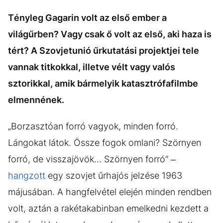
Tényleg Gagarin volt az első ember a
világűrben? Vagy csak ő volt az első, aki haza is
tért? A Szovjetunió űrkutatási projektjei tele
vannak titkokkal, illetve vélt vagy valós
sztorikkal, amik bármelyik katasztrófafilmbe
elmennének.
„Borzasztóan forró vagyok, minden forró.
Lángokat látok. Össze fogok omlani? Szörnyen
forró, de visszajövök... Szörnyen forró“ –
hangzott
egy szovjet űrhajós jelzése 1963
májusában. A hangfelvétel elején minden rendben
volt, aztán a rakétakabinban emelkedni kezdett a