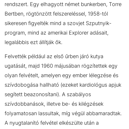
rendszert. Egy elhagyott német bunkerben, Torre
Bertben, rögtönzött felszereléssel, 1958-tól
sikeresen figyelték mind a szovjet Szputnyik-
program, mind az amerikai Explorer adásait,
legalábbis ezt állítják ők.
Felvették például az első űrben járó kutya
ugatását, majd 1960 májusában rögzítettek egy
olyan felvételt, amelyen egy ember lélegzése és
szívdobogása hallható (ezeket kardiológus apjuk
segített beazonosítani). A szabályos
szívdobbanások, illetve be- és kilégzések
folyamatosan lassultak, míg végül abbamaradtak.
A nyugtalanító felvétel elkészülte után a