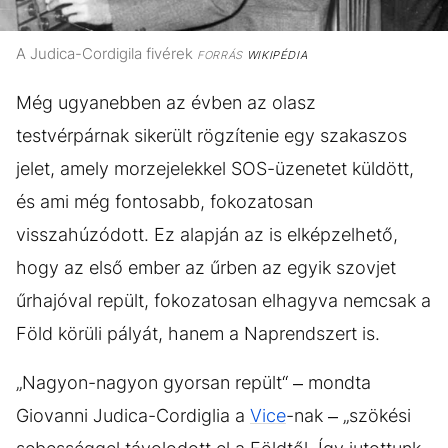
A Judica-Cordigila fivérek
FORRÁS
WIKIPÉDIA
Még ugyanebben az évben az olasz
testvérpárnak sikerült rögzítenie egy szakaszos
jelet, amely morzejelekkel SOS-üzenetet küldött,
és ami még fontosabb, fokozatosan
visszahúzódott. Ez alapján az is elképzelhető,
hogy az első ember az űrben az egyik szovjet
űrhajóval repült, fokozatosan elhagyva nemcsak a
Föld körüli pályát, hanem a Naprendszert is.
„Nagyon-nagyon gyorsan repült“ – mondta
Giovanni Judica-Cordiglia a
Vice
-nak – „szökési