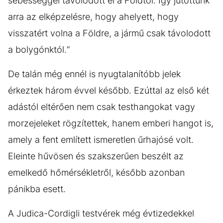
sebességgel távolodott el a Földtől. Így jutottunk
arra az elképzelésre, hogy ahelyett, hogy
visszatért volna a Földre, a jármű csak távolodott
a bolygónktól.“
De talán még ennél is nyugtalanítóbb jelek
érkeztek három évvel később. Ezúttal az első két
adástól eltérően nem csak testhangokat vagy
morzejeleket rögzítettek, hanem emberi hangot is,
amely a fent említett ismeretlen űrhajósé volt.
Eleinte hűvösen és szakszerűen beszélt az
emelkedő hőmérsékletről, később azonban
pánikba esett.
A Judica-Cordigli testvérek még évtizedekkel