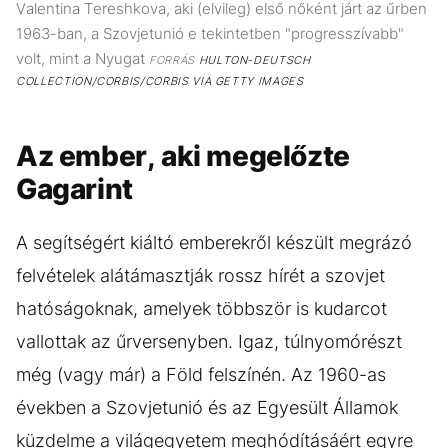
Valentina Tereshkova, aki (elvileg) első nőként járt az űrben
1963-ban, a Szovjetunió e tekintetben "progresszívabb"
volt, mint a Nyugat
FORRÁS
HULTON-DEUTSCH
COLLECTION/CORBIS/CORBIS VIA GETTY IMAGES
Az ember, aki megelőzte
Gagarint
A segítségért kiáltó emberekről készült megrázó
felvételek alátámasztják rossz hírét a szovjet
hatóságoknak, amelyek többször is kudarcot
vallottak az űrversenyben. Igaz, túlnyomórészt
még (vagy már) a Föld felszínén. Az 1960-as
években a Szovjetunió és az Egyesült Államok
küzdelme a világegyetem meghódításáért egyre