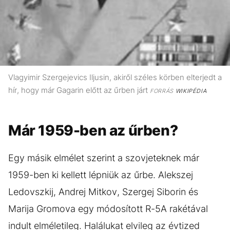
Vlagyimir Szergejevics Iljusin, akiről széles körben elterjedt a
hír, hogy már Gagarin előtt az űrben járt
FORRÁS
WIKIPÉDIA
Már 1959-ben az űrben?
Egy másik elmélet szerint a szovjeteknek már
1959-ben ki kellett lépniük az űrbe. Alekszej
Ledovszkij, Andrej Mitkov, Szergej Siborin és
Marija Gromova egy módosított R-5A rakétával
indult elméletileg. Halálukat elvileg az évtized