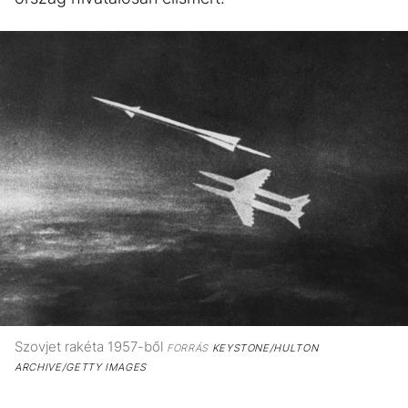
Szovjet rakéta 1957-ből
FORRÁS
KEYSTONE/HULTON
ARCHIVE/GETTY IMAGES