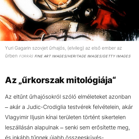
Yuri Gagarin szovjet űrhajós, (elvileg) az első ember az
űrben
FORRÁS
FINE ART IMAGES/HERITAGE IMAGES/GETTY IMAGES
Az „űrkorszak mitológiája“
Az eltűnt űrhajósokról szóló elméleteket azonban
– akár a Judic-Crodiglia testvérek felvételein, akár
Vlagyimir Iljusin kínai területen történt sikertelen
leszállásán alapulnak – senki sem erősítette meg,
és inkább tűnnek újabb összeesküvés-