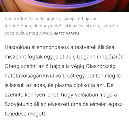
Vannak tehát shady ügyek a szovjet űrhajózás
történetében, de hogy ebből mi igaz és mi nem, azt talán
sose tudjuk meg
FORRÁS
GETTY IMAGES
Hasonlóan ellentmondásos a testvérek állítása,
miszerint fogtak egy jelet Jurij Gagarin űrhajójáról.
Oberg szerint az ő hajója is végig Olaszország
hatótávolságán kívül volt, sőt egy ponton még le
is lassult az adás, és plazma blokkolta azt. De
szerinte könnyen lehet, hogy valójában maga a
Szovjetunió áll az elveszett űrhajós elmélet egész
terjedése mögött.