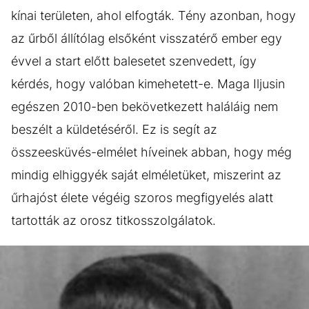
kínai területen, ahol elfogták. Tény azonban, hogy
az űrből állítólag elsőként visszatérő ember egy
évvel a start előtt balesetet szenvedett, így
kérdés, hogy valóban kimehetett-e. Maga Iljusin
egészen 2010-ben bekövetkezett haláláig nem
beszélt a küldetéséről. Ez is segít az
összeesküvés-elmélet híveinek abban, hogy még
mindig elhiggyék saját elméletüket, miszerint az
űrhajóst élete végéig szoros megfigyelés alatt
tartották az orosz titkosszolgálatok.