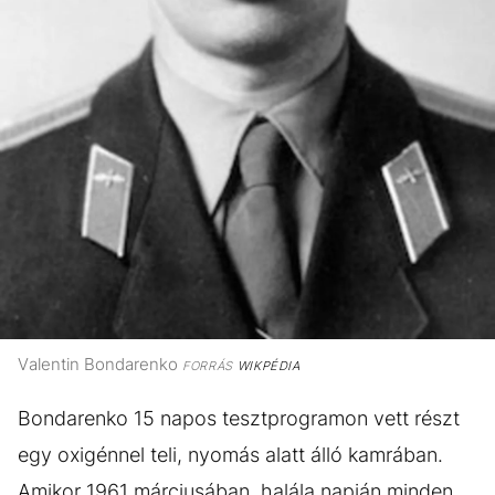
Valentin Bondarenko
FORRÁS
WIKPÉDIA
Bondarenko 15 napos tesztprogramon vett részt
egy oxigénnel teli, nyomás alatt álló kamrában.
Amikor 1961 márciusában, halála napján minden