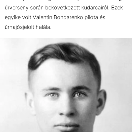
űrverseny során bekövetkezett kudarcairól. Ezek
egyike volt Valentin Bondarenko pilóta és
űrhajósjelölt halála.