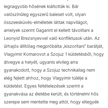
legnagyobb hősének kiáltották ki. Bár
valószínűleg egyszerű baleset volt, olyan
összeesküvés-elméletek láttak napvilágot,
amelyek szerint Gagarint el kellett távolítani a
Leonyid Brezsnyevvel való konfliktusok után. Az
űrhajós állítólag megpróbálta „kiszorítani“ barátját,
Vlagyimir Komarovot a Szojuz 1 küldetésből, hogy
átvegye a helyét, ugyanis elvileg arra
gyanakodott, hogy a Szojuz technikailag nem
elég fejlett ahhoz, hogy Vlagyimir túlélje a
küldetést. Egyes feltételezések szerint a
gyanakvása az életébe került, és történelmi hős
szerepe sem mentette meg attól, hogy eltegyék