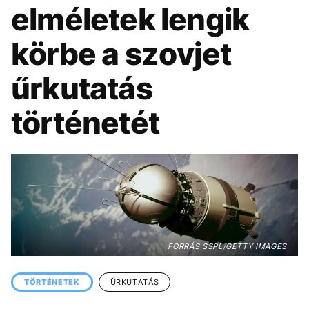
KÖZÉLET
UTAZÁS
elméletek lengik
ÉLETMÓD
DESIGN
körbe a szovjet
BESZÉLGETÉSEK
ARCOK
űrkutatás
VIDEÓ
TÖRTÉNETEK
történetét
GASZTRO
FORRÁS SSPL/GETTY IMAGES
TÖRTÉNETEK
ŰRKUTATÁS