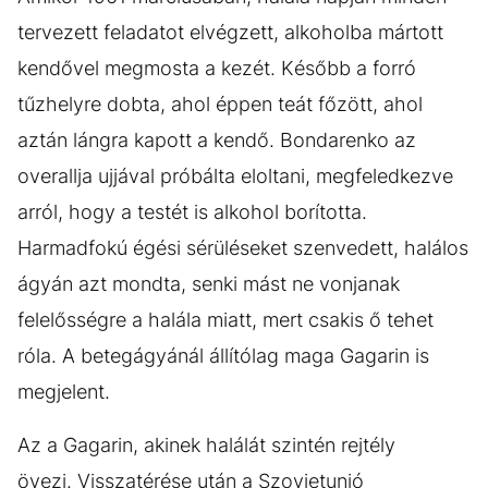
tervezett feladatot elvégzett, alkoholba mártott
kendővel megmosta a kezét. Később a forró
tűzhelyre dobta, ahol éppen teát főzött, ahol
aztán lángra kapott a kendő. Bondarenko az
overallja ujjával próbálta eloltani, megfeledkezve
arról, hogy a testét is alkohol borította.
Harmadfokú égési sérüléseket szenvedett, halálos
ágyán azt mondta, senki mást ne vonjanak
felelősségre a halála miatt, mert csakis ő tehet
róla. A betegágyánál állítólag maga Gagarin is
megjelent.
Az a Gagarin, akinek halálát szintén rejtély
övezi. Visszatérése után a Szovjetunió