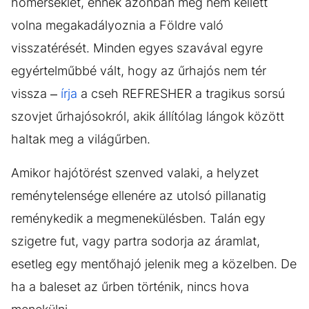
hőmérséklet, ennek azonban még nem kellett
volna megakadályoznia a Földre való
visszatérését. Minden egyes szavával egyre
egyértelműbbé vált, hogy az űrhajós nem tér
vissza –
írja
a cseh REFRESHER a tragikus sorsú
szovjet űrhajósokról, akik állítólag lángok között
haltak meg a világűrben.
Amikor hajótörést szenved valaki, a helyzet
reménytelensége ellenére az utolsó pillanatig
reménykedik a megmenekülésben. Talán egy
szigetre fut, vagy partra sodorja az áramlat,
esetleg egy mentőhajó jelenik meg a közelben. De
ha a baleset az űrben történik, nincs hova