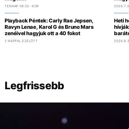
TEGNAP 09:52 -KOR
2026.7.3
Playback Péntek: Carly Rae Jepsen,
Heti h
Ravyn Lenae, Karol G és Bruno Mars
hívják
zenéivel hagyjuk ott a 40 fokot
barát
2 NAPPAL EZELŐTT
2026.8.3
Legfrissebb