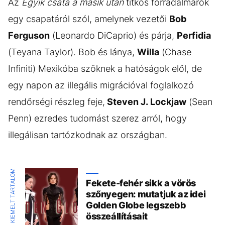
Az
Egyik csata a másik után
titkos forradalmárok
egy csapatáról szól, amelynek vezetői
Bob
Ferguson
(Leonardo DiCaprio) és párja,
Perfidia
(Teyana Taylor). Bob és lánya,
Willa
(Chase
Infiniti) Mexikóba szöknek a hatóságok elől, de
egy napon az illegális migrációval foglalkozó
rendőrségi részleg feje,
Steven J. Lockjaw
(Sean
Penn) ezredes tudomást szerez arról, hogy
illegálisan tartózkodnak az országban.
KIEMELT TARTALOM
Fekete-fehér sikk a vörös
szőnyegen: mutatjuk az idei
Golden Globe legszebb
összeállításait