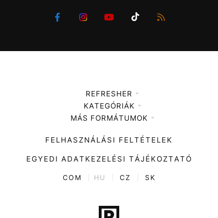
REFRESHER
KATEGÓRIÁK
Médiaajánlat
MÁS FORMÁTUMOK
Zene
Impresszum
Kiemelt tartalmak
Divat
FELHASZNÁLÁSI FELTÉTELEK
Videó
Kultúra
EGYEDI ADATKEZELÉSI TÁJÉKOZTATÓ
Kvíz
ENTR
COM
|
HU
|
CZ
|
SK
Film + sorozat
Tech-Tudomány