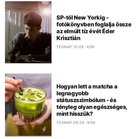
SP-től New Yorkig -
fotókönyvben foglalja össze
az elmúlt tíz évét Éder
Krisztián
TEGNAP 10:09 -KOR
Hogyan lett a matcha a
legnagyobb
státuszszimbólum - és
tényleg olyan egészséges,
mint hisszük?
TEGNAP 09:29 -KOR