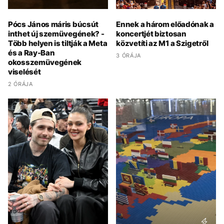
Pócs János máris búcsút
Ennek a három előadónak a
inthet új szemüvegének? -
koncertjét biztosan
Több helyen is tiltják a Meta
közvetíti az M1 a Szigetről
és a Ray-Ban
3 ÓRÁJA
okosszemüvegének
viselését
2 ÓRÁJA