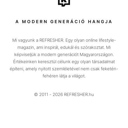
Sport
Társadalom
A MODERN GENERÁCIÓ HANGJA
Közélet
Mi vagyunk a REFRESHER. Egy olyan online lifestyle-
Utazás
magazin, ami inspirál, edukál és szórakoztat. Mi
Életmód
képviseljük a modern generációt Magyarországon.
Értékeinken keresztül célunk egy olyan társadalmat
Design
építeni, amely nyitott szemléletével nem csak feketén-
Beszélgetések
fehéren látja a világot.
Arcok
© 2011 - 2026 REFRESHER.hu
Videó
Történetek
Gasztro