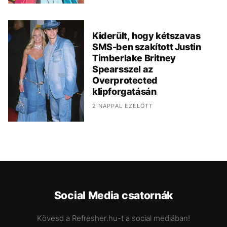
Kiderült, hogy kétszavas
SMS-ben szakított Justin
Timberlake Britney
Spearsszel az
Overprotected
klipforgatásán
2 NAPPAL EZELŐTT
Social Media csatornák
Kövesd a Refresher.hu-t a social mediában!