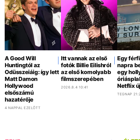
A Good Will
Itt vannak az első
Egy férf
Huntingtól az
fotók Billie Eilishról
napra be
Odüsszeiáig: így lett
az első komolyabb
egy hol
Matt Damon
filmszerepében
óriáspla
Hollywood
Netflix ú
2026.8.4 10:41
elsőszámú
TEGNAP 21:
hazatérője
4 NAPPAL EZELŐTT