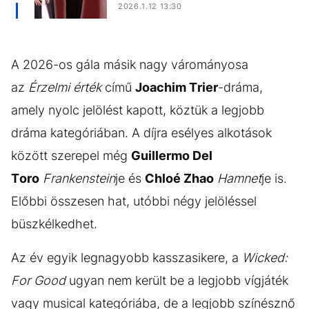
2026.1.12 13:30
A 2026-os gála másik nagy várományosa
az
Érzelmi érték
című
Joachim Trier
-dráma,
amely nyolc jelölést kapott, köztük a legjobb
dráma kategóriában. A díjra esélyes alkotások
között szerepel még
Guillermo Del
Toro
Frankenstein
je és
Chloé Zhao
Hamnet
je is.
Előbbi összesen hat, utóbbi négy jelöléssel
büszkélkedhet.
Az év egyik legnagyobb kasszasikere, a
Wicked:
For Good
ugyan nem került be a legjobb vígjáték
vagy musical kategóriába, de a legjobb színésznő