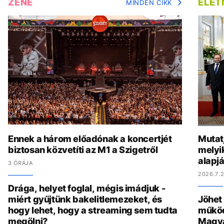
ZENE
ÉLE
MINDEN CIKK
Ennek a három előadónak a koncertjét
Mutat
biztosan közvetíti az M1 a Szigetről
melyi
alapj
3 ÓRÁJA
2026.7.2
Drága, helyet foglal, mégis imádjuk -
miért gyűjtünk bakelitlemezeket, és
Jöhet
hogy lehet, hogy a streaming sem tudta
működ
megölni?
Magy