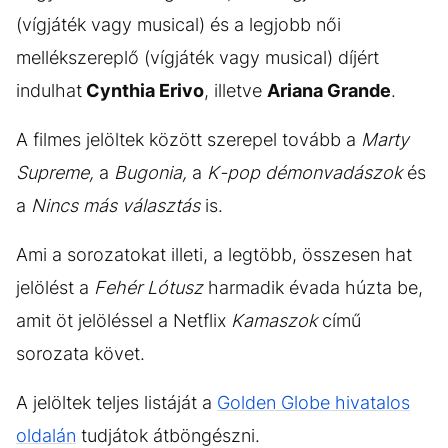
(vígjáték vagy musical) és a legjobb női
mellékszereplő (vígjáték vagy musical) díjért
indulhat
Cynthia Erivo
, illetve
Ariana Grande
.
A filmes jelöltek között szerepel tovább a
Marty
Supreme,
a
Bugonia,
a
K-pop démonvadászok
és
a
Nincs más választás
is.
Ami a sorozatokat illeti, a legtöbb, összesen hat
jelölést a
Fehér Lótusz
harmadik évada húzta be,
amit öt jelöléssel a Netflix
Kamaszok
című
sorozata követ.
A jelöltek teljes listáját a
Golden Globe hivatalos
oldalán
tudjátok átböngészni.