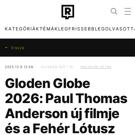
KATEGÓRIÁK
TÉMÁK
LEGFRISSEBB
LEGOLVASOTT
Vissza
2025.12.9 12:08
OLVASÁSI IDŐ 1:15
KRAJNYÁK PETRA
KATEGÓRIÁK
TÉMÁK
Gloden Globe
ZENE
DUNA
DIVAT
TIKTOK
2026: Paul Thomas
KULTÚRA
MTVA
ENTR
SZIGET FESZTIVÁL
Anderson új filmje
FILM + SOROZAT
PARLAMENT
TECH-TUDOMÁNY
FIDESZ
és a Fehér Lótusz
SPORT
KVÍZ
TÁRSADALOM
KÁVÉ