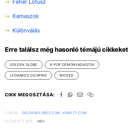
Fehér Lótusz
Kamaszok
Különválás
Erre találsz még hasonló témájú cikkeket
GOLDEN GLOBE
K-POP DÉMONVADÁSZOK
LEONARDO DICAPRIO
WICKED
CIKK MEGOSZTÁSA:
FORRÁS
GOLDENGLOBES.COM
,
VARIETY.COM
ELŐNÉZETI KÉP:
HBO