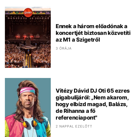
Ennek a három előadónak a
koncertjét biztosan közvetíti
az M1 a Szigetről
3 ÓRÁJA
Vitézy Dávid DJ Oti 65 ezres
gigabulijáról: „Nem akarom,
hogy elbízd magad, Balázs,
de Rihanna a fő
referenciapont"
2 NAPPAL EZELŐTT