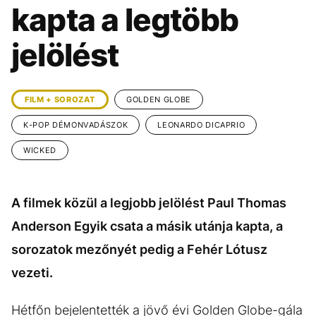
KÖZÉLET
UTAZÁS
kapta a legtöbb
ÉLETMÓD
DESIGN
jelölést
BESZÉLGETÉSEK
ARCOK
VIDEÓ
TÖRTÉNETEK
FILM + SOROZAT
GOLDEN GLOBE
GASZTRO
K-POP DÉMONVADÁSZOK
LEONARDO DICAPRIO
WICKED
A filmek közül a legjobb jelölést Paul Thomas
Anderson Egyik csata a másik utánja kapta, a
sorozatok mezőnyét pedig a Fehér Lótusz
vezeti.
Hétfőn bejelentették a jövő évi Golden Globe-gála