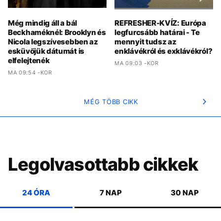
Még mindig áll a bál
REFRESHER-KVÍZ: Európa
Beckhaméknél: Brooklyn és
legfurcsább határai - Te
Nicola legszívesebben az
mennyit tudsz az
esküvőjük dátumát is
enklávékról és exklávékról?
elfelejtenék
MA 09:03 -KOR
MA 09:54 -KOR
MÉG TÖBB CIKK
Legolvasottabb cikkek
24 ÓRA
7 NAP
30 NAP