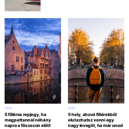
5 filléres repjegy, ha
5 hely, ahová fillérekből
megpattannál néhány
elutazhatsz venni egy
napra a főszezon előtt
nagy levegőt, ha már unod