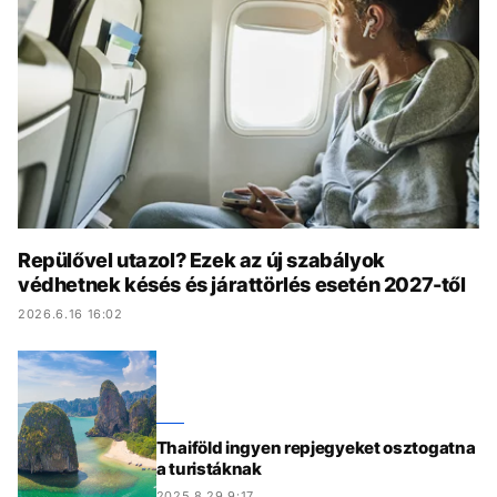
KÖZÉLET
UTAZÁS
ÉLETMÓD
DESIGN
BESZÉLGETÉSEK
ARCOK
VIDEÓ
TÖRTÉNETEK
GASZTRO
Repülővel utazol? Ezek az új szabályok
védhetnek késés és járattörlés esetén 2027-től
2026.6.16 16:02
Thaiföld ingyen repjegyeket osztogatna
a turistáknak
2025.8.29 9:17