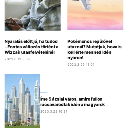
Nyaralás előtt jó, ha tudod
Pokémonos repülővel
– Fontos változás történt a
utaznál? Mutatjuk, hova is
Wizzair utasfelvételénél
kell érte menned idén
nyáron!
2023.6.13 8:58
2023.3.29 13:01
Íme 5 ázsiai város, amire fullon
rácsavarodtak idén a magyarok
2023.3.22 16:21