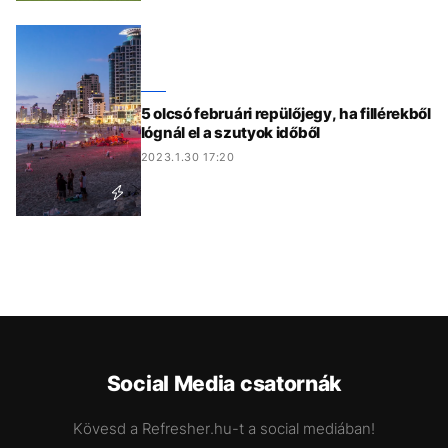
5 olcsó februári repülőjegy, ha fillérekből
lógnál el a szutyok időből
2023.1.30 17:20
Social Media csatornák
Kövesd a Refresher.hu-t a social mediában!