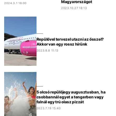
Magyarországot
2024.3.1 18:00
2023.10.27 18:13
Repülővel tervezel utazni az ősszel?
Akkor van egy rossz hírünk
2023.8.8 11:13
5 olcsó repülőjegy augusztusban, ha
csobbannál egyet a tengerben vagy
falnál egy trú olasz pizzát
2023.7.19 15:40