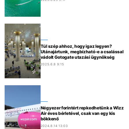
Túl szép ahhoz, hogy igaz legyen?
Utánajártunk, megbízható-e a csalással
vádolt Gotogate utazási ügynökség
2025.6.8 9:15
Négyezer forintért repkedhetünk a Wizz
Air éves bérletével, csak van egy kis
bökkenő
2024.8.14 13:03