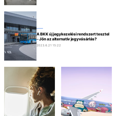
A BKK új jegykezelési rendszert tesztel
– Jön az alternatív jegyvásárlás?
2023.6.21 15:22