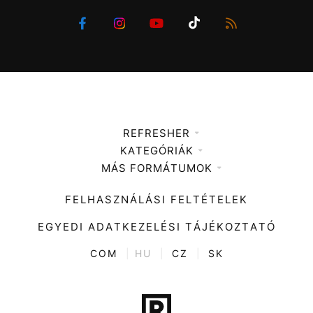
REFRESHER
KATEGÓRIÁK
Médiaajánlat
MÁS FORMÁTUMOK
Zene
Impresszum
Kiemelt tartalmak
Divat
FELHASZNÁLÁSI FELTÉTELEK
Videó
Kultúra
EGYEDI ADATKEZELÉSI TÁJÉKOZTATÓ
Kvíz
ENTR
COM
|
HU
|
CZ
|
SK
Film + sorozat
Tech-Tudomány