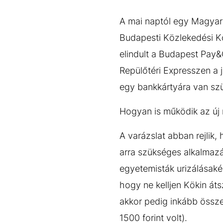
EGYÉB FORMÁTUMOK
REFRESHER
Kiemelt tartalmak
Videó
Kvíz
Médiaajánlat
Impresszum
A mai naptól egy Magyaro
Budapesti Közlekedési K
elindult a Budapest Pay&
Repülőtéri Expresszen a 
egy bankkártyára van szü
Hogyan is működik az új
A varázslat abban rejlik,
arra szükséges alkalmazá
egyetemisták urizálásaké
hogy ne kelljen Kökin áts
akkor pedig inkább össze
1500 forint volt).