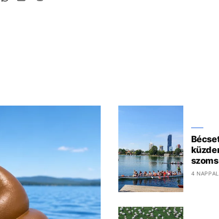
Bécset 
küzden
szoms
4 NAPPAL