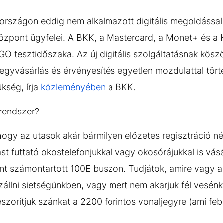
rszágon eddig nem alkalmazott digitális megoldással 
özpont ügyfelei. A BKK, a Mastercard, a Monet+ és 
GO tesztidőszaka. Az új digitális szolgáltatásnak kös
jegyvásárlás és érvényesítés egyetlen mozdulattal tör
kség, írja
közleményében
a BKK.
 rendszer?
 hogy az utasok akár bármilyen előzetes regisztráció né
st futtató okostelefonjukkal vagy okosórájukkal is vás
nt számontartott 100E buszon. Tudjátok, amire vagy a
zállni sietségünkben, vagy mert nem akarjuk fél vesénke
szorítjuk szánkat a 2200 forintos vonaljegyre (ami f