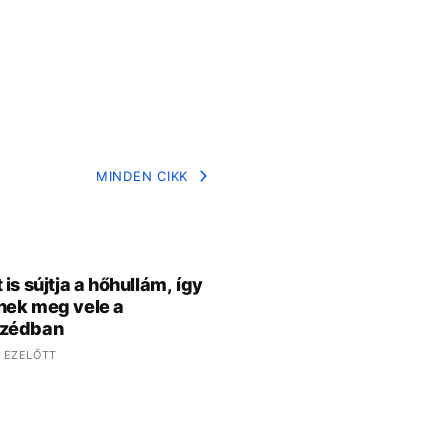
MINDEN CIKK
is sújtja a hőhullám, így
ek meg vele a
zédban
 EZELŐTT