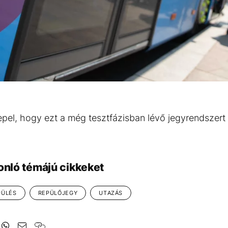
epel, hogy ezt a még tesztfázisban lévő jegyrendszer
onló témájú cikkeket
PÜLÉS
REPÜLŐJEGY
UTAZÁS