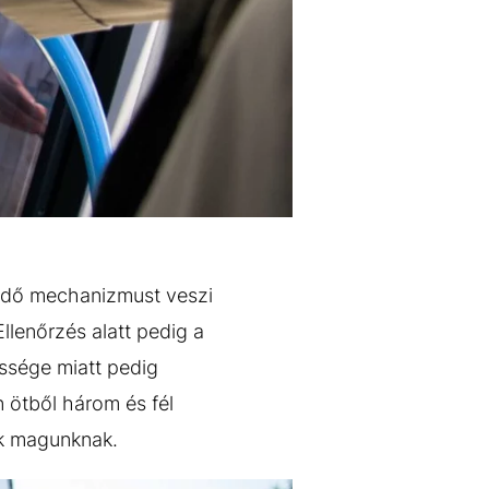
ödő mechanizmust veszi
Ellenőrzés alatt pedig a
ssége miatt pedig
 ötből három és fél
nk magunknak.