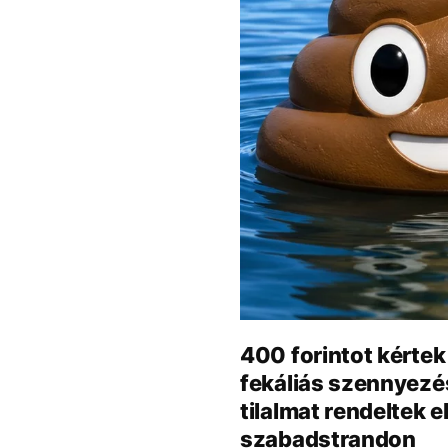
400 forintot kértek
fekáliás szennyezés
tilalmat rendeltek e
szabadstrandon