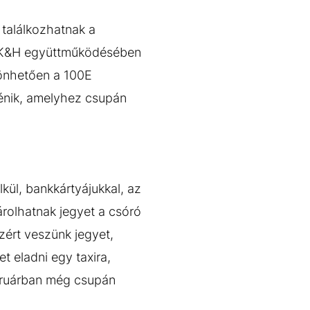
találkozhatnak a
a K&H együttműködésében
zönhetően a 100E
ténik, amelyhez csupán
lkül, bankkártyájukkal, az
árolhatnak jegyet a csóró
zért veszünk jegyet,
t eladni egy taxira,
ebruárban még csupán