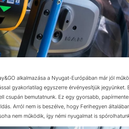
ay&GO alkalmazása a Nyugat-Európában már jól műk
lással gyakorlatilag egyszerre érvényesítjük jegyünket. 
kell csupán bemutatnunk. Ez egy gyorsabb, papírmente
ás. Arról nem is beszélve, hogy Ferihegyen általában
 soha nem működik, így némi nyugalmat is spórolhatu