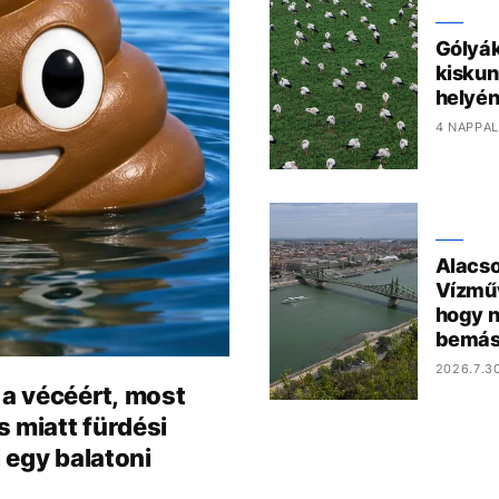
Gólyák
kiskun
helyén
4 NAPPAL
Alacso
Vízműv
hogy n
bemás
2026.7.3
 a vécéért, most
 miatt fürdési
l egy balatoni