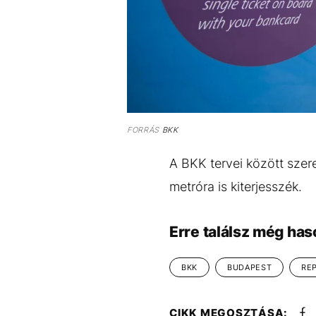
FORRÁS
BKK
A BKK tervei között szer
metróra is kiterjesszék.
Erre találsz még has
BKK
BUDAPEST
RE
CIKK MEGOSZTÁSA: