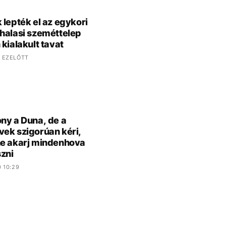
 lepték el az egykori
halasi szeméttelep
 kialakult tavat
 EZELŐTT
ny a Duna, de a
ek szigorúan kéri,
e akarj mindenhova
zni
0 10:29