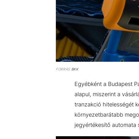
FORRÁS
BKK
Egyébként a Budapest P
alapul, miszerint a vásár
tranzakció hitelességét 
környezetbarátabb megold
jegyértékesítő automata