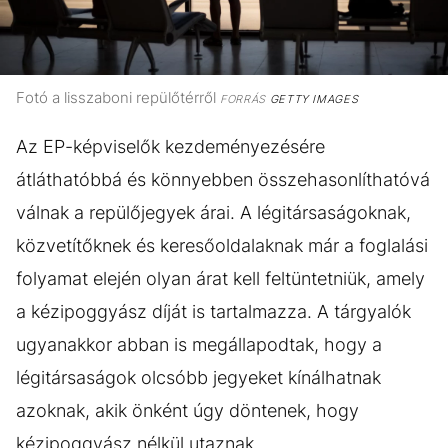
Fotó a lisszaboni repülőtérről
FORRÁS
GETTY IMAGES
Az EP-képviselők kezdeményezésére
átláthatóbbá és könnyebben összehasonlíthatóvá
válnak a repülőjegyek árai. A légitársaságoknak,
közvetítőknek és keresőoldalaknak már a foglalási
folyamat elején olyan árat kell feltüntetniük, amely
a kézipoggyász díját is tartalmazza. A tárgyalók
ugyanakkor abban is megállapodtak, hogy a
légitársaságok olcsóbb jegyeket kínálhatnak
azoknak, akik önként úgy döntenek, hogy
kézipoggyász nélkül utaznak.