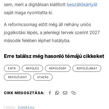
sem, mert a digitálisan kiállított
beszállókártyát
saját maga nyomtatta ki.
A reformcsomag előtt még áll néhány uniós
jogalkotási lépés, a jelenlegi tervek szerint 2027
második felében léphet hatályba.
Erre találsz még hasonló témájú cikkeket
ENTR
REPÜLÉS
REPÜLŐGÉP
REPÜLŐJÁRAT
REPÜLŐJEGY
UTAZÁS
CIKK MEGOSZTÁSA:
FORRÁS
EUROPA.EU