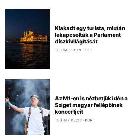
Kiakadt egy turista, miután
lekapcsolták a Parlament
díszkivilágítását
TEGNAP 13:49 -KOR
Az M1-en is nézhetjük idén a
Sziget magyar fellépőinek
koncertjeit
TEGNAP 08:23 -KOR