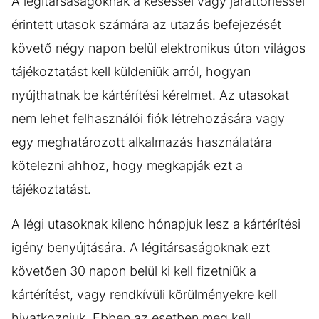
A légitársaságoknak a késéssel vagy járattörléssel
érintett utasok számára az utazás befejezését
követő négy napon belül elektronikus úton világos
tájékoztatást kell küldeniük arról, hogyan
nyújthatnak be kártérítési kérelmet. Az utasokat
nem lehet felhasználói fiók létrehozására vagy
egy meghatározott alkalmazás használatára
kötelezni ahhoz, hogy megkapják ezt a
tájékoztatást.
A légi utasoknak kilenc hónapjuk lesz a kártérítési
igény benyújtására. A légitársaságoknak ezt
követően 30 napon belül ki kell fizetniük a
kártérítést, vagy rendkívüli körülményekre kell
hivatkozniuk. Ebben az esetben meg kell