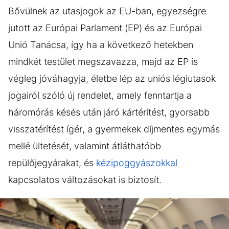
Bővülnek az utasjogok az EU-ban, egyezségre
jutott az Európai Parlament (EP) és az Európai
Unió Tanácsa, így ha a következő hetekben
mindkét testület megszavazza, majd az EP is
végleg jóváhagyja, életbe lép az uniós légiutasok
jogairól szóló új rendelet, amely fenntartja a
háromórás késés után járó kártérítést, gyorsabb
visszatérítést ígér, a gyermekek díjmentes egymás
mellé ültetését, valamint átláthatóbb
repülőjegyárakat, és
kézipoggyászokkal
kapcsolatos változásokat is biztosít.