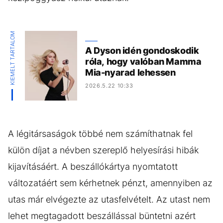
KIEMELT TARTALOM
A Dyson idén gondoskodik
róla, hogy valóban Mamma
Mia-nyarad lehessen
2026.5.22 10:33
A légitársaságok többé nem számíthatnak fel
külön díjat a névben szereplő helyesírási hibák
kijavításáért. A beszállókártya nyomtatott
változatáért sem kérhetnek pénzt, amennyiben az
utas már elvégezte az utasfelvételt. Az utast nem
lehet megtagadott beszállással büntetni azért