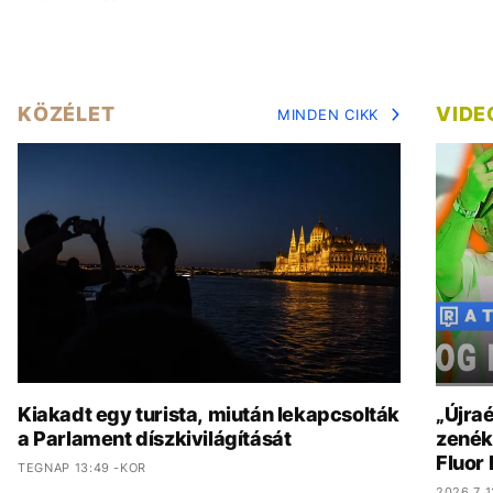
KÖZÉLET
VIDE
MINDEN CIKK
Kiakadt egy turista, miután lekapcsolták
„Újraé
a Parlament díszkivilágítását
zenék 
Fluor
TEGNAP 13:49 -KOR
2026.7.1