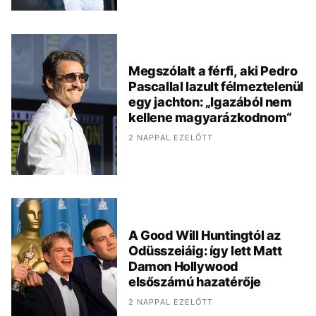
Megszólalt a férfi, aki Pedro
Pascallal lazult félmeztelenül
egy jachton: „Igazából nem
kellene magyarázkodnom“
2 NAPPAL EZELŐTT
A Good Will Huntingtól az
Odüsszeiáig: így lett Matt
Damon Hollywood
elsőszámú hazatérője
2 NAPPAL EZELŐTT