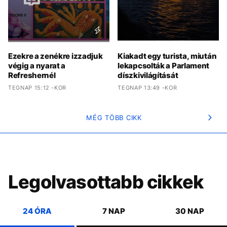
Ezekre a zenékre izzadjuk
Kiakadt egy turista, miután
végig a nyarat a
lekapcsolták a Parlament
Refreshernél
díszkivilágítását
TEGNAP 15:12 -KOR
TEGNAP 13:49 -KOR
MÉG TÖBB CIKK
Legolvasottabb cikkek
24 ÓRA
7 NAP
30 NAP