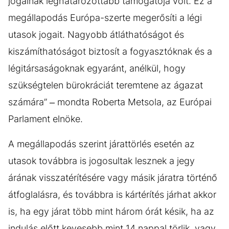
jogainak leghatározottabb támogatója volt. Ez a
megállapodás Európa-szerte megerősíti a légi
utasok jogait. Nagyobb átláthatóságot és
kiszámíthatóságot biztosít a fogyasztóknak és a
légitársaságoknak egyaránt, anélkül, hogy
szükségtelen bürokráciát teremtene az ágazat
számára” – mondta Roberta Metsola, az Európai
Parlament elnöke.
A megállapodás szerint járattörlés esetén az
utasok továbbra is jogosultak lesznek a jegy
árának visszatérítésére vagy másik járatra történő
átfoglalásra, és továbbra is kártérítés járhat akkor
is, ha egy járat több mint három órát késik, ha az
indulás előtt kevesebb mint 14 nappal törlik, vagy