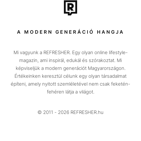
Tech-Tudomány
Sport
Társadalom
A MODERN GENERÁCIÓ HANGJA
Közélet
Mi vagyunk a REFRESHER. Egy olyan online lifestyle-
Utazás
magazin, ami inspirál, edukál és szórakoztat. Mi
Életmód
képviseljük a modern generációt Magyarországon.
Értékeinken keresztül célunk egy olyan társadalmat
Design
építeni, amely nyitott szemléletével nem csak feketén-
Beszélgetések
fehéren látja a világot.
Arcok
© 2011 - 2026 REFRESHER.hu
Videó
Történetek
Gasztro