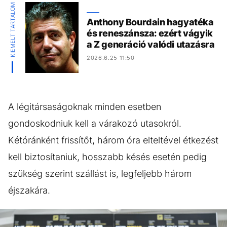
KIEMELT TARTALOM
Anthony Bourdain hagyatéka
és reneszánsza: ezért vágyik
a Z generáció valódi utazásra
2026.6.25 11:50
A légitársaságoknak minden esetben
gondoskodniuk kell a várakozó utasokról.
Kétóránként frissítőt, három óra elteltével étkezést
kell biztosítaniuk, hosszabb késés esetén pedig
szükség szerint szállást is, legfeljebb három
éjszakára.