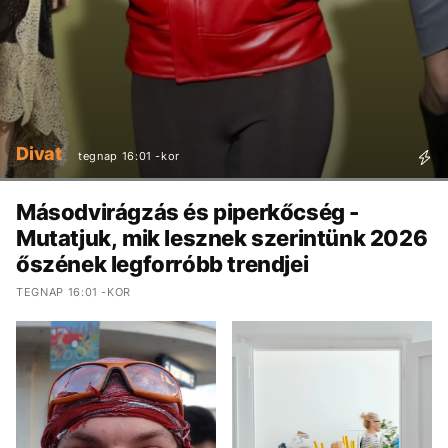
Divat
tegnap 16:01 -kor
Másodvirágzás és piperkőcség -
Mutatjuk, mik lesznek szerintünk 2026
őszének legforróbb trendjei
TEGNAP 16:01 -KOR