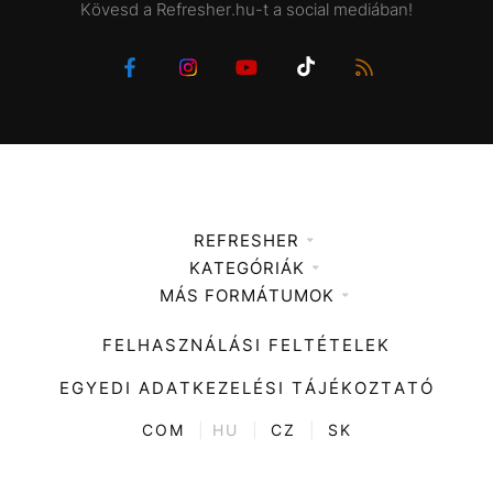
Kövesd a Refresher.hu-t a social mediában!
REFRESHER
KATEGÓRIÁK
Médiaajánlat
MÁS FORMÁTUMOK
Zene
Impresszum
Kiemelt tartalmak
Divat
FELHASZNÁLÁSI FELTÉTELEK
Videó
Kultúra
EGYEDI ADATKEZELÉSI TÁJÉKOZTATÓ
Kvíz
ENTR
COM
|
HU
|
CZ
|
SK
Film + sorozat