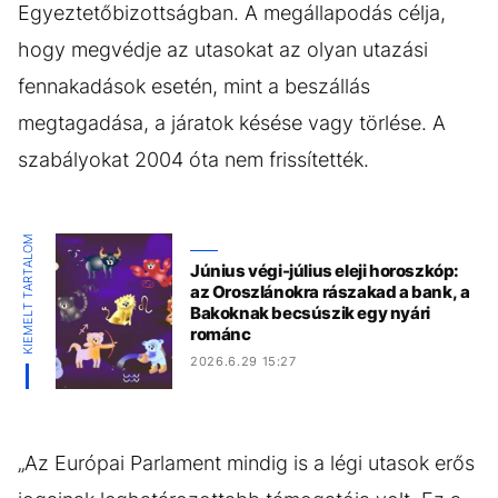
Egyeztetőbizottságban. A megállapodás célja,
hogy megvédje az utasokat az olyan utazási
fennakadások esetén, mint a beszállás
megtagadása, a járatok késése vagy törlése. A
szabályokat 2004 óta nem frissítették.
KIEMELT TARTALOM
Június végi-július eleji horoszkóp:
az Oroszlánokra rászakad a bank, a
Bakoknak becsúszik egy nyári
románc
2026.6.29 15:27
„Az Európai Parlament mindig is a légi utasok erős