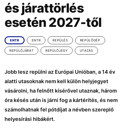
KÖZÉLET
UTAZÁS
és járattörlés
ÉLETMÓD
DESIGN
esetén 2027-től
BESZÉLGETÉSEK
ARCOK
VIDEÓ
TÖRTÉNETEK
ENTR
ENTR
REPÜLÉS
REPÜLŐGÉP
GASZTRO
REPÜLŐJÁRAT
REPÜLŐJEGY
UTAZÁS
Jobb lesz repülni az Európai Unióban, a 14 év
alatti utasoknak nem kell külön helyjegyet
vásárolni, ha felnőtt kísérővel utaznak, három
óra késés után is járni fog a kártérítés, és nem
számolhatnak fel pótdíjat a névben szereplő
helyesírási hibákért.