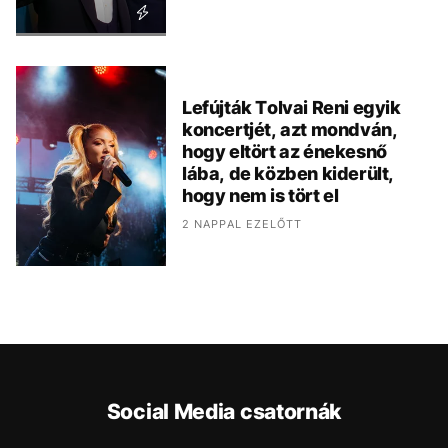
Lefújták Tolvai Reni egyik
koncertjét, azt mondván,
hogy eltört az énekesnő
lába, de közben kiderült,
hogy nem is tört el
2 NAPPAL EZELŐTT
Social Media csatornák