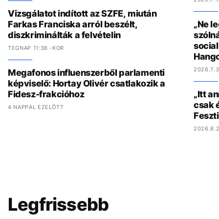
Vizsgálatot indított az SZFE, miután
Farkas Franciska arról beszélt,
„Ne l
diszkriminálták a felvételin
szólná
socia
TEGNAP 11:38 -KOR
Hang
2026.7.3
Megafonos influenszerből parlamenti
képviselő: Hortay Olivér csatlakozik a
Fidesz-frakcióhoz
„Itt a
csak é
4 NAPPAL EZELŐTT
Feszt
2026.8.2
Legfrissebb