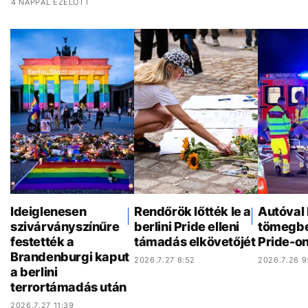
4 NAPPAL EZELŐTT
Ideiglenesen
Rendőrök lőtték le a
Autóval 
szivárványszínűre
berlini Pride elleni
tömegbe 
festették a
támadás elkövetőjét
Pride-o
Brandenburgi kaput
2026.7.27 8:52
2026.7.26 9
a berlini
terrortámadás után
2026.7.27 11:39