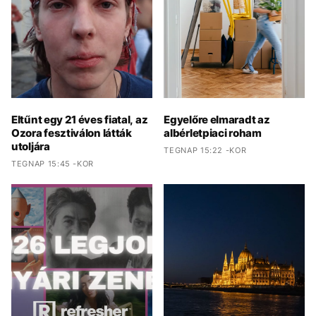
Eltűnt egy 21 éves fiatal, az
Egyelőre elmaradt az
Ozora fesztiválon látták
albérletpiaci roham
utoljára
TEGNAP 15:22 -KOR
TEGNAP 15:45 -KOR