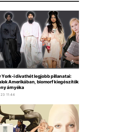
York-i divathét legjobb pillanatai:
lok Amerikában, biomorf kiegészítők
fény árnyéka
.23 11:44