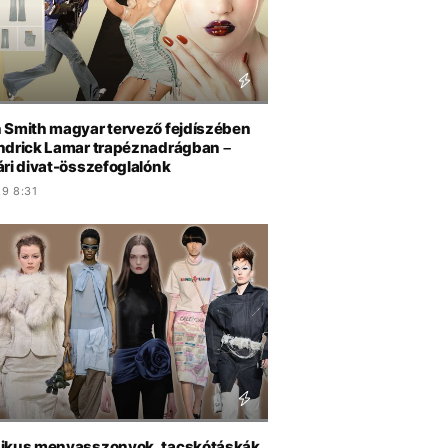
 Smith magyar tervező fejdíszében
ndrick Lamar trapéznadrágban –
ári divat-összefoglalónk
9 8:31
ikus menyasszonyok, tacskótáskák