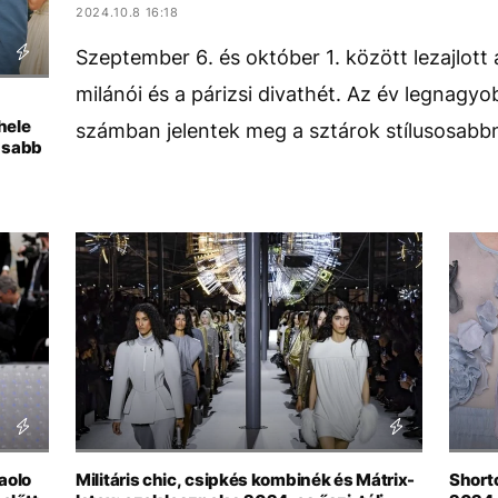
2024.10.8 16:18
Szeptember 6. és október 1. között lezajlott 
milánói és a párizsi divathét. Az év legnag
hele
számban jelentek meg a sztárok stílusosabbn
nsabb
aolo
Militáris chic, csipkés kombinék és Mátrix-
Short