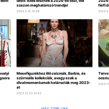
 előtt
latex: ezek lesznek a 2024-es őszi, téli
2024-
szezon meghatározó trendjei
férfi 
2024.3.16 10:49
2024.3
avalyi
Mesefigurákhoz illő csizmák, Barbie, és
Terve
ngsora
szürreális kollekciók, avagy ezek a
ocsmá
divatmomentumok határozták meg 2023-
2023.11
at
2023.12.23 15:43
MÉG TÖBB CIKK