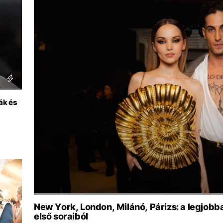
ák és
New York, London, Milánó, Párizs: a legjobba
első soraiból