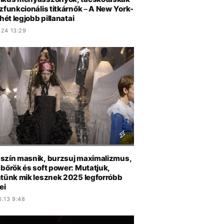
zfunkcionális titkárnők – A New York-
thét legjobb pillanatai
.24 13:29
szín masnik, burzsuj maximalizmus,
 bőrök és soft power: Mutatjuk,
ntünk mik lesznek 2025 legforróbb
ei
0.13 9:48