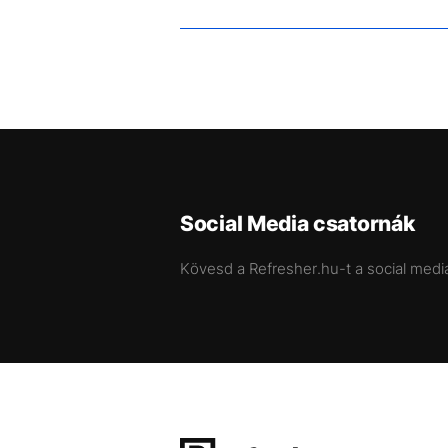
Social Media csatornák
Kövesd a Refresher.hu-t a social medi