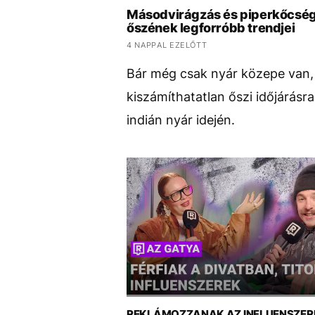
Másodvirágzás és piperkőcség 
őszének legforróbb trendjei
4 NAPPAL EZELŐTT
Bár még csak nyár közepe van, 
kiszámíthatatlan őszi időjárásra
indián nyár idején.
REKLÁMOZZANAK AZ INFLUENSZER