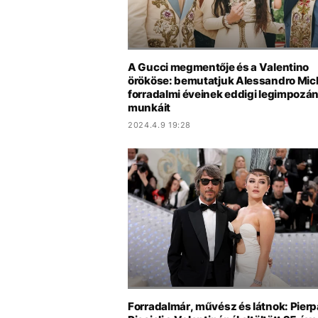
A Gucci megmentője és a Valentino
örököse: bemutatjuk Alessandro Mic
forradalmi éveinek eddigi legimpozá
munkáit
2024.4.9 19:28
Forradalmár, művész és látnok: Pierp