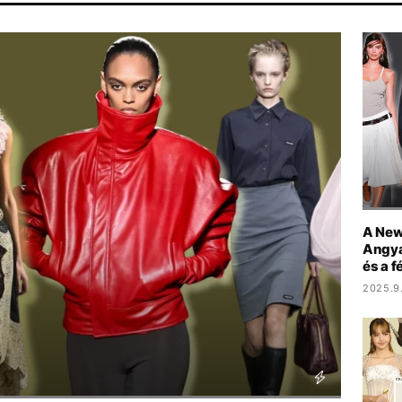
TA
HŐSÉG
PARLAMENT
MTVA
A New 
Angya
és a 
2025.9