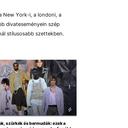
a New York-i, a londoni, a
yobb divateseményein szép
ál stílusosabb szettekben.
ok, szürkék és bermudák: ezek a