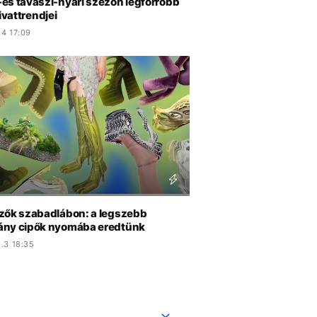
es tavaszi-nyári szezon legforróbb
divattrendjei
.4 17:09
zők szabadlábon: a legszebb
ny cipők nyomába eredtünk
.3 18:35