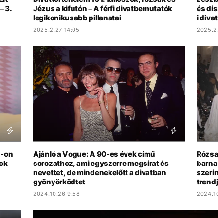
 3.
Jézus a kifutón – A férfi divatbemutatók
és dis
legikonikusabb pillanatai
i diva
2025.2.27 14:05
2025.2
e-on
Ajánló a Vogue: A 90-es évek című
Rózsa
ok
sorozathoz, ami egyszerre megsirat és
barna
nevettet, de mindenekelőtt a divatban
szeri
gyönyörködtet
trendj
2024.10.26 9:58
2024.1