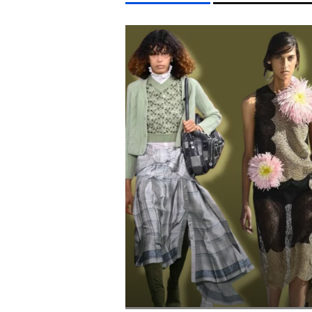
LIFESTYLE TÉMÁK
DUNA
TIKTOK
SZIGET FESZTIVÁL
KVÍZ
ME
EGYÉB FORMÁTUMOK
REFRESHER
Kiemelt tartalmak
Videó
Kvíz
Médiaajánlat
Impresszum