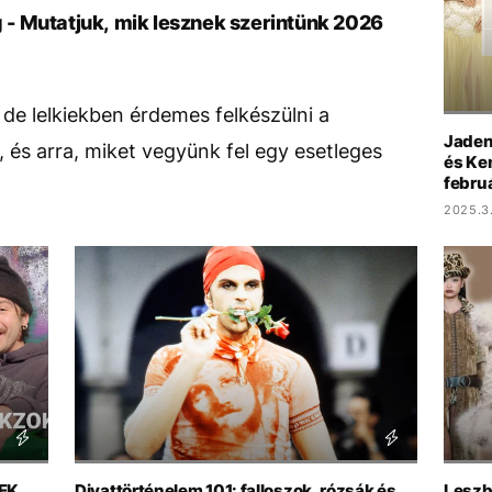
- Mutatjuk, mik lesznek szerintünk 2026
de lelkiekben érdemes felkészülni a
Jaden
, és arra, miket vegyünk fel egy esetleges
és Ke
febru
2025.3.
EK
Divattörténelem 101: falloszok, rózsák és
Leszb