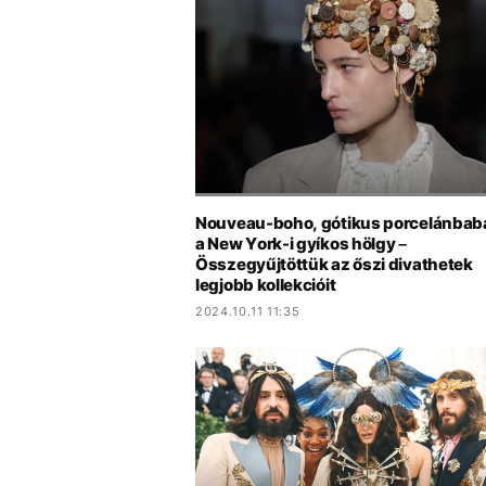
Nouveau-boho, gótikus porcelánbab
a New York-i gyíkos hölgy –
Összegyűjtöttük az őszi divathetek
legjobb kollekcióit
2024.10.11 11:35