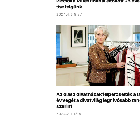
Piccioli a Valentinónál eltöltött 25 éve
tisztelgünk
2024.4.6 9:37
Az olasz divatházak felperzselték a t
év végét a divatvilág legnívósabb ra
szerint
2024.2.1 13:41