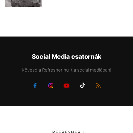
Social Media csatornák
Kövesd a Refresher.hu-t a social mediában!
REFRESHER