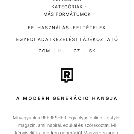
KATEGÓRIÁK
Médiaajánlat
MÁS FORMÁTUMOK
Zene
Impresszum
Kiemelt tartalmak
Divat
FELHASZNÁLÁSI FELTÉTELEK
Videó
Kultúra
EGYEDI ADATKEZELÉSI TÁJÉKOZTATÓ
Kvíz
ENTR
COM
|
HU
|
CZ
|
SK
Film + sorozat
Tech-Tudomány
Sport
Társadalom
A MODERN GENERÁCIÓ HANGJA
Közélet
Mi vagyunk a REFRESHER. Egy olyan online lifestyle-
Utazás
magazin, ami inspirál, edukál és szórakoztat. Mi
Életmód
képviseljük a modern generációt Magyarországon.