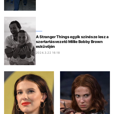
A Stranger Things egyik színésze lesz a
szertartásvezető Millie Bobby Brown
esküvőjén
2024.3.22 16:18