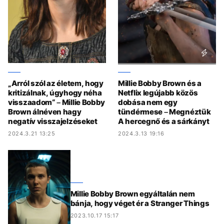
„Arról szól az életem, hogy
Millie Bobby Brown és a
kritizálnak, úgyhogy néha
Netflix legújabb közös
visszaadom“ – Millie Bobby
dobása nem egy
Brown álnéven hagy
tündérmese – Megnéztük
negatív visszajelzéseket
A hercegnő és a sárkányt
2024.3.21 13:25
2024.3.13 19:16
Millie Bobby Brown egyáltalán nem
bánja, hogy véget ér a Stranger Things
2023.10.17 15:17