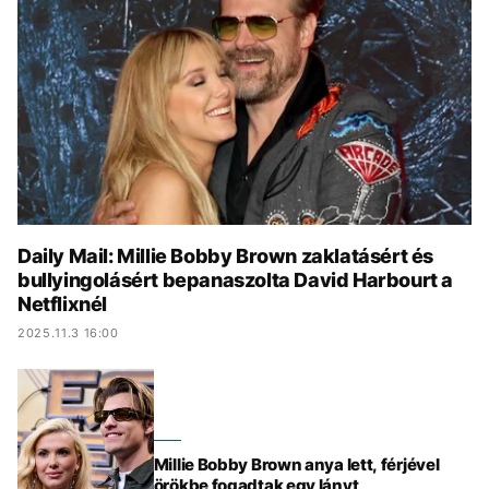
KÖZÉLET
UTAZÁS
ÉLETMÓD
DESIGN
BESZÉLGETÉSEK
ARCOK
VIDEÓ
TÖRTÉNETEK
GASZTRO
Daily Mail: Millie Bobby Brown zaklatásért és
bullyingolásért bepanaszolta David Harbourt a
Netflixnél
2025.11.3 16:00
Millie Bobby Brown anya lett, férjével
örökbe fogadtak egy lányt