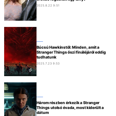
2025.8.22 9:51
Búcsú Hawkinstől: Minden, amit a
Stranger Things őszi fináléjáról eddig
tudhatunk
2025.7.23 9:53
Három részben érkezik a Stranger
Things utolsó évada, most kiderült a
dátum