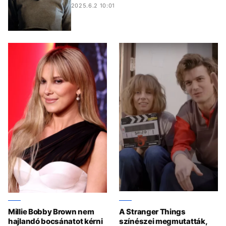
2025.6.2 10:01
Millie Bobby Brown nem
A Stranger Things
hajlandó bocsánatot kérni
színészei megmutatták,