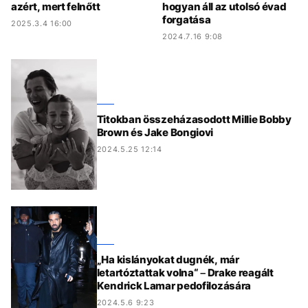
azért, mert felnőtt
hogyan áll az utolsó évad
forgatása
2025.3.4 16:00
2024.7.16 9:08
Titokban összeházasodott Millie Bobby
Brown és Jake Bongiovi
2024.5.25 12:14
„Ha kislányokat dugnék, már
letartóztattak volna“ – Drake reagált
Kendrick Lamar pedofilozására
2024.5.6 9:23