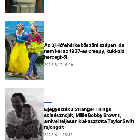
Az új Hófehérke köszöni szépen, de
nem kér az 1937-es creepy, kukkoló
hercegből
2023.8.17 16:09
Eljegyezték a Stranger Things
színésznőjét, Millie Bobby Brownt,
amivel teljesen kiakasztotta Taylor Swift
rajongóit
2023.4.11 15:45