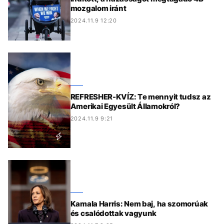
mozgalom iránt
2024.11.9 12:20
REFRESHER-KVÍZ: Te mennyit tudsz az
Amerikai Egyesült Államokról?
2024.11.9 9:21
Kamala Harris: Nem baj, ha szomorúak
és csalódottak vagyunk