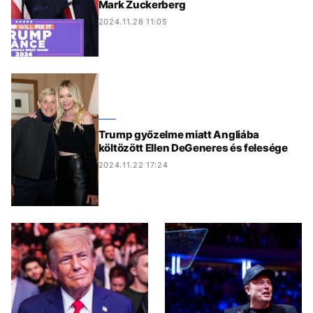
Mark Zuckerberg
2024.11.28 11:05
Trump győzelme miatt Angliába
költözött Ellen DeGeneres és felesége
2024.11.22 17:24