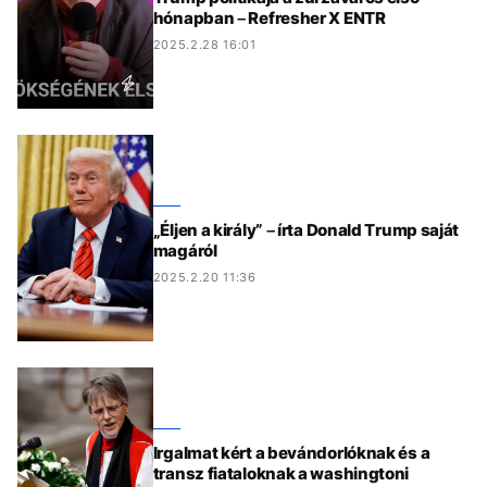
hónapban – Refresher X ENTR
2025.2.28 16:01
„Éljen a király” – írta Donald Trump saját
magáról
2025.2.20 11:36
Irgalmat kért a bevándorlóknak és a
transz fiataloknak a washingtoni