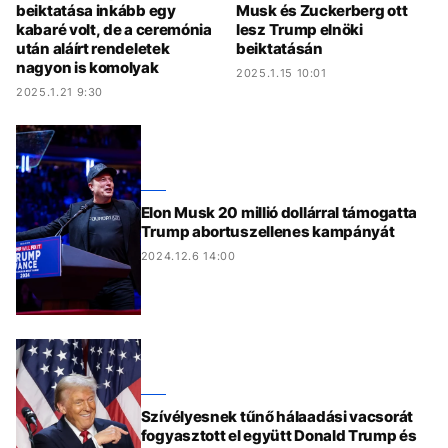
beiktatása inkább egy
Musk és Zuckerberg ott
kabaré volt, de a ceremónia
lesz Trump elnöki
után aláírt rendeletek
beiktatásán
nagyon is komolyak
2025.1.15 10:01
2025.1.21 9:30
Elon Musk 20 millió dollárral támogatta
Trump abortuszellenes kampányát
2024.12.6 14:00
Szívélyesnek tűnő hálaadási vacsorát
fogyasztott el együtt Donald Trump és