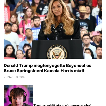
KÖZÉLET
UTAZÁS
ÉLETMÓD
DESIGN
BESZÉLGETÉSEK
ARCOK
VIDEÓ
TÖRTÉNETEK
GASZTRO
Donald Trump megfenyegette Beyoncét és
Bruce Springsteent Kamala Harris miatt
2025.5.20 10:49
Trump politikája a zűrzavaros első