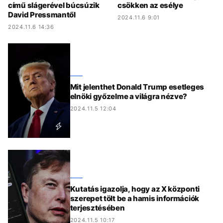
című slágerével búcsúzik
csökken az esélye
David Pressmantől
2024.11.6 9:01
2024.11.6 14:36
Mit jelenthet Donald Trump esetleges
elnöki győzelme a világra nézve?
2024.11.5 12:04
Kutatás igazolja, hogy az X központi
szerepet tölt be a hamis információk
terjesztésében
2024.11.5 10:17