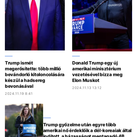
Trump ismét
Donald Trump egy új
megerősítette: több millió
amerikai minisztérium
bevándorló kitoloncolására
vezetésével bízza meg
készül a hadsereg
Elon Muskot
bevonásával
2024.11.13 13:12
2024.11.19 8:41
Trump győzelme után egyre több
amerikai nő érdeklőik a dél-koreaiak által
indított, a házasságot megtagadó 4B