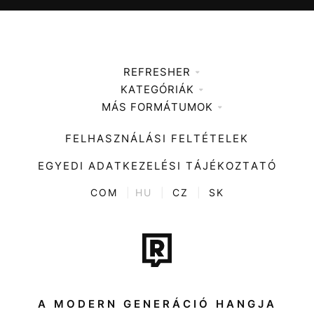
REFRESHER
KATEGÓRIÁK
Médiaajánlat
MÁS FORMÁTUMOK
Zene
Impresszum
Kiemelt tartalmak
Divat
FELHASZNÁLÁSI FELTÉTELEK
Videó
Kultúra
EGYEDI ADATKEZELÉSI TÁJÉKOZTATÓ
Kvíz
ENTR
COM
|
HU
|
CZ
|
SK
Film + sorozat
Tech-Tudomány
Sport
Társadalom
A MODERN GENERÁCIÓ HANGJA