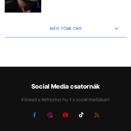
MÉG TÖBB CIKK
Social Media csatornák
Kövesd a Refresher.hu-t a social mediában!