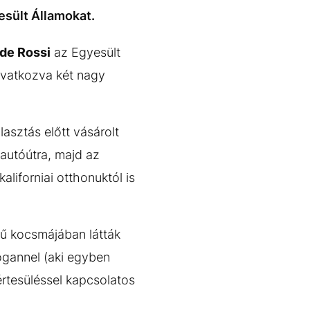
esült Államokat.
 de Rossi
az Egyesült
hivatkozva két nagy
asztás előtt vásárolt
 autóútra, majd az
liforniai otthonuktól is
ű kocsmájában látták
ogannel (aki egyben
értesüléssel kapcsolatos