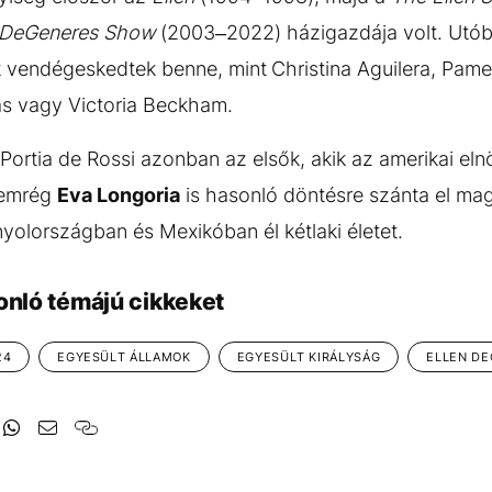
n DeGeneres Show
(2003–2022) házigazdája volt. Utób
k vendégeskedtek benne, mint
Christina Aguilera, Pame
as vagy Victoria Beckham.
ortia de Rossi azonban az elsők, akik az amerikai eln
nemrég
Eva Longoria
is hasonló döntésre szánta el ma
olországban és Mexikóban él kétlaki életet.
onló témájú cikkeket
24
EGYESÜLT ÁLLAMOK
EGYESÜLT KIRÁLYSÁG
ELLEN D