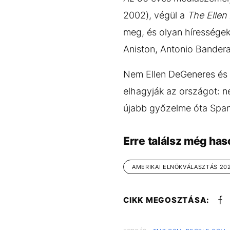
2002), végül a
The Elle
meg, és olyan híressége
Aniston, Antonio Bander
Nem Ellen DeGeneres és P
elhagyják az országot: 
újabb győzelme óta Spany
Erre találsz még has
AMERIKAI ELNÖKVÁLASZTÁS 20
CIKK MEGOSZTÁSA: