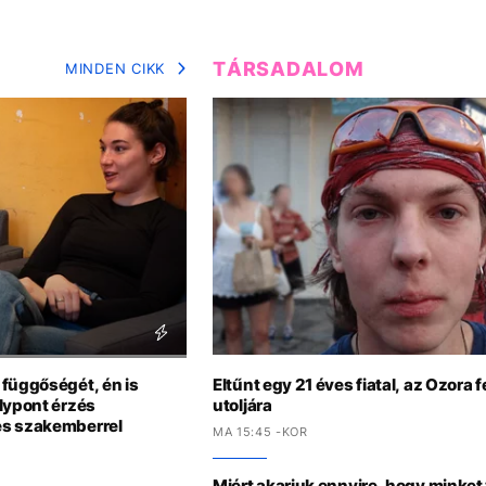
TÁRSADALOM
MINDEN CIKK
 függőségét, én is
Eltűnt egy 21 éves fiatal, az Ozora f
lypont érzés
utoljára
es szakemberrel
MA 15:45 -KOR
Miért akarjuk ennyire, hogy minke