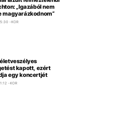
chton: „Igazából nem
ne magyarázkodnom“
5:30 -KOR
életveszélyes
etést kapott, ezért
ja egy koncertjét
1:12 -KOR