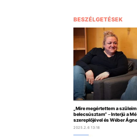
BESZÉLGETÉSEK
„Mire megértettem a szüleim
belecsúsztam” – Interjú a Mé
szereplőjével és Wéber Ágn
2025.2.6 13:18