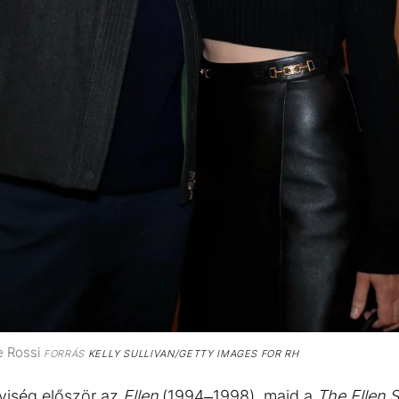
e Rossi
FORRÁS
KELLY SULLIVAN/GETTY IMAGES FOR RH
yiség először az
Ellen
(1994–1998), majd a
The Ellen 