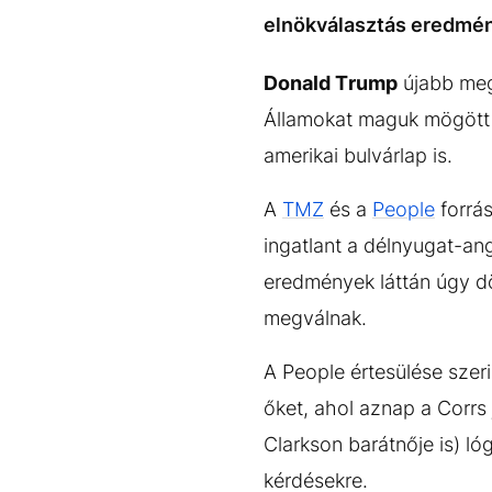
EGYÉB FORMÁTUMOK
REFRESHER
elnökválasztás eredmény
Kiemelt tartalmak
Videó
Kvíz
Médiaajánlat
Impresszum
Donald Trump
újabb meg
Államokat maguk mögött h
amerikai bulvárlap is.
A
TMZ
és a
People
forrás
ingatlant a délnyugat-an
eredmények láttán úgy dö
megválnak.
A People értesülése szer
őket, ahol aznap a Corrs
Clarkson barátnője is) l
kérdésekre.