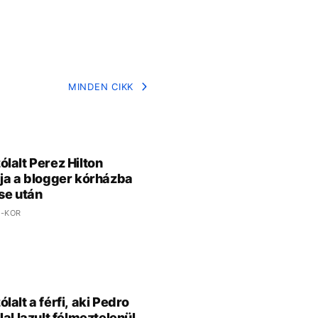
MINDEN CIKK
lalt Perez Hilton
ja a blogger kórházba
se után
 -KOR
lalt a férfi, aki Pedro
lal lazult félmeztelenül