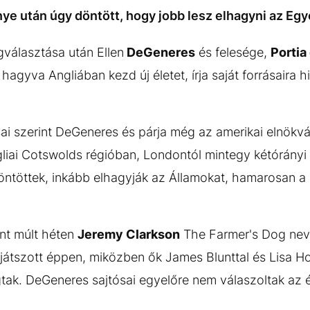
e után úgy döntött, hogy jobb lesz elhagyni az Egy
választása után Ellen
DeGeneres
és felesége,
Portia
agyva Angliában kezd új életet, írja saját forrásaira 
ai szerint DeGeneres és párja még az amerikai elnökvál
gliai Cotswolds régióban, Londontól mintegy kétórányi
ntöttek, inkább elhagyják az Államokat, hamarosan a ka
int múlt héten
Jeremy Clarkson
The Farmer's Dog nev
 játszott éppen, miközben ők James Blunttal és Lisa H
ógtak. DeGeneres sajtósai egyelőre nem válaszoltak az 