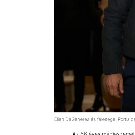
Ellen DeGeneres és felesége, Portia d
Az 56 éves médiaszemél