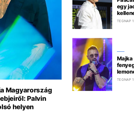
egy ja
kelle
TEGNAP 1
Majka 
fenyeg
lemond
TEGNAP 1
tája Magyarország
bjeiről: Palvin
olsó helyen