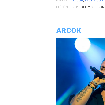
FORRÁS
TMZ.COM
,
PEOPLE.COM
ELŐNÉZETI KÉP:
KELLY SULLIVAN
ARCOK