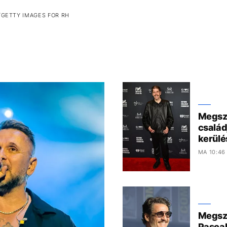
/GETTY IMAGES FOR RH
Megszó
család
kerülé
MA 10:46
Megszó
Pascal