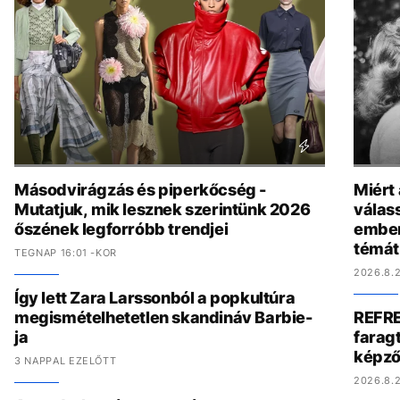
Másodvirágzás és piperkőcség -
Miért
Mutatjuk, mik lesznek szerintünk 2026
válas
őszének legforróbb trendjei
ember
témát
TEGNAP 16:01 -KOR
2026.8.2
Így lett Zara Larssonból a popkultúra
megismételhetetlen skandináv Barbie-
REFRE
ja
faragt
képző
3 NAPPAL EZELŐTT
2026.8.2