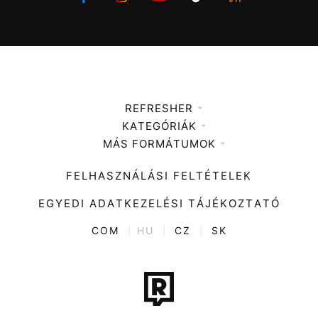
REFRESHER
KATEGÓRIÁK
Médiaajánlat
MÁS FORMÁTUMOK
Zene
Impresszum
Kiemelt tartalmak
Divat
FELHASZNÁLÁSI FELTÉTELEK
Videó
Kultúra
EGYEDI ADATKEZELÉSI TÁJÉKOZTATÓ
Kvíz
ENTR
COM
|
HU
|
CZ
|
SK
Film + sorozat
Tech-Tudomány
Sport