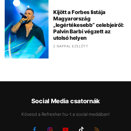
Kijött a Forbes listája
Magyarország
„legértékesebb“ celebjeiről:
Palvin Barbi végzett az
utolsó helyen
2 NAPPAL EZELŐTT
Social Media csatornák
Kövesd a Refresher.hu-t a social mediában!