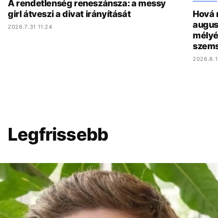
A rendetlenség reneszánsza: a messy
girl átveszi a divat irányítását
Hová 
augus
2026.7.31 11:24
mélyé
szem
2026.8.1
Legfrissebb