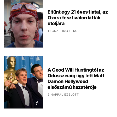
Eltűnt egy 21 éves fiatal, az
Ozora fesztiválon látták
utoljára
TEGNAP 15:45 -KOR
A Good Will Huntingtól az
Odüsszeiáig: így lett Matt
Damon Hollywood
elsőszámú hazatérője
2 NAPPAL EZELŐTT