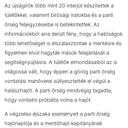
Az újságírók több mint 20 interjút készítettek a
túlélőkkel, valamint bírósági iratokba és a parti
őrség feljegyzéseibe is betekintettek. Az
információkból arra derült fény, hogy a hatóságok
több lehetőséget is elszalasztottak a mentésre és
figyelmen kívül hagyták mások felajánlását a
segítségnyújtásra. A túlélők elmondásaiból az is
világossá vált, hogy éppen a görög parti őrség
vontatási manőverei süllyesztették el végül a
halászhajót. A parti őrség mindvégig tagadta,
hogy vontatni próbálta volna a hajót.
A végzetes éjszaka eseményeit a parti őrség
hajónaplója és a mentőhajó kapitányának