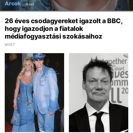
Arcok
most
26 éves csodagyereket igazolt a BBC,
hogy igazodjon a fiatalok
médiafogyasztási szokásaihoz
MOST