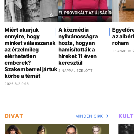
Miért akarjuk
A közmédia
Egyelőr
ennyire, hogy
nyilvánosságra
az albér
minket válasszanak
hozta, hogyan
roham
az érzelmileg
hamisították a
TEGNAP 15:
elérhetetlen
híreket 11 éven
emberek?
keresztül
Szakemberrel jártuk
2 NAPPAL EZELŐTT
körbe a témát
2026.8.2 9:18
DIVAT
KUL
MINDEN CIKK