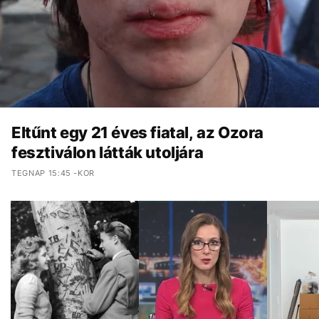
Eltűnt egy 21 éves fiatal, az Ozora
fesztiválon látták utoljára
TEGNAP 15:45 -KOR