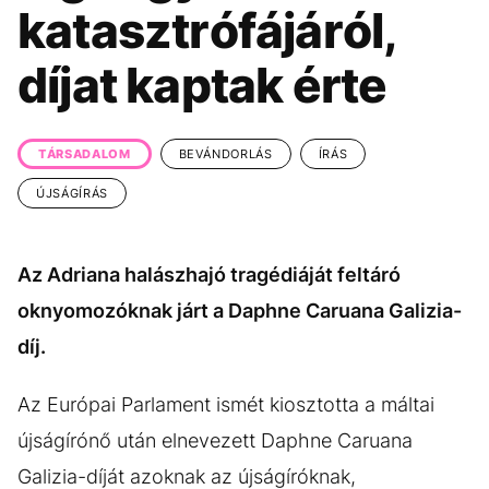
KÖZÉLET
UTAZÁS
katasztrófájáról,
ÉLETMÓD
DESIGN
díjat kaptak érte
BESZÉLGETÉSEK
ARCOK
VIDEÓ
TÖRTÉNETEK
TÁRSADALOM
BEVÁNDORLÁS
ÍRÁS
GASZTRO
ÚJSÁGÍRÁS
Az Adriana halászhajó tragédiáját feltáró
oknyomozóknak járt a Daphne Caruana Galizia-
díj.
Az Európai Parlament ismét kiosztotta a máltai
újságírónő után elnevezett Daphne Caruana
Galizia-díját azoknak az újságíróknak,