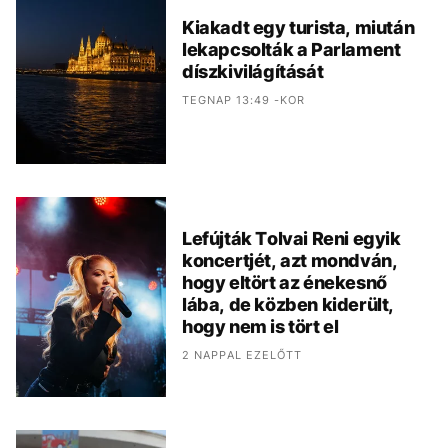
Kiakadt egy turista, miután
lekapcsolták a Parlament
díszkivilágítását
TEGNAP 13:49 -KOR
Lefújták Tolvai Reni egyik
koncertjét, azt mondván,
hogy eltört az énekesnő
lába, de közben kiderült,
hogy nem is tört el
2 NAPPAL EZELŐTT