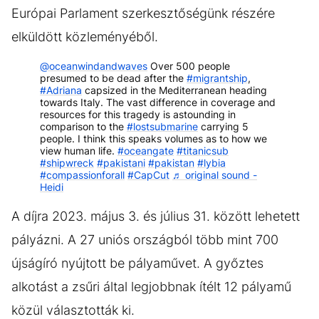
Európai Parlament szerkesztőségünk részére
elküldött közleményéből.
@oceanwindandwaves
Over 500 people
presumed to be dead after the
#migrantship
,
#Adriana
capsized in the Mediterranean heading
towards Italy. The vast difference in coverage and
resources for this tragedy is astounding in
comparison to the
#lostsubmarine
carrying 5
people. I think this speaks volumes as to how we
view human life.
#oceangate
#titanicsub
#shipwreck
#pakistani
#pakistan
#lybia
#compassionforall
#CapCut
♬ original sound -
Heidi
A díjra 2023. május 3. és július 31. között lehetett
pályázni. A 27 uniós országból több mint 700
újságíró nyújtott be pályaművet. A győztes
alkotást a zsűri által legjobbnak ítélt 12 pályamű
közül választották ki.