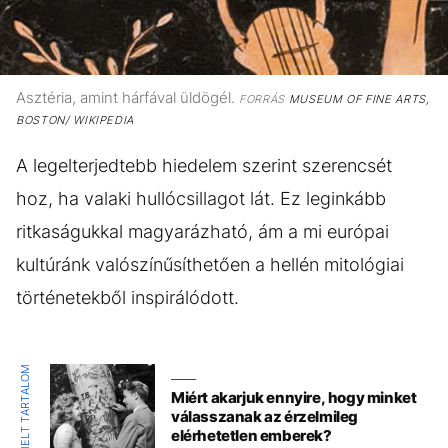
Asztéria, amint hárfával üldögél.
FORRÁS
MUSEUM OF FINE ARTS,
BOSTON/ WIKIPEDIA
A legelterjedtebb hiedelem szerint szerencsét
hoz, ha valaki hullócsillagot lát. Ez leginkább
ritkaságukkal magyarázható, ám a mi európai
kultúránk valószínűsíthetően a hellén mitológiai
történetekből inspirálódott.
KIEMELT TARTALOM
Miért akarjuk ennyire, hogy minket
válasszanak az érzelmileg
elérhetetlen emberek?