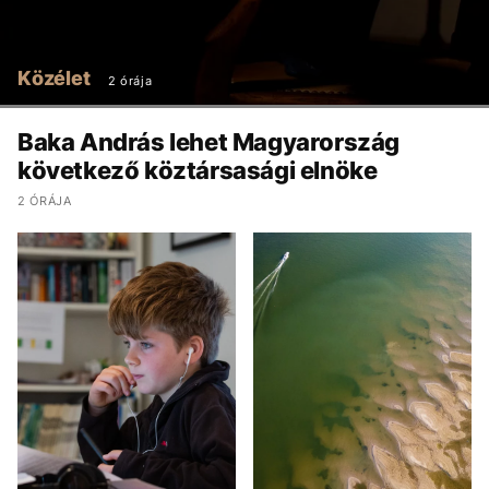
Közélet
2 órája
Baka András lehet Magyarország
következő köztársasági elnöke
2 ÓRÁJA