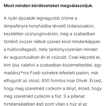
Most minden kérdéseteket megválaszoljuk.
A nyári éjszakák legnagyobb öröme a
lámpafényre konyhádba tévedő lódarazsakon,
kezeletlen szúnyoginvázión, meg a szabadban
történő óvszer nélküli szexen kívül mindenképpen
a hullócsillageső, mely tankönyvszerűen minden
év augusztusában éri el csúcsát. Csak képzeld el,
kint ülsz valahol a szabadban kiszemelteddel, egy
madársz*ros Fradi-színekre lefestett padon, már
elfogyott az olcsó, 600 forintos Irsai Olivér. Érzed,
hogy meg szeretnéd csókolni a lányt, érzed, hogy
meg szeretnéd csókolni a fiút. S a pillanat
hirtelenségében égő pont villan s húz el az