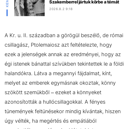
Szakemberrel jártuk körbe a témát
2026.8.2 9:18
A Kr. u. II. században a görögül beszélő, de római
csillagász, Ptolemaiosz azt feltételezte, hogy
ezek a jelenségek annak az eredményei, hogy az
égi istenek bánattal szívükben tekintettek le a földi
halandókra. Látva a megannyi fájdalmat, kínt,
melyet az emberek egymásnak okoztak, könny
szökött szemükből – ezeket a könnyeket
azonosították a hullócsillagokkal. A fényes
tünemények feltünésekor mindig kívántak, hiszen
úgy vélték, ha megértés és empátiából