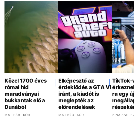
Közel 1700 éves
Elképesztő az
TikTok-
római híd
érdeklődés a GTA VI
érkezne
maradványai
iránt, a kiadót is
ra egy ú
bukkantak elő a
meglepték az
megálla
Dunából
előrendelések
részeké
MA 11:39 -KOR
MA 11:23 -KOR
2 NAPPAL E