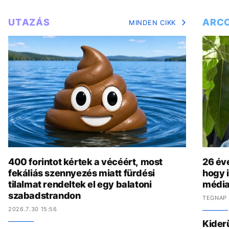
UTAZÁS
ARC
MINDEN CIKK
400 forintot kértek a vécéért, most
26 év
fekáliás szennyezés miatt fürdési
hogy i
tilalmat rendeltek el egy balatoni
média
szabadstrandon
TEGNAP 
2026.7.30 15:56
Kider