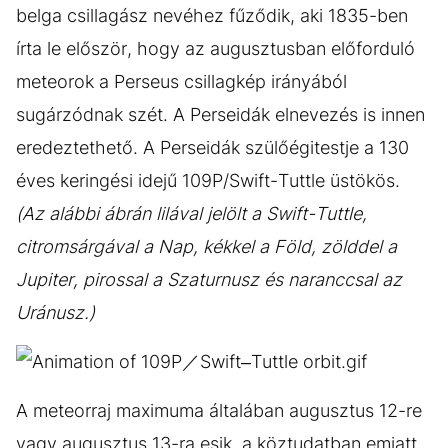
belga csillagász nevéhez fűződik, aki 1835-ben
írta le először, hogy az augusztusban előforduló
meteorok a Perseus csillagkép irányából
sugárzódnak szét. A Perseidák elnevezés is innen
eredeztethető. A Perseidák szülőégitestje a 130
éves keringési idejű 109P/Swift-Tuttle üstökös.
(Az alábbi ábrán lilával jelölt a Swift-Tuttle,
citromsárgával a Nap, kékkel a Föld, zölddel a
Jupiter, pirossal a Szaturnusz és naranccsal az
Uránusz.)
A meteorraj maximuma általában augusztus 12-re
vagy augusztus 13-ra esik, a köztudatban emiatt