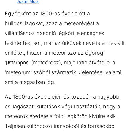
Justin Mola
Egyébként az 1800-as évek előtt a
hullócsillagokat, azaz a meteorégést a
villámláshoz hasonló légköri jelenségnek
tekintették, sőt, már az űrkövek neve is ennek állít
emléket, hiszen a meteor szó az ógörög
'μετέωρος' (meteórosz), majd latin átvétellel a
'meteorum' szóból származik. Jelentése: valami,
ami a magasban lóg.
Az 1800-as évek elején és közepén a nagyobb
csillagászati kutatások végül tisztázták, hogy a
meteorok eredete a földi légkörön kívülre esik.
Teljesen különböző irányokból és forrásokból