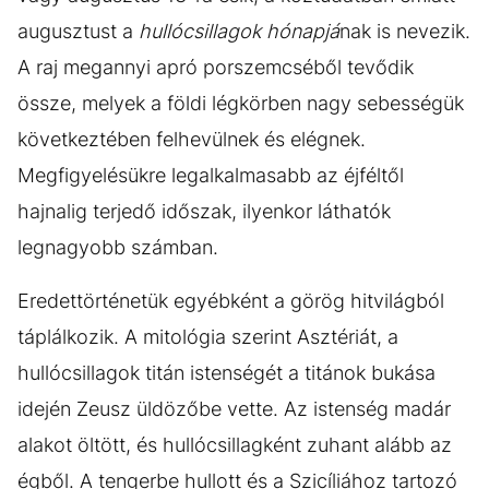
augusztust a
hullócsillagok hónapjá
nak is nevezik.
A raj megannyi apró porszemcséből tevődik
össze, melyek a földi légkörben nagy sebességük
következtében felhevülnek és elégnek.
Megfigyelésükre legalkalmasabb az éjféltől
hajnalig terjedő időszak, ilyenkor láthatók
legnagyobb számban.
Eredettörténetük egyébként a görög hitvilágból
táplálkozik. A mitológia szerint Asztériát, a
hullócsillagok titán istenségét a titánok bukása
idején Zeusz üldözőbe vette. Az istenség madár
alakot öltött, és hullócsillagként zuhant alább az
égből. A tengerbe hullott és a Szicíliához tartozó