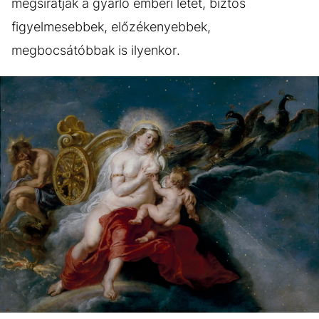
megsiratják a gyarló emberi létet, biztos
figyelmesebbek, előzékenyebbek,
megbocsátóbbak is ilyenkor.