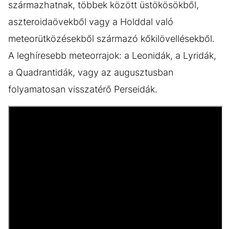
származhatnak, többek között üstökösökből,
aszteroidaövekből vagy a Holddal való
meteorütközésekből származó kőkilövellésekből.
A leghíresebb meteorrajok: a Leonidák, a Lyridák,
a Quadrantidák, vagy az augusztusban
folyamatosan visszatérő Perseidák.