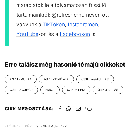
maradjatok le a folyamatosan frissülő
tartalmainkról: @refresherhu néven ott
vagyunk a
TikTokon
,
Instagramon
,
YouTube
-on és a
Facebookon
is!
Erre találsz még hasonló témájú cikkeket
ASZTEROIDA
ASZTRONÓMIA
CSILLAGHULLÁS
CSILLAGJEGY
NASA
SZERELEM
ŰRKUTATÁS
CIKK MEGOSZTÁSA:
ELŐNÉZETI KÉP:
STEVEN PUETZER