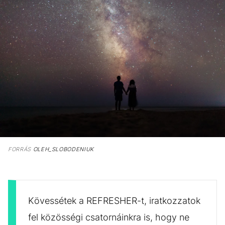
FORRÁS
OLEH_SLOBODENIUK
Kövessétek a REFRESHER-t, iratkozzatok
fel közösségi csatornáinkra is, hogy ne