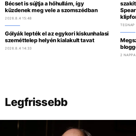
Bécset is sújtja a hőhullám, így
szakít
küzdenek meg vele a szomszédban
Spear
klipf
2026.8.4 15:48
TEGNAP 
Gólyák lepték el az egykori kiskunhalasi
szeméttelep helyén kialakult tavat
Megszó
blogg
2026.8.4 14:33
2 NAPPA
Legfrissebb