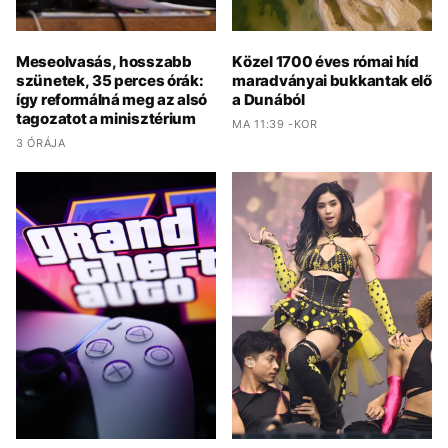
Meseolvasás, hosszabb
Közel 1700 éves római híd
szünetek, 35 perces órák:
maradványai bukkantak elő
így reformálná meg az alsó
a Dunából
tagozatot a minisztérium
MA 11:39 -KOR
3 ÓRÁJA