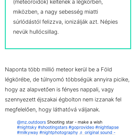
(meteoroidok) keltenek a légkörben,
miközben, a nagy sebesség miatti
súrlódástól felizzva, ionizálják azt. Népies
nevük hullócsillag.
Naponta több millió meteor kerül be a Föld
légkörébe, de túlnyomó többségük annyira picike,
hogy az alapvetően is fényes nappali, vagy
szennyezett éjszakai égbolton nem izzanak fel
megfelelően, hogy láthatóvá váljanak.
@mz.outdoors
Shooting star - make a wish
#nightsky
#shootingstars
#goprovideo
#nightlapse
#milkyway
#nightphotography
♬ original sound -