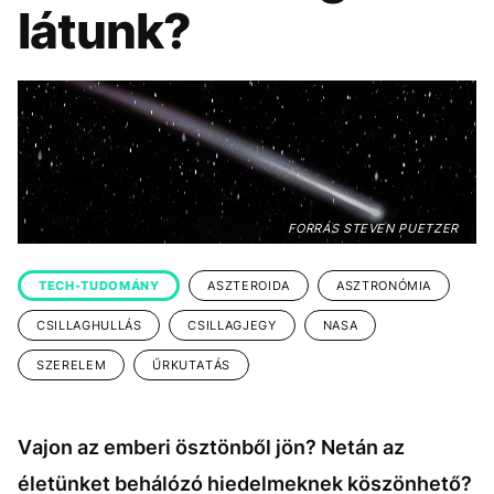
KÖZÉLET
UTAZÁS
látunk?
ÉLETMÓD
DESIGN
BESZÉLGETÉSEK
ARCOK
VIDEÓ
TÖRTÉNETEK
GASZTRO
FORRÁS STEVEN PUETZER
TECH-TUDOMÁNY
ASZTEROIDA
ASZTRONÓMIA
CSILLAGHULLÁS
CSILLAGJEGY
NASA
SZERELEM
ŰRKUTATÁS
Vajon az emberi ösztönből jön? Netán az
életünket behálózó hiedelmeknek köszönhető?