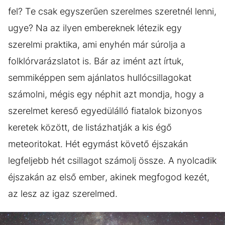
fel? Te csak egyszerűen szerelmes szeretnél lenni,
ugye? Na az ilyen embereknek létezik egy
szerelmi praktika, ami enyhén már súrolja a
folklórvarázslatot is. Bár az imént azt írtuk,
semmiképpen sem ajánlatos hullócsillagokat
számolni, mégis egy néphit azt mondja, hogy a
szerelmet kereső egyedülálló fiatalok bizonyos
keretek között, de listázhatják a kis égő
meteoritokat. Hét egymást követő éjszakán
legfeljebb hét csillagot számolj össze. A nyolcadik
éjszakán az első ember, akinek megfogod kezét,
az lesz az igaz szerelmed.