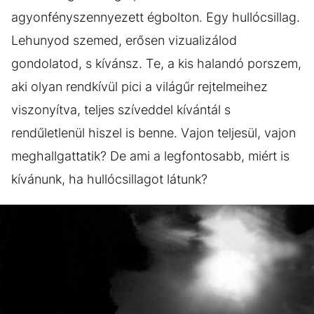
agyonfényszennyezett égbolton. Egy hullócsillag.
Lehunyod szemed, erősen vizualizálod
gondolatod, s kívánsz. Te, a kis halandó porszem,
aki olyan rendkívül pici a világűr rejtelmeihez
viszonyítva, teljes szíveddel kívántál s
rendűletlenül hiszel is benne. Vajon teljesül, vajon
meghallgattatik? De ami a legfontosabb, miért is
kívánunk, ha hullócsillagot látunk?