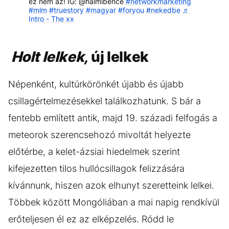
ez nem az! IG: @halmibence
#networkmarketing
#mlm
#truestory
#magyar
#foryou
#nekedbe
♬
Intro - The xx
Holt lelkek,
új lelkek
Népenként, kultúrkörönkét újabb és újabb
csillagértelmezésekkel találkozhatunk. S bár a
fentebb említett antik, majd 19. századi felfogás a
meteorok szerencsehozó mivoltát helyezte
előtérbe, a kelet-ázsiai hiedelmek szerint
kifejezetten tilos hullócsillagok felizzására
kívánnunk, hiszen azok elhunyt szeretteink lelkei.
Többek között Mongóliában a mai napig rendkívül
erőteljesen él ez az elképzelés. Ródd le