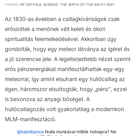
FORRÁS
PETER PAUL RUBENS: THE BIRTH OF THE MILKY WAY
Az 1830-as években a csillagkívánságok csak
erősödtek a menőnek vélt keleti és ókori
spiritualitás felemelkedésével. Akkoriban úgy
gondolták, hogy egy meteor látványa az ígéret és
a jó szerencse jele. A legelterjedtebb nézet szerint
erős pénzenergiákat manifesztálhattak egy-egy
meteorral, így amint elsuhant egy hullócsillag az
égen, háromszor elsuttogták, hogy „pénz“, ezzel
is bevonzva az anyagi bőséget. A
hullócsillagozás volt gyakorlatilag a modernkori
MLM-manifesztáció.
@halmibence
Nulla munkával milliók holnapra? Ne