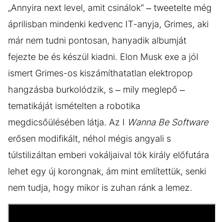
„Annyira next level, amit csinálok“ – tweetelte még
áprilisban mindenki kedvenc IT-anyja, Grimes, aki
már nem tudni pontosan, hanyadik albumját
fejezte be és készül kiadni. Elon Musk exe a jól
ismert Grimes-os kiszámíthatatlan elektropop
hangzásba burkolódzik, s – mily meglepő –
tematikáját ismételten a robotika
megdicsőülésében látja. Az I
Wanna Be Software
erősen modifikált, néhol mégis angyali s
túlstilizáltan emberi vokáljaival tök király előfutára
lehet egy új korongnak, ám mint említettük, senki
nem tudja, hogy mikor is zuhan ránk a lemez.