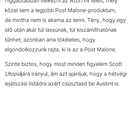
higgadtabban ítélkezni az
AUSTIN
felett, mely
közel sem a legjobb Post Malone-produktum,
de mintha nem is akarna az lenni. Tény, hogy egy
idő után akár túl lassúnak, túl kiszámíthatónak
tűnhet, azonban arra tökéletes, hogy
elgondolkozzunk rajta, ki is az a Post Malone.
Szinte biztos, hogy most minden figyelem Scott
Utopiá
jára irányul, ám azt ajánljuk, hogy a hétvégi
lejátszási listádra azért csúsztasd be Austint is.