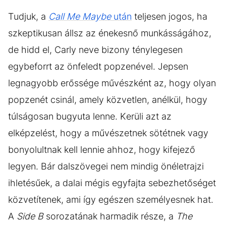
Tudjuk, a
Call Me Maybe
után
teljesen jogos, ha
szkeptikusan állsz az énekesnő munkásságához,
de hidd el, Carly neve bizony ténylegesen
egybeforrt az önfeledt popzenével. Jepsen
legnagyobb erőssége művészként az, hogy olyan
popzenét csinál, amely közvetlen, anélkül, hogy
túlságosan bugyuta lenne. Kerüli azt az
elképzelést, hogy a művészetnek sötétnek vagy
bonyolultnak kell lennie ahhoz, hogy kifejező
legyen. Bár dalszövegei nem mindig önéletrajzi
ihletésűek, a dalai mégis egyfajta sebezhetőséget
közvetítenek, ami így egészen személyesnek hat.
A
Side B
sorozatának harmadik része, a
The