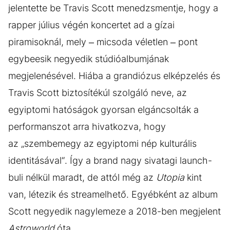
jelentette be Travis Scott menedzsmentje, hogy a
rapper július végén koncertet ad a gízai
piramisoknál, mely – micsoda véletlen – pont
egybeesik negyedik stúdióalbumjának
megjelenésével. Hiába a grandiózus elképzelés és
Travis Scott biztosítékúl szolgáló neve, az
egyiptomi hatóságok gyorsan elgáncsolták a
performanszot arra hivatkozva, hogy
az „szembemegy az egyiptomi nép kulturális
identitásával“. Így a brand nagy sivatagi launch-
buli nélkül maradt, de attól még az
Utopia
kint
van, létezik és streamelhető. Egyébként az album
Scott negyedik nagylemeze a 2018-ben megjelent
Astroworld
óta.