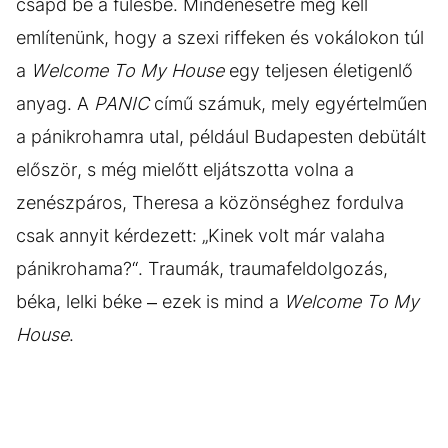
csapd be a fülesbe. Mindenesetre meg kell
említenünk, hogy a szexi riffeken és vokálokon túl
a
Welcome To My House
egy teljesen életigenlő
anyag. A
PANIC
című számuk, mely egyértelműen
a pánikrohamra utal, például Budapesten debütált
először, s még mielőtt eljátszotta volna a
zenészpáros, Theresa a közönséghez fordulva
csak annyit kérdezett: „Kinek volt már valaha
pánikrohama?“. Traumák, traumafeldolgozás,
béka, lelki béke – ezek is mind a
Welcome To My
House
.