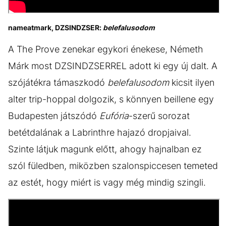
nameatmark, DZSINDZSER:
belefalusodom
A The Prove zenekar egykori énekese, Németh
Márk most DZSINDZSERREL adott ki egy új dalt. A
szójátékra támaszkodó
belefalusodom
kicsit ilyen
alter trip-hoppal dolgozik, s könnyen beillene egy
Budapesten játszódó
Eufória
-szerű sorozat
betétdalának a Labrinthre hajazó dropjaival.
Szinte látjuk magunk előtt, ahogy hajnalban ez
szól füledben, miközben szalonspiccesen temeted
az estét, hogy miért is vagy még mindig szingli.