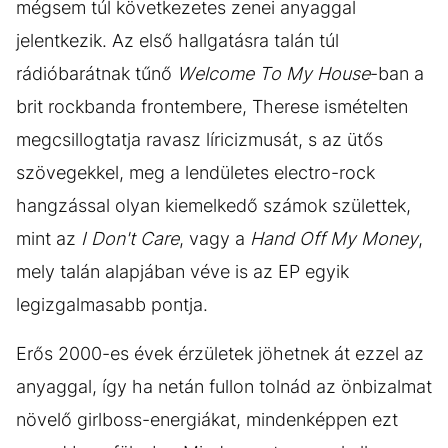
mégsem túl következetes zenei anyaggal
jelentkezik. Az első hallgatásra talán túl
rádióbarátnak tűnő
Welcome To My House
-ban a
brit rockbanda frontembere, Therese ismételten
megcsillogtatja ravasz líricizmusát, s az ütős
szövegekkel, meg a lendületes electro-rock
hangzással olyan kiemelkedő számok születtek,
mint az
I Don't Care
, vagy a
Hand Off My Money
,
mely talán alapjában véve is az EP egyik
legizgalmasabb pontja.
Erős 2000-es évek érzületek jöhetnek át ezzel az
anyaggal, így ha netán fullon tolnád az önbizalmat
növelő girlboss-energiákat, mindenképpen ezt