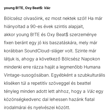
young B!TE, Oxy Beat$:
Vác
Bölcsész olvasóink, ez most nektek szól! Ha már
hiányoltad a 90-es évek szintis alapjait,
akkor young B!TE és Oxy Beat$ szerzeménye
fixen beránt egy jó kis baszatáskára, mely már
korábban SoundCloud-sláger volt. Szinte már
látjuk is, ahogy a következő Bölcsész Napokon
mindenki erre rázza haját a legmenőbb Humana
Vintage-susogósában. Egyébként a szubkulturális
kliséken túl a repetitív szöveggel és beattel
tényleg minden adott lett ahhoz, hogy a
Vác
egy
közönségkedvenc dal lehessen hazánk fiatal
irodalmárai és nyelvészei között.