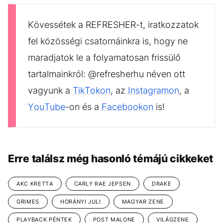
Kövessétek a REFRESHER-t, iratkozzatok
fel közösségi csatornáinkra is, hogy ne
maradjatok le a folyamatosan frissülő
tartalmainkról: @refresherhu néven ott
vagyunk a
TikTokon
, az
Instagramon
, a
YouTube
-on és a
Facebookon
is!
Erre találsz még hasonló témájú cikkeket
AKC KRETTA
CARLY RAE JEPSEN
DRAKE
GRIMES
HORÁNYI JULI
MAGYAR ZENE
PLAYBACK PÉNTEK
POST MALONE
VILÁGZENE