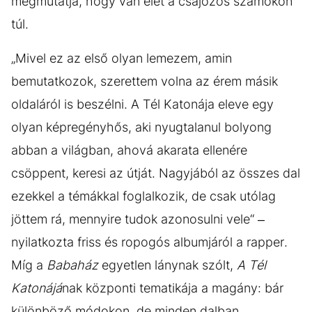
megmutatja, hogy van élet a csajozós számokon
túl.
„Mivel ez az első olyan lemezem, amin
bemutatkozok, szerettem volna az érem másik
oldaláról is beszélni. A Tél Katonája eleve egy
olyan képregényhős, aki nyugtalanul bolyong
abban a világban, ahová akarata ellenére
csöppent, keresi az útját. Nagyjából az összes dal
ezekkel a témákkal foglalkozik, de csak utólag
jöttem rá, mennyire tudok azonosulni vele“ –
nyilatkozta friss és ropogós albumjáról a rapper.
Míg a
Babaház
egyetlen lánynak szólt,
A Tél
Katonájá
nak központi tematikája a magány: bár
különböző módokon, de minden dalban