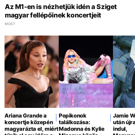
Az M1-en is nézhetjük idén a Sziget
magyar fellépőinek koncertjeit
MOST
Ariana Grande a
Popikonok
Jamie W
koncertje közepén
találkozása:
után újr
magyarázta el, miért
Madonna és Kylie
indul,