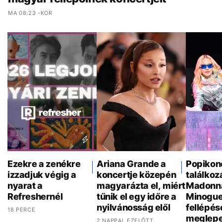
MA 08:23 -KOR
Ezekre a zenékre
Ariana Grande a
Popikon
izzadjuk végig a
koncertje közepén
találkoz
nyarat a
magyarázta el, miért
Madonna
Refreshernél
tűnik el egy időre a
Minogue
nyilvánosság elől
fellépés
18 PERCE
meglepe
2 NAPPAL EZELŐTT