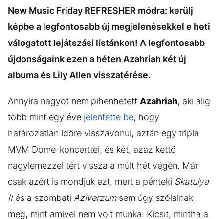
New Music Friday REFRESHER módra: kerülj
képbe a legfontosabb új megjelenésekkel e heti
válogatott lejátszási listánkon! A legfontosabb
újdonságaink ezen a héten Azahriah két új
albuma és Lily Allen visszatérése.
Annyira nagyot nem pihenhetett
Azahriah
, aki alig
több mint egy éve
jelentette be
, hogy
határozatlan időre visszavonul, aztán egy tripla
MVM Dome-koncerttel, és két, azaz kettő
nagylemezzel tért vissza a múlt hét végén. Már
csak azért is mondjuk ezt, mert a pénteki
Skatulya
II
és a szombati
Aziverzum
sem úgy szólalnak
meg, mint amivel nem volt munka. Kicsit, mintha a