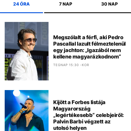
24 ÓRA
7 NAP
30 NAP
Megszólalt a férfi, aki Pedro
Pascallal lazult félmeztelenül
egy jachton: „Igazából nem
kellene magyarázkodnom“
TEGNAP 15:30 -KOR
Kijött a Forbes listája
Magyarország
„legértékesebb“ celebjeiről:
Palvin Barbi végzett az
utolsó helyen