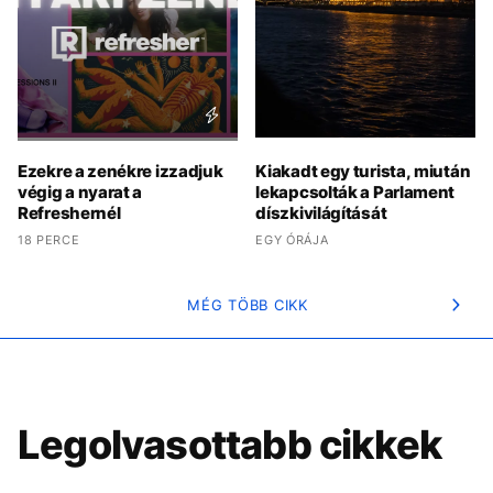
Ezekre a zenékre izzadjuk
Kiakadt egy turista, miután
végig a nyarat a
lekapcsolták a Parlament
Refreshernél
díszkivilágítását
18 PERCE
EGY ÓRÁJA
MÉG TÖBB CIKK
Legolvasottabb cikkek