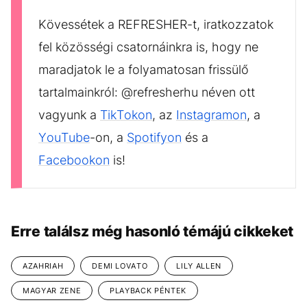
Kövessétek a REFRESHER-t, iratkozzatok
fel közösségi csatornáinkra is, hogy ne
maradjatok le a folyamatosan frissülő
tartalmainkról: @refresherhu néven ott
vagyunk a
TikTokon
, az
Instagramon
, a
YouTube
-on, a
Spotifyon
és a
Facebookon
is!
Erre találsz még hasonló témájú cikkeket
AZAHRIAH
DEMI LOVATO
LILY ALLEN
MAGYAR ZENE
PLAYBACK PÉNTEK