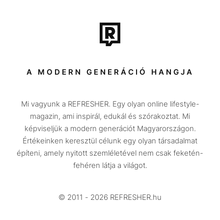
Film + sorozat
Tech-Tudomány
Sport
Társadalom
A MODERN GENERÁCIÓ HANGJA
Közélet
Mi vagyunk a REFRESHER. Egy olyan online lifestyle-
Utazás
magazin, ami inspirál, edukál és szórakoztat. Mi
Életmód
képviseljük a modern generációt Magyarországon.
Értékeinken keresztül célunk egy olyan társadalmat
Design
építeni, amely nyitott szemléletével nem csak feketén-
Beszélgetések
fehéren látja a világot.
Arcok
© 2011 - 2026 REFRESHER.hu
Videó