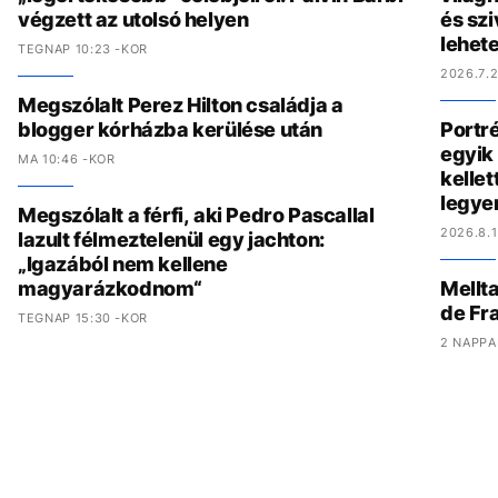
végzett az utolsó helyen
és szi
lehete
TEGNAP 10:23 -KOR
2026.7.2
Megszólalt Perez Hilton családja a
blogger kórházba kerülése után
Portré
egyik 
MA 10:46 -KOR
kelle
legye
Megszólalt a férfi, aki Pedro Pascallal
2026.8.1
lazult félmeztelenül egy jachton:
„Igazából nem kellene
magyarázkodnom“
Mellta
de Fr
TEGNAP 15:30 -KOR
2 NAPPA