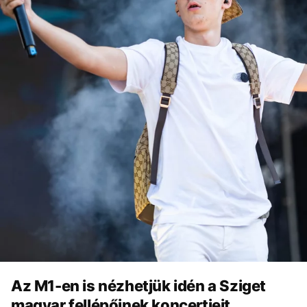
Az M1-en is nézhetjük idén a Sziget
magyar fellépőinek koncertjeit