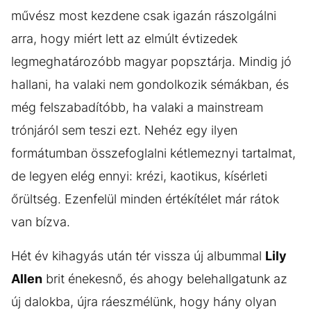
művész most kezdene csak igazán rászolgálni
arra, hogy miért lett az elmúlt évtizedek
legmeghatározóbb magyar popsztárja. Mindig jó
hallani, ha valaki nem gondolkozik sémákban, és
még felszabadítóbb, ha valaki a mainstream
trónjáról sem teszi ezt. Nehéz egy ilyen
formátumban összefoglalni kétlemeznyi tartalmat,
de legyen elég ennyi: krézi, kaotikus, kísérleti
őrültség. Ezenfelül minden értékítélet már rátok
van bízva.
Hét év kihagyás után tér vissza új albummal
Lily
Allen
brit énekesnő, és ahogy belehallgatunk az
új dalokba, újra ráeszmélünk, hogy hány olyan