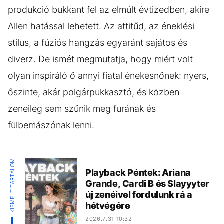
produkció bukkant fel az elmúlt évtizedben, akire
Allen hatással lehetett. Az attitűd, az éneklési
stílus, a fúziós hangzás egyaránt sajátos és
diverz. De ismét megmutatja, hogy miért volt
olyan inspiráló ő annyi fiatal énekesnőnek: nyers,
őszinte, akár polgárpukkasztó, és közben
zeneileg sem szűnik meg furának és
fülbemászónak lenni.
KIEMELT TARTALOM
Playback Péntek: Ariana
Grande, Cardi B és Slayyyter
új zenéivel fordulunk rá a
hétvégére
2026.7.31 10:32