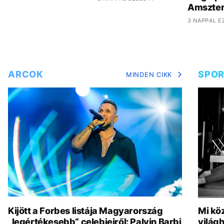
Amszte
3 NAPPAL E
ARCOK
SPO
MINDEN CIKK
Kijött a Forbes listája Magyarország
Mi köz
„legértékesebb“ celebjeiről: Palvin Barbi
világh