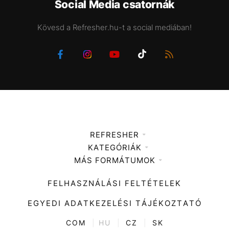
Social Media csatornák
Kövesd a Refresher.hu-t a social mediában!
REFRESHER
KATEGÓRIÁK
Médiaajánlat
MÁS FORMÁTUMOK
Zene
Impresszum
Kiemelt tartalmak
Divat
FELHASZNÁLÁSI FELTÉTELEK
Videó
Kultúra
EGYEDI ADATKEZELÉSI TÁJÉKOZTATÓ
Kvíz
ENTR
COM
|
HU
|
CZ
|
SK