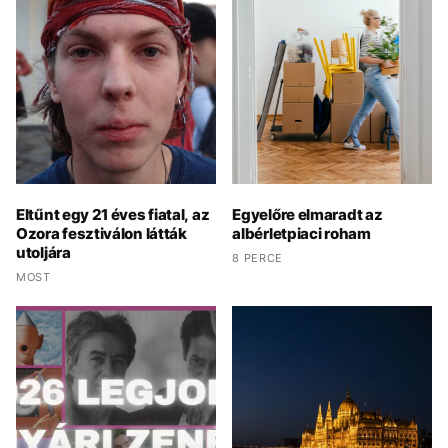
Eltűnt egy 21 éves fiatal, az
Egyelőre elmaradt az
Ozora fesztiválon látták
albérletpiaci roham
utoljára
8 PERCE
MOST