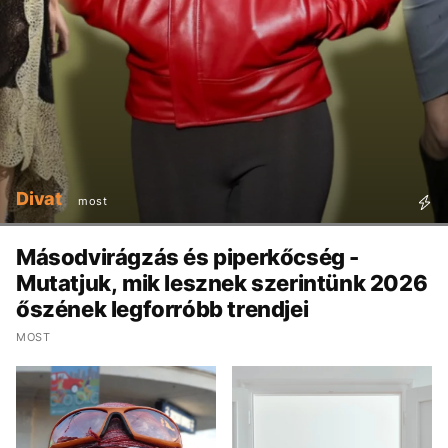
Divat
most
Másodvirágzás és piperkőcség -
Mutatjuk, mik lesznek szerintünk 2026
őszének legforróbb trendjei
MOST