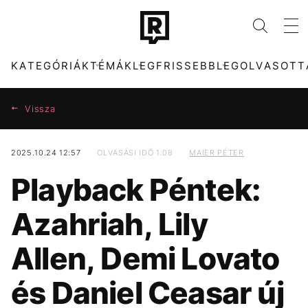
KATEGÓRIÁK
TÉMÁK
LEGFRISSEBB
LEGOLVASOTT
Vissza
2025.10.24 12:57
OLVASÁSI IDŐ 1:08
MAIER PÉTER
KATEGÓRIÁK
TÉMÁK
Playback Péntek:
ZENE
FIDESZ
DIVAT
SZIGET FESZTIVÁL
Azahriah, Lily
KULTÚRA
ENERGIAVÁLSÁG
ENTR
CHRISTOPHER
NOLAN
Allen, Demi Lovato
FILM + SOROZAT
TECH-TUDOMÁNY
HBO
PARLAMENT
és Daniel Ceasar új
SPORT
TÁRSADALOM
MAJKA
DISNEY