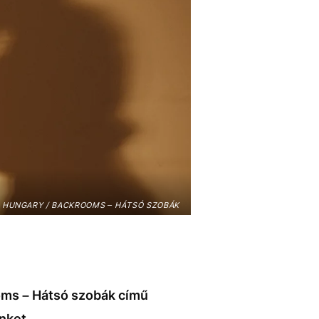
 HUNGARY / BACKROOMS – HÁTSÓ SZOBÁK
oms – Hátsó szobák című
nket.