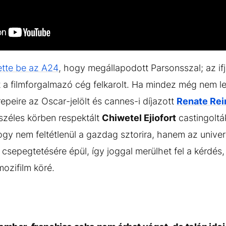
ette be az A24
, hogy megállapodott Parsonsszal; az if
it a filmforgalmazó cég felkarolt. Ha mindez még nem l
epeire az Oscar-jelölt és cannes-i díjazott
Renate Rei
széles körben respektált
Chiwetel Ejiofort
castingoltá
 hogy nem feltétlenül a gazdag sztorira, hanem az univ
csepegtetésére épül, így joggal merülhet fel a kérdés
 mozifilm köré.