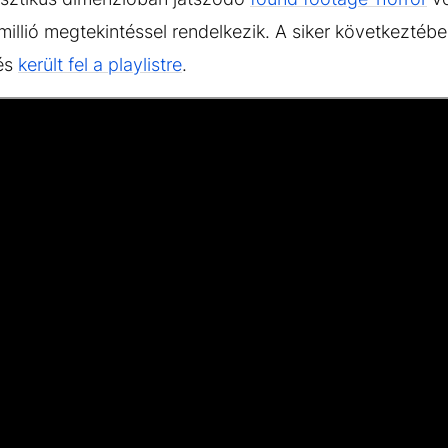
78 millió megtekintéssel rendelkezik. A siker következté
 és
került fel a playlistre
.