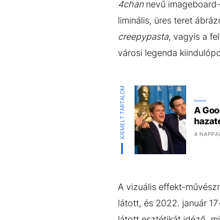
4chan
nevű imageboard-ol
liminális, üres teret ábrá
creepypasta
,
vagyis a
fe
városi legenda kiindulópon
KIEMELT TARTALOM
A Goo
hazat
4 NAPPA
A vizuális effekt-művész
látott, és 2022. január 1
látott esztétikát idéző,