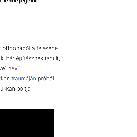
 lenne jegelni –
z otthonából a felesége
aki bár építésznek tanult,
ve) nevű
kkori
traumáján
próbál
bukkan boltja