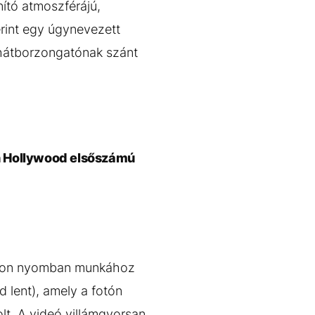
ító atmoszférájú,
rint egy úgynevezett
 hátborzongatónak szánt
on Hollywood elsőszámú
: azon nyomban munkához
d lent), amely a fotón
lt. A videó villámgyorsan