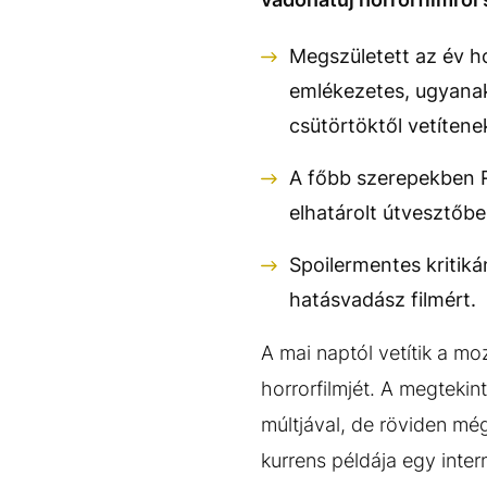
Megszületett az év h
emlékezetes, ugyanak
csütörtöktől vetíten
A főbb szerepekben Re
elhatárolt útvesztőbe
Spoilermentes kritiká
hatásvadász filmért.
A mai naptól vetítik a m
horrorfilmjét. A megteki
múltjával, de röviden még
kurrens példája egy inte