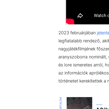
2023 februárjában
jelent
legfiatalabb rendező, ak
nagyjátékfilmjének főszer
aranyszoborra nominált, 
és lore ismeretes arról,
az információk aprólékos 
történetet kerekítettek a