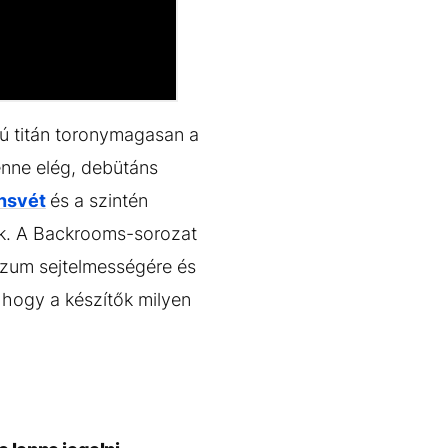
jú titán toronymagasan a
enne elég, debütáns
nsvét
és a szintén
k. A Backrooms-sorozat
erzum sejtelmességére és
, hogy a készítők milyen