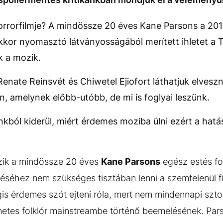
orrorfilmje? A mindössze 20 éves Kane Parsons a 201
kor nyomasztó látványosságából merített ihletet a
ek a mozik.
nate Reinsvét és Chiwetel Ejiofort láthatjuk elveszni
n, amelynek előbb-utóbb, de mi is foglyai leszünk.
nkból kiderül, miért érdemes moziba ülni ezért a hat
ozik a mindössze 20 éves
Kane Parsons
egész estés f
ntéséhez nem szükséges tisztában lenni a szemtelenül f
is érdemes szót ejteni róla, mert nem mindennapi sztor
rnetes folklór mainstreambe történő beemelésének. P