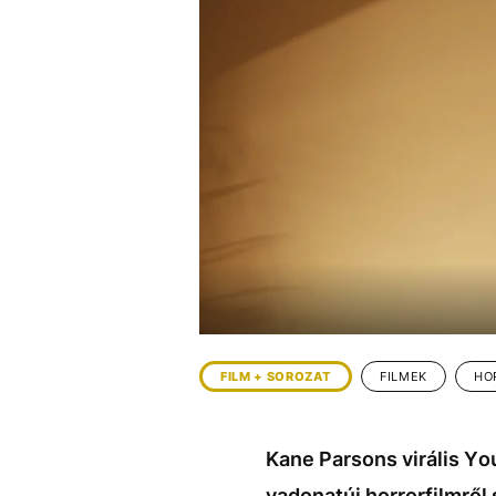
EGYÉB FORMÁTUMOK
REFRESHER
Kiemelt tartalmak
Videó
Kvíz
Médiaajánlat
Impresszum
FILM + SOROZAT
FILMEK
HO
Kane Parsons virális Y
vadonatúj horrorfilmről