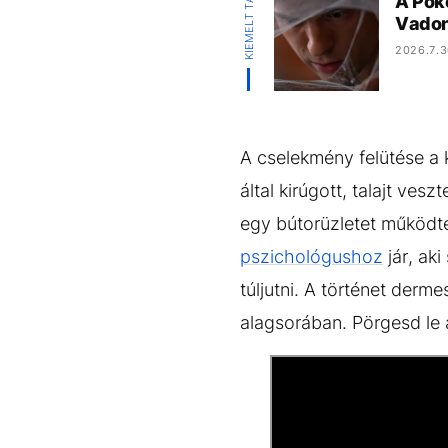
KIEMELT TARTALOM
A Póke
Vadon
2026.7.3
A cselekmény felütése a 
által kirúgott, talajt ves
egy bútorüzletet működt
pszichológushoz
jár, ak
túljutni. A történet derm
alagsorában. Pörgesd le a 