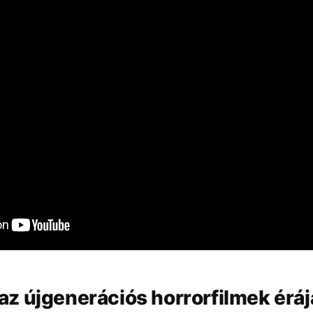
z újgenerációs horrorfilmek érá