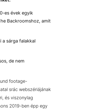
0-es évek egyik
 The Backroomshoz, amit
 a sárga falakkal
ásos, de nem
ound footage-
iatal srác webszériájának
i, és viszonylag
arsons 2019-ben épp egy