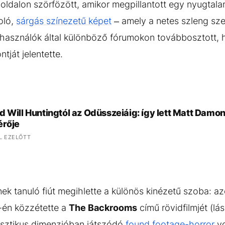
dalon szörfözött, amikor megpillantott egy nyugtalan
zoló,
sárgás színezetű képet
– amely a netes szleng sze
lhasználók által különböző fórumokon továbbosztott,
tját jelentette.
d Will Huntingtól az Odüsszeiáig: így lett Matt Dam
érője
L EZELŐTT
nek tanuló fiút megihlette a különös kinézetű szoba
7-én közzétette a
The Backrooms
című rövidfilmjét (lás
 misztikus dimenzióban játszódó
found footage-horror
vo