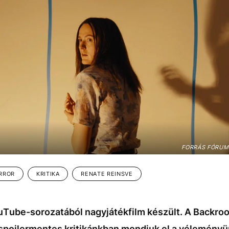
FORRÁS FÓRUM
RROR
KRITIKA
RENATE REINSVE
ouTube-sorozatából nagyjátékfilm készült. A Backro
 spoilermentes kritikánkban mondjuk el a véleményü