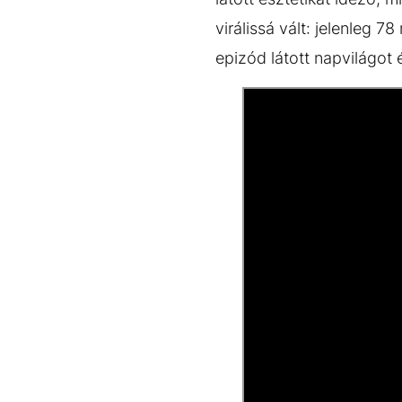
virálissá vált: jelenleg 
epizód látott napvilágot