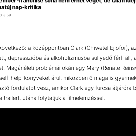
mber-franchise soha nem érhet véget, de talán ideje
atúj nap-kritika
0 8:59
következő: a középpontban Clark (Chiwetel Ejiofor), a
ztett, depresszióba és alkoholizmusba süllyedő férfi áll, 
et. Magánéleti problémái okán egy Mary (Renate Reins
i self-help-könyveket árul, miközben ő maga is gyerme
esztő fordulatot vesz, amikor Clark egy furcsa átjáróra 
trailert, utána folytatjuk a filmelemzéssel.