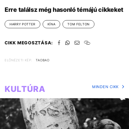
Erre találsz még hasonló témájú cikkeket
HARRY POTTER
KÍNA
TOM FELTON
CIKK MEGOSZTÁSA:
ELŐNÉZETI KÉP:
TAOBAO
KULTÚRA
MINDEN CIKK