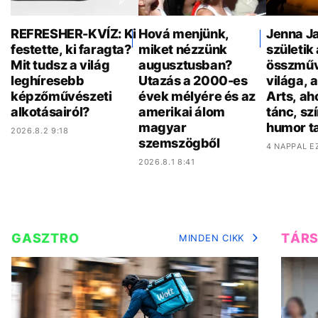
REFRESHER-KVÍZ: Ki
Hová menjünk,
Jenna Ja
festette, ki faragta?
miket nézzünk
születik 
Mit tudsz a világ
augusztusban?
összműv
leghíresebb
Utazás a 2000-es
világa, 
képzőművészeti
évek mélyére és az
Arts, ah
alkotásairól?
amerikai álom
tánc, sz
magyar
humor ta
2026.8.2 9:18
szemszögből
4 NAPPAL E
2026.8.1 8:41
GASZTRO
TÁR
MINDEN CIKK