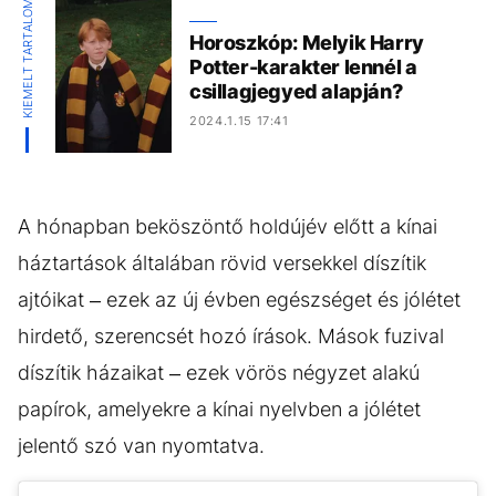
KIEMELT TARTALOM
Horoszkóp: Melyik Harry
Potter-karakter lennél a
csillagjegyed alapján?
2024.1.15 17:41
A hónapban beköszöntő holdújév előtt a kínai
háztartások általában rövid versekkel díszítik
ajtóikat – ezek az új évben egészséget és jólétet
hirdető, szerencsét hozó írások. Mások fuzival
díszítik házaikat – ezek vörös négyzet alakú
papírok, amelyekre a kínai nyelvben a jólétet
jelentő szó van nyomtatva.