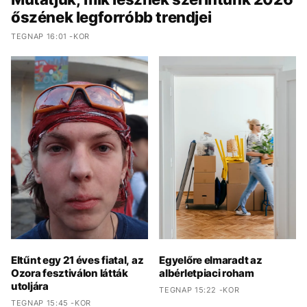
őszének legforróbb trendjei
TEGNAP 16:01 -KOR
Eltűnt egy 21 éves fiatal, az
Egyelőre elmaradt az
Ozora fesztiválon látták
albérletpiaci roham
utoljára
TEGNAP 15:22 -KOR
TEGNAP 15:45 -KOR