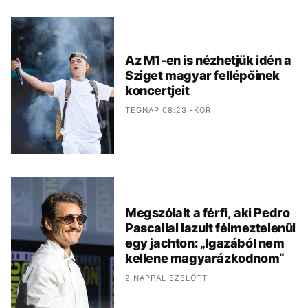
Az M1-en is nézhetjük idén a
Sziget magyar fellépőinek
koncertjeit
TEGNAP 08:23 -KOR
Megszólalt a férfi, aki Pedro
Pascallal lazult félmeztelenül
egy jachton: „Igazából nem
kellene magyarázkodnom“
2 NAPPAL EZELŐTT