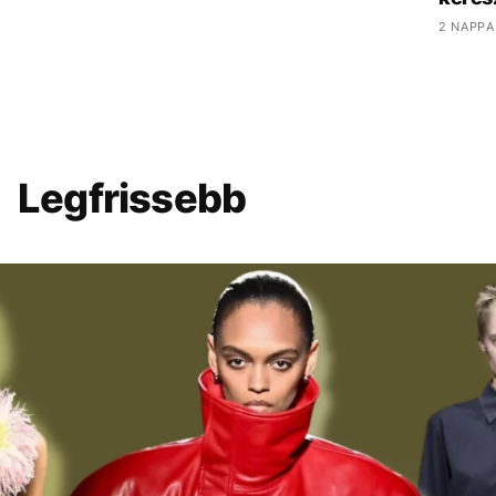
2 NAPPA
Legfrissebb