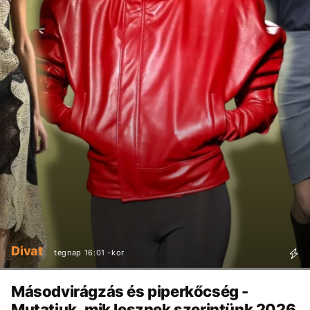
Divat
tegnap 16:01 -kor
Másodvirágzás és piperkőcség -
Mutatjuk, mik lesznek szerintünk 2026