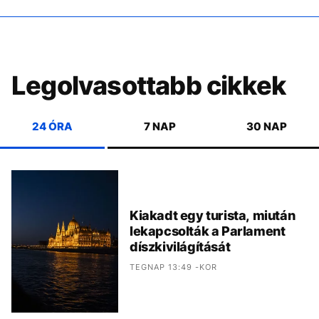
Legolvasottabb cikkek
24 ÓRA
7 NAP
30 NAP
Kiakadt egy turista, miután
lekapcsolták a Parlament
díszkivilágítását
TEGNAP 13:49 -KOR