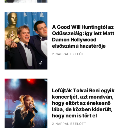
A Good Will Huntingtól az
Odüsszeiáig: így lett Matt
Damon Hollywood
elsőszámú hazatérője
2 NAPPAL EZELŐTT
Lefújták Tolvai Reni egyik
koncertjét, azt mondván,
hogy eltört az énekesnő
lába, de közben kiderült,
hogy nem is tört el
2 NAPPAL EZELŐTT