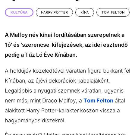
KÖZÉLET
UTAZÁS
KULTÚRA
HARRY POTTER
KÍNA
TOM FELTON
ÉLETMÓD
DESIGN
BESZÉLGETÉSEK
ARCOK
A Malfoy név kínai fordításában szerepelnek a
VIDEÓ
TÖRTÉNETEK
'ló' és 'szerencse' kifejezések, az idei esztendő
GASZTRO
pedig a Tűz Ló Éve Kínában.
A holdújév közéledtével váratlan figura bukkant fel
Kínában, az újévi dekorációk kabalajáként.
Legalábbis a nyugati szemnek váratlan, ugyanis
nem más, mint Draco Malfoy, a
Tom Felton
által
alakított Harry Potter-karakter köszön vissza a
hagyományos díszekről.