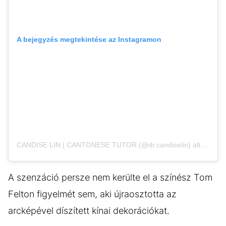
A bejegyzés megtekintése az Instagramon
CANDISE LIN | CANTONESE TUTOR (@dr.candiselin) által megosztott bejegyzés
A szenzáció persze nem kerülte el a színész Tom
Felton figyelmét sem, aki újraosztotta az
arcképével díszített kínai dekorációkat.