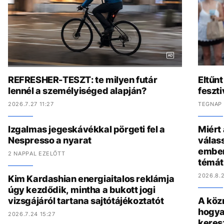
REFRESHER-TESZT: te milyen futár
Eltűnt
lennél a személyiséged alapján?
feszti
2026.7.27 11:27
TEGNAP 
Izgalmas jegeskávékkal pörgeti fel a
Miért
Nespresso a nyarat
válas
ember
2 NAPPAL EZELŐTT
témát
2026.8.2
Kim Kardashian energiaitalos reklámja
úgy kezdődik, mintha a bukott jogi
vizsgájáról tartana sajtótájékoztatót
A köz
hogya
2026.7.24 15:27
keres