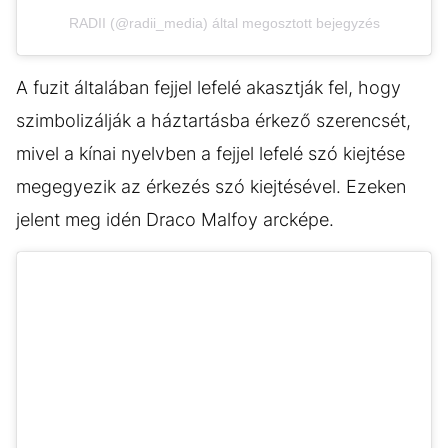
RADII (@radii_media) által megosztott bejegyzés
A fuzit általában fejjel lefelé akasztják fel, hogy
szimbolizálják a háztartásba érkező szerencsét,
mivel a kínai nyelvben a fejjel lefelé szó kiejtése
megegyezik az érkezés szó kiejtésével. Ezeken
jelent meg idén Draco Malfoy arcképe.