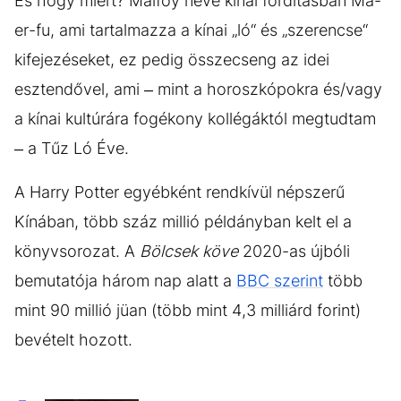
És hogy miért? Malfoy neve kínai fordításban Ma-
er-fu, ami tartalmazza a kínai „ló“ és „szerencse“
kifejezéseket, ez pedig összecseng az idei
esztendővel, ami – mint a horoszkópokra és/vagy
a kínai kultúrára fogékony kollégáktól megtudtam
– a Tűz Ló Éve.
A Harry Potter egyébként rendkívül népszerű
Kínában, több száz millió példányban kelt el a
könyvsorozat. A
Bölcsek köve
2020-as újbóli
bemutatója három nap alatt a
BBC szerint
több
mint 90 millió jüan (több mint 4,3 milliárd forint)
bevételt hozott.