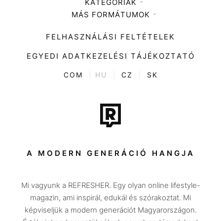
KATEGÓRIÁK
Médiaajánlat
MÁS FORMÁTUMOK
Zene
Impresszum
Kiemelt tartalmak
Divat
FELHASZNÁLÁSI FELTÉTELEK
Videó
Kultúra
EGYEDI ADATKEZELÉSI TÁJÉKOZTATÓ
Kvíz
ENTR
COM
|
HU
|
CZ
|
SK
Film + sorozat
Tech-Tudomány
Sport
Társadalom
A MODERN GENERÁCIÓ HANGJA
Közélet
Mi vagyunk a REFRESHER. Egy olyan online lifestyle-
Utazás
magazin, ami inspirál, edukál és szórakoztat. Mi
Életmód
képviseljük a modern generációt Magyarországon.