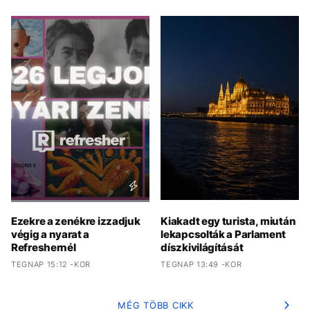
Ezekre a zenékre izzadjuk
Kiakadt egy turista, miután
végig a nyarat a
lekapcsolták a Parlament
Refreshernél
díszkivilágítását
TEGNAP 15:12 -KOR
TEGNAP 13:49 -KOR
MÉG TÖBB CIKK