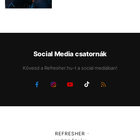
Social Media csatornák
Kövesd a Refresher.hu-t a social mediában!
REFRESHER