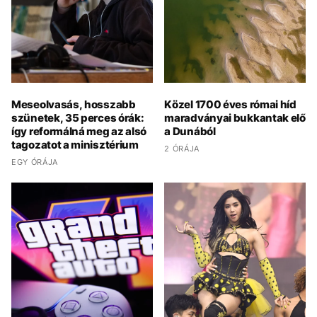
Meseolvasás, hosszabb
Közel 1700 éves római híd
szünetek, 35 perces órák:
maradványai bukkantak elő
így reformálná meg az alsó
a Dunából
tagozatot a minisztérium
2 ÓRÁJA
EGY ÓRÁJA