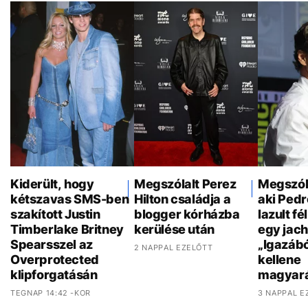
Kiderült, hogy
Megszólalt Perez
Megszóla
kétszavas SMS-ben
Hilton családja a
aki Pedr
szakított Justin
blogger kórházba
lazult f
Timberlake Britney
kerülése után
egy jach
Spearsszel az
„Igazáb
2 NAPPAL EZELŐTT
Overprotected
kellene
klipforgatásán
magyar
TEGNAP 14:42 -KOR
3 NAPPAL E