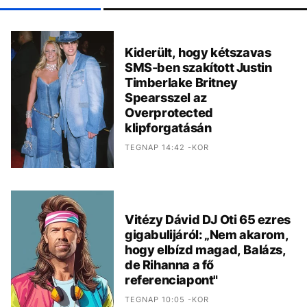
Kiderült, hogy kétszavas
SMS-ben szakított Justin
Timberlake Britney
Spearsszel az
Overprotected
klipforgatásán
TEGNAP 14:42 -KOR
Vitézy Dávid DJ Oti 65 ezres
gigabulijáról: „Nem akarom,
hogy elbízd magad, Balázs,
de Rihanna a fő
referenciapont"
TEGNAP 10:05 -KOR