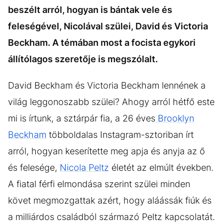
beszélt arról, hogyan is bántak vele és
feleségével, Nicolával szülei, David és Victoria
Beckham. A témában most a focista egykori
állítólagos szeretője is megszólalt.
David Beckham és Victoria Beckham lennének a
világ leggonoszabb szülei? Ahogy arról hétfő este
mi is írtunk, a sztárpár fia, a 26 éves
Brooklyn
Beckham
többoldalas Instagram-sztoriban írt
arról, hogyan keserítette meg apja és anyja az ő
és felesége,
Nicola Peltz
életét az elmúlt években.
A fiatal férfi elmondása szerint szülei minden
követ megmozgattak azért, hogy aláássák fiúk és
a milliárdos családból származó Peltz kapcsolatát.