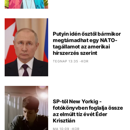
Putyin idén ősztől bármikor
megtámadhat egy NATO-
tagállamot az amerikai
hírszerzés szerint
TEGNAP 13:35 -KOR
SP-től New Yorkig -
fotókönyvben foglalja össze
az elmúlt tíz évét Éder
Krisztián
MA 10:09 -KOR