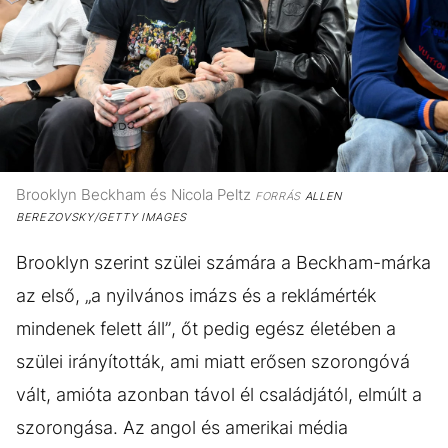
Brooklyn Beckham és Nicola Peltz
FORRÁS
ALLEN
BEREZOVSKY/GETTY IMAGES
Brooklyn szerint szülei számára a Beckham-márka
az első, „a nyilvános imázs és a reklámérték
mindenek felett áll”, őt pedig egész életében a
szülei irányították, ami miatt erősen szorongóvá
vált, amióta azonban távol él családjától, elmúlt a
szorongása. Az angol és amerikai média