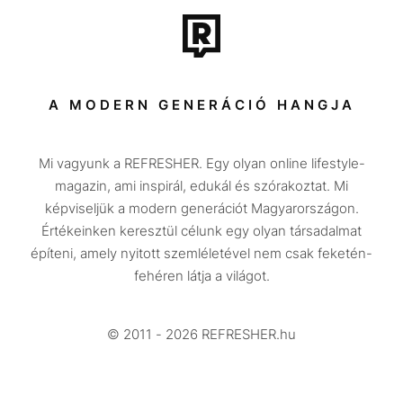
Tech-Tudomány
Sport
Társadalom
A MODERN GENERÁCIÓ HANGJA
Közélet
Mi vagyunk a REFRESHER. Egy olyan online lifestyle-
Utazás
magazin, ami inspirál, edukál és szórakoztat. Mi
Életmód
képviseljük a modern generációt Magyarországon.
Értékeinken keresztül célunk egy olyan társadalmat
Design
építeni, amely nyitott szemléletével nem csak feketén-
Beszélgetések
fehéren látja a világot.
Arcok
© 2011 - 2026 REFRESHER.hu
Videó
Történetek