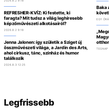
2026.8.2 9:18
Baka 
REFRESHER-KVÍZ: Ki festette, ki
követ
faragta? Mit tudsz a világ leghíresebb
EGY ÓRÁ
képzőművészeti alkotásairól?
2026.8.2 9:18
„Megcs
Magyar
Jenna Jalonen: így születik a Sziget új
ottho
összművészeti világa, a Jardin des Arts,
TEGNAP 
ahol cirkusz, tánc, színház és humor
találkozik
2026.8.3 12:25
Legfrissebb