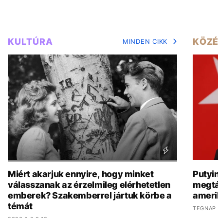
KULTÚRA
KÖZÉ
MINDEN CIKK
Miért akarjuk ennyire, hogy minket
Putyi
válasszanak az érzelmileg elérhetetlen
megtá
emberek? Szakemberrel jártuk körbe a
amerik
témát
TEGNAP 