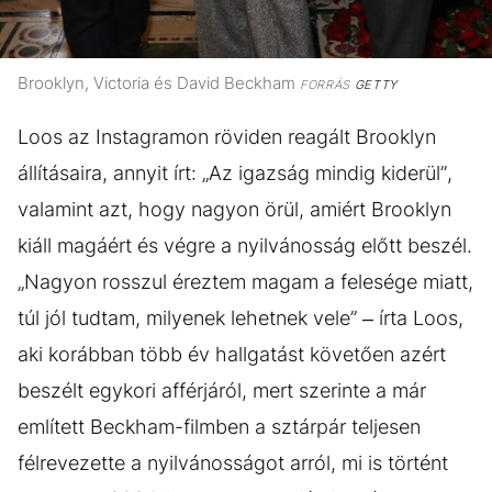
Brooklyn, Victoria és David Beckham
FORRÁS
GETTY
Loos az Instagramon röviden reagált Brooklyn
állításaira, annyit írt: „Az igazság mindig kiderül”,
valamint azt, hogy nagyon örül, amiért Brooklyn
kiáll magáért és végre a nyilvánosság előtt beszél.
„Nagyon rosszul éreztem magam a felesége miatt,
túl jól tudtam, milyenek lehetnek vele” – írta Loos,
aki korábban több év hallgatást követően azért
beszélt egykori afférjáról, mert szerinte a már
említett Beckham-filmben a sztárpár teljesen
félrevezette a nyilvánosságot arról, mi is történt