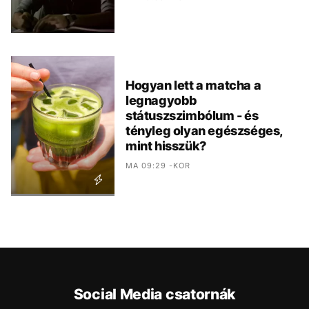
Hogyan lett a matcha a
legnagyobb
státuszszimbólum - és
tényleg olyan egészséges,
mint hisszük?
MA 09:29 -KOR
Social Media csatornák