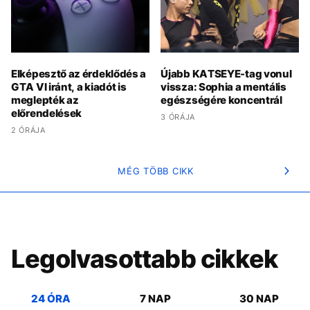
Elképesztő az érdeklődés a
Újabb KATSEYE-tag vonul
GTA VI iránt, a kiadót is
vissza: Sophia a mentális
meglepték az
egészségére koncentrál
előrendelések
3 ÓRÁJA
2 ÓRÁJA
MÉG TÖBB CIKK
Legolvasottabb cikkek
24 ÓRA
7 NAP
30 NAP