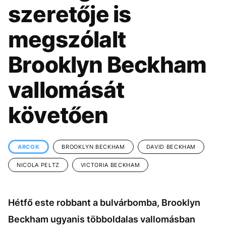
KÖZÉLET
UTAZÁS
szeretője is
ÉLETMÓD
DESIGN
megszólalt
BESZÉLGETÉSEK
ARCOK
Brooklyn Beckham
VIDEÓ
TÖRTÉNETEK
vallomását
GASZTRO
követően
ARCOK
BROOKLYN BECKHAM
DAVID BECKHAM
NICOLA PELTZ
VICTORIA BECKHAM
Hétfő este robbant a bulvárbomba, Brooklyn
Beckham ugyanis többoldalas vallomásban