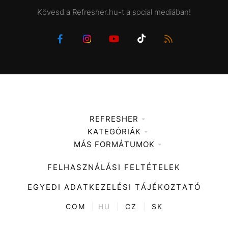
Kövesd a Refresher.hu-t a social mediában!
REFRESHER
KATEGÓRIÁK
Médiaajánlat
MÁS FORMÁTUMOK
Zene
Impresszum
Kiemelt tartalmak
Divat
FELHASZNÁLÁSI FELTÉTELEK
Videó
Kultúra
EGYEDI ADATKEZELÉSI TÁJÉKOZTATÓ
Kvíz
ENTR
COM
|
HU
|
CZ
|
SK
Film + sorozat