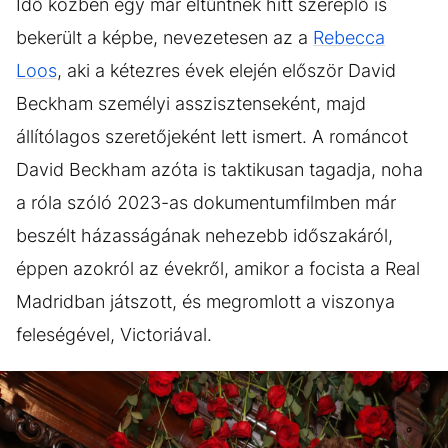
Idő közben egy már eltűntnek hitt szereplő is
bekerült a képbe, nevezetesen az a
Rebecca
Loos
, aki a kétezres évek elején először David
Beckham személyi asszisztenseként, majd
állítólagos szeretőjeként lett ismert. A románcot
David Beckham azóta is taktikusan tagadja, noha
a róla szóló 2023-as dokumentumfilmben már
beszélt házasságának nehezebb időszakáról,
éppen azokról az évekről, amikor a focista a Real
Madridban játszott, és megromlott a viszonya
feleségével, Victoriával.