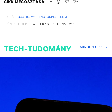
CIKK MEGOSZTÁSA:
FORRÁS
444.HU
,
WASHINGTONPOST.COM
ELŐNÉZETI KÉP:
TWITTER / @BULLETINATOMIC
TECH-TUDOMÁNY
MINDEN CIKK