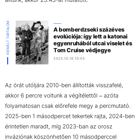
KIEMELT TARTALOM
A bomberdzseki százéves
evolúciója: így lett a katonai
egyenruhából utcai viselet és
Tom Cruise védjegye
2025.10.16 10:55
Az órát utóljára 2010-ben állították visszafelé,
akkor 6 percre voltunk a végítélettől – azóta
folyamatosan csak előrefele megy a percmutató.
2025-ben 1 másodpercet tekertek rajta, 2024-ben
érintetlen maradt, míg 2023-ban az orosz
inváziónak köszönhetően 10 másodperccel