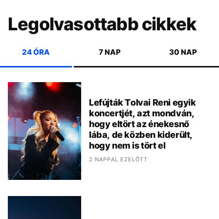
Legolvasottabb cikkek
24 ÓRA
7 NAP
30 NAP
Lefújták Tolvai Reni egyik
koncertjét, azt mondván,
hogy eltört az énekesnő
lába, de közben kiderült,
hogy nem is tört el
2 NAPPAL EZELŐTT