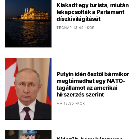
Kiakadt egy turista, miután
lekapcsolták a Parlament
díszkivilágítását
TEGNAP 13:49 -KOR
Putyin idén ősztől bármikor
megtámadhat egy NATO-
tagállamot az amerikai
hírszerzés szerint
MA 13:35 -KOR