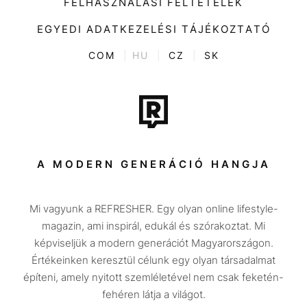
FELHASZNÁLÁSI FELTÉTELEK
Videó
Kultúra
EGYEDI ADATKEZELÉSI TÁJÉKOZTATÓ
Kvíz
ENTR
COM
|
HU
|
CZ
|
SK
Film + sorozat
Tech-Tudomány
Sport
Társadalom
A MODERN GENERÁCIÓ HANGJA
Közélet
Mi vagyunk a REFRESHER. Egy olyan online lifestyle-
Utazás
magazin, ami inspirál, edukál és szórakoztat. Mi
Életmód
képviseljük a modern generációt Magyarországon.
Értékeinken keresztül célunk egy olyan társadalmat
Design
építeni, amely nyitott szemléletével nem csak feketén-
Beszélgetések
fehéren látja a világot.