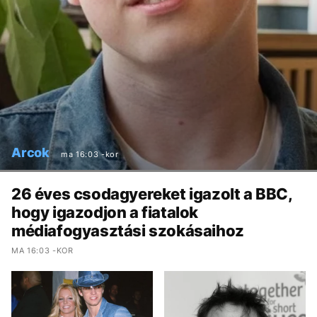
Arcok
ma 16:03 -kor
26 éves csodagyereket igazolt a BBC,
hogy igazodjon a fiatalok
médiafogyasztási szokásaihoz
MA 16:03 -KOR