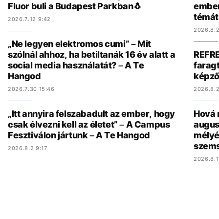
Fluor buli a Budapest Parkban🐧
ember
témát
2026.7.12 9:42
2026.8.2
„Ne legyen elektromos cumi” – Mit
szólnál ahhoz, ha betiltanák 16 év alatt a
REFRE
social media használatát? – A Te
faragt
Hangod
képző
2026.7.30 15:46
2026.8.2
„Itt annyira felszabadult az ember, hogy
Hová 
csak élvezni kell az életet” – A Campus
augus
Fesztiválon jártunk – A Te Hangod
mélyé
szem
2026.8.2 9:17
2026.8.1