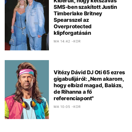
Kiderült, hogy kétszavas
SMS-ben szakított Justin
Timberlake Britney
Spearsszel az
Overprotected
klipforgatásán
MA 14:42 -KOR
Vitézy Dávid DJ Oti 65 ezres
gigabulijáról: „Nem akarom,
hogy elbízd magad, Balázs,
de Rihanna a fő
referenciapont"
MA 10:05 -KOR