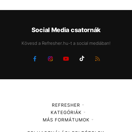
Social Media csatornák
Kövesd a Refresher.hu-t a social mediában!
REFRESHER
KATEGÓRIÁK
Médiaajánlat
MÁS FORMÁTUMOK
Zene
Impresszum
Kiemelt tartalmak
Divat