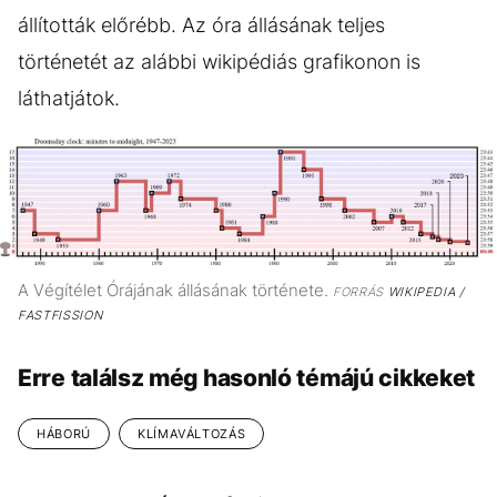
állították előrébb. Az óra állásának teljes
történetét az alábbi wikipédiás grafikonon is
láthatjátok.
A Végítélet Órájának állásának története.
FORRÁS
WIKIPEDIA /
FASTFISSION
Erre találsz még hasonló témájú cikkeket
HÁBORÚ
KLÍMAVÁLTOZÁS