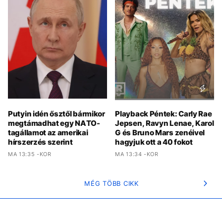
Putyin idén ősztől bármikor
Playback Péntek: Carly Rae
megtámadhat egy NATO-
Jepsen, Ravyn Lenae, Karol
tagállamot az amerikai
G és Bruno Mars zenéivel
hírszerzés szerint
hagyjuk ott a 40 fokot
MA 13:35 -KOR
MA 13:34 -KOR
MÉG TÖBB CIKK