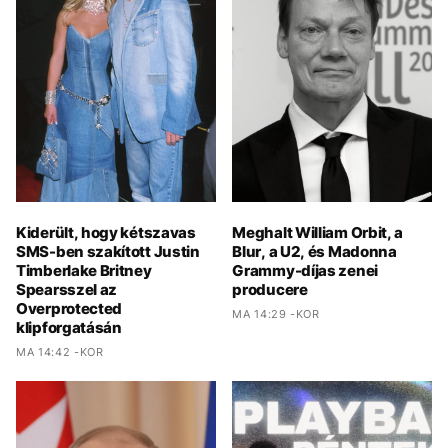
Kiderült, hogy kétszavas
Meghalt William Orbit, a
SMS-ben szakított Justin
Blur, a U2, és Madonna
Timberlake Britney
Grammy-díjas zenei
Spearsszel az
producere
Overprotected
MA 14:29 -KOR
klipforgatásán
MA 14:42 -KOR