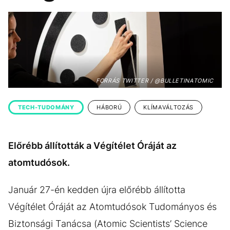
KÖZÉLET
UTAZÁS
ÉLETMÓD
DESIGN
BESZÉLGETÉSEK
ARCOK
VIDEÓ
TÖRTÉNETEK
FORRÁS TWITTER / @BULLETINATOMIC
GASZTRO
TECH-TUDOMÁNY
HÁBORÚ
KLÍMAVÁLTOZÁS
Előrébb állították a Végítélet Óráját az
atomtudósok.
Január 27-én kedden újra előrébb állította
Végítélet Óráját az Atomtudósok Tudományos és
Biztonsági Tanácsa (Atomic Scientists’ Science