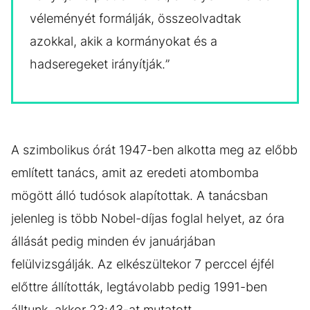
véleményét formálják, összeolvadtak
azokkal, akik a kormányokat és a
hadseregeket irányítják.”
A szimbolikus órát 1947-ben alkotta meg az előbb
említett tanács, amit az eredeti atombomba
mögött álló tudósok alapítottak. A tanácsban
jelenleg is több Nobel-díjas foglal helyet, az óra
állását pedig minden év januárjában
felülvizsgálják. Az elkészültekor 7 perccel éjfél
előttre állították, legtávolabb pedig 1991-ben
álltunk, akkor 23:43-at mutatott.