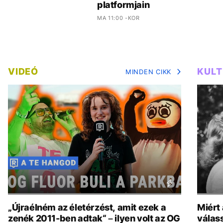
platformjain
MA 11:00 -KOR
VIDEÓ
KUL
MINDEN CIKK
„Újraélném az életérzést, amit ezek a
Miért
zenék 2011-ben adtak“ – ilyen volt az OG
válas