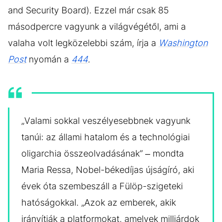
and Security Board). Ezzel már csak 85
másodpercre vagyunk a világvégétől, ami a
valaha volt legközelebbi szám, írja a
Washington
Post
nyomán a
444
.
„Valami sokkal veszélyesebbnek vagyunk
tanúi: az állami hatalom és a technológiai
oligarchia összeolvadásának” – mondta
Maria Ressa, Nobel-békedíjas újságíró, aki
évek óta szembeszáll a Fülöp-szigeteki
hatóságokkal. „Azok az emberek, akik
irányítják a platformokat, amelyek milliárdok