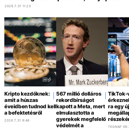
2026.7.31 11:23
Kripto kezdőknek:
567 millió dolláros
TikTok-
amit a húszas
rekordbírságot
érkezne
éveidben tudnod kell
kapott a Meta, mert
ra egy ú
a befektetésről
elmulasztotta a
megálla
gyerekek megfelelő
részeké
2026.7.31 9:48
védelmét a
TEGNAP 09: