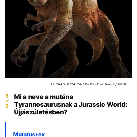
FORRÁS
JURASSIC WORLD: REBIRTH/ IMDB
6
Mi a neve a mutáns
Tyrannosaurusnak a Jurassic World:
9
Újjászületésben?
Mutatus rex