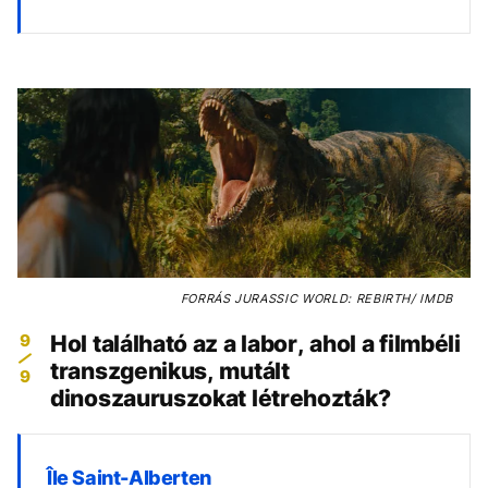
FORRÁS
JURASSIC WORLD: REBIRTH/ IMDB
9
Hol található az a labor, ahol a filmbéli
transzgenikus, mutált
9
dinoszauruszokat létrehozták?
Île Saint-Alberten