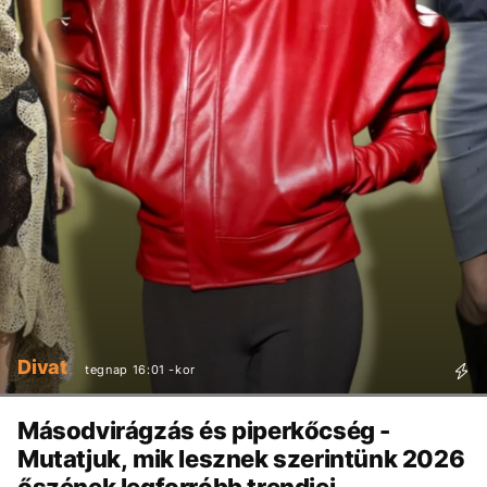
Divat
tegnap 16:01 -kor
Másodvirágzás és piperkőcség -
Mutatjuk, mik lesznek szerintünk 2026