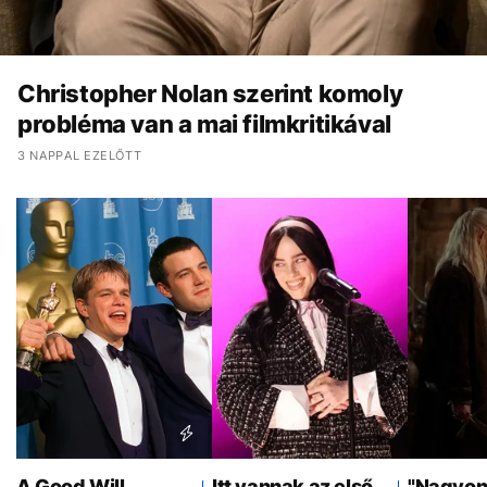
Christopher Nolan szerint komoly
probléma van a mai filmkritikával
3 NAPPAL EZELŐTT
A Good Will
Itt vannak az első
"Nagyon 