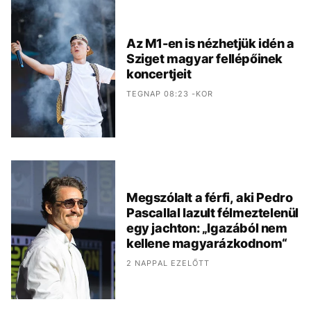
Az M1-en is nézhetjük idén a
Sziget magyar fellépőinek
koncertjeit
TEGNAP 08:23 -KOR
Megszólalt a férfi, aki Pedro
Pascallal lazult félmeztelenül
egy jachton: „Igazából nem
kellene magyarázkodnom“
2 NAPPAL EZELŐTT