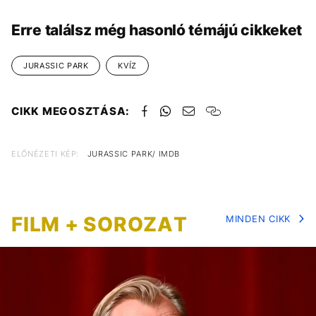
Erre találsz még hasonló témájú cikkeket
JURASSIC PARK
KVÍZ
CIKK MEGOSZTÁSA:
ELŐNÉZETI KÉP:
JURASSIC PARK/ IMDB
FILM + SOROZAT
MINDEN CIKK