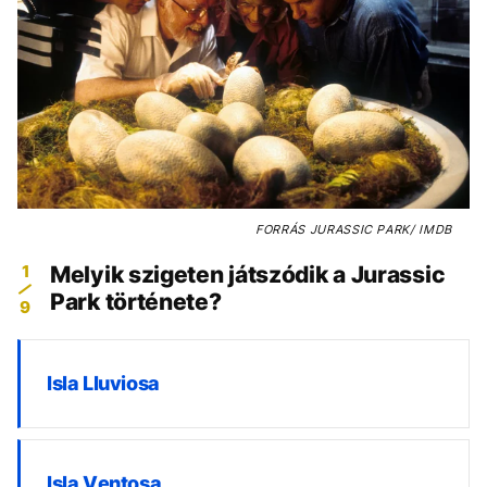
FORRÁS
JURASSIC PARK/ IMDB
1
Melyik szigeten játszódik a Jurassic
Park története?
9
Isla Lluviosa
Isla Ventosa