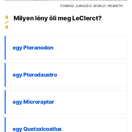
FORRÁS
JURASSIC WORLD: REBIRTH
8
Milyen lény öli meg LeClerct?
9
egy Pteranodon
egy Pterodaustro
egy Microraptor
egy Quetzalcoatlus