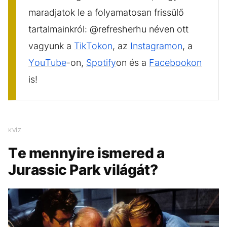
maradjatok le a folyamatosan frissülő
tartalmainkról: @refresherhu néven ott
vagyunk a
TikTokon
, az
Instagramon
, a
YouTube
-on,
Spotify
on és a
Facebookon
is!
KVÍZ
Te mennyire ismered a
Jurassic Park világát?