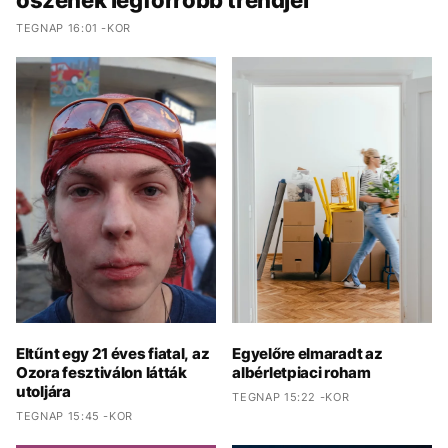
őszének legforróbb trendjei
TEGNAP 16:01 -KOR
Eltűnt egy 21 éves fiatal, az
Egyelőre elmaradt az
Ozora fesztiválon látták
albérletpiaci roham
utoljára
TEGNAP 15:22 -KOR
TEGNAP 15:45 -KOR