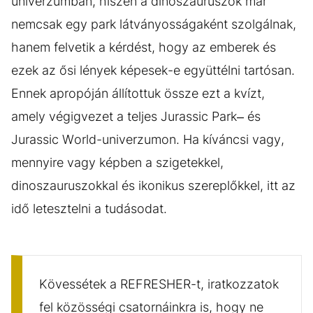
univerzumban, hiszen a dinoszauruszok már
nemcsak egy park látványosságaként szolgálnak,
hanem felvetik a kérdést, hogy az emberek és
ezek az ősi lények képesek-e együttélni tartósan.
Ennek apropóján állítottuk össze ezt a kvízt,
amely végigvezet a teljes Jurassic Park– és
Jurassic World-univerzumon. Ha kíváncsi vagy,
mennyire vagy képben a szigetekkel,
dinoszauruszokkal és ikonikus szereplőkkel, itt az
idő letesztelni a tudásodat.
Kövessétek a REFRESHER-t, iratkozzatok
fel közösségi csatornáinkra is, hogy ne