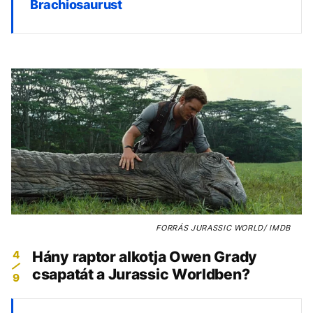
Brachiosaurust
FORRÁS
JURASSIC WORLD/ IMDB
4
Hány raptor alkotja Owen Grady
csapatát a Jurassic Worldben?
9