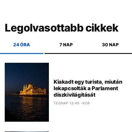
Legolvasottabb cikkek
24 ÓRA
7 NAP
30 NAP
Kiakadt egy turista, miután
lekapcsolták a Parlament
díszkivilágítását
TEGNAP 13:49 -KOR