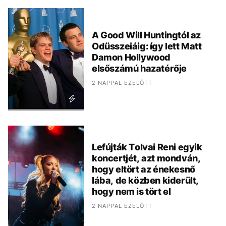
A Good Will Huntingtól az
Odüsszeiáig: így lett Matt
Damon Hollywood
elsőszámú hazatérője
2 NAPPAL EZELŐTT
Lefújták Tolvai Reni egyik
koncertjét, azt mondván,
hogy eltört az énekesnő
lába, de közben kiderült,
hogy nem is tört el
2 NAPPAL EZELŐTT