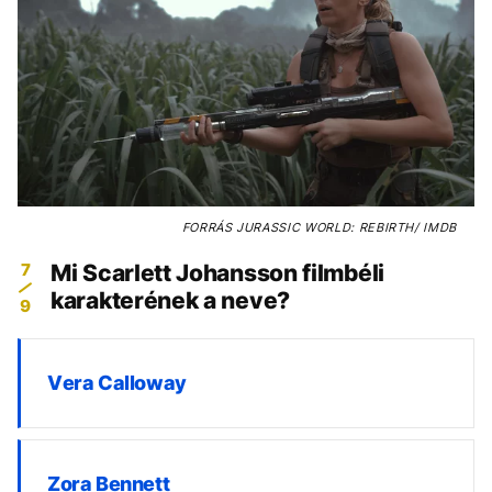
FORRÁS
JURASSIC WORLD: REBIRTH/ IMDB
7
Mi Scarlett Johansson filmbéli
karakterének a neve?
9
Vera Calloway
Zora Bennett