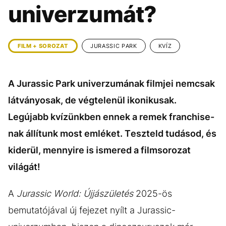
KÖZÉLET
UTAZÁS
univerzumát?
ÉLETMÓD
DESIGN
BESZÉLGETÉSEK
ARCOK
FILM + SOROZAT
JURASSIC PARK
KVÍZ
VIDEÓ
TÖRTÉNETEK
A Jurassic Park univerzumának filmjei nemcsak
GASZTRO
látványosak, de végtelenül ikonikusak.
Legújabb kvízünkben ennek a remek franchise-
nak állítunk most emléket. Teszteld tudásod, és
kiderül, mennyire is ismered a filmsorozat
világát!
A
Jurassic World: Újjászületés
2025-ös
bemutatójával új fejezet nyílt a Jurassic-