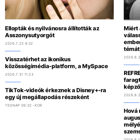
Ellopták és nyilvánosra állították az
Miért
Asszonysutyorgót
válas
ember
2026.7.23 9:32
témát
2026.8.2
Visszatérhet az ikonikus
közösségimédia-platform, a MySpace
REFRE
2026.7.31 11:23
faragt
képző
TikTok-videók érkeznek a Disney+-ra
2026.8.2
egy új megállapodás részeként
TEGNAP 09:32 -KOR
Hová 
augus
mélyé
szem
2026.8.1