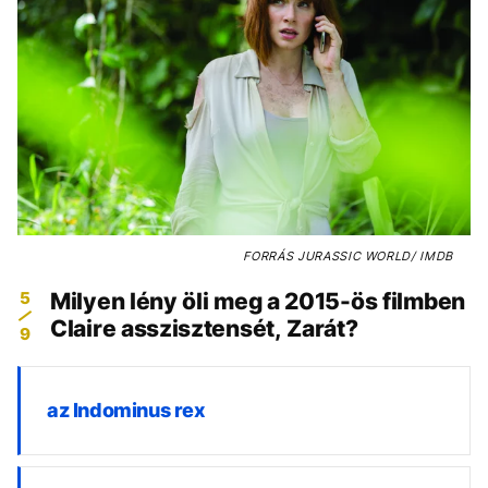
FORRÁS
JURASSIC WORLD/ IMDB
5
Milyen lény öli meg a 2015-ös filmben
Claire asszisztensét, Zarát?
9
az Indominus rex