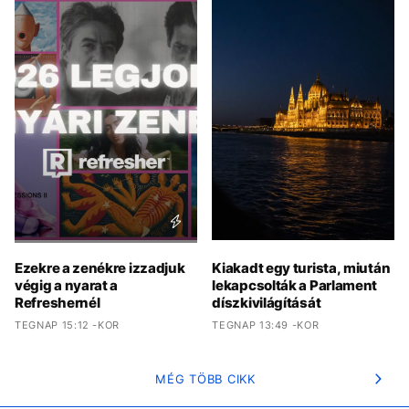
Ezekre a zenékre izzadjuk
Kiakadt egy turista, miután
végig a nyarat a
lekapcsolták a Parlament
Refreshernél
díszkivilágítását
TEGNAP 15:12 -KOR
TEGNAP 13:49 -KOR
MÉG TÖBB CIKK