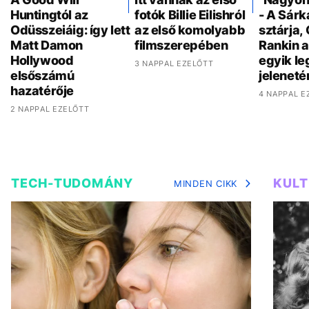
Huntingtól az
fotók Billie Eilishról
- A Sár
Odüsszeiáig: így lett
az első komolyabb
sztárja,
Matt Damon
filmszerepében
Rankin a
Hollywood
egyik l
3 NAPPAL EZELŐTT
elsőszámú
jeleneté
hazatérője
4 NAPPAL E
2 NAPPAL EZELŐTT
TECH-TUDOMÁNY
KUL
MINDEN CIKK