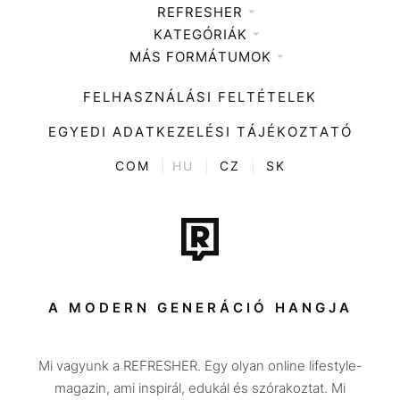
REFRESHER
KATEGÓRIÁK
Médiaajánlat
MÁS FORMÁTUMOK
Zene
Impresszum
Kiemelt tartalmak
Divat
FELHASZNÁLÁSI FELTÉTELEK
Videó
Kultúra
EGYEDI ADATKEZELÉSI TÁJÉKOZTATÓ
Kvíz
ENTR
COM
|
HU
|
CZ
|
SK
Film + sorozat
Tech-Tudomány
Sport
Társadalom
A MODERN GENERÁCIÓ HANGJA
Közélet
Mi vagyunk a REFRESHER. Egy olyan online lifestyle-
Utazás
magazin, ami inspirál, edukál és szórakoztat. Mi