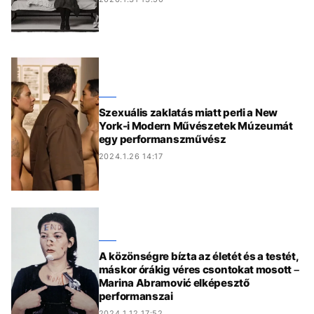
Szexuális zaklatás miatt perli a New
York-i Modern Művészetek Múzeumát
egy performanszművész
2024.1.26 14:17
A közönségre bízta az életét és a testét,
máskor órákig véres csontokat mosott –
Marina Abramović elképesztő
performanszai
2024.1.12 17:52