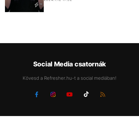
Social Media csatornák
Kövesd a Refresher.hu-t a social mediában!