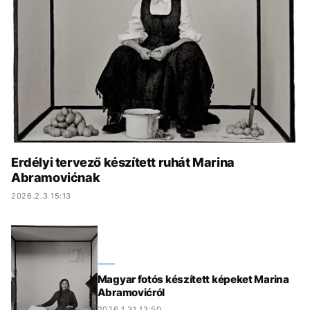
KÖZÉLET
UTAZÁS
ÉLETMÓD
DESIGN
BESZÉLGETÉSEK
ARCOK
VIDEÓ
TÖRTÉNETEK
GASZTRO
Erdélyi tervező készített ruhát Marina
Abramovićnak
2026.2.3 15:13
Magyar fotós készített képeket Marina
Abramovićról
2026.1.31 13:50