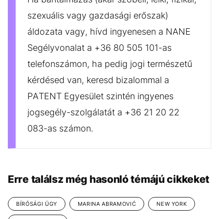
szexuális vagy gazdasági erőszak)
áldozata vagy, hívd ingyenesen a NANE
Segélyvonalat a +36 80 505 101-as
telefonszámon, ha pedig jogi természetű
kérdésed van, keresd bizalommal a
PATENT Egyesület szintén ingyenes
jogsegély-szolgálatát a +36 21 20 22
083-as számon.
Erre találsz még hasonló témájú cikkeket
BÍRÓSÁGI ÜGY
MARINA ABRAMOVIĆ
NEW YORK