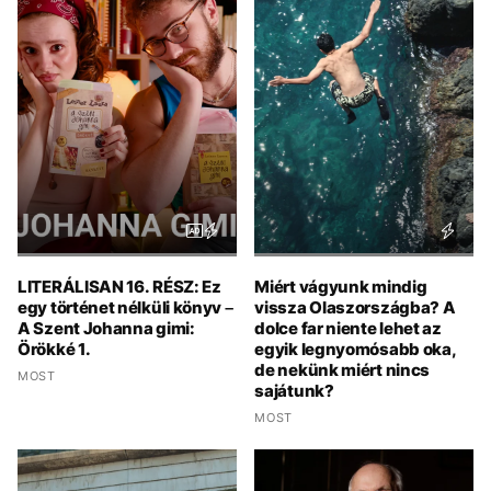
LITERÁLISAN 16. RÉSZ: Ez
Miért vágyunk mindig
egy történet nélküli könyv –
vissza Olaszországba? A
A Szent Johanna gimi:
dolce far niente lehet az
Örökké 1.
egyik legnyomósabb oka,
de nekünk miért nincs
MOST
sajátunk?
MOST