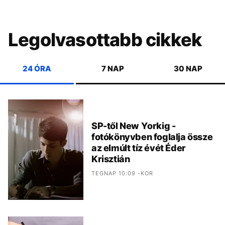
Legolvasottabb cikkek
24 ÓRA
7 NAP
30 NAP
SP-től New Yorkig -
fotókönyvben foglalja össze
az elmúlt tíz évét Éder
Krisztián
TEGNAP 10:09 -KOR