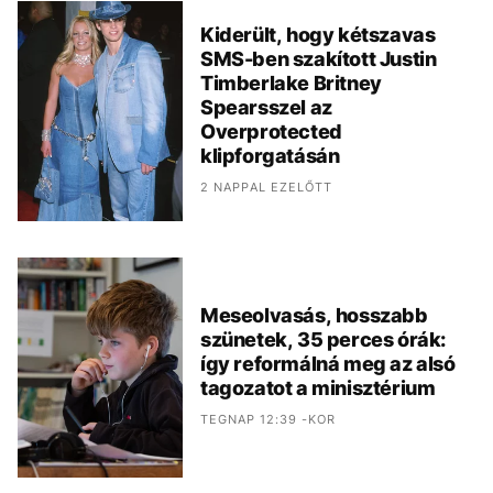
Kiderült, hogy kétszavas
SMS-ben szakított Justin
Timberlake Britney
Spearsszel az
Overprotected
klipforgatásán
2 NAPPAL EZELŐTT
Meseolvasás, hosszabb
szünetek, 35 perces órák:
így reformálná meg az alsó
tagozatot a minisztérium
TEGNAP 12:39 -KOR