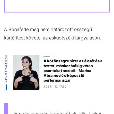
A Bonafede meg nem határozott összegű
kártérítést követel az esküdtszéki tárgyaláson.
KIEMELT TARTALOM
A közönségre bízta az életét és a
testét, máskor órákig véres
csontokat mosott – Marina
Abramović elképesztő
performanszai
2024.1.12 17:52
Ha bántalmazás (akár szóbeli, lelki, fizikai,