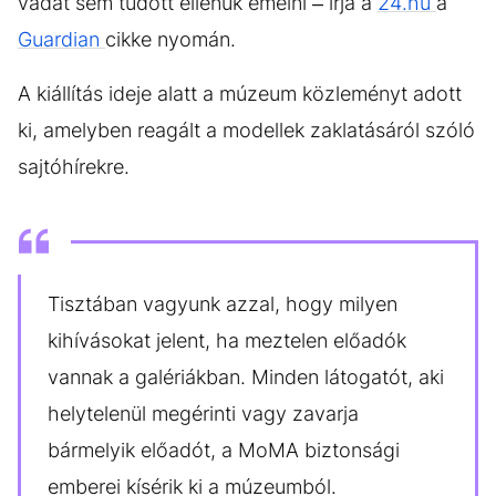
vádat sem tudott ellenük emelni – írja a
24.hu
a
Guardian
cikke nyomán.
A kiállítás ideje alatt a múzeum közleményt adott
ki, amelyben reagált a modellek zaklatásáról szóló
sajtóhírekre.
Tisztában vagyunk azzal, hogy milyen
kihívásokat jelent, ha meztelen előadók
vannak a galériákban. Minden látogatót, aki
helytelenül megérinti vagy zavarja
bármelyik előadót, a MoMA biztonsági
emberei kísérik ki a múzeumból.