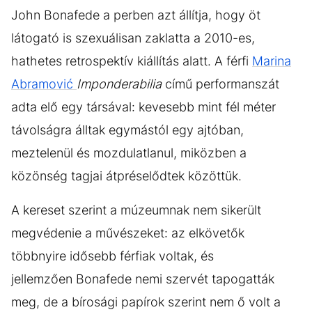
John Bonafede a perben azt állítja, hogy öt
látogató is szexuálisan zaklatta a 2010-es,
hathetes retrospektív kiállítás alatt. A férfi
Marina
Abramović
Imponderabilia
című performanszát
adta elő egy társával: kevesebb mint fél méter
távolságra álltak egymástól egy ajtóban,
meztelenül és mozdulatlanul, miközben a
közönség tagjai átpréselődtek közöttük.
A kereset szerint a múzeumnak nem sikerült
megvédenie a művészeket: az elkövetők
többnyire idősebb férfiak voltak, és
jellemzően Bonafede nemi szervét tapogatták
meg, de a bírosági papírok szerint nem ő volt a