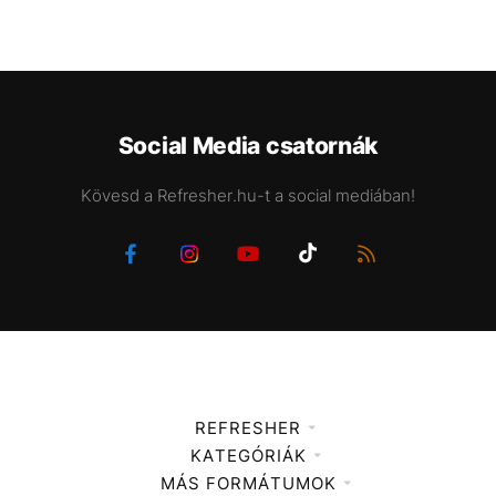
Social Media csatornák
Kövesd a Refresher.hu-t a social mediában!
REFRESHER
KATEGÓRIÁK
Médiaajánlat
MÁS FORMÁTUMOK
Zene