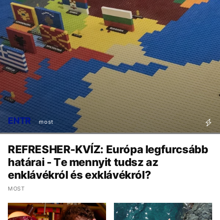
ENTR
most
REFRESHER-KVÍZ: Európa legfurcsább
határai - Te mennyit tudsz az
enklávékról és exklávékról?
MOST