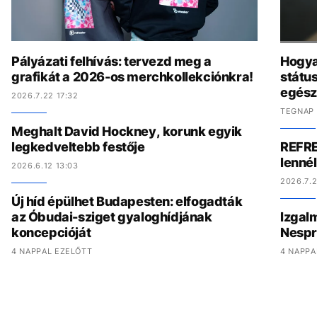
Pályázati felhívás: tervezd meg a
Hogya
grafikát a 2026-os merchkollekciónkra!
státu
egész
2026.7.22 17:32
TEGNAP 
Meghalt David Hockney, korunk egyik
legkedveltebb festője
REFRE
lenné
2026.6.12 13:03
2026.7.2
Új híd épülhet Budapesten: elfogadták
az Óbudai-sziget gyaloghídjának
Izgal
koncepcióját
Nespr
4 NAPPAL EZELŐTT
4 NAPPA