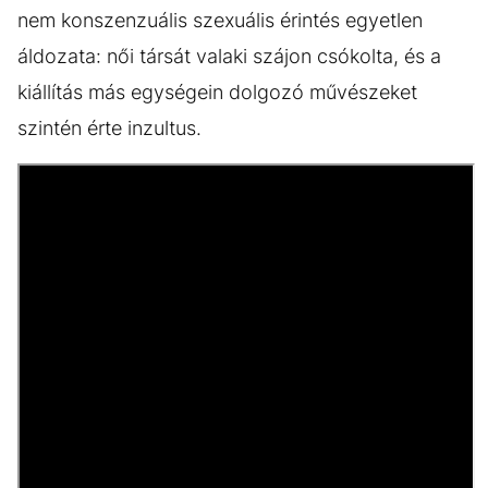
nem konszenzuális szexuális érintés egyetlen
áldozata: női társát valaki szájon csókolta, és a
kiállítás más egységein dolgozó művészeket
szintén érte inzultus.