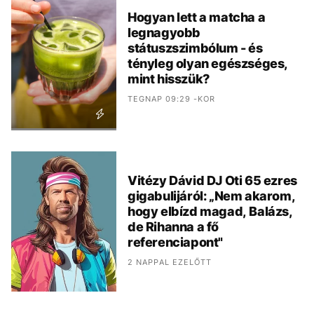
Hogyan lett a matcha a
legnagyobb
státuszszimbólum - és
tényleg olyan egészséges,
mint hisszük?
TEGNAP 09:29 -KOR
Vitézy Dávid DJ Oti 65 ezres
gigabulijáról: „Nem akarom,
hogy elbízd magad, Balázs,
de Rihanna a fő
referenciapont"
2 NAPPAL EZELŐTT