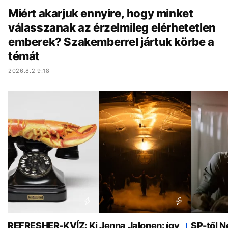
Miért akarjuk ennyire, hogy minket
válasszanak az érzelmileg elérhetetlen
emberek? Szakemberrel jártuk körbe a
témát
2026.8.2 9:18
REFRESHER-KVÍZ: Ki
Jenna Jalonen: így
SP-től N