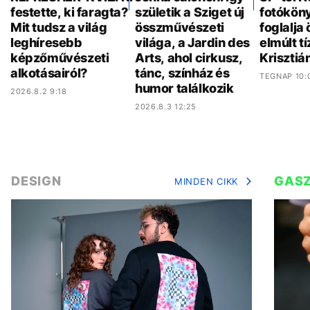
festette, ki faragta?
születik a Sziget új
fotókön
Mit tudsz a világ
összművészeti
foglalja
leghíresebb
világa, a Jardin des
elmúlt t
képzőművészeti
Arts, ahol cirkusz,
Krisztiá
alkotásairól?
tánc, színház és
TEGNAP 10:
humor találkozik
2026.8.2 9:18
2026.8.3 12:25
DESIGN
GAS
MINDEN CIKK