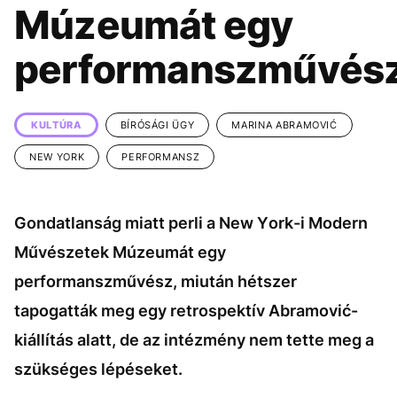
KÖZÉLET
UTAZÁS
Múzeumát egy
ÉLETMÓD
DESIGN
performanszművés
BESZÉLGETÉSEK
ARCOK
VIDEÓ
TÖRTÉNETEK
KULTÚRA
BÍRÓSÁGI ÜGY
MARINA ABRAMOVIĆ
GASZTRO
NEW YORK
PERFORMANSZ
Gondatlanság miatt perli a New York-i Modern
Művészetek Múzeumát egy
performanszművész, miután hétszer
tapogatták meg egy retrospektív Abramović-
kiállítás alatt, de az intézmény nem tette meg a
szükséges lépéseket.