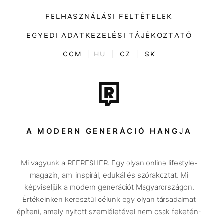
Impresszum
Kiemelt tartalmak
Divat
FELHASZNÁLÁSI FELTÉTELEK
Videó
Kultúra
EGYEDI ADATKEZELÉSI TÁJÉKOZTATÓ
Kvíz
ENTR
COM
|
HU
|
CZ
|
SK
Film + sorozat
Tech-Tudomány
Sport
Társadalom
A MODERN GENERÁCIÓ HANGJA
Közélet
Mi vagyunk a REFRESHER. Egy olyan online lifestyle-
Utazás
magazin, ami inspirál, edukál és szórakoztat. Mi
Életmód
képviseljük a modern generációt Magyarországon.
Értékeinken keresztül célunk egy olyan társadalmat
Design
építeni, amely nyitott szemléletével nem csak feketén-