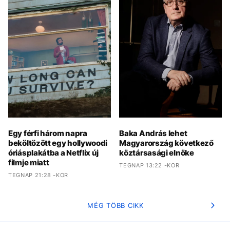
Egy férfi három napra
Baka András lehet
beköltözött egy hollywoodi
Magyarország következő
óriásplakátba a Netflix új
köztársasági elnöke
filmje miatt
TEGNAP 13:22 -KOR
TEGNAP 21:28 -KOR
MÉG TÖBB CIKK