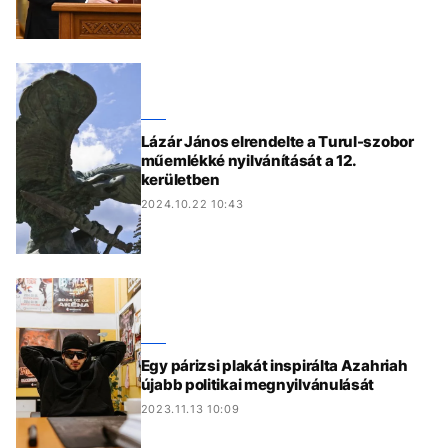
Lázár János elrendelte a Turul-szobor
műemlékké nyilvánítását a 12.
kerületben
2024.10.22 10:43
Egy párizsi plakát inspirálta Azahriah
újabb politikai megnyilvánulását
2023.11.13 10:09