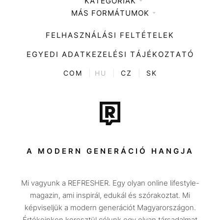
KATEGÓRIÁK
Médiaajánlat
MÁS FORMÁTUMOK
Zene
Impresszum
Kiemelt tartalmak
Divat
FELHASZNÁLÁSI FELTÉTELEK
Videó
Kultúra
EGYEDI ADATKEZELÉSI TÁJÉKOZTATÓ
Kvíz
ENTR
COM
|
HU
|
CZ
|
SK
Film + sorozat
Tech-Tudomány
Sport
Társadalom
A MODERN GENERÁCIÓ HANGJA
Közélet
Mi vagyunk a REFRESHER. Egy olyan online lifestyle-
Utazás
magazin, ami inspirál, edukál és szórakoztat. Mi
Életmód
képviseljük a modern generációt Magyarországon.
Értékeinken keresztül célunk egy olyan társadalmat