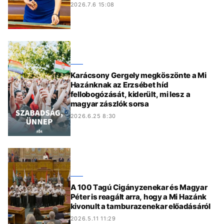
2026.7.6 15:08
Karácsony Gergely megköszönte a Mi
Hazánknak az Erzsébet híd
fellobogózását, kiderült, mi lesz a
magyar zászlók sorsa
2026.6.25 8:30
A 100 Tagú Cigányzenekar és Magyar
Péter is reagált arra, hogy a Mi Hazánk
kivonult a tamburazenekar előadásáról
2026.5.11 11:29