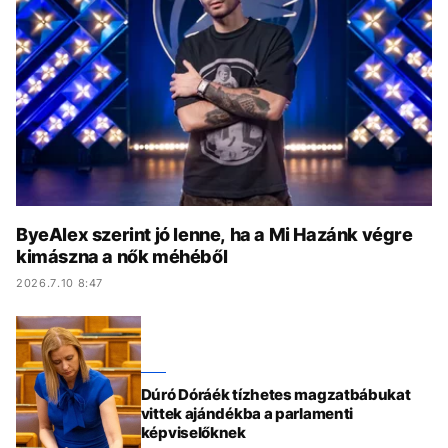
KÖZÉLET
UTAZÁS
ÉLETMÓD
DESIGN
BESZÉLGETÉSEK
ARCOK
VIDEÓ
TÖRTÉNETEK
GASZTRO
ByeAlex szerint jó lenne, ha a Mi Hazánk végre
kimászna a nők méhéből
2026.7.10 8:47
Dúró Dóráék tízhetes magzatbábukat
vittek ajándékba a parlamenti
képviselőknek