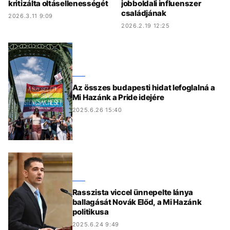
kritizálta oltásellenességét
jobboldali influenszer
családjának
2026.3.11 9:09
2026.2.19 12:25
Az összes budapesti hidat lefoglalná a
Mi Hazánk a Pride idejére
2025.6.26 15:40
Rasszista viccel ünnepelte lánya
ballagását Novák Előd, a Mi Hazánk
politikusa
2025.6.24 9:49