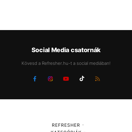
Social Media csatornák
Kövesd a Refresher.hu-t a social mediában!
REFRESHER