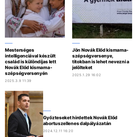
Mesterséges
Jön Novák Előd kismama-
intelligenciával készült
szépségversenye,
család is különdíjas lett
titokban is lehet nevezni a
Novák Előd kismama-
jelölteket
szépségversenyén
2025.1.29 16:02
2025.3.9 11:39
Győzteseket hirdettek Novák Előd
abortuszellenes dalpályázatán
2024.12.11 16:20