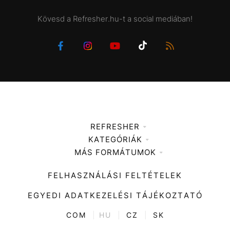
Kövesd a Refresher.hu-t a social mediában!
REFRESHER
KATEGÓRIÁK
Médiaajánlat
MÁS FORMÁTUMOK
Zene
Impresszum
Kiemelt tartalmak
Divat
FELHASZNÁLÁSI FELTÉTELEK
Videó
Kultúra
EGYEDI ADATKEZELÉSI TÁJÉKOZTATÓ
Kvíz
ENTR
COM
|
HU
|
CZ
|
SK