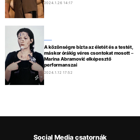
2024.1.26 14:17
A közönségre bízta az életét és a testét,
máskor órákig véres csontokat mosott –
Marina Abramović elképesztő
performanszai
2024.1.12 17:52
Social Media csatornák