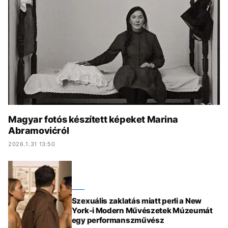
KÖZÉLET
UTAZÁS
ÉLETMÓD
DESIGN
BESZÉLGETÉSEK
ARCOK
VIDEÓ
TÖRTÉNETEK
GASZTRO
Magyar fotós készített képeket Marina
Abramovićról
2026.1.31 13:50
Szexuális zaklatás miatt perli a New
York-i Modern Művészetek Múzeumát
egy performanszművész