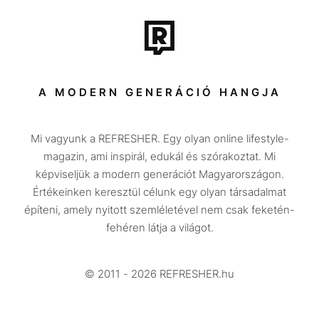
Film + sorozat
Tech-Tudomány
Sport
Társadalom
A MODERN GENERÁCIÓ HANGJA
Közélet
Mi vagyunk a REFRESHER. Egy olyan online lifestyle-
Utazás
magazin, ami inspirál, edukál és szórakoztat. Mi
Életmód
képviseljük a modern generációt Magyarországon.
Értékeinken keresztül célunk egy olyan társadalmat
Design
építeni, amely nyitott szemléletével nem csak feketén-
Beszélgetések
fehéren látja a világot.
Arcok
© 2011 - 2026 REFRESHER.hu
Videó
Történetek