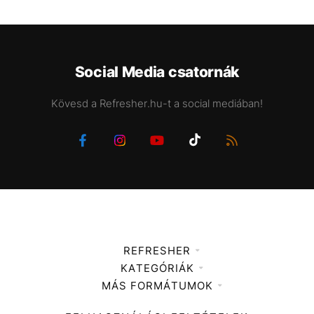
Social Media csatornák
Kövesd a Refresher.hu-t a social mediában!
REFRESHER
KATEGÓRIÁK
Médiaajánlat
MÁS FORMÁTUMOK
Zene
Impresszum
Kiemelt tartalmak
Divat