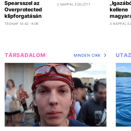
Spearsszel az
„Igazáb
2 NAPPAL EZELŐTT
Overprotected
kellene
klipforgatásán
magyar
TEGNAP 14:42 -KOR
3 NAPPAL E
TÁRSADALOM
UTA
MINDEN CIKK