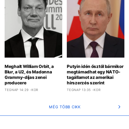
Meghalt William Orbit, a
Putyin idén ősztől bármikor
Blur, a U2, és Madonna
megtámadhat egy NATO-
Grammy-díjas zenei
tagállamot az amerikai
producere
hírszerzés szerint
TEGNAP 14:29 -KOR
TEGNAP 13:35 -KOR
MÉG TÖBB CIKK