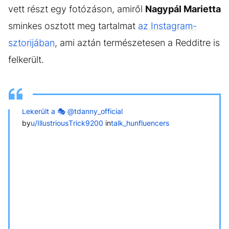
vett részt egy fotózáson, amiről
Nagypál Marietta
sminkes osztott meg tartalmat
az Instagram-
sztorijában
, ami aztán természetesen a Redditre is
felkerült.
Lekerült a 🎭 @tdanny_official
by
u/IllustriousTrick9200
in
talk_hunfluencers