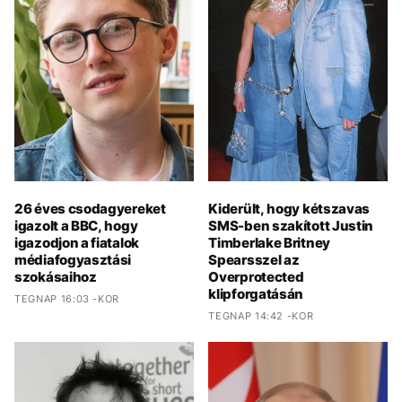
26 éves csodagyereket
Kiderült, hogy kétszavas
igazolt a BBC, hogy
SMS-ben szakított Justin
igazodjon a fiatalok
Timberlake Britney
médiafogyasztási
Spearsszel az
szokásaihoz
Overprotected
klipforgatásán
TEGNAP 16:03 -KOR
TEGNAP 14:42 -KOR