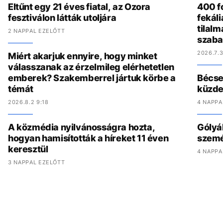
Eltűnt egy 21 éves fiatal, az Ozora
400 fo
fesztiválon látták utoljára
fekál
tilalm
2 NAPPAL EZELŐTT
szaba
2026.7.3
Miért akarjuk ennyire, hogy minket
válasszanak az érzelmileg elérhetetlen
emberek? Szakemberrel jártuk körbe a
Bécset
témát
küzde
2026.8.2 9:18
4 NAPPA
A közmédia nyilvánosságra hozta,
Gólyák
hogyan hamisították a híreket 11 éven
szemét
keresztül
4 NAPPA
3 NAPPAL EZELŐTT