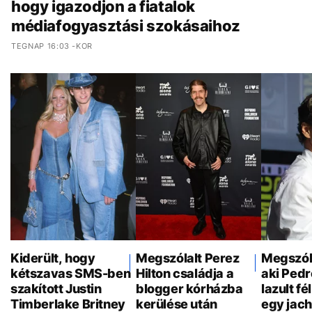
hogy igazodjon a fiatalok
médiafogyasztási szokásaihoz
TEGNAP 16:03 -KOR
Kiderült, hogy
Megszólalt Perez
Megszóla
kétszavas SMS-ben
Hilton családja a
aki Pedr
szakított Justin
blogger kórházba
lazult f
Timberlake Britney
kerülése után
egy jach