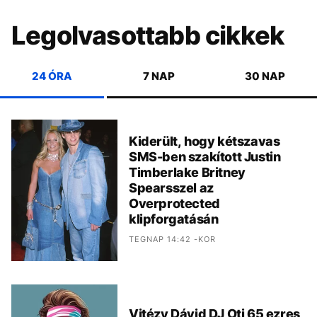
Legolvasottabb cikkek
24 ÓRA
7 NAP
30 NAP
Kiderült, hogy kétszavas
SMS-ben szakított Justin
Timberlake Britney
Spearsszel az
Overprotected
klipforgatásán
TEGNAP 14:42 -KOR
Vitézy Dávid DJ Oti 65 ezres