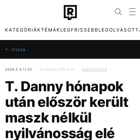
KATEGÓRIÁK
TÉMÁK
LEGFRISSEBB
LEGOLVASOTT
Vissza
2026.2.4 11:25
OLVASÁSI IDŐ 0:45
MAIER PÉTER
KATEGÓRIÁK
TÉMÁK
T. Danny hónapok
ZENE
KONCERT
DIVAT
TIKTOK
után először került
KULTÚRA
HŐSÉG
ENTR
SEBESTYÉN BALÁZS
maszk nélkül
FILM + SOROZAT
CELEB
TECH-TUDOMÁNY
MAJKA
nyilvánosság elé
SPORT
MTVA
TÁRSADALOM
DUNA