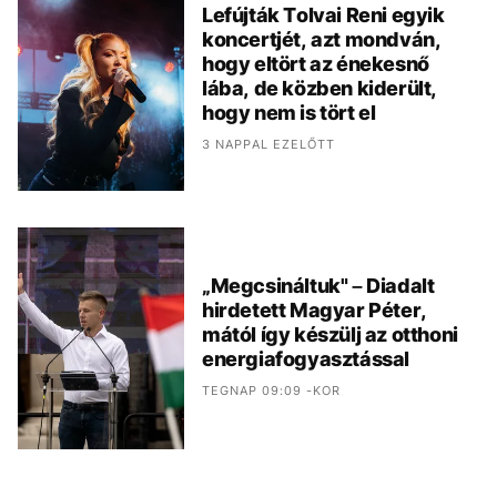
Lefújták Tolvai Reni egyik
koncertjét, azt mondván,
hogy eltört az énekesnő
lába, de közben kiderült,
hogy nem is tört el
3 NAPPAL EZELŐTT
„Megcsináltuk" – Diadalt
hirdetett Magyar Péter,
mától így készülj az otthoni
energiafogyasztással
TEGNAP 09:09 -KOR