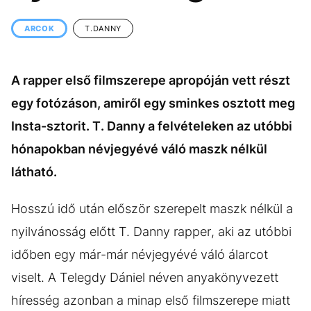
KÖZÉLET
UTAZÁS
ARCOK
T.DANNY
ÉLETMÓD
DESIGN
BESZÉLGETÉSEK
ARCOK
A rapper első filmszerepe apropóján vett részt
VIDEÓ
TÖRTÉNETEK
egy fotózáson, amiről egy sminkes osztott meg
GASZTRO
Insta-sztorit. T. Danny a felvételeken az utóbbi
hónapokban névjegyévé váló maszk nélkül
látható.
Hosszú idő után először szerepelt maszk nélkül a
nyilvánosság előtt T. Danny rapper, aki az utóbbi
időben egy már-már névjegyévé váló álarcot
viselt. A Telegdy Dániel néven anyakönyvezett
híresség azonban a minap első filmszerepe miatt