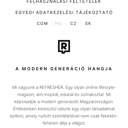
FELHASZNÁLÁSI FELTÉTELEK
Videó
Kultúra
EGYEDI ADATKEZELÉSI TÁJÉKOZTATÓ
Kvíz
ENTR
COM
|
HU
|
CZ
|
SK
Film + sorozat
Tech-Tudomány
Sport
Társadalom
A MODERN GENERÁCIÓ HANGJA
Közélet
Mi vagyunk a REFRESHER. Egy olyan online lifestyle-
Utazás
magazin, ami inspirál, edukál és szórakoztat. Mi
Életmód
képviseljük a modern generációt Magyarországon.
Értékeinken keresztül célunk egy olyan társadalmat
Design
építeni, amely nyitott szemléletével nem csak feketén-
Beszélgetések
fehéren látja a világot.