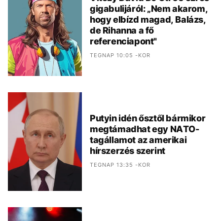
gigabulijáról: „Nem akarom,
hogy elbízd magad, Balázs,
de Rihanna a fő
referenciapont"
TEGNAP 10:05 -KOR
Putyin idén ősztől bármikor
megtámadhat egy NATO-
tagállamot az amerikai
hírszerzés szerint
TEGNAP 13:35 -KOR