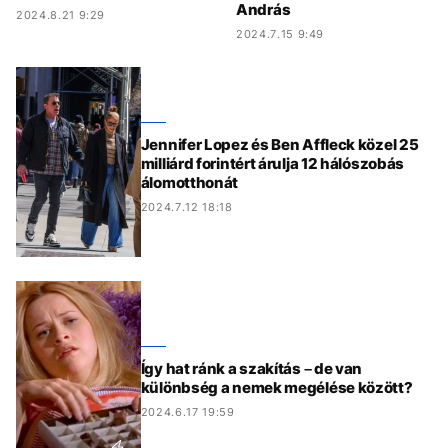
András
2024.8.21 9:29
2024.7.15 9:49
Jennifer Lopez és Ben Affleck közel 25
milliárd forintért árulja 12 hálószobás
álomotthonát
2024.7.12 18:18
Így hat ránk a szakítás – de van
különbség a nemek megélése között?
2024.6.17 19:59