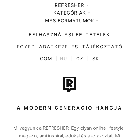
REFRESHER
KATEGÓRIÁK
Médiaajánlat
MÁS FORMÁTUMOK
Zene
Impresszum
Kiemelt tartalmak
Divat
FELHASZNÁLÁSI FELTÉTELEK
Videó
Kultúra
EGYEDI ADATKEZELÉSI TÁJÉKOZTATÓ
Kvíz
ENTR
COM
|
HU
|
CZ
|
SK
Film + sorozat
Tech-Tudomány
Sport
Társadalom
A MODERN GENERÁCIÓ HANGJA
Közélet
Mi vagyunk a REFRESHER. Egy olyan online lifestyle-
Utazás
magazin, ami inspirál, edukál és szórakoztat. Mi