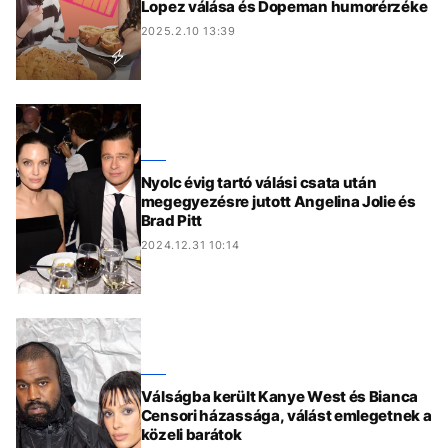
Lopez válása és Dopeman humorérzéke
2025.2.10 13:39
Nyolc évig tartó válási csata után
megegyezésre jutott Angelina Jolie és
Brad Pitt
2024.12.31 10:14
Válságba került Kanye West és Bianca
Censori házassága, válást emlegetnek a
közeli barátok