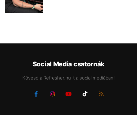
Social Media csatornák
Kövesd a Refresher.hu-t a social mediában!