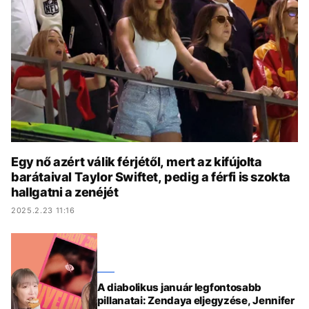
KÖZÉLET
UTAZÁS
ÉLETMÓD
DESIGN
BESZÉLGETÉSEK
ARCOK
VIDEÓ
TÖRTÉNETEK
GASZTRO
Egy nő azért válik férjétől, mert az kifújolta
barátaival Taylor Swiftet, pedig a férfi is szokta
hallgatni a zenéjét
2025.2.23 11:16
A diabolikus január legfontosabb
pillanatai: Zendaya eljegyzése, Jennifer