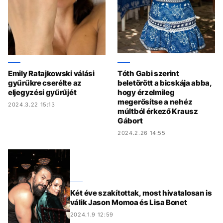
Emily Ratajkowski válási
Tóth Gabi szerint
gyűrűkre cserélte az
beletörött a bicskája abba,
eljegyzési gyűrűjét
hogy érzelmileg
megerősítse a nehéz
2024.3.22 15:13
múltból érkező Krausz
Gábort
2024.2.26 14:55
Két éve szakítottak, most hivatalosan is
válik Jason Momoa és Lisa Bonet
2024.1.9 12:59