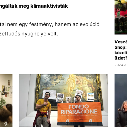
ongálták meg klímaaktivisták
úttal nem egy festmény, hanem az evolúció
zettudós nyughelye volt.
Veszé
Shop:
közelb
üzlet
2024.3.