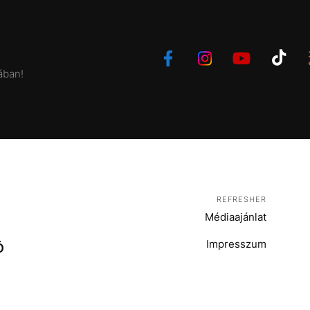
ában!
REFRESHER
Médiaajánlat
Impresszum
Ó