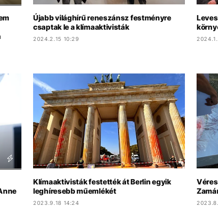
nem
Újabb világhírű reneszánsz festményre
Levess
csaptak le a klímaaktivisták
körny
a
2024.2.15 10:29
2024.1
Klímaaktivisták festették át Berlin egyik
Véres
 Anne
leghíresebb műemlékét
Zamár
2023.9.18 14:24
2023.8.