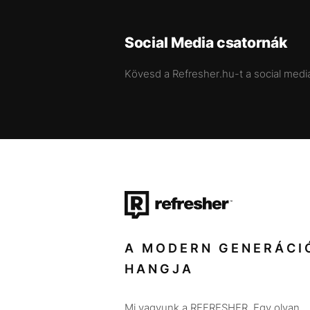
Social Media csatornák
Kövesd a Refresher.hu-t a social medi
A MODERN GENERÁCI
HANGJA
Mi vagyunk a REFRESHER. Egy olyan