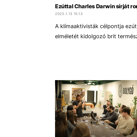
Ezúttal Charles Darwin sírját r
2025.1.13 15:13
A klímaaktivisták célpontja ez
elméletét kidolgozó brit termés