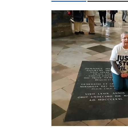
LIFESTYLE TÉMÁK
FIDESZ
MTVA
ARIANA GRANDE
CHRISTOPHER 
EGYÉB FORMÁTUMOK
REFRESHER
Kiemelt tartalmak
Videó
Kvíz
Médiaajánlat
Impresszum