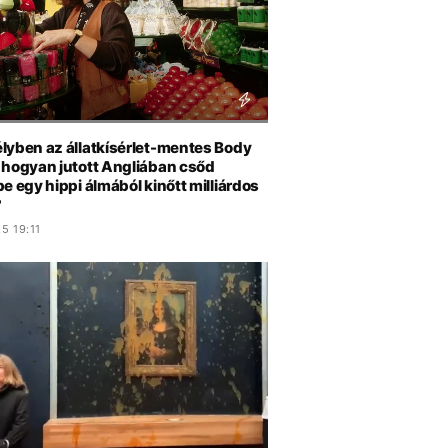
lyben az állatkísérlet-mentes Body
 hogyan jutott Angliában csőd
e egy hippi álmából kinőtt milliárdos
?
5 19:11