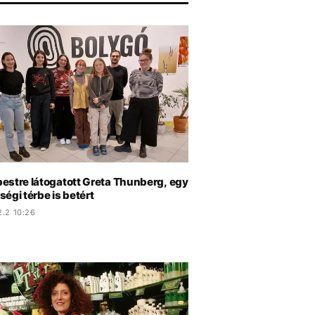
estre látogatott Greta Thunberg, egy
égi térbe is betért
2.2 10:26