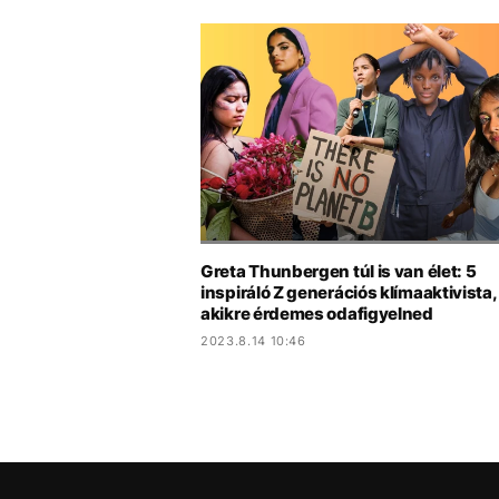
Greta Thunbergen túl is van élet: 5
inspiráló Z generációs klímaaktivista,
akikre érdemes odafigyelned
2023.8.14 10:46