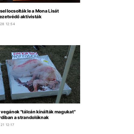
el locsolták le a Mona Lisát
ezetvédő aktivisták
.28 12:54
 vegánok "tálcán kínálták magukat"
diban a strandolóknak
21 12:17