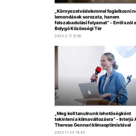
„Környezetvédelemmel foglalkozni 
lemondások sorozata, hanem
felszabadulási folyamat” – Erről szól 
Bolygó Közösségi Tér
2024.2.17 9:36
„Meg kell tanulnunk lehetőségként
tekinteni a klímaváltozásra“ – Interjú
Therese Gennari klímaoptimistával
2023.11.23 18:45