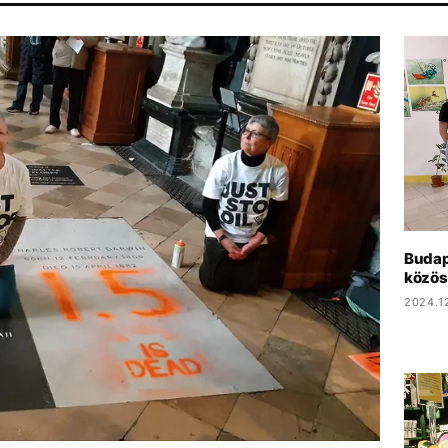
NOLAN
TIKTOK
SZIGET FESZTIVÁL
MADONNA
MAJKA
Budap
közöss
2024.1