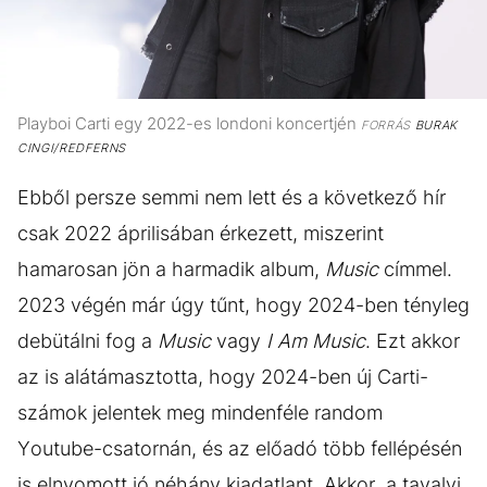
Playboi Carti egy 2022-es londoni koncertjén
FORRÁS
BURAK
CINGI/REDFERNS
Ebből persze semmi nem lett és a következő hír
csak 2022 áprilisában érkezett, miszerint
hamarosan jön a harmadik album,
Music
címmel.
2023 végén már úgy tűnt, hogy 2024-ben tényleg
debütálni fog a
Music
vagy
I Am Music
. Ezt akkor
az is alátámasztotta, hogy 2024-ben új Carti-
számok jelentek meg mindenféle random
Youtube-csatornán, és az előadó több fellépésén
is elnyomott jó néhány kiadatlant. Akkor, a tavalyi