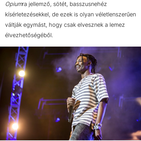
Opium
ra jellemző, sötét, basszusnehéz
kísérletezésekkel, de ezek is olyan véletlenszerűen
váltják egymást, hogy csak elvesznek a lemez
élvezhetőségéből.