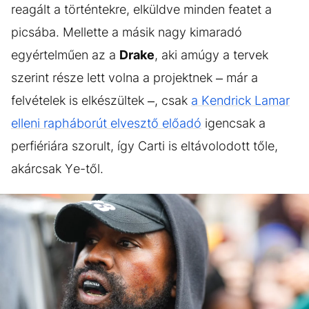
reagált a történtekre, elküldve minden featet a
picsába. Mellette a másik nagy kimaradó
egyértelműen az a
Drake
, aki amúgy a tervek
szerint része lett volna a projektnek – már a
felvételek is elkészültek –, csak
a Kendrick Lamar
elleni rapháborút elvesztő előadó
igencsak a
perfiériára szorult, így Carti is eltávolodott tőle,
akárcsak Ye-től.