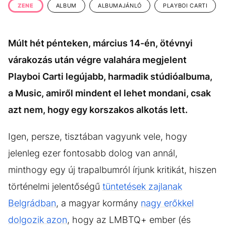
ZENE
ALBUM
ALBUMAJÁNLÓ
PLAYBOI CARTI
Múlt hét pénteken, március 14-én, ötévnyi
várakozás után végre valahára megjelent
Playboi Carti legújabb, harmadik stúdióalbuma,
a Music, amiről mindent el lehet mondani, csak
azt nem, hogy egy korszakos alkotás lett.
Igen, persze, tisztában vagyunk vele, hogy
jelenleg ezer fontosabb dolog van annál,
minthogy egy új trapalbumról írjunk kritikát, hiszen
történelmi jelentőségű
tüntetések zajlanak
Belgrádban
, a magyar kormány
nagy erőkkel
dolgozik azon
, hogy az LMBTQ+ ember (és