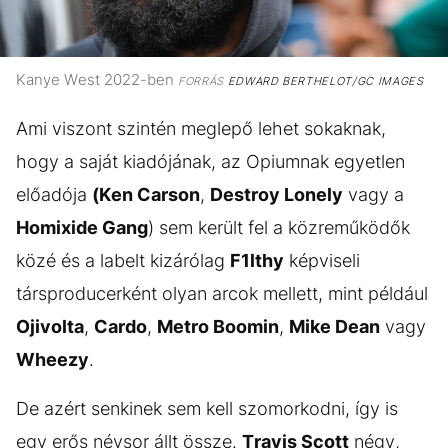
Kanye West 2022-ben
FORRÁS
EDWARD BERTHELOT/GC IMAGES
Ami viszont szintén meglepő lehet sokaknak,
hogy a saját kiadójának, az Opiumnak egyetlen
előadója
(Ken Carson
,
Destroy Lonely
vagy a
Homixide Gang
) sem került fel a közreműködők
közé és a labelt kizárólag
F1lthy
képviseli
társproducerként olyan arcok mellett, mint például
Ojivolta
,
Cardo
,
Metro Boomin
,
Mike Dean
vagy
Wheezy
.
De azért senkinek sem kell szomorkodni, így is
egy erős névsor állt össze.
Travis Scott
négy,