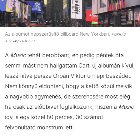
Az albumot népszerűsítő billboard New Yorkban.
FORRÁS
X.COM/ LIDESTY
A
Music
tehát berobbant, én pedig péntek óta
semmi mást nem hallgattam Carti új albumán kívül,
leszámítva persze Orbán Viktor ünnepi beszédét.
Nem könnyű eldönteni, hogy a kettő közül melyik
a nagyobb agymenés, de szerencsére most elég,
ha csak az előbbivel foglalkozunk, hiszen a
Music
így is egy közel 80 perces, 30 számot
felvonultató monstrum lett.