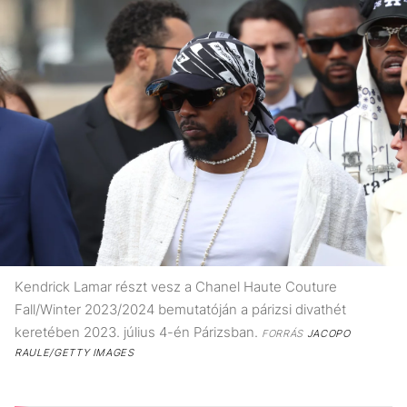
Kendrick Lamar részt vesz a Chanel Haute Couture
Fall/Winter 2023/2024 bemutatóján a párizsi divathét
keretében 2023. július 4-én Párizsban.
FORRÁS
JACOPO
RAULE/GETTY IMAGES