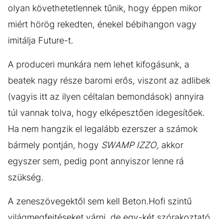
olyan követhetetlennek tűnik, hogy éppen mikor
miért hörög rekedten, énekel bébihangon vagy
imitálja Future-t.
A produceri munkára nem lehet kifogásunk, a
beatek nagy része baromi erős, viszont az adlibek
(vagyis itt az ilyen céltalan bemondások) annyira
túl vannak tolva, hogy elképesztően idegesítőek.
Ha nem hangzik el legalább ezerszer a számok
bármely pontján, hogy
SWAMP IZZO,
akkor
egyszer sem, pedig pont annyiszor lenne rá
szükség.
A zeneszövegektől sem kell Beton.Hofi szintű
világmegfejtéseket várni, de egy-két szórakoztató