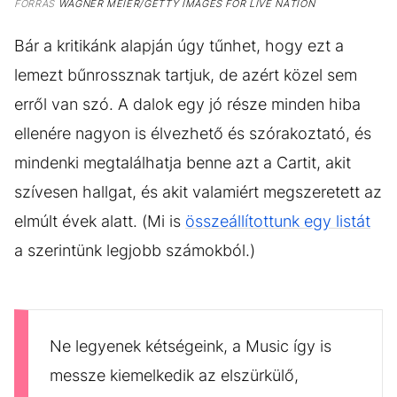
FORRÁS
WAGNER MEIER/GETTY IMAGES FOR LIVE NATION
Bár a kritikánk alapján úgy tűnhet, hogy ezt a
lemezt bűnrossznak tartjuk, de azért közel sem
erről van szó. A dalok egy jó része minden hiba
ellenére nagyon is élvezhető és szórakoztató, és
mindenki megtalálhatja benne azt a Cartit, akit
szívesen hallgat, és akit valamiért megszeretett az
elmúlt évek alatt. (Mi is
összeállítottunk egy listát
a szerintünk legjobb számokból.)
Ne legyenek kétségeink, a Music így is
messze kiemelkedik az elszürkülő,