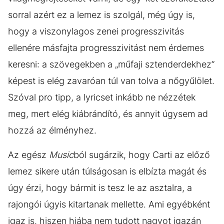
sorral azért ez a lemez is szolgál, még úgy is,
hogy a viszonylagos zenei progresszivitás
ellenére másfajta progresszivitást nem érdemes
keresni: a szövegekben a „műfaji sztenderdekhez”
képest is elég zavaróan túl van tolva a nőgyűlölet.
Szóval pro tipp, a lyricset inkább ne nézzétek
meg, mert elég kiábrándító, és annyit úgysem ad
hozzá az élményhez.
Az egész
Music
ból sugárzik, hogy Carti az előző
lemez sikere után túlságosan is elbízta magát és
úgy érzi, hogy bármit is tesz le az asztalra, a
rajongói úgyis kitartanak mellette. Ami egyébként
igaz is, hiszen hiába nem tudott nagyot igazán