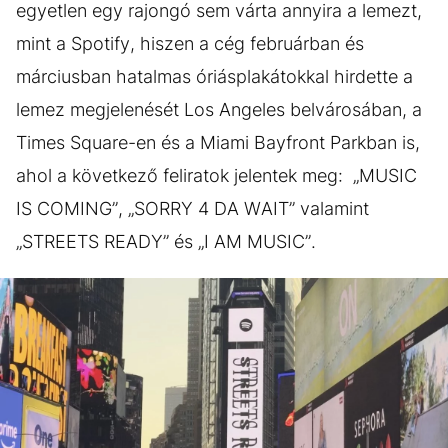
egyetlen egy rajongó sem várta annyira a lemezt,
mint a Spotify, hiszen a cég februárban és
márciusban hatalmas óriásplakátokkal hirdette a
lemez megjelenését Los Angeles belvárosában, a
Times Square-en és a Miami Bayfront Parkban is,
ahol a következő feliratok jelentek meg: „MUSIC
IS COMING”, „SORRY 4 DA WAIT” valamint
„STREETS READY” és „I AM MUSIC”.