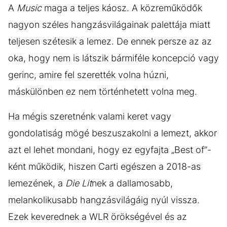
A
Music
maga a teljes káosz. A közreműködők
nagyon széles hangzásvilágainak palettája miatt
teljesen szétesik a lemez. De ennek persze az az
oka, hogy nem is látszik bármiféle koncepció vagy
gerinc, amire fel szerették volna húzni,
máskülönben ez nem történhetett volna meg.
Ha mégis szeretnénk valami keret vagy
gondolatiság mögé beszuszakolni a lemezt, akkor
azt el lehet mondani, hogy ez egyfajta „Best of”-
ként működik, hiszen Carti egészen a 2018-as
lemezének, a
Die Lit
nek a dallamosabb,
melankolikusabb hangzásvilágáig nyúl vissza.
Ezek keverednek a WLR örökségével és az