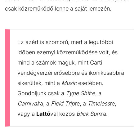
csak közreműködő lenne a saját lemezén.
Ez azért is szomorú, mert a legutóbbi
időben ezernyi közreműködése volt, és
mind a számok maguk, mint Carti
vendégverzéi erősebbre és ikonikusabbra
sikerültek, mint a
Music
esetében.
Gondoljunk csak a
Type Shit
re, a
Carnival
ra, a
Field Trip
re, a
Timeless
re,
vagy a
Lattó
val közös
Blick Sum
ra.