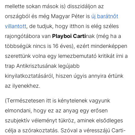
mellette sokan mások is) disszidáljon az
országból és még Magyar Péter is
új barátnőt
villantott
, de tudjuk, hogy itthon is elég széles
rajongótábora van
Playboi Carti
nak (még ha a
többségük nincs is 16 éves), ezért mindenképpen
szerettünk volna egy lemezbemutató kritikát írni a
trap Antikrisztusának legújabb
kinyilatkoztatásáról, hiszen úgyis annyira értünk
az ilyenekhez.
(Természetesen itt is kénytelenek vagyunk
elmondani, hogy ez az anyag egy erősen
szubjektív véleményt tükröz, aminek elsődleges
célja a szórakoztatás. Szóval a véresszájú Carti-