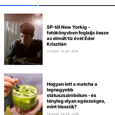
SP-től New Yorkig -
fotókönyvben foglalja össze
az elmúlt tíz évét Éder
Krisztián
TEGNAP 10:09 -KOR
Hogyan lett a matcha a
legnagyobb
státuszszimbólum - és
tényleg olyan egészséges,
mint hisszük?
TEGNAP 09:29 -KOR