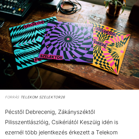
FORRÁS
TELEKOM SZELEKTOR26
Pécstől Debrecenig, Zákányszéktől
Pilisszentlászlóig, Csikériától Keszüig idén is
ezernél több jelentkezés érkezett a Telekom