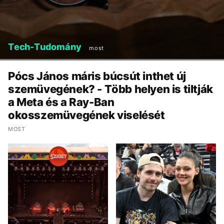
Tech-Tudomány
most
Pócs János máris búcsút inthet új
szemüvegének? - Több helyen is tiltják
a Meta és a Ray-Ban
okosszemüvegének viselését
MOST