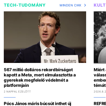
TECH-TUDOMÁNY
KUL
MINDEN CIKK
567 millió dolláros rekordbírságot
Miért
kapott a Meta, mert elmulasztotta a
válas
gyerekek megfelelő védelmét a
ember
platformjain
témát
2 NAPPAL EZELŐTT
2026.8.2
Pócs János máris búcsút inthet új
REFRE