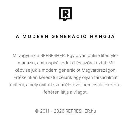
Tech-Tudomány
Sport
Társadalom
A MODERN GENERÁCIÓ HANGJA
Közélet
Mi vagyunk a REFRESHER. Egy olyan online lifestyle-
Utazás
magazin, ami inspirál, edukál és szórakoztat. Mi
Életmód
képviseljük a modern generációt Magyarországon.
Értékeinken keresztül célunk egy olyan társadalmat
Design
építeni, amely nyitott szemléletével nem csak feketén-
Beszélgetések
fehéren látja a világot.
Arcok
© 2011 - 2026 REFRESHER.hu
Videó
Történetek