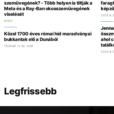
szemüvegének? - Több helyen is tiltják a
faragt
Meta és a Ray-Ban okosszemüvegének
képző
viselését
2026.8.2
MOST
Jenna 
Közel 1700 éves római híd maradványai
összmű
bukkantak elő a Dunából
ahol c
találk
TEGNAP 11:39 -KOR
2026.8.3
Legfrissebb