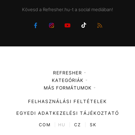
Kövesd a Refresher.hu-t a social mediában!
REFRESHER
KATEGÓRIÁK
Médiaajánlat
MÁS FORMÁTUMOK
Zene
Impresszum
Kiemelt tartalmak
Divat
FELHASZNÁLÁSI FELTÉTELEK
Videó
Kultúra
EGYEDI ADATKEZELÉSI TÁJÉKOZTATÓ
Kvíz
ENTR
COM
|
HU
|
CZ
|
SK
Film + sorozat