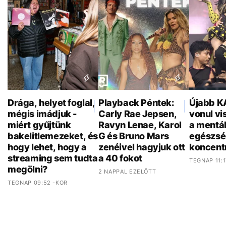
Drága, helyet foglal,
Playback Péntek:
Újabb K
mégis imádjuk -
Carly Rae Jepsen,
vonul vi
miért gyűjtünk
Ravyn Lenae, Karol
a mentál
bakelitlemezeket, és
G és Bruno Mars
egészsé
hogy lehet, hogy a
zenéivel hagyjuk ott
koncent
streaming sem tudta
a 40 fokot
TEGNAP 11:1
megölni?
2 NAPPAL EZELŐTT
TEGNAP 09:52 -KOR