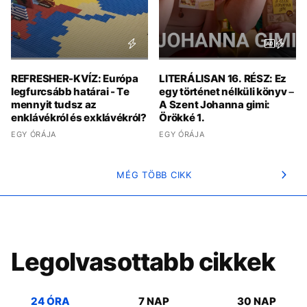
REFRESHER-KVÍZ: Európa
LITERÁLISAN 16. RÉSZ: Ez
legfurcsább határai - Te
egy történet nélküli könyv –
mennyit tudsz az
A Szent Johanna gimi:
enklávékról és exklávékról?
Örökké 1.
EGY ÓRÁJA
EGY ÓRÁJA
MÉG TÖBB CIKK
Legolvasottabb cikkek
24 ÓRA
7 NAP
30 NAP