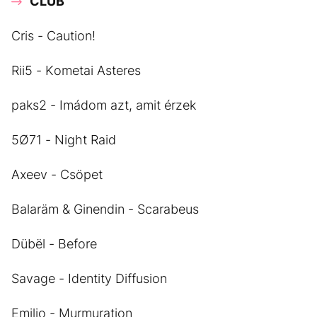
CLUB
Cris - Caution!
Rii5 - Kometai Asteres
paks2 - Imádom azt, amit érzek
5Ø71 - Night Raid
Axeev - Csöpet
Balaräm & Ginendin - Scarabeus
Dübël - Before
Savage - Identity Diffusion
Emilio - Murmuration