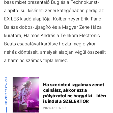
bass mixet prezentáló Bug és a Technokunst-
alapító Isu, kísérleti zenei kategóriában pedig az
EXILES kiadó alapítója, Kolbenheyer Erik, Pándi
Balázs dobos-újságíró és a Magyar Zene Háza
kurátora, Halmos András a Telekom Electronic
Beats csapatával karöltve hozta meg olykor
nehéz döntéseit, amelyek alapján végül összeállt
a harminc számos tripla lemez.
KIEMELT TARTALOM
Ha szerinted izgalmas zenét
csinálsz, akkor ezt a
pályázatot ne hagyd ki – Idén
is indul a SZELEKTOR
2026.1.12 12:05