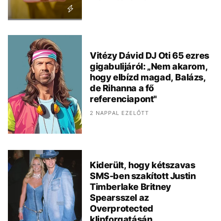
Vitézy Dávid DJ Oti 65 ezres
gigabulijáról: „Nem akarom,
hogy elbízd magad, Balázs,
de Rihanna a fő
referenciapont"
2 NAPPAL EZELŐTT
Kiderült, hogy kétszavas
SMS-ben szakított Justin
Timberlake Britney
Spearsszel az
Overprotected
klipforgatásán