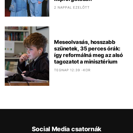
2 NAPPAL EZELŐTT
Meseolvasás, hosszabb
szünetek, 35 perces órák:
így reformálná meg az alsó
tagozatot a minisztérium
TEGNAP 12:39 -KOR
Social Media csatornák