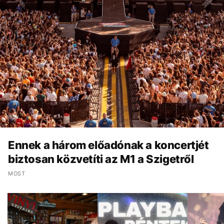
Ennek a három előadónak a koncertjét
biztosan közvetíti az M1 a Szigetről
MOST