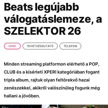
KÖZÉLET
UTAZÁS
Beats legújabb
ÉLETMÓD
DESIGN
válogatáslemeze, a
BESZÉLGETÉSEK
ARCOK
SZELEKTOR 26
VIDEÓ
TÖRTÉNETEK
GASZTRO
ZENE
TEHETSÉGKUTATÓ
TELEKOM
Minden streaming platformon elérhető a POP,
CLUB és a kísérleti XPERI kategóriában fogant
tripla album, rajtuk olyan feltörekvő hazai
zenészekkel, akikről valószínűleg fogunk még
hallani a jövőben.