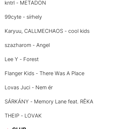
kntrl - METADON
99cyte - sírhely
Karyuu, CALLMECHAOS - cool kids
szazharom - Angel
Lee Y - Forest
Flanger Kids - There Was A Place
Lovas Juci - Nem ér
SÁRKÁNY - Memory Lane feat. RĒKA
THEIP - LOVAK