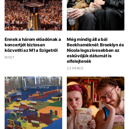
Ennek a három előadónak a
Még mindig áll a bál
koncertjét biztosan
Beckhaméknél: Brooklyn és
közvetíti az M1 a Szigetről
Nicola legszívesebben az
esküvőjük dátumát is
MOST
elfelejtenék
23 PERCE