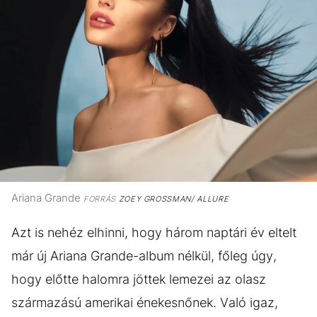
Ariana Grande
FORRÁS
ZOEY GROSSMAN/ ALLURE
Azt is nehéz elhinni, hogy három naptári év eltelt
már új Ariana Grande-album nélkül, főleg úgy,
hogy előtte halomra jöttek lemezei az olasz
származású amerikai énekesnőnek. Való igaz,