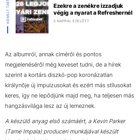
KIEMELT TARTALOM
Ezekre a zenékre izzadjuk
végig a nyarat a Refreshernél
2 NAPPAL EZELŐTT
Az albumról, annak címéről és pontos
megjelenéséről még keveset tudni, de a hírek
szerint a kortárs diszkó-pop koronázatlan
királynője új impulzusokat és ezért más stílusokat
keres, így ne lepődjünk majd meg, ha teljesen más
hangzásvilága lesz az új lemeznek.
A készülő anyag első számáért, a Kevin Parker
(Tame Impala) produceri munkájával készült