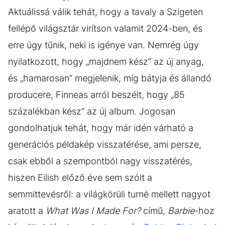
Aktuálissá válik tehát, hogy a tavaly a Szigeten
fellépő világsztár virítson valamit 2024-ben, és
erre úgy tűnik, neki is igénye van. Nemrég úgy
nyilatkozott, hogy „majdnem kész“ az új anyag,
és „hamarosan“ megjelenik, míg bátyja és állandó
producere, Finneas arról beszélt, hogy „85
százalékban kész“ az új album. Jogosan
gondolhatjuk tehát, hogy már idén várható a
generációs példakép visszatérése, ami persze,
csak ebből a szempontból nagy visszatérés,
hiszen Eilish előző éve sem szólt a
semmittevésről: a világkörüli turné mellett nagyot
aratott a
What Was I Made For?
című,
Barbie
-hoz