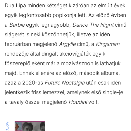
Dua Lipa minden kétséget kizáróan az elmúlt évek
egyik legfontosabb popikonja lett. Az előző évben
a
Barbie
egyik legnagyobb,
Dance The Night
című
slágerét is neki köszönhetjük, illetve az idén
februárban megjelenő
Argylle
című, a
Kingsman
rendezője által dirigált akcióvígjáték egyik
főszereplőjeként már a mozivásznon is láthatjuk
majd. Ennek ellenére az előző, második albuma,
azaz a 2020-as
Future Nostalgia
után csak idén
jelentkezik friss lemezzel, amelynek első single-je
a tavaly ősszel megjelenő
Houdini
volt.