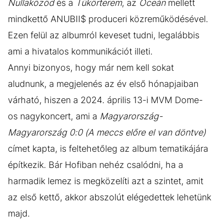
Nullaközöd
és a
Tükörterem
, az
Óceán
mellett
mindkettő ANUBII$ produceri közreműködésével.
Ezen felül az albumról keveset tudni, legalábbis
ami a hivatalos kommunikációt illeti.
Annyi bizonyos, hogy már nem kell sokat
aludnunk, a megjelenés az év első hónapjaiban
várható, hiszen a 2024. április 13-i MVM Dome-
os nagykoncert, ami a
Magyarország-
Magyarország 0:0 (A meccs előre el van döntve)
címet kapta, is feltehetőleg az album tematikájára
építkezik. Bár Hofiban nehéz csalódni, ha a
harmadik lemez is megközelíti azt a szintet, amit
az első kettő, akkor abszolút elégedettek lehetünk
majd.