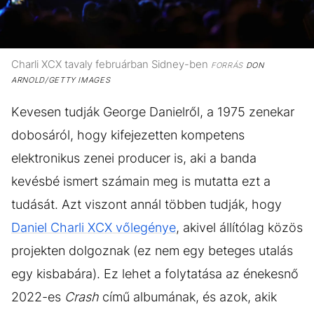
Charli XCX tavaly februárban Sidney-ben
FORRÁS
DON
ARNOLD/GETTY IMAGES
Kevesen tudják George Danielről, a 1975 zenekar
dobosáról, hogy kifejezetten kompetens
elektronikus zenei producer is, aki a banda
kevésbé ismert számain meg is mutatta ezt a
tudását. Azt viszont annál többen tudják, hogy
Daniel Charli XCX vőlegénye
, akivel állítólag közös
projekten dolgoznak (ez nem egy beteges utalás
egy kisbabára). Ez lehet a folytatása az énekesnő
2022-es
Crash
című albumának, és azok, akik