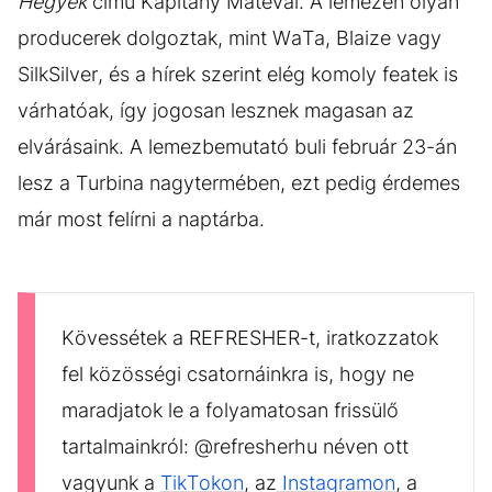
Hegyek
című Kapitány Mátéval. A lemezen olyan
producerek dolgoztak, mint WaTa, Blaize vagy
SilkSilver, és a hírek szerint elég komoly featek is
várhatóak, így jogosan lesznek magasan az
elvárásaink. A lemezbemutató buli február 23-án
lesz a Turbina nagytermében, ezt pedig érdemes
már most felírni a naptárba.
Kövessétek a REFRESHER-t, iratkozzatok
fel közösségi csatornáinkra is, hogy ne
maradjatok le a folyamatosan frissülő
tartalmainkról: @refresherhu néven ott
vagyunk a
TikTokon
, az
Instagramon
, a