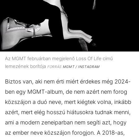
Az MGMT februárban megjelenő Loss Of Life című
lemezének borítója
FORRÁS
MGMT / INSTAGRAM
Biztos van, aki nem érti miért érdekes még 2024-
ben egy MGMT-album, de nem azért nem forog
közszájon a duó neve, mert kiégtek volna, inkább
azért, mert elég hosszú hiátusokra tudnak menni,
ami a modern zeneiparban nem segíti azt, hogy
az ember neve közszájon forogjon. A 2018-as,