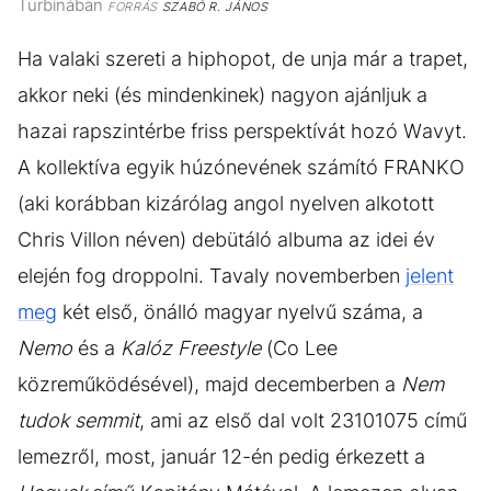
Turbinában
FORRÁS
SZABÓ R. JÁNOS
Ha valaki szereti a hiphopot, de unja már a trapet,
akkor neki (és mindenkinek) nagyon ajánljuk a
hazai rapszintérbe friss perspektívát hozó Wavyt.
A kollektíva egyik húzónevének számító FRANKO
(aki korábban kizárólag angol nyelven alkotott
Chris Villon néven) debütáló albuma az idei év
elején fog droppolni. Tavaly novemberben
jelent
meg
két első, önálló magyar nyelvű száma, a
Nemo
és a
Kalóz Freestyle
(Co Lee
közreműködésével), majd decemberben a
Nem
tudok semmit
, ami az első dal volt 23101075 című
lemezről, most, január 12-én pedig érkezett a