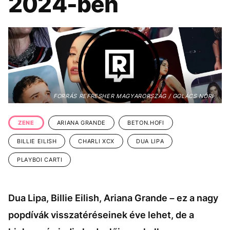
2024-ben
KÖZÉLET
UTAZÁS
ÉLETMÓD
DESIGN
BESZÉLGETÉSEK
ARCOK
VIDEÓ
TÖRTÉNETEK
GASZTRO
FORRÁS REFRESHER MAGYARORSZÁG / GOLÁCS NÓRI
ZENE
ARIANA GRANDE
BETON.HOFI
BILLIE EILISH
CHARLI XCX
DUA LIPA
PLAYBOI CARTI
Dua Lipa, Billie Eilish, Ariana Grande – ez a nagy
popdívák visszatéréseinek éve lehet, de a