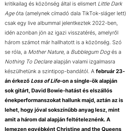
kritikailag és közönség által is elismert
Little Dark
Age
óta (amelynek címadó dala TikTok-sláger lett)
csak egy live albummal jelentkeztek 2022-ben,
idén azonban jön az igazi visszatérés, amelyről
három számot már hallhatott is a közönség. Szó
se róla, a
Mother Nature
, a
Bubblegum Dog
és a
Nothing To Declare
alapján valami izgalmasra
készülhetünk a szintipop-bandától. A
február 23-
án érkező
Loss of Life
-on a single-ök alapján
sok gitárt, David Bowie-hatást és elszállós
énekperformanszokat hallunk majd, aztán az is
lehet, hogy jóval sokszínűbb anyag lesz, mint
amit a három dal alapján feltételeznénk. A
lemezen egyébként Christine and the Queens