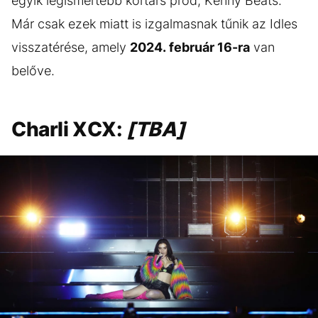
egyik legismertebb kortárs prod, Kenny Beats.
Már csak ezek miatt is izgalmasnak tűnik az Idles
visszatérése, amely
2024. február 16-ra
van
belőve.
Charli XCX:
[TBA]