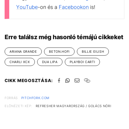
YouTube
-on és a
Facebookon
is!
Erre találsz még hasonló témájú cikkeket
ARIANA GRANDE
BETON.HOFI
BILLIE EILISH
CHARLI XCX
DUA LIPA
PLAYBOI CARTI
CIKK MEGOSZTÁSA:
FORRÁS
PITCHFORK.COM
ELŐNÉZETI KÉP:
REFRESHER MAGYARORSZÁG / GOLÁCS NÓRI