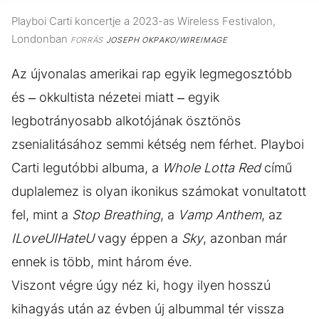
Playboi Carti koncertje a 2023-as Wireless Festivalon,
Londonban
FORRÁS
JOSEPH OKPAKO/WIREIMAGE
Az újvonalas amerikai rap egyik legmegosztóbb
és – okkultista nézetei miatt – egyik
legbotrányosabb alkotójának ösztönös
zsenialitásához semmi kétség nem férhet. Playboi
Carti legutóbbi albuma, a
Whole Lotta Red
című
duplalemez is olyan ikonikus számokat vonultatott
fel, mint a
Stop Breathing
, a
Vamp Anthem
, az
ILoveUIHateU
vagy éppen a
Sky
, azonban már
ennek is több, mint három éve.
Viszont végre úgy néz ki, hogy ilyen hosszú
kihagyás után az évben új albummal tér vissza