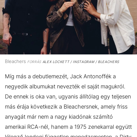
Bleachers
FORRÁS
ALEX LOCKETT / INSTAGRAM / BLEACHERS
Míg más a debutlemezét, Jack Antonoffék a
negyedik albumukat nevezték el saját magukról.
De ennek is oka van, ugyanis állítólag egy teljesen
más érája következik a Bleachersnek, amely friss
anyagát már nem a nagy kiadónak számító
amerikai RCA-nél, hanem a 1975 zenekarral együtt
lélegző londoni független menedzsmenten, a Dirty