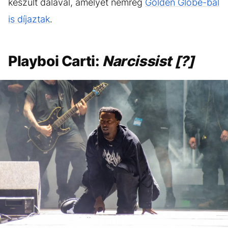
készült dalával, amelyet nemrég
Golden Globe-bal
is díjaztak
.
Playboi Carti:
Narcissist [?]