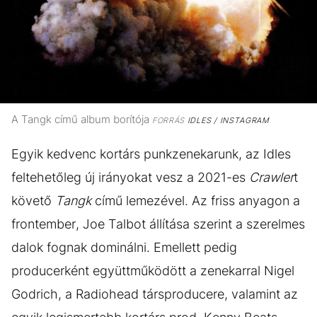
A Tangk című album borítója
FORRÁS
IDLES / INSTAGRAM
Egyik kedvenc kortárs punkzenekarunk, az Idles
feltehetőleg új irányokat vesz a 2021-es
Crawler
t
követő
Tangk
című lemezével. Az friss anyagon a
frontember, Joe Talbot állítása szerint a szerelmes
dalok fognak dominálni. Emellett pedig
producerként együttműködött a zenekarral Nigel
Godrich, a Radiohead társproducere, valamint az