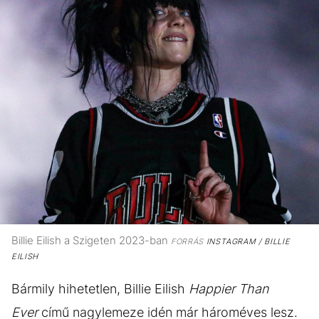
Billie Eilish a Szigeten 2023-ban
FORRÁS
INSTAGRAM / BILLIE
EILISH
Bármily hihetetlen, Billie Eilish
Happier Than
Ever
című nagylemeze idén már hároméves lesz.