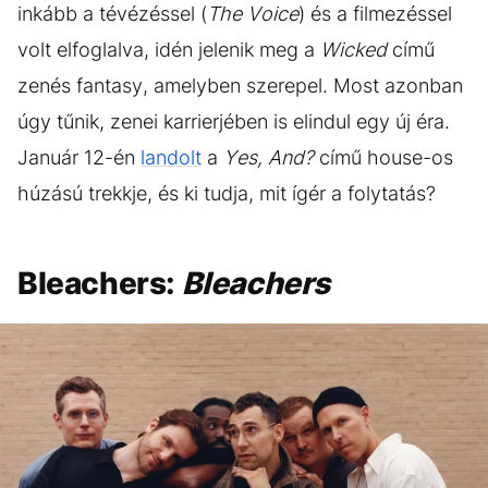
inkább a tévézéssel (
The Voice
) és a filmezéssel
volt elfoglalva, idén jelenik meg a
Wicked
című
zenés fantasy, amelyben szerepel. Most azonban
úgy tűnik, zenei karrierjében is elindul egy új éra.
Január 12-én
landolt
a
Yes, And?
című house-os
húzású trekkje, és ki tudja, mit ígér a folytatás?
Bleachers:
Bleachers