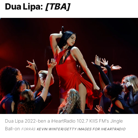
Dua Lipa:
[TBA]
Dua Lipa 2022-ben a iHeartRadio 102.7 KIIS FM's Jingle
Ball-on
FORRÁS
KEVIN WINTER/GETTY IMAGES FOR IHEARTRADIO