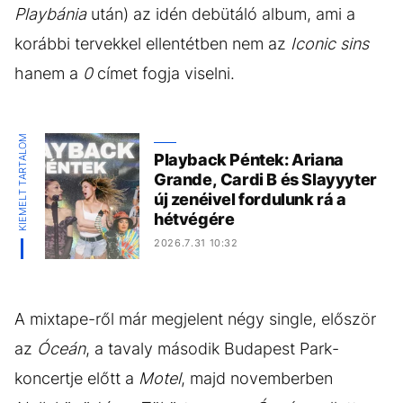
Playbánia
után) az idén debütáló album, ami a
korábbi tervekkel ellentétben nem az
Iconic sins
hanem a
0
címet fogja viselni.
KIEMELT TARTALOM
Playback Péntek: Ariana
Grande, Cardi B és Slayyyter
új zenéivel fordulunk rá a
hétvégére
2026.7.31 10:32
A mixtape-ről már megjelent négy single, először
az
Óceán
, a tavaly második Budapest Park-
koncertje előtt a
Motel
, majd novemberben