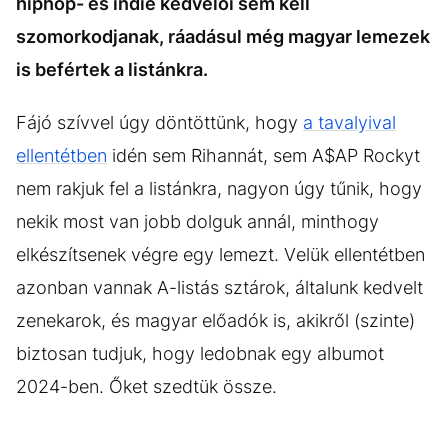
hiphop- és indie kedvelői sem kell
szomorkodjanak, ráadásul még magyar lemezek
is befértek a listánkra.
Fájó szívvel úgy döntöttünk, hogy
a tavalyival
ellentétben
idén sem Rihannát, sem A$AP Rockyt
nem rakjuk fel a listánkra, nagyon úgy tűnik, hogy
nekik most van jobb dolguk annál, minthogy
elkészítsenek végre egy lemezt. Velük ellentétben
azonban vannak A-listás sztárok, általunk kedvelt
zenekarok, és magyar előadók is, akikről (szinte)
biztosan tudjuk, hogy ledobnak egy albumot
2024-ben. Őket szedtük össze.