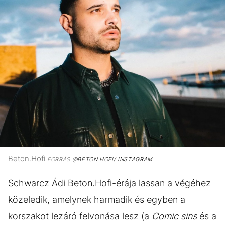
Beton.Hofi
FORRÁS
@BETON.HOFI/ INSTAGRAM
Schwarcz Ádi Beton.Hofi-érája lassan a végéhez
közeledik, amelynek harmadik és egyben a
korszakot lezáró felvonása lesz (a
Comic sins
és a