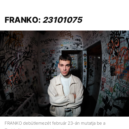
FRANKO:
23101075
FRANKO debütlemezét február 23-án mutatja be a