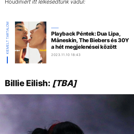
Houdini
ért itt lelkesedtünk vadul:
KIEMELT TARTALOM
Playback Péntek: Dua Lipa,
Måneskin, The Biebers és 30Y
a hét megjelenései között
2023.11.10 18:43
Billie Eilish:
[TBA]