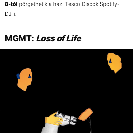
8-tól
pörgethetik a házi Tesco Discók Spotify-
DJ-i.
MGMT:
Loss of Life