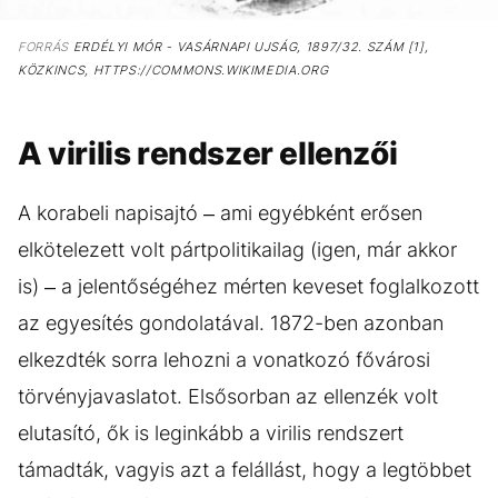
FORRÁS
ERDÉLYI MÓR - VASÁRNAPI UJSÁG, 1897/32. SZÁM [1],
KÖZKINCS, HTTPS://COMMONS.WIKIMEDIA.ORG
A virilis rendszer ellenzői
A korabeli napisajtó – ami egyébként erősen
elkötelezett volt pártpolitikailag (igen, már akkor
is) – a jelentőségéhez mérten keveset foglalkozott
az egyesítés gondolatával. 1872-ben azonban
elkezdték sorra lehozni a vonatkozó fővárosi
törvényjavaslatot. Elsősorban az ellenzék volt
elutasító, ők is leginkább a virilis rendszert
támadták, vagyis azt a felállást, hogy a legtöbbet