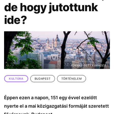
KÖZÉLET
UTAZÁS
de hogy jutottunk
ÉLETMÓD
DESIGN
ide?
BESZÉLGETÉSEK
ARCOK
VIDEÓ
TÖRTÉNETEK
GASZTRO
FORRÁS GETTY IMAGES
KULTÚRA
BUDAPEST
TÖRTÉNELEM
Éppen ezen a napon, 151 egy évvel ezelőtt
nyerte el a mai közigazgatási formáját szeretett