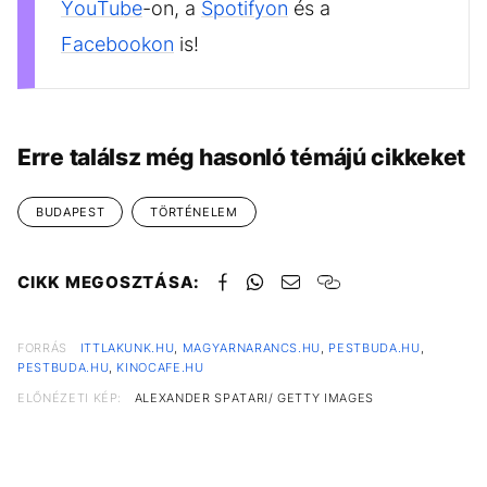
YouTube
-on, a
Spotifyon
és a
Facebookon
is!
Erre találsz még hasonló témájú cikkeket
BUDAPEST
TÖRTÉNELEM
CIKK MEGOSZTÁSA:
FORRÁS
ITTLAKUNK.HU
,
MAGYARNARANCS.HU
,
PESTBUDA.HU
,
PESTBUDA.HU
,
KINOCAFE.HU
ELŐNÉZETI KÉP:
ALEXANDER SPATARI/ GETTY IMAGES