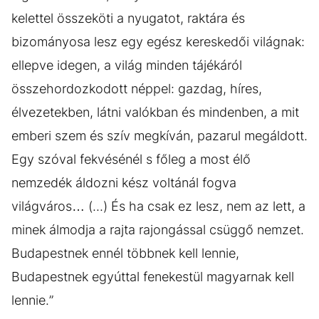
kelettel összeköti a nyugatot, raktára és
bizományosa lesz egy egész kereskedői világnak:
ellepve idegen, a világ minden tájékáról
összehordozkodott néppel: gazdag, híres,
élvezetekben, látni valókban és mindenben, a mit
emberi szem és szív megkíván, pazarul megáldott.
Egy szóval fekvésénél s főleg a most élő
nemzedék áldozni kész voltánál fogva
világváros… (...) És ha csak ez lesz, nem az lett, a
minek álmodja a rajta rajongással csüggő nemzet.
Budapestnek ennél többnek kell lennie,
Budapestnek egyúttal fenekestül magyarnak kell
lennie.”