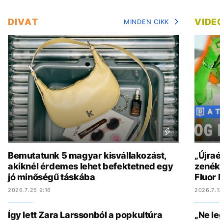
DIVAT
VIDE
MINDEN CIKK
Bemutatunk 5 magyar kisvállakozást,
„Újraé
akiknél érdemes lehet befektetned egy
zenék 
jó minőségű táskába
Fluor
2026.7.25 9:16
2026.7.1
Így lett Zara Larssonból a popkultúra
„Ne l