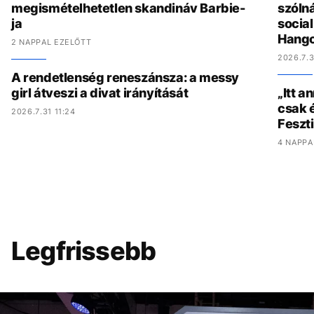
megismételhetetlen skandináv Barbie-
szólná
ja
socia
Hang
2 NAPPAL EZELŐTT
2026.7.3
A rendetlenség reneszánsza: a messy
girl átveszi a divat irányítását
„Itt a
csak é
2026.7.31 11:24
Feszt
4 NAPPA
Legfrissebb