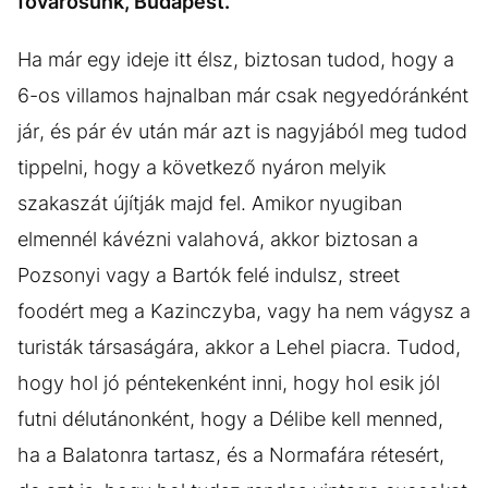
fővárosunk, Budapest.
Ha már egy ideje itt élsz, biztosan tudod, hogy a
6-os villamos hajnalban már csak negyedóránként
jár, és pár év után már azt is nagyjából meg tudod
tippelni, hogy a következő nyáron melyik
szakaszát újítják majd fel. Amikor nyugiban
elmennél kávézni valahová, akkor biztosan a
Pozsonyi vagy a Bartók felé indulsz, street
foodért meg a Kazinczyba, vagy ha nem vágysz a
turisták társaságára, akkor a Lehel piacra. Tudod,
hogy hol jó péntekenként inni, hogy hol esik jól
futni délutánonként, hogy a Délibe kell menned,
ha a Balatonra tartasz, és a Normafára rétesért,