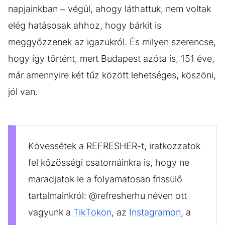
napjainkban – végül, ahogy láthattuk, nem voltak
elég hatásosak ahhoz, hogy bárkit is
meggyőzzenek az igazukról. És milyen szerencse,
hogy így történt, mert Budapest azóta is, 151 éve,
már amennyire két tűz között lehetséges, köszöni,
jól van.
Kövessétek a REFRESHER-t, iratkozzatok
fel közösségi csatornáinkra is, hogy ne
maradjatok le a folyamatosan frissülő
tartalmainkról: @refresherhu néven ott
vagyunk a
TikTokon
, az
Instagramon
, a