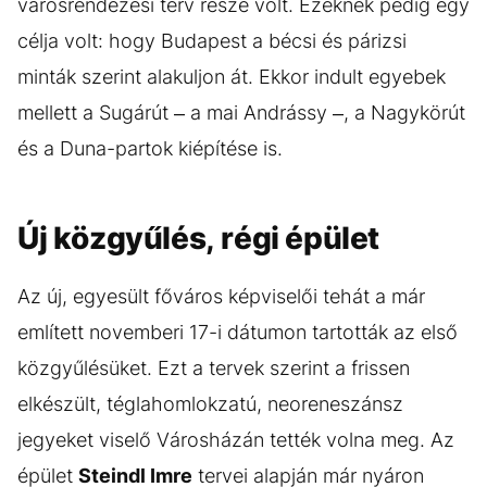
városrendezési terv része volt. Ezeknek pedig egy
célja volt: hogy Budapest a bécsi és párizsi
minták szerint alakuljon át. Ekkor indult egyebek
mellett a Sugárút – a mai Andrássy –, a Nagykörút
és a Duna-partok kiépítése is.
Új közgyűlés, régi épület
Az új, egyesült főváros képviselői tehát a már
említett novemberi 17-i dátumon tartották az első
közgyűlésüket. Ezt a tervek szerint a frissen
elkészült, téglahomlokzatú, neoreneszánsz
jegyeket viselő Városházán tették volna meg. Az
épület
Steindl Imre
tervei alapján már nyáron