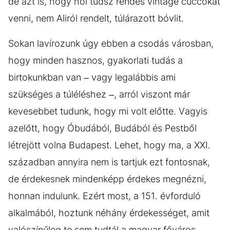
de azt is, hogy hol tudsz rendes vintage cuccokat
venni, nem Aliról rendelt, túlárazott bóvlit.
Sokan lavírozunk úgy ebben a csodás városban,
hogy minden hasznos, gyakorlati tudás a
birtokunkban van – vagy legalábbis ami
szükséges a túléléshez –, arról viszont már
kevesebbet tudunk, hogy mi volt előtte. Vagyis
azelőtt, hogy Óbudából, Budából és Pestből
létrejött volna Budapest. Lehet, hogy ma, a XXI.
században annyira nem is tartjuk ezt fontosnak,
de érdekesnek mindenképp érdekes megnézni,
honnan indulunk. Ezért most, a 151. évforduló
alkalmából, hoztunk néhány érdekességet, amit
valószínűleg te sem tudtál a magyar főváros