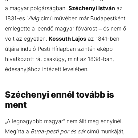
a magyar polgárságban.
Széchenyi István
az
1831-es
Világ
című művében már Budapestként
emlegette a leendő magyar fővárost – és nem ő
volt az egyetlen.
Kossuth Lajos
az 1841-ben
útjára induló Pesti Hírlapban szintén eképp
hivatkozott rá, csakúgy, mint az 1838-ban,
édesanyjához intézett levelében.
Széchenyi ennél tovább is
ment
„A legnagyobb magyar” nem állt meg ennyinél.
Megírta a
Buda-pesti por és sár
című munkáját,