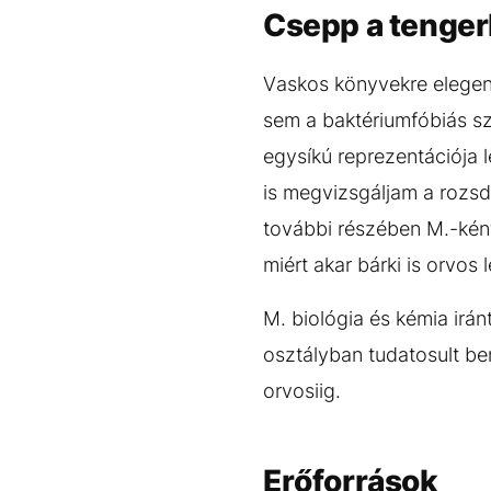
Csepp a tenge
Vaskos könyvekre elegend
sem a baktériumfóbiás s
egysíkú reprezentációja 
is megvizsgáljam a rozsd
további részében M.-kén
miért akar bárki is orvos 
M. biológia és kémia irán
osztályban tudatosult be
orvosiig.
Erőforrások