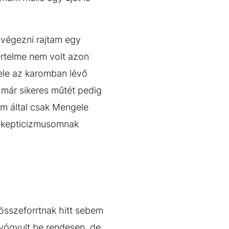
lvégezni rajtam egy
rtelme nem volt azon
bele az karomban lévő
 már sikeres műtét pedig
om által csak Mengele
 szkepticizmusomnak
 összeforrtnak hitt sebem
yógyult be rendesen, de