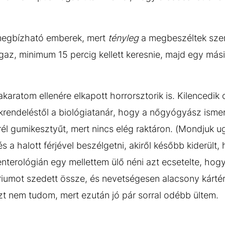
egbízható emberek, mert
tényleg
a megbeszéltek szeri
gaz, minimum 15 percig kellett keresnie, majd egy mási
akaratom ellenére elkapott horrorsztorik is. Kilencedik 
krendeléstől a biológiatanár, hogy a nőgyógyász ism
él gumikesztyűt, mert nincs elég raktáron. (Mondjuk ug
 a halott férjével beszélgetni, akiről később kiderült, 
terológián egy mellettem ülő néni azt ecsetelte, hog
iumot szedett össze, és nevetségesen alacsony kártér
azt nem tudom, mert ezután jó pár sorral odébb ültem.