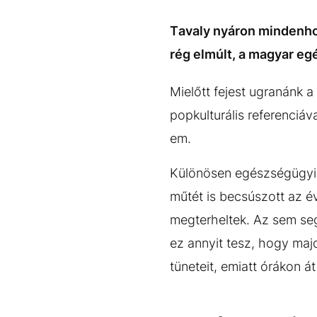
EGYÉB FORMÁTUMOK
REFRESHER
Kiemelt tartalmak
Videó
Kvíz
Médiaajánlat
Impresszum
Tavaly nyáron mindenhol 
rég elmúlt, a magyar eg
Mielőtt fejest ugranánk a
popkulturális referenciáv
em.
Különösen egészségügyi s
műtét is becsúszott az év
megterheltek. Az sem se
ez annyit tesz, hogy ma
tüneteit, emiatt órákon á