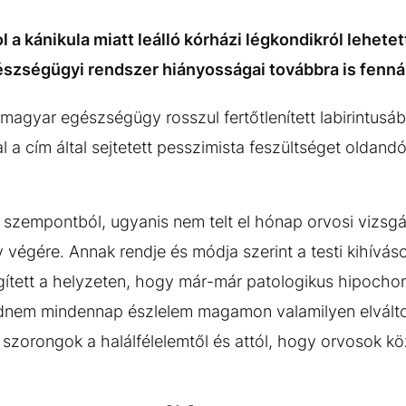
a kánikula miatt leálló kórházi légkondikról lehetett
észségügyi rendszer hiányosságai továbbra is fenná
 magyar egészségügy rosszul fertőtlenített labirintusá
al a cím által sejtetett pesszimista feszültséget oldan
zempontból, ugyanis nem telt el hónap orvosi vizsgál
 végére. Annak rendje és módja szerint a testi kihíváso
gített a helyzeten, hogy már-már patologikus hipoch
jdnem mindennap észlelem magamon valamilyen elvál
t szorongok a halálfélelemtől és attól, hogy orvosok k