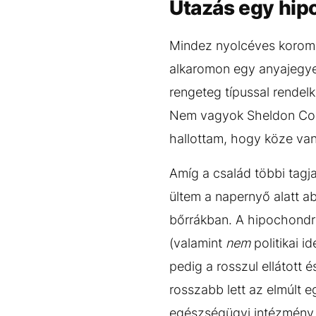
Utazás egy hip
Mindez nyolcéves koromba
alkaromon egy anyajegyet
rengeteg típussal rendel
Nem vagyok Sheldon Coop
hallottam, hogy köze van
Amíg a család többi tagj
ültem a napernyő alatt a
bőrrákban. A hipochondri
(valamint
nem
politikai i
pedig a rosszul ellátott 
rosszabb lett az elmúlt 
egészségügyi intézmény f