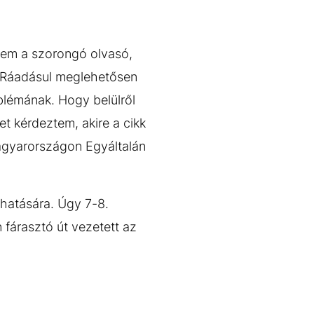
sem a szorongó olvasó,
. Ráadásul meglehetősen
blémának. Hogy belülről
t kérdeztem, akire a cikk
agyarországon Egyáltalán
 hatására. Úgy 7-8.
 fárasztó út vezetett az