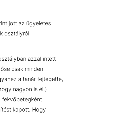
nt jött az ügyeletes
k osztályról
osztályban azzal intett
erőse csak minden
yanez a tanár fejtegette,
hogy nagyon is él.)
y fekvőbetegként
ítést kapott. Hogy