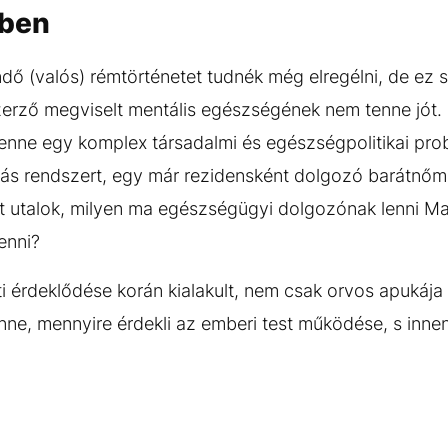
rben
ő (valós) rémtörténetet tudnék még elregélni, de ez 
zerző megviselt mentális egészségének nem tenne jót
lenne egy komplex társadalmi és egészségpolitikai pro
ás rendszert, egy már rezidensként dolgozó barátnőme
t utalok, milyen ma egészségügyi dolgozónak lenni M
lenni?
ti érdeklődése korán kialakult, nem csak orvos apukája
nne, mennyire érdekli az emberi test működése, s innen