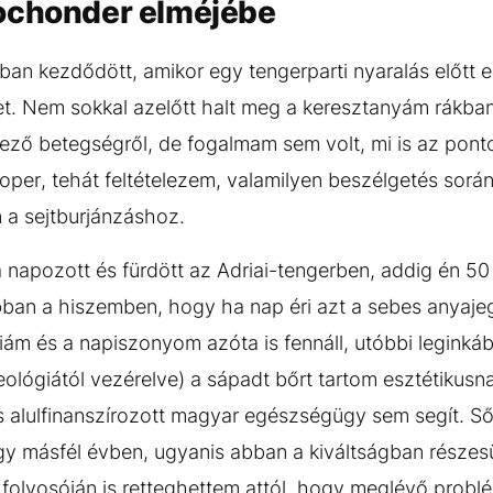
ochonder elméjébe
n kezdődött, amikor egy tengerparti nyaralás előtt e
. Nem sokkal azelőtt halt meg a keresztanyám rákban, 
kező betegségről, de fogalmam sem volt, mi is az ponto
er, tehát feltételezem, valamilyen beszélgetés sor
 a sejtburjánzáshoz.
a napozott és fürdött az Adriai-tengerben, addig én 5
bban a hiszemben, hogy ha nap éri azt a sebes anyaje
ám és a napiszonyom azóta is fennáll, utóbbi leginká
deológiától vezérelve) a sápadt bőrt tartom esztétikusn
és alulfinanszírozott magyar egészségügy sem segít. Ső
egy másfél évben, ugyanis abban a kiváltságban része
olyosóján is retteghettem attól, hogy meglévő problé