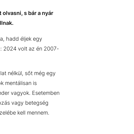
 olvasni, s bár a nyár
llnak.
ba, hadd éljek egy
dó: 2024 volt az én 2007-
at nélkül, sőt még egy
k mentálisan is
onder vagyok. Esetemben
tozás vagy betegség
özelébe kell mennem.