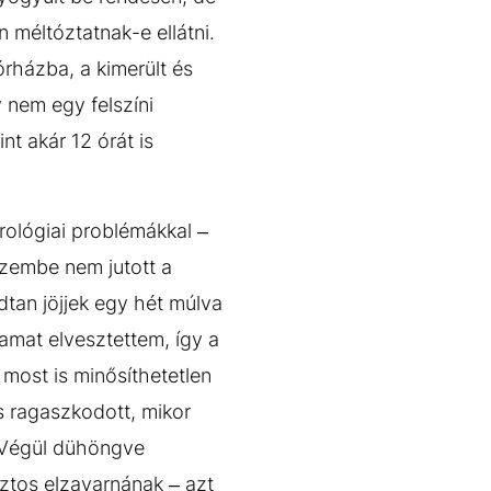
méltóztatnak-e ellátni.
rházba, a kimerült és
 nem egy felszíni
nt akár 12 órát is
rológiai problémákkal –
szembe nem jutott a
dtan jöjjek egy hét múlva
amat elvesztettem, így a
most is minősíthetetlen
 ragaszkodott, mikor
. Végül dühöngve
iztos elzavarnának – azt