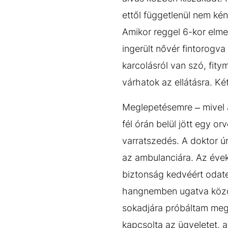
ettől függetlenül nem ké
Amikor reggel 6-kor elme
ingerült nővér fintorogv
karcolásról van szó, fity
várhatok az ellátásra. Ké
Meglepetésemre – mivel a
fél órán belül jött egy 
varratszedés. A doktor úr
az ambulanciára. Az évek
biztonság kedvéért odate
hangnemben ugatva közöl
sokadjára próbáltam meg
kapcsolta az ügyeletet, 