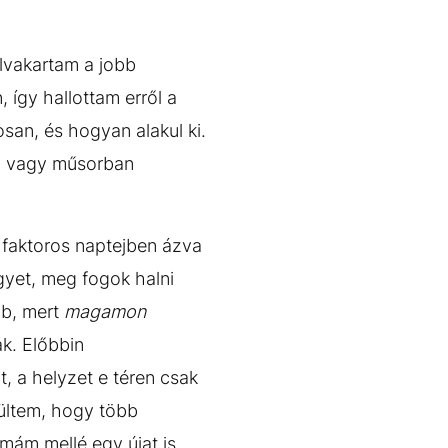
lvakartam a jobb
így hallottam erről a
san, és hogyan alakul ki.
án vagy műsorban
0 faktoros naptejben ázva
gyet, meg fogok halni
bb, mert
magamon
ak. Előbbin
t, a helyzet e téren csak
sültem, hogy több
mám mellé egy újat is