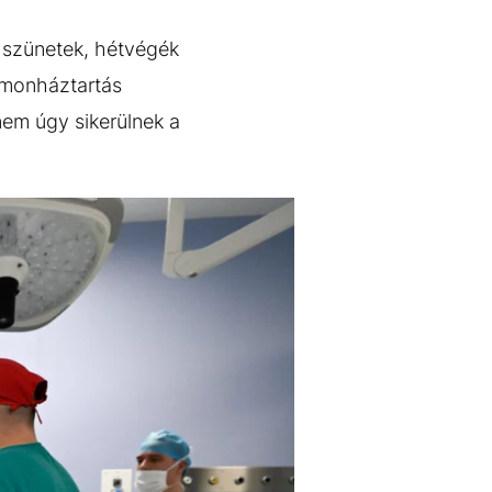
k szünetek, hétvégék
rmonháztartás
nem úgy sikerülnek a