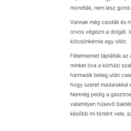
mondták, nem lesz gond.
Vannak még csodák és m
orvos végezni a dolgát. I
kölcsönkérnie egy ollót.
Félelmeimet táplálták az 
minket óva a kórházi sza
harmadik beteg után cser
hogy szeret madarakkal és
Nemrég pedig a gasztroen
valamilyen húsevő baktér
később mi történt vele, 