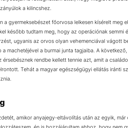
ányúlok a kilincshez.
 a gyermeksebészet főorvosa lelkesen kísérelt meg e
ekkel később tudtam meg, hogy az operációnak semmi é
 vérzést, ugyanis az orvos olyan vehemenciával vágott 
a machetéjével a burmai junta tagjaiba. A következő,
z érsebésznek rendbe kellett tennie azt, amit a család
lrontott. Tehát a magyar egészségügyi ellátás iránti
znia.
g
zdetét, amikor anyajegy-eltávolítás után az egyik, már
 Hozzáteszem, én is hozzájárultam ahhoz, hogy nem g