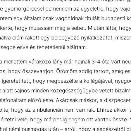
ne gyomorgörccsel bemennem az ügyeletre, hogy vajon 
ntem egy általam csak vágóhídnak titulált budapesti kó
a kérte, hogy mutassam meg a sebet. Miután látta, hogy
málva elém rakott egy beleegyező nyilatkozatot, miszeri
tségbe esve és tehetetlenül aláírtam.
 mellettem várakozó lány már hajnali 3-4 óta várt neu
orvos, hogy összevarrjon. Örömöm addig tartott, amíg e
 ígéretet tett, hogy megbeszélte a kollégájával, nyugo
 alatt sajnos minden közegészségügybe vetett bizalm
lefonáltam előző este. Akárcsak máskor, a diszpécser 
te, hogy az ambulancián nem varrnak. Ehhez akkor is
értetni vele, hogy márpedig engem ott varrtak össze
ahol némi pusmogás után – arról, hogy a sebészetről b