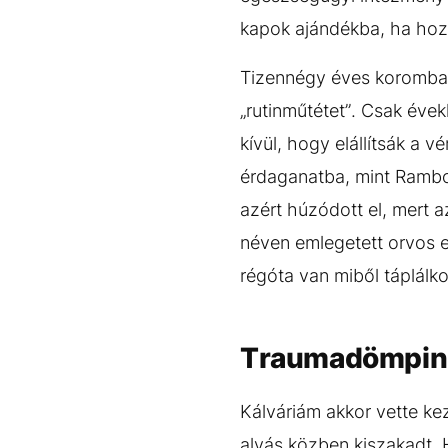
kapok ajándékba, ha hozz
Tizennégy éves koromban
„rutinműtétet”. Csak év
kívül, hogy elállítsák a
érdaganatba, mint Rambo 
azért húzódott el, mert a
néven emlegetett orvos e
régóta van miből táplálko
Traumadömpin
Kálváriám akkor vette ke
alvás közben kiszakadt.