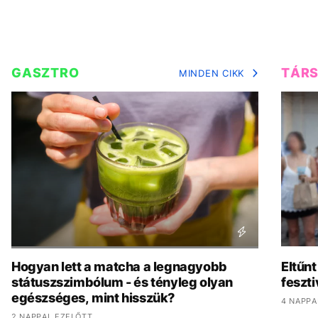
GASZTRO
TÁR
MINDEN CIKK
Hogyan lett a matcha a legnagyobb
Eltűnt
státuszszimbólum - és tényleg olyan
feszti
egészséges, mint hisszük?
4 NAPPA
2 NAPPAL EZELŐTT