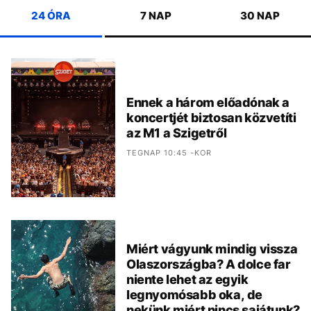
24 ÓRA
7 NAP
30 NAP
Ennek a három előadónak a
koncertjét biztosan közvetíti
az M1 a Szigetről
TEGNAP 10:45 -KOR
Miért vágyunk mindig vissza
Olaszországba? A dolce far
niente lehet az egyik
legnyomósabb oka, de
nekünk miért nincs sajátunk?