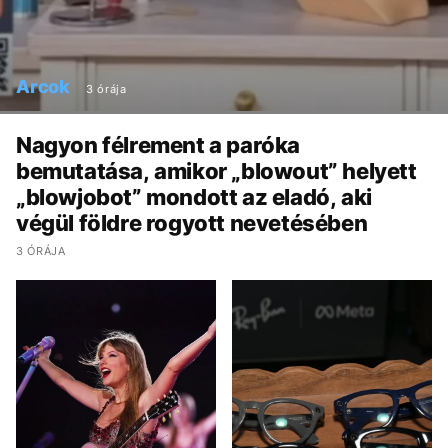
Arcok
3 órája
Nagyon félrement a paróka
bemutatása, amikor „blowout” helyett
„blowjobot” mondott az eladó, aki
végül földre rogyott nevetésében
3 ÓRÁJA