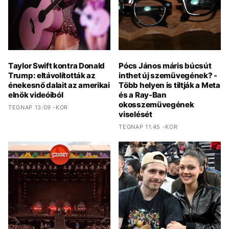
Taylor Swift kontra Donald
Pócs János máris búcsút
Trump: eltávolították az
inthet új szemüvegének? -
énekesnő dalait az amerikai
Több helyen is tiltják a Meta
elnök videóiból
és a Ray-Ban
okosszemüvegének
TEGNAP 13:09 -KOR
viselését
TEGNAP 11:45 -KOR