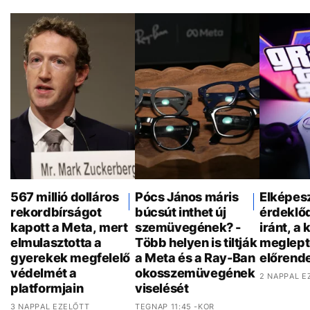
567 millió dolláros
Pócs János máris
Elképes
rekordbírságot
búcsút inthet új
érdeklő
kapott a Meta, mert
szemüvegének? -
iránt, a 
elmulasztotta a
Több helyen is tiltják
meglept
gyerekek megfelelő
a Meta és a Ray-Ban
előrend
védelmét a
okosszemüvegének
2 NAPPAL E
platformjain
viselését
3 NAPPAL EZELŐTT
TEGNAP 11:45 -KOR