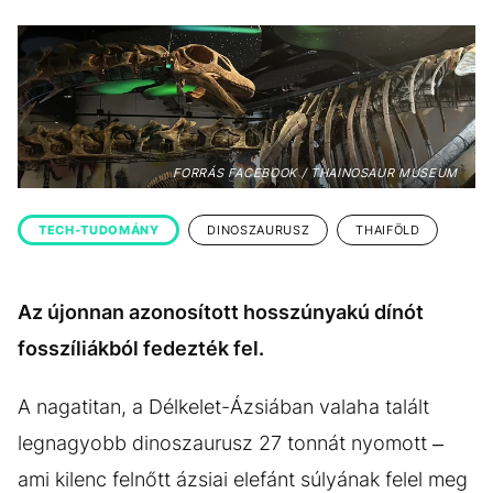
KÖZÉLET
UTAZÁS
ÉLETMÓD
DESIGN
BESZÉLGETÉSEK
ARCOK
VIDEÓ
TÖRTÉNETEK
FORRÁS FACEBOOK / THAINOSAUR MUSEUM
GASZTRO
TECH-TUDOMÁNY
DINOSZAURUSZ
THAIFÖLD
Az újonnan azonosított hosszúnyakú dínót
fosszíliákból fedezték fel.
A nagatitan, a Délkelet-Ázsiában valaha talált
legnagyobb dinoszaurusz 27 tonnát nyomott –
ami kilenc felnőtt ázsiai elefánt súlyának felel meg