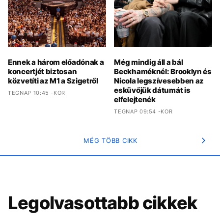
Ennek a három előadónak a
Még mindig áll a bál
koncertjét biztosan
Beckhaméknél: Brooklyn és
közvetíti az M1 a Szigetről
Nicola legszívesebben az
esküvőjük dátumát is
TEGNAP 10:45 -KOR
elfelejtenék
TEGNAP 09:54 -KOR
MÉG TÖBB CIKK
Legolvasottabb cikkek