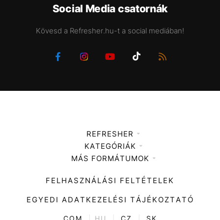
Social Media csatornák
Kövesd a Refresher.hu-t a social mediában!
REFRESHER
KATEGÓRIÁK
Médiaajánlat
MÁS FORMÁTUMOK
Zene
Impresszum
Kiemelt tartalmak
Divat
FELHASZNÁLÁSI FELTÉTELEK
Videó
Kultúra
EGYEDI ADATKEZELÉSI TÁJÉKOZTATÓ
Kvíz
ENTR
COM
|
HU
|
CZ
|
SK