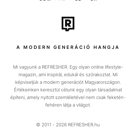
Film + sorozat
Tech-Tudomány
Sport
Társadalom
A MODERN GENERÁCIÓ HANGJA
Közélet
Mi vagyunk a REFRESHER. Egy olyan online lifestyle-
Utazás
magazin, ami inspirál, edukál és szórakoztat. Mi
Életmód
képviseljük a modern generációt Magyarországon.
Értékeinken keresztül célunk egy olyan társadalmat
Design
építeni, amely nyitott szemléletével nem csak feketén-
Beszélgetések
fehéren látja a világot.
Arcok
© 2011 - 2026 REFRESHER.hu
Videó