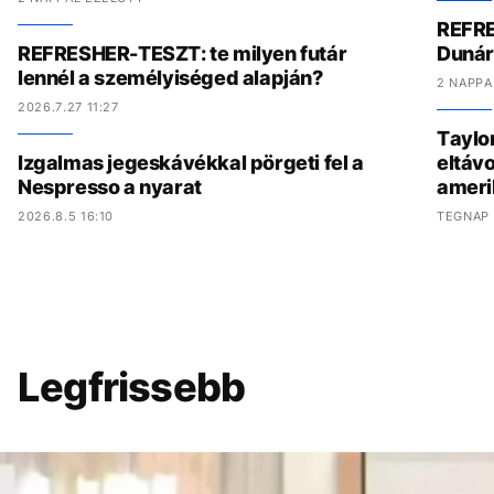
REFRE
REFRESHER-TESZT: te milyen futár
Dunár
lennél a személyiséged alapján?
2 NAPPA
2026.7.27 11:27
Taylo
Izgalmas jegeskávékkal pörgeti fel a
eltávo
Nespresso a nyarat
ameri
2026.8.5 16:10
TEGNAP 
Legfrissebb