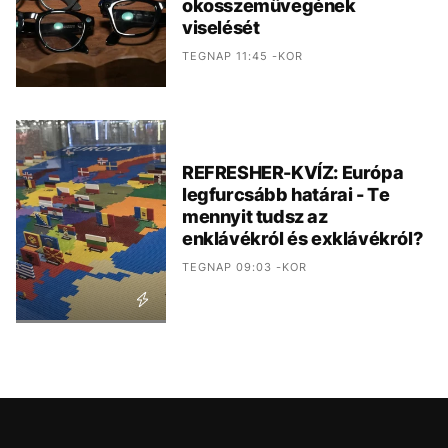
okosszemüvegének
viselését
TEGNAP 11:45 -KOR
REFRESHER-KVÍZ: Európa
legfurcsább határai - Te
mennyit tudsz az
enklávékról és exklávékról?
TEGNAP 09:03 -KOR