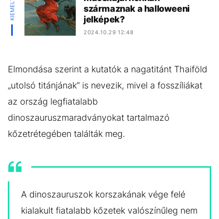
származnak a halloweeni
jelképek?
2024.10.29 12:48
Elmondása szerint a kutatók a nagatitánt Thaiföld
„utolsó titánjának” is nevezik, mivel a fosszíliákat
az ország legfiatalabb
dinoszauruszmaradványokat tartalmazó
kőzetrétegében találták meg.
A dinoszauruszok korszakának vége felé
kialakult fiatalabb kőzetek valószínűleg nem