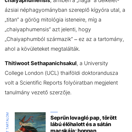
chaiyaphumensis
, amiben a „naga” a délkelet-
ázsiai néphagyományban szereplő kígyóra utal, a
„titan” a görög mitológia isteneire, míg a
„chaiyaphumensis” azt jelenti, hogy
„Chaiyaphumból származik” – ez az a tartomány,
ahol a kövületeket megtalálták.
Thitiwoot Sethapanichsakul
, a University
College London (UCL) thaiföldi doktorandusza
volt a Scientific Reports folyóiratban megjelent
tanulmány vezető szerzője.
KIEMELT TARTALOM
Seprűn lovagló pap, törött
lábú élőhalott és a sátán
macskája: honnan