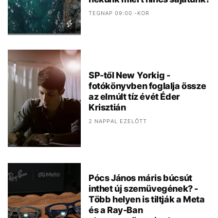
TEGNAP 09:00 -KOR
SP-től New Yorkig -
fotókönyvben foglalja össze
az elmúlt tíz évét Éder
Krisztián
2 NAPPAL EZELŐTT
Pócs János máris búcsút
inthet új szemüvegének? -
Több helyen is tiltják a Meta
és a Ray-Ban