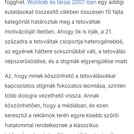
függhet.
Wohlrab és társai 2007-ben
egy addigi
kutatásokat összesítő cikkben összesen 10 fajta
kategóriát határoztak meg a tetováltak
motivációját illetően. Ahogy ők is írják, a 21.
századra a tetováltak csoportja heterogénebbé,
az egyének háttere sokszínűbbé vált, a tetoválás
népszerűsödése, és a stigmák elgyengülése miatt.
Az, hogy minek köszönhető a tetoválásokkal
kapcsolatos stigmák fokozatos leomlása, szintén
több dologra vezethető vissza. Annak
köszönhetően, hogy a médiában, és ezen
keresztül a reklámok terén egyre kisebb szűrői
hatalommal rendelkeznek a klasszikus