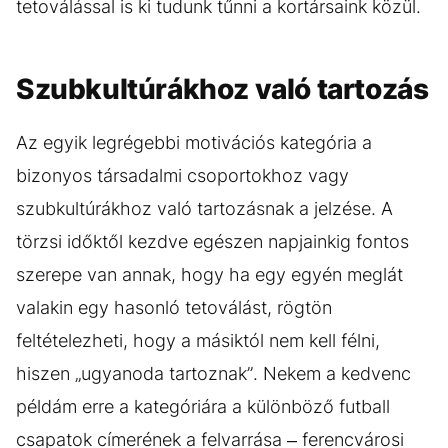
tetoválással is ki tudunk tűnni a kortársaink közül.
Szubkultúrákhoz való tartozás
Az egyik legrégebbi motivációs kategória a
bizonyos társadalmi csoportokhoz vagy
szubkultúrákhoz való tartozásnak a jelzése. A
törzsi időktől kezdve egészen napjainkig fontos
szerepe van annak, hogy ha egy egyén meglát
valakin egy hasonló tetoválást, rögtön
feltételezheti, hogy a másiktól nem kell félni,
hiszen „ugyanoda tartoznak”. Nekem a kedvenc
példám erre a kategóriára a különböző futball
csapatok címerének a felvarrása – ferencvárosi