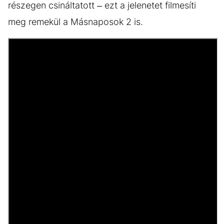
részegen csináltatott – ezt a jelenetet filmesíti
meg remekül a Másnaposok 2 is.