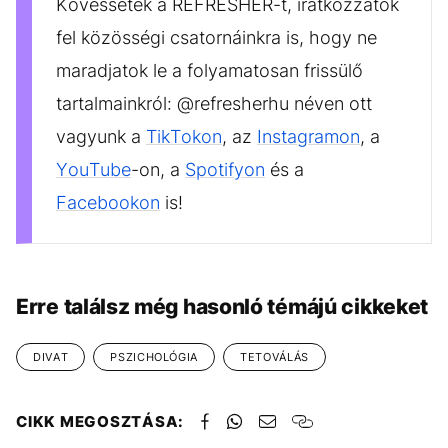
Kövessétek a REFRESHER-t, iratkozzatok
fel közösségi csatornáinkra is, hogy ne
maradjatok le a folyamatosan frissülő
tartalmainkról: @refresherhu néven ott
vagyunk a
TikTokon
, az
Instagramon
, a
YouTube
-on, a
Spotifyon
és a
Facebookon
is!
Erre találsz még hasonló témájú cikkeket
DIVAT
PSZICHOLÓGIA
TETOVÁLÁS
CIKK MEGOSZTÁSA: