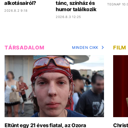
alkotásairól?
tánc, színház és
TEGNAP 10:
humor találkozik
2026.8.2 9:18
2026.8.3 12:25
TÁRSADALOM
FILM
MINDEN CIKK
Eltűnt egy 21 éves fiatal, az Ozora
Chris