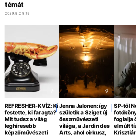
témát
2026.8.2 9:18
REFRESHER-KVÍZ: Ki
Jenna Jalonen: így
SP-től N
festette, ki faragta?
születik a Sziget új
fotókön
Mit tudsz a világ
összművészeti
foglalja
leghíresebb
világa, a Jardin des
elmúlt t
képzőművészeti
Arts, ahol cirkusz,
Krisztiá