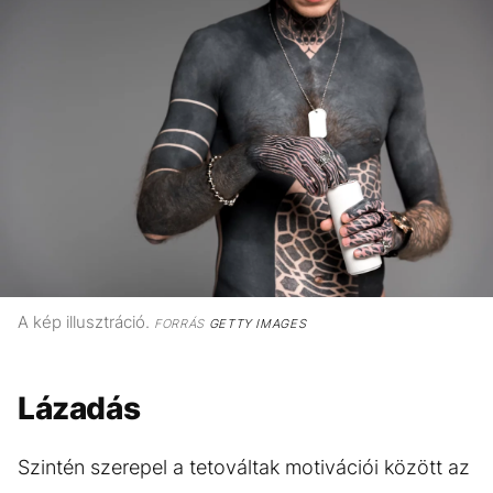
A kép illusztráció.
FORRÁS
GETTY IMAGES
Lázadás
Szintén szerepel a tetováltak motivációi között az