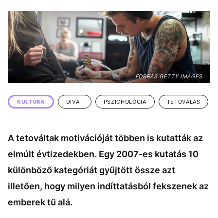
KÖZÉLET
UTAZÁS
ÉLETMÓD
DESIGN
BESZÉLGETÉSEK
ARCOK
VIDEÓ
TÖRTÉNETEK
FORRÁS GETTY IMAGES
GASZTRO
KULTÚRA
DIVAT
PSZICHOLÓGIA
TETOVÁLÁS
A tetováltak motivációját többen is kutatták az
elmúlt évtizedekben. Egy 2007-es kutatás 10
különböző kategóriát gyűjtött össze azt
illetően, hogy milyen indíttatásból fekszenek az
emberek tű alá.