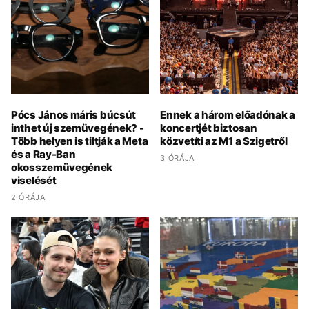
Pócs János máris búcsút
Ennek a három előadónak a
inthet új szemüvegének? -
koncertjét biztosan
Több helyen is tiltják a Meta
közvetíti az M1 a Szigetről
és a Ray-Ban
3 ÓRÁJA
okosszemüvegének
viselését
2 ÓRÁJA