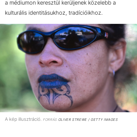
a médiumon keresztül kerüljenek közelebb a
kulturális identitásukhoz, tradícióikhoz.
A kép illusztráció.
FORRÁS
OLIVER STREWE / GETTY IMAGES