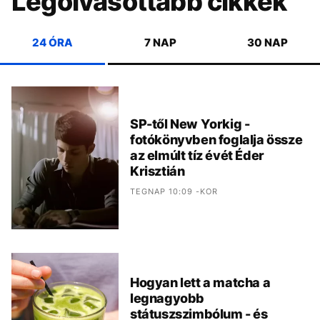
Legolvasottabb cikkek
24 ÓRA
7 NAP
30 NAP
SP-től New Yorkig -
fotókönyvben foglalja össze
az elmúlt tíz évét Éder
Krisztián
TEGNAP 10:09 -KOR
Hogyan lett a matcha a
legnagyobb
státuszszimbólum - és