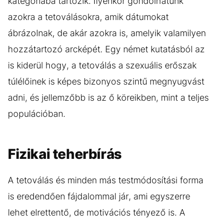
kategóriába tartozik. Ilyenkor gondolhatunk
azokra a tetoválásokra, amik dátumokat
ábrázolnak, de akár azokra is, amelyik valamilyen
hozzátartozó arcképét. Egy német kutatásból az
is kiderül hogy, a tetoválás a szexuális erőszak
túlélőinek is képes bizonyos szintű megnyugvást
adni, és jellemzőbb is az ő köreikben, mint a teljes
populációban.
Fizikai teherbírás
A tetoválás és minden más testmódosítási forma
is eredendően fájdalommal jár, ami egyszerre
lehet elrettentő, de motivációs tényező is. A