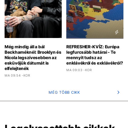
Még mindig áll a bál
REFRESHER-KVÍZ: Európa
Beckhaméknél: Brooklyn és
legfurcsább határai - Te
Nicola legszívesebben az
mennyit tudsz az
esküvőjük dátumát is
enklávékról és exklávékról?
elfelejtenék
MA 09:03 -KOR
MA 09:54 -KOR
MÉG TÖBB CIKK