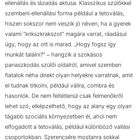
ellenállás és lázadás aktusa. Klasszikus szülőkkel
szembeni ellenállási forma például a tetoválás,
hiszen sokszor nem veszik jó néven, ha a gyerek
valami "krikszkrakszot" magára varrat, ráadásul
úgy, hogy az ott is marad. „Hogy fogsz így
munkát találni?“ – hangzik a szokásos
panaszkodás szülői oldalról, amivel szemben
fiatalok néha direkt olyan helyekre varratnak, amit
el tudnak titkolni, például vállra, combra és
hasonlók. De nem feltétlenül csak felmenőkről
lehet szó, elképzelhető, hogy az alany egy olyan
tágabb szociális környezetben él, ahol nem
elfogadott a tetoválás, például különböző vallási
csoportokban. Szerencsére mostanra sokkal