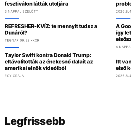
fesztiválon látták utoljára
problé
3 NAPPAL EZELŐTT
2026.8.4
REFRESHER-KVÍZ: te mennyit tudsz a
A Goo
Dunáról?
így l
elsős
TEGNAP 09:32 -KOR
4 NAPPA
Taylor Swift kontra Donald Trump:
eltávolították az énekesnő dalait az
Itt va
amerikai elnök videóiból
első 
EGY ÓRÁJA
2026.8.4
Legfrissebb