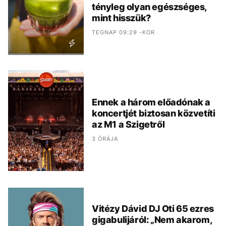
tényleg olyan egészséges,
mint hisszük?
TEGNAP 09:29 -KOR
Ennek a három előadónak a
koncertjét biztosan közvetíti
az M1 a Szigetről
3 ÓRÁJA
Vitézy Dávid DJ Oti 65 ezres
gigabulijáról: „Nem akarom,