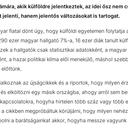
mára, akik külföldre jelentkeztek, az idei ősz nem c
jelenti, hanem jelentős változásokat is tartogat.
ar fiatal dönt úgy, hogy külföldi egyetemen folytatja 
0 ezer magyar hallgató 7%-a, 16 ezer diák tanult külfö
ek a hallgatók csak statisztikai adatokként, a magyar
nt, a hazai politikai klíma elől menekülő, máshol sz
 előttünk.
lalkoznak az újságcikkek és a riportok, hogy milyen é
, és elköltözni egy másik országba, ahogy arról sem b
 kapcsolatokra, hogyha hirtelen több száz vagy több ez
a cikkben megpróbáltuk körüljárni, hogy milyen nehé
ápolni a barátságainkat akkor, hogyha messze vagyun