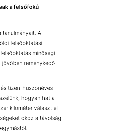
sak a felsőfokú
a tanulmányait. A
ldi felsőoktatási
 felsőoktatás minőségi
ebb jövőben reménykedő
rzés tizen-huszonéves
eszélünk, hogyan hat a
er kilométer választ el
zségeket okoz a távolság
k egymástól.