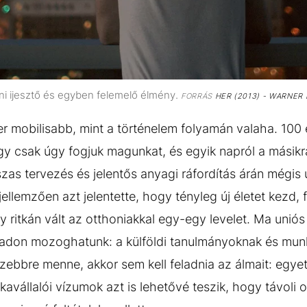
zni ijesztő és egyben felemelő élmény.
FORRÁS
HER (2013) - WARNER 
 mobilisabb, mint a történelem folyamán valaha. 100 
ogy csak úgy fogjuk magunkat, és egyik napról a másik
szas tervezés és jelentős anyagi ráfordítás árán mégis
jellemzően azt jelentette, hogy tényleg új életet kezd, 
y ritkán vált az otthoniakkal egy-egy levelet. Ma unió
abadon mozoghatunk: a külföldi tanulmányoknak és mun
zebbre menne, akkor sem kell feladnia az álmait: egye
kavállalói vízumok azt is lehetővé teszik, hogy távol