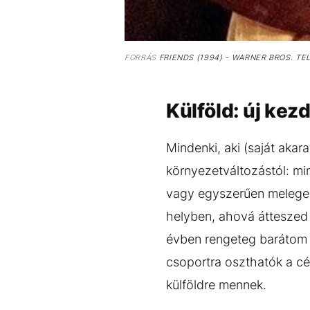
FORRÁS
FRIENDS (1994) - WARNER BROS. TE
Külföld: új ke
Mindenki, aki (saját akara
környezetváltozástól: mi
vagy egyszerűen melegeb
helyben, ahová átteszed 
évben rengeteg barátom 
csoportra oszthatók a cél
külföldre mennek.