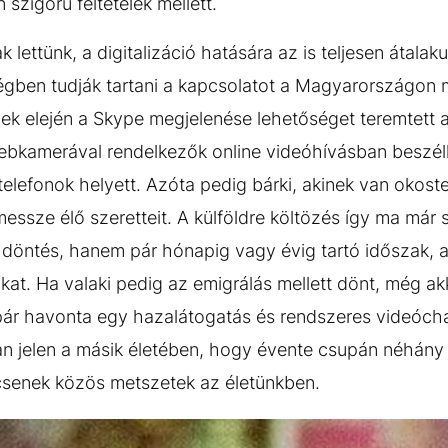
szigorú feltételek mellett.
lettünk, a digitalizáció hatására az is teljesen átalaku
gben tudják tartani a kapcsolatot a Magyarországon m
ek elején a Skype megjelenése lehetőséget teremtett ar
 webkamerával rendelkezők online videóhívásban besz
lefonok helyett. Azóta pedig bárki, akinek van okoste
essze élő szeretteit. A külföldre költözés így ma már 
 döntés, hanem pár hónapig vagy évig tartó időszak, am
okat. Ha valaki pedig az emigrálás mellett dönt, még a
 pár havonta egy hazalátogatás és rendszeres videóch
an jelen a másik életében, hogy évente csupán néhány
ncsenek közös metszetek az életünkben.