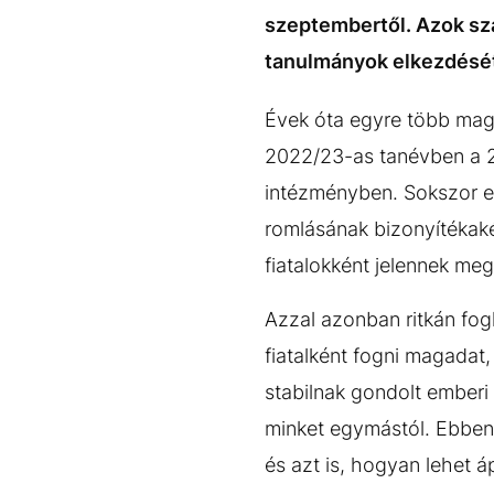
EGYÉB FORMÁTUMOK
REFRESHER
szeptembertől. Azok szá
Kiemelt tartalmak
Videó
Kvíz
Médiaajánlat
Impresszum
tanulmányok elkezdését 
Évek óta egyre több magy
2022/23-as tanévben a 29
intézményben. Sokszor ez
romlásának bizonyítékaké
fiatalokként jelennek meg
Azzal azonban ritkán fog
fiatalként fogni magadat
stabilnak gondolt emberi
minket egymástól. Ebben 
és azt is, hogyan lehet 