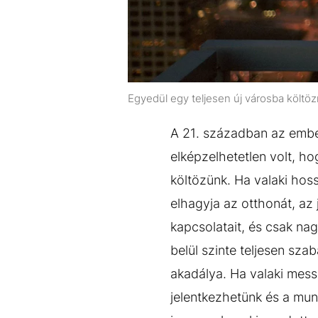
Egyedül egy teljesen új városba költö
A 21. században az ember
elképzelhetetlen volt, h
költözünk. Ha valaki hos
elhagyja az otthonát, az 
kapcsolatait, és csak nag
belül szinte teljesen sz
akadálya. Ha valaki mess
jelentkezhetünk és a mun