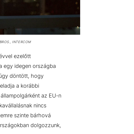
BROS., INTERCOM
évvel ezelőtt
ra egy idegen országba
 úgy döntött, hogy
feladja a korábbi
s állampolgárként az EU-n
kavállalásnak nincs
temre szinte bárhová
i országokban dolgozzunk,