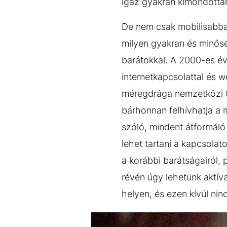
igaz gyakran kimondottan 
De nem csak mobilisabbak 
milyen gyakran és minősé
barátokkal. A 2000-es év
internetkapcsolattal és
méregdrága nemzetközi te
bárhonnan felhívhatja a m
szóló, mindent átformáló
lehet tartani a kapcsolat
a korábbi barátságairól,
révén úgy lehetünk aktív
helyen, és ezen kívül ni