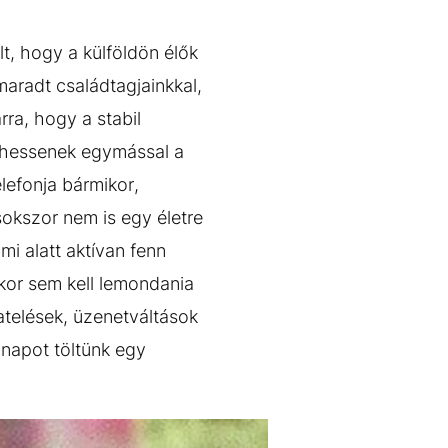
lt, hogy a külföldön élők
aradt családtagjainkkal,
ra, hogy a stabil
élhessenek egymással a
lefonja bármikor,
sokszor nem is egy életre
i alatt aktívan fenn
kkor sem kell lemondania
atelések, üzenetváltások
 napot töltünk egy