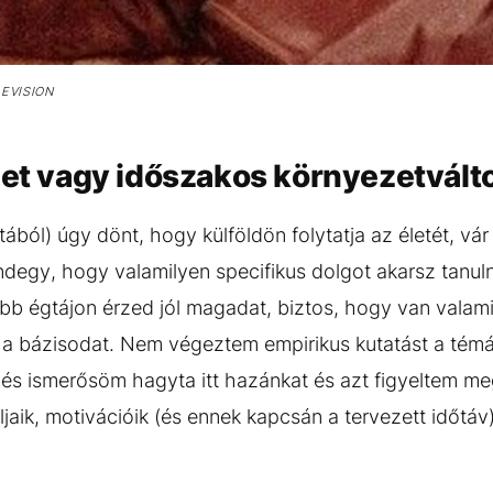
LEVISION
zdet vagy időszakos környezetvál
tából) úgy dönt, hogy külföldön folytatja az életét, vár
ndegy, hogy valamilyen specifikus dolgot akarsz tanuln
b égtájon érzed jól magadat, biztos, hogy van valami
a bázisodat. Nem végeztem empirikus kutatást a témá
és ismerősöm hagyta itt hazánkat és azt figyeltem me
jaik, motivációik (és ennek kapcsán a tervezett időtáv)