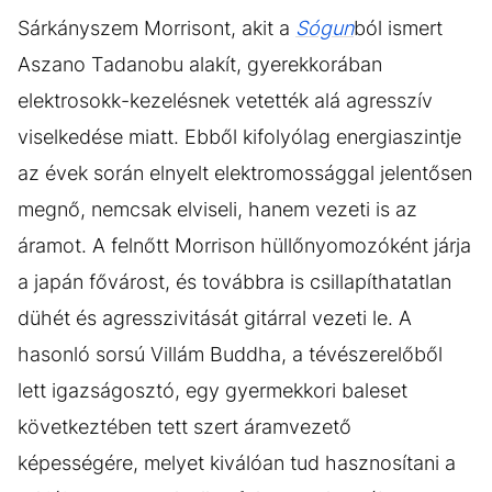
Sárkányszem Morrisont, akit a
Sógun
ból ismert
Aszano Tadanobu alakít, gyerekkorában
elektrosokk-kezelésnek vetették alá agresszív
viselkedése miatt. Ebből kifolyólag energiaszintje
az évek során elnyelt elektromossággal jelentősen
megnő, nemcsak elviseli, hanem vezeti is az
áramot. A felnőtt Morrison hüllőnyomozóként járja
a japán fővárost, és továbbra is csillapíthatatlan
dühét és agresszivitását gitárral vezeti le. A
hasonló sorsú Villám Buddha, a tévészerelőből
lett igazságosztó, egy gyermekkori baleset
következtében tett szert áramvezető
képességére, melyet kiválóan tud hasznosítani a