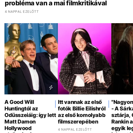
probléma van a mai filmkritikával
4 NAPPAL EZELŐTT
A Good Will
Itt vannak az első
"Nagyon 
Huntingtól az
fotók Billie Eilishról
- A Sár
Odüsszeiáig: így lett
az első komolyabb
sztárja,
Matt Damon
filmszerepében
Rankin a
Hollywood
egyik l
4 NAPPAL EZELŐTT