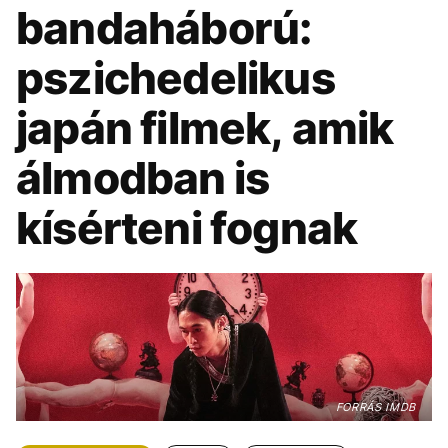
KÖZÉLET
UTAZÁS
bandaháború:
ÉLETMÓD
DESIGN
pszichedelikus
BESZÉLGETÉSEK
ARCOK
japán filmek, amik
VIDEÓ
TÖRTÉNETEK
álmodban is
GASZTRO
kísérteni fognak
FORRÁS IMDB