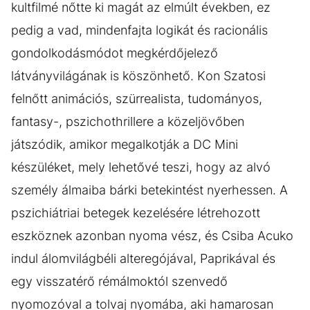
kultfilmé nőtte ki magát az elmúlt években, ez
pedig a vad, mindenfajta logikát és racionális
gondolkodásmódot megkérdőjelező
látványvilágának is köszönhető. Kon Szatosi
felnőtt animációs, szürrealista, tudományos,
fantasy-, pszichothrillere a közeljövőben
játszódik, amikor megalkotják a DC Mini
készüléket, mely lehetővé teszi, hogy az alvó
személy álmaiba bárki betekintést nyerhessen. A
pszichiátriai betegek kezelésére létrehozott
eszköznek azonban nyoma vész, és Csiba Acuko
indul álomvilágbéli alteregójával, Paprikával és
egy visszatérő rémálmoktól szenvedő
nyomozóval a tolvaj nyomába, aki hamarosan