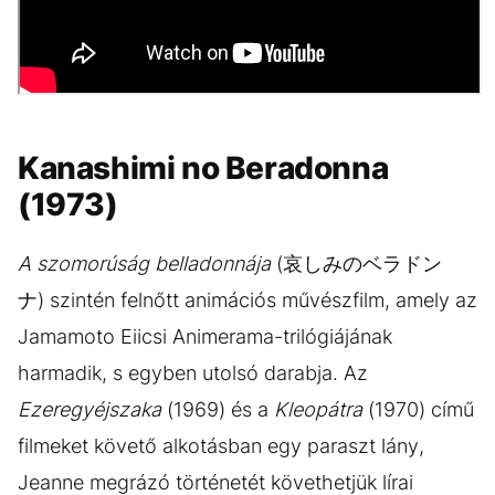
Kanashimi no Beradonna
(1973)
A szomorúság belladonnája
(哀しみのベラドン
ナ) szintén felnőtt animációs művészfilm, amely az
Jamamoto Eiicsi Animerama-trilógiájának
harmadik, s egyben utolsó darabja. Az
Ezeregyéjszaka
(1969) és a
Kleopátra
(1970) című
filmeket követő alkotásban egy paraszt lány,
Jeanne megrázó történetét követhetjük lírai