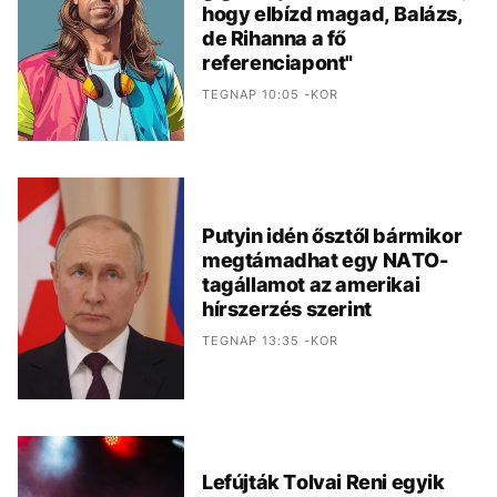
hogy elbízd magad, Balázs,
de Rihanna a fő
referenciapont"
TEGNAP 10:05 -KOR
Putyin idén ősztől bármikor
megtámadhat egy NATO-
tagállamot az amerikai
hírszerzés szerint
TEGNAP 13:35 -KOR
Lefújták Tolvai Reni egyik