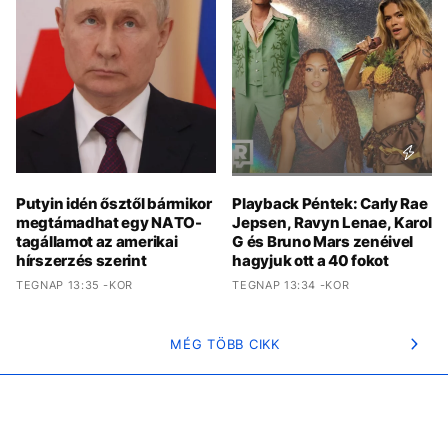
Putyin idén ősztől bármikor
Playback Péntek: Carly Rae
megtámadhat egy NATO-
Jepsen, Ravyn Lenae, Karol
tagállamot az amerikai
G és Bruno Mars zenéivel
hírszerzés szerint
hagyjuk ott a 40 fokot
TEGNAP 13:35 -KOR
TEGNAP 13:34 -KOR
MÉG TÖBB CIKK