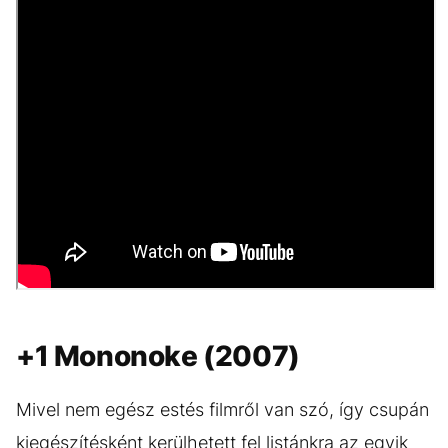
+1 Mononoke (2007)
Mivel nem egész estés filmről van szó, így csupán
kiegészítésként kerülhetett fel listánkra az egyik