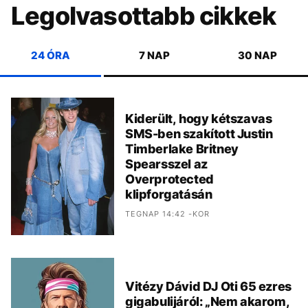
Legolvasottabb cikkek
24 ÓRA
7 NAP
30 NAP
Kiderült, hogy kétszavas
SMS-ben szakított Justin
Timberlake Britney
Spearsszel az
Overprotected
klipforgatásán
TEGNAP 14:42 -KOR
Vitézy Dávid DJ Oti 65 ezres
gigabulijáról: „Nem akarom,