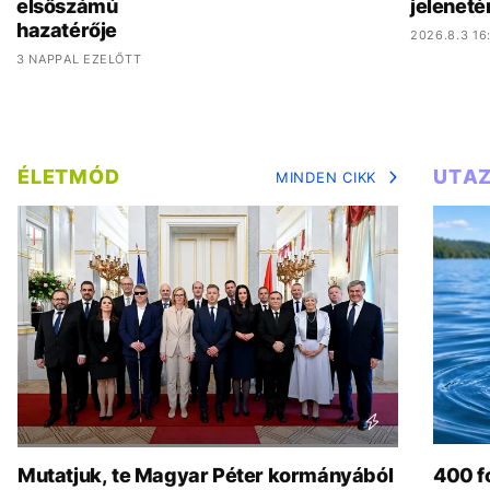
elsőszámú
jeleneté
hazatérője
2026.8.3 16
3 NAPPAL EZELŐTT
ÉLETMÓD
UTA
MINDEN CIKK
Mutatjuk, te Magyar Péter kormányából
400 fo