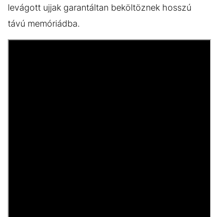
levágott ujjak garantáltan beköltöznek hosszú
távú memóriádba.