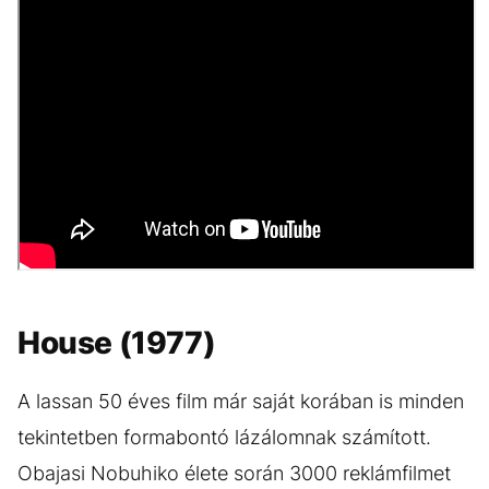
House (1977)
A lassan 50 éves film már saját korában is minden
tekintetben formabontó lázálomnak számított.
Obajasi Nobuhiko élete során 3000 reklámfilmet