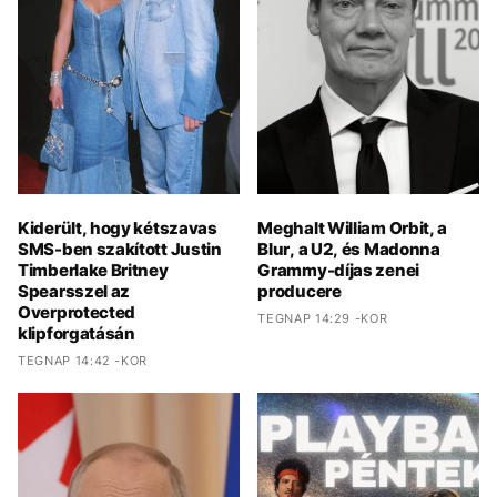
Kiderült, hogy kétszavas
Meghalt William Orbit, a
SMS-ben szakított Justin
Blur, a U2, és Madonna
Timberlake Britney
Grammy-díjas zenei
Spearsszel az
producere
Overprotected
TEGNAP 14:29 -KOR
klipforgatásán
TEGNAP 14:42 -KOR