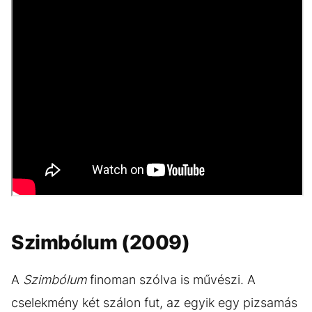
Szimbólum (2009)
A
Szimbólum
finoman szólva is művészi. A
cselekmény két szálon fut, az egyik egy pizsamás