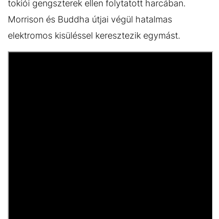
tokiói gengszterek ellen folytatott harcában.
Morrison és Buddha útjai végül hatalmas
elektromos kisüléssel keresztezik egymást.