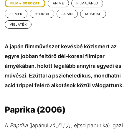
FILM + SOROZAT
ANIME
FILMAJÁNLÓ
FILMEK
HORROR
JAPÁN
MUSICAL
VÍGJÁTÉK
A japán filmművészet kevésbé közismert az
egyre jobban feltörő dél-koreai filmipar
árnyékában, holott legalább annyira egyedi és
művészi. Ezúttal a pszicheledikus, mondhatni
acid trippel felérő alkotások közül válogattunk.
Paprika (2006)
A
Paprika
(japánul パプリカ, ejtsd papurika) igazi