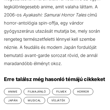
legkülönlegesebb anime, amit valaha láttam. A
2006-os
Ayakashi: Samurai Horror Tales
című
horror-antológia spin-offja, egy vándor
gyógyszerárus utazását mutatja be, mely során
rengeteg természetfeletti lénnyel kell szembe
néznie. A feudális és modern Japán fordulóját
bemutató avant-garde sorozat rövid, de annál
maradandóbb élményt okoz.
Erre találsz még hasonló témájú cikkeket
ANIME
FILMAJÁNLÓ
FILMEK
HORROR
JAPÁN
MUSICAL
VÍGJÁTÉK