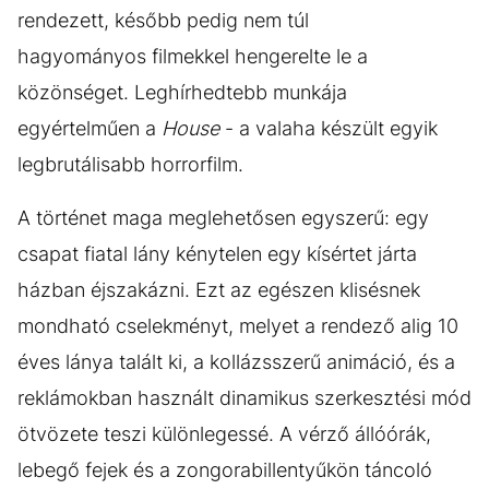
rendezett, később pedig nem túl
hagyományos filmekkel hengerelte le a
közönséget. Leghírhedtebb munkája
egyértelműen a
House
- a valaha készült egyik
legbrutálisabb horrorfilm.
A történet maga meglehetősen egyszerű: egy
csapat fiatal lány kénytelen egy kísértet járta
házban éjszakázni. Ezt az egészen klisésnek
mondható cselekményt, melyet a rendező alig 10
éves lánya talált ki, a kollázsszerű animáció, és a
reklámokban használt dinamikus szerkesztési mód
ötvözete teszi különlegessé. A vérző állóórák,
lebegő fejek és a zongorabillentyűkön táncoló