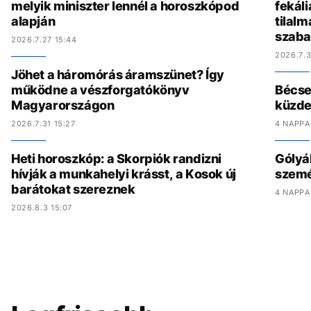
melyik miniszter lennél a horoszkópod
fekál
alapján
tilalm
szaba
2026.7.27 15:44
2026.7.3
Jöhet a háromórás áramszünet? Így
működne a vészforgatókönyv
Bécset
Magyarországon
küzde
2026.7.31 15:27
4 NAPPA
Heti horoszkóp: a Skorpiók randizni
Gólyák
hívják a munkahelyi krásst, a Kosok új
szemét
barátokat szereznek
4 NAPPA
2026.8.3 15:07