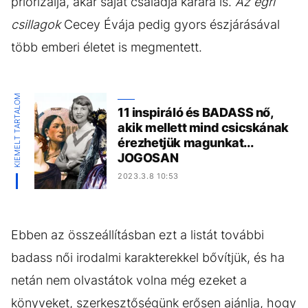
priorizálja, akár saját családja kárára is.
Az egri
csillagok
Cecey Évája pedig gyors észjárásával
több emberi életet is megmentett.
KIEMELT TARTALOM
11 inspiráló és BADASS nő,
akik mellett mind csicskának
érezhetjük magunkat...
JOGOSAN
2023.3.8 10:53
Ebben az összeállításban ezt a listát további
badass női irodalmi karakterekkel bővítjük, és ha
netán nem olvastátok volna még ezeket a
könyveket, szerkesztőségünk erősen ajánlja, hogy