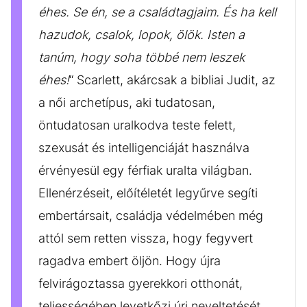
éhes. Se én, se a családtagjaim. És ha kell
hazudok, csalok, lopok, ölök. Isten a
tanúm, hogy soha többé nem leszek
éhes!
“ Scarlett, akárcsak a bibliai Judit, az
a női archetípus, aki tudatosan,
öntudatosan uralkodva teste felett,
szexusát és intelligenciáját használva
érvényesül egy férfiak uralta világban.
Ellenérzéseit, előítéletét legyűrve segíti
embertársait, családja védelmében még
attól sem retten vissza, hogy fegyvert
ragadva embert öljön. Hogy újra
felvirágoztassa gyerekkori otthonát,
teljességében levetkőzi úri neveltetését,