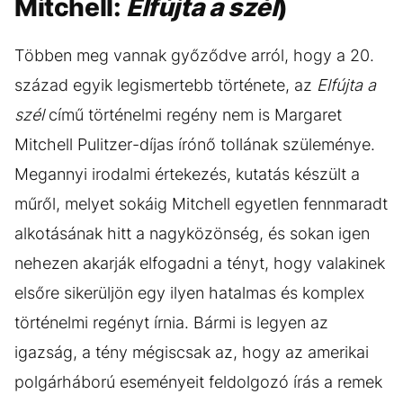
Mitchell:
Elfújta a szél
)
Többen meg vannak győződve arról, hogy a 20.
század egyik legismertebb története, az
Elfújta a
szél
című történelmi regény nem is Margaret
Mitchell Pulitzer-díjas írónő tollának szüleménye.
Megannyi irodalmi értekezés, kutatás készült a
műről, melyet sokáig Mitchell egyetlen fennmaradt
alkotásának hitt a nagyközönség, és sokan igen
nehezen akarják elfogadni a tényt, hogy valakinek
elsőre sikerüljön egy ilyen hatalmas és komplex
történelmi regényt írnia. Bármi is legyen az
igazság, a tény mégiscsak az, hogy az amerikai
polgárháború eseményeit feldolgozó írás a remek