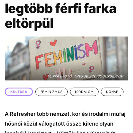
KÖZÉLET
UTAZÁS
legtöbb férfi farka
ÉLETMÓD
DESIGN
eltörpül
BESZÉLGETÉSEK
ARCOK
VIDEÓ
TÖRTÉNETEK
GASZTRO
FORRÁS FOTÓ: THEPUBLICDISCOURSE.COM
KULTÚRA
FEMINIZMUS
IRODALOM
NŐNAP
A Refresher több nemzet, kor és irodalmi műfaj
hősnői közül válogatott össze kilenc olyan