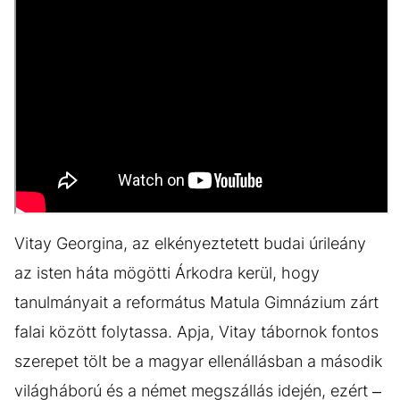
Vitay Georgina, az elkényeztetett budai úrileány
az isten háta mögötti Árkodra kerül, hogy
tanulmányait a református Matula Gimnázium zárt
falai között folytassa. Apja, Vitay tábornok fontos
szerepet tölt be a magyar ellenállásban a második
világháború és a német megszállás idején, ezért –