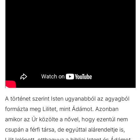
A történet szerint Isten ugyanabból az agyagból
formázta meg Lilitet, mint Ádámot. Azonban
amikor az Úr közölte a nővel, hogy ezentúl nem
csupán a férfi társa, de egyúttal alárendeltje is,
Lilit lelépett, otthagyva a bibliai Istent és Ádámot