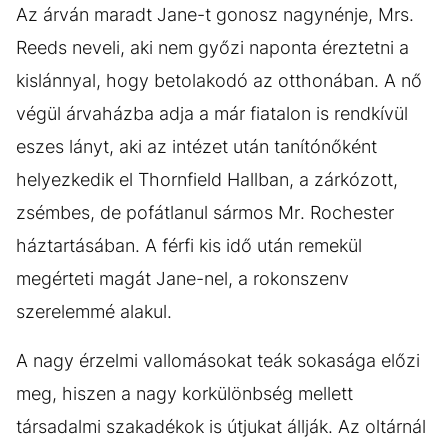
Az árván maradt Jane-t gonosz nagynénje, Mrs.
Reeds neveli, aki nem győzi naponta éreztetni a
kislánnyal, hogy betolakodó az otthonában. A nő
végül árvaházba adja a már fiatalon is rendkívül
eszes lányt, aki az intézet után tanítónőként
helyezkedik el Thornfield Hallban, a zárkózott,
zsémbes, de pofátlanul sármos Mr. Rochester
háztartásában. A férfi kis idő után remekül
megérteti magát Jane-nel, a rokonszenv
szerelemmé alakul.
A nagy érzelmi vallomásokat teák sokasága előzi
meg, hiszen a nagy korkülönbség mellett
társadalmi szakadékok is útjukat állják. Az oltárnál