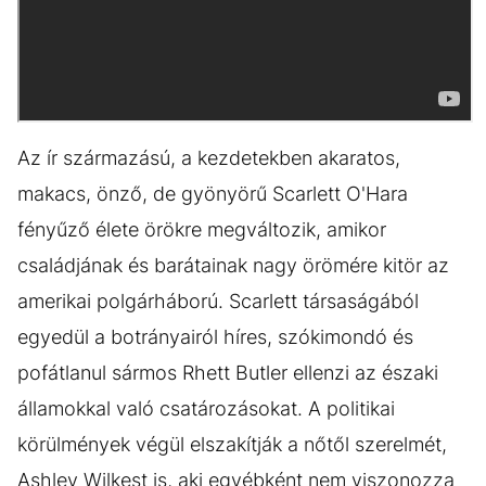
Az ír származású, a kezdetekben akaratos,
makacs, önző, de gyönyörű Scarlett O'Hara
fényűző élete örökre megváltozik, amikor
családjának és barátainak nagy örömére kitör az
amerikai polgárháború. Scarlett társaságából
egyedül a botrányairól híres, szókimondó és
pofátlanul sármos Rhett Butler ellenzi az északi
államokkal való csatározásokat. A politikai
körülmények végül elszakítják a nőtől szerelmét,
Ashley Wilkest is, aki egyébként nem viszonozza