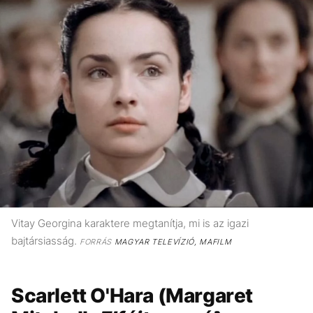
Vitay Georgina karaktere megtanítja, mi is az igazi
bajtársiasság.
FORRÁS
MAGYAR TELEVÍZIÓ, MAFILM
Scarlett O'Hara (Margaret