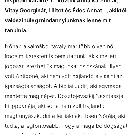
inspiráló karaktert – köztük Anna Kareninát,
Vitay Georginát, Lilitet és Édes Annát –, akiktől
valószínűleg mindannyiunknak lenne mit
tanulnia.
Nőnap alkalmából tavaly már több olyan női
irodalmi karaktert is bemutattunk, akik mellett
jogosan érezhetjük magunkat csicskának. Ilyen
volt Antigoné, aki nem volt hajlandó elviselni az
igazságtalanságot. A bibliai Judit, aki egymaga
mentette meg népét. Dosztojevszkij Nasztaszja
Filippovnája, aki soha nem volt hajlandó
meghunyászkodni a férfiaknak. Ibsen Nórája, aki
tudta, a legfontosabb, hogy a maga boldogságát