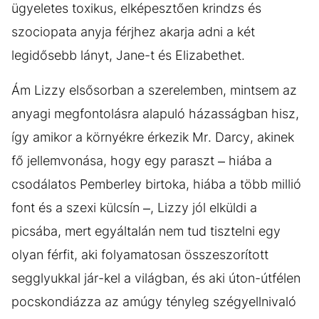
ügyeletes toxikus, elképesztően krindzs és
szociopata anyja férjhez akarja adni a két
legidősebb lányt, Jane-t és Elizabethet.
Ám Lizzy elsősorban a szerelemben, mintsem az
anyagi megfontolásra alapuló házasságban hisz,
így amikor a környékre érkezik Mr. Darcy, akinek
fő jellemvonása, hogy egy paraszt – hiába a
csodálatos Pemberley birtoka, hiába a több millió
font és a szexi külcsín –, Lizzy jól elküldi a
picsába, mert egyáltalán nem tud tisztelni egy
olyan férfit, aki folyamatosan összeszorított
segglyukkal jár-kel a világban, és aki úton-útfélen
pocskondiázza az amúgy tényleg szégyellnivaló