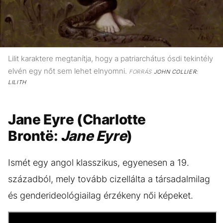
Lilit karaktere megtanítja, hogy a patriarchátus ósdi tekintély
elvén egy nőt sem lehet elnyomni.
FORRÁS
JOHN COLLIER:
LILITH
Jane Eyre (Charlotte
Brontë:
Jane Eyre
)
Ismét egy angol klasszikus, egyenesen a 19.
századból, mely tovább cizellálta a társadalmilag
és genderideológiailag érzékeny női képeket.