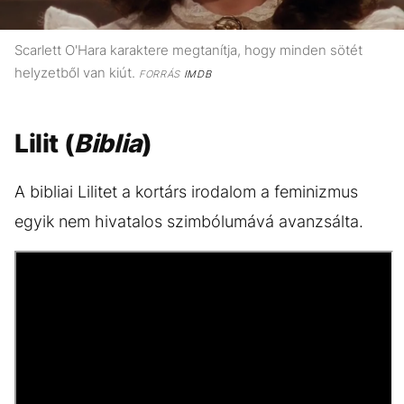
Scarlett O'Hara karaktere megtanítja, hogy minden sötét
helyzetből van kiút.
FORRÁS
IMDB
Lilit (
Biblia
)
A bibliai Lilitet a kortárs irodalom a feminizmus
egyik nem hivatalos szimbólumává avanzsálta.