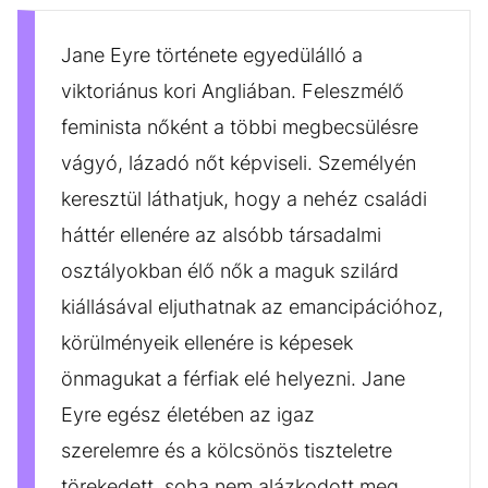
Jane Eyre története egyedülálló a
viktoriánus kori Angliában. Feleszmélő
feminista nőként a többi megbecsülésre
vágyó, lázadó nőt képviseli. Személyén
keresztül láthatjuk, hogy a nehéz családi
háttér ellenére az alsóbb társadalmi
osztályokban élő nők a maguk szilárd
kiállásával eljuthatnak az emancipációhoz,
körülményeik ellenére is képesek
önmagukat a férfiak elé helyezni. Jane
Eyre egész életében az igaz
szerelemre és a kölcsönös tiszteletre
törekedett, soha nem alázkodott meg.