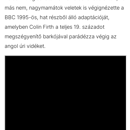
más nem, nagymamátok veletek is végignézette a
BBC 1995-ös, hat részből álló adaptációját,
amelyben Colin Firth a teljes 19. századot
megszégyenítő barkójával parádézza végig az
angol úri vidéket.