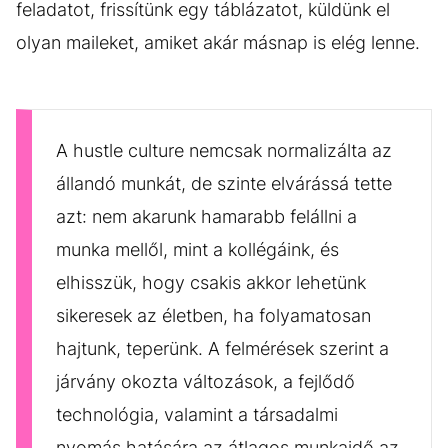
feladatot, frissítünk egy táblázatot, küldünk el
olyan maileket, amiket akár másnap is elég lenne.
A hustle culture nemcsak normalizálta az
állandó munkát, de szinte elvárássá tette
azt: nem akarunk hamarabb felállni a
munka mellől, mint a kollégáink, és
elhisszük, hogy csakis akkor lehetünk
sikeresek az életben, ha folyamatosan
hajtunk, teperünk. A felmérések szerint a
járvány okozta változások, a fejlődő
technológia, valamint a társadalmi
nyomás hatására az átlagos munkaidő az