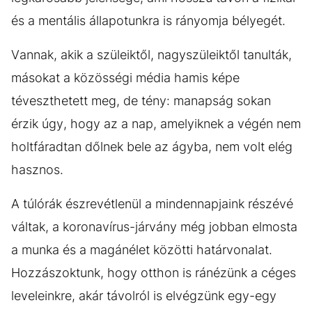
és a mentális állapotunkra is rányomja bélyegét.
Vannak, akik a szüleiktől, nagyszüleiktől tanulták,
másokat a közösségi média hamis képe
téveszthetett meg, de tény: manapság sokan
érzik úgy, hogy az a nap, amelyiknek a végén nem
holtfáradtan dőlnek bele az ágyba, nem volt elég
hasznos.
A túlórák észrevétlenül a mindennapjaink részévé
váltak, a koronavírus-járvány még jobban elmosta
a munka és a magánélet közötti határvonalat.
Hozzászoktunk, hogy otthon is ránézünk a céges
leveleinkre, akár távolról is elvégzünk egy-egy