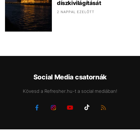
díszkivilágítását
2 NAPPAL EZELŐTT
Social Media csatornák
Kövesd a Refresher.hu-t a social mediában!