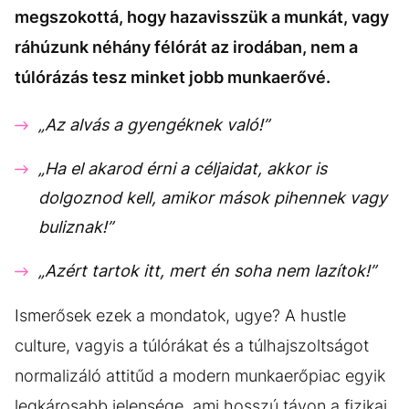
megszokottá, hogy hazavisszük a munkát, vagy
ráhúzunk néhány félórát az irodában, nem a
túlórázás tesz minket jobb munkaerővé.
„Az alvás a gyengéknek való!”
„Ha el akarod érni a céljaidat, akkor is
dolgoznod kell, amikor mások pihennek vagy
buliznak!”
„Azért tartok itt, mert én soha nem lazítok!”
Ismerősek ezek a mondatok, ugye? A hustle
culture, vagyis a túlórákat és a túlhajszoltságot
normalizáló attitűd a modern munkaerőpiac egyik
legkárosabb jelensége, ami hosszú távon a fizikai