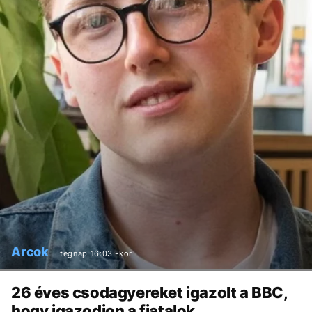
Arcok
tegnap 16:03 -kor
26 éves csodagyereket igazolt a BBC,
hogy igazodjon a fiatalok