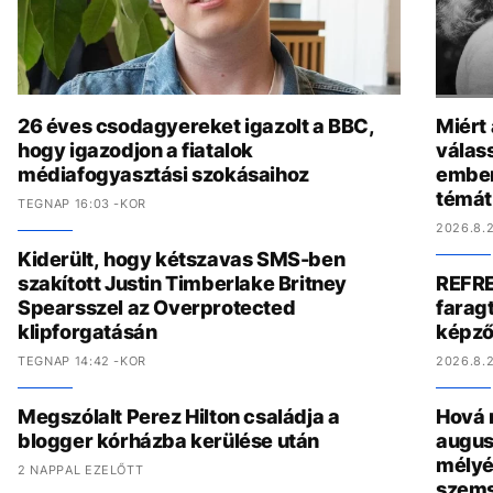
26 éves csodagyereket igazolt a BBC,
Miért
hogy igazodjon a fiatalok
válas
médiafogyasztási szokásaihoz
ember
témát
TEGNAP 16:03 -KOR
2026.8.2
Kiderült, hogy kétszavas SMS-ben
szakított Justin Timberlake Britney
REFRE
Spearsszel az Overprotected
faragt
klipforgatásán
képző
TEGNAP 14:42 -KOR
2026.8.2
Megszólalt Perez Hilton családja a
Hová 
blogger kórházba kerülése után
augus
mélyé
2 NAPPAL EZELŐTT
szem