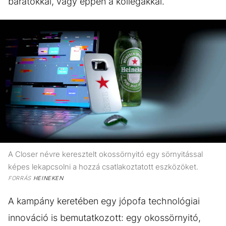
barátokkal, vagy éppen a kollégákkal.
A Closer névre keresztelt okossörnyitó egy sörnyitással
képes lekapcsolni a hozzá csatlakoztatott eszközöket.
FORRÁS
HEINEKEN
A kampány keretében egy jópofa technológiai
innováció is bemutatkozott: egy okossörnyitó,