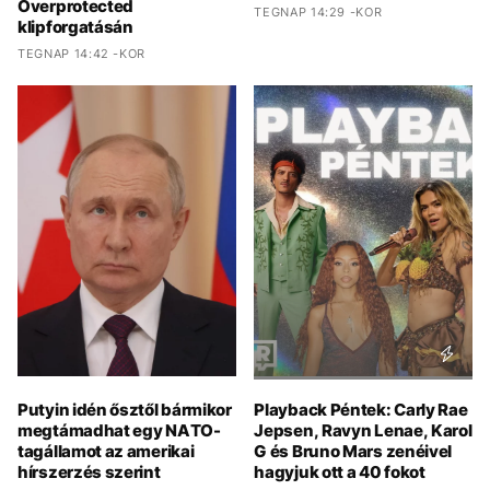
Overprotected
TEGNAP 14:29 -KOR
klipforgatásán
TEGNAP 14:42 -KOR
Putyin idén ősztől bármikor
Playback Péntek: Carly Rae
megtámadhat egy NATO-
Jepsen, Ravyn Lenae, Karol
tagállamot az amerikai
G és Bruno Mars zenéivel
hírszerzés szerint
hagyjuk ott a 40 fokot