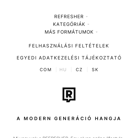
REFRESHER
KATEGÓRIÁK
Médiaajánlat
MÁS FORMÁTUMOK
Zene
Impresszum
Kiemelt tartalmak
Divat
FELHASZNÁLÁSI FELTÉTELEK
Videó
Kultúra
EGYEDI ADATKEZELÉSI TÁJÉKOZTATÓ
Kvíz
ENTR
COM
|
HU
|
CZ
|
SK
Film + sorozat
Tech-Tudomány
Sport
Társadalom
A MODERN GENERÁCIÓ HANGJA
Közélet