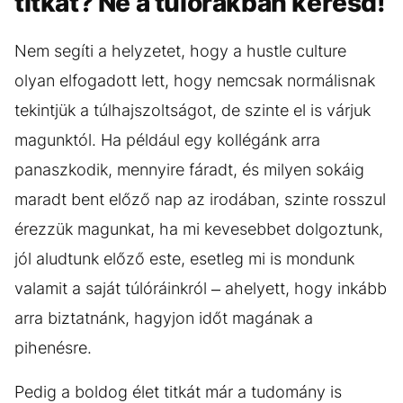
titkát? Ne a túlórákban keresd!
Nem segíti a helyzetet, hogy a hustle culture
olyan elfogadott lett, hogy nemcsak normálisnak
tekintjük a túlhajszoltságot, de szinte el is várjuk
magunktól. Ha például egy kollégánk arra
panaszkodik, mennyire fáradt, és milyen sokáig
maradt bent előző nap az irodában, szinte rosszul
érezzük magunkat, ha mi kevesebbet dolgoztunk,
jól aludtunk előző este, esetleg mi is mondunk
valamit a saját túlóráinkról – ahelyett, hogy inkább
arra biztatnánk, hagyjon időt magának a
pihenésre.
Pedig a boldog élet titkát már a tudomány is