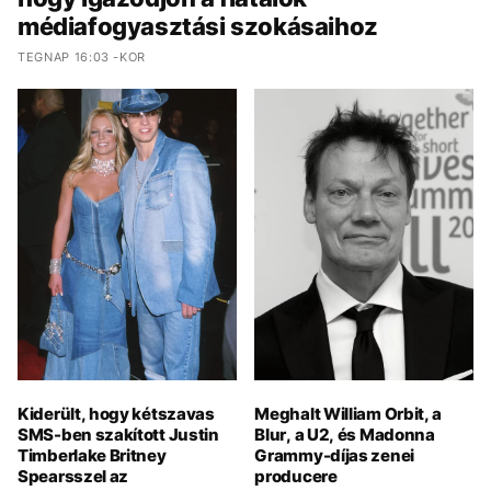
médiafogyasztási szokásaihoz
TEGNAP 16:03 -KOR
Kiderült, hogy kétszavas
Meghalt William Orbit, a
SMS-ben szakított Justin
Blur, a U2, és Madonna
Timberlake Britney
Grammy-díjas zenei
Spearsszel az
producere