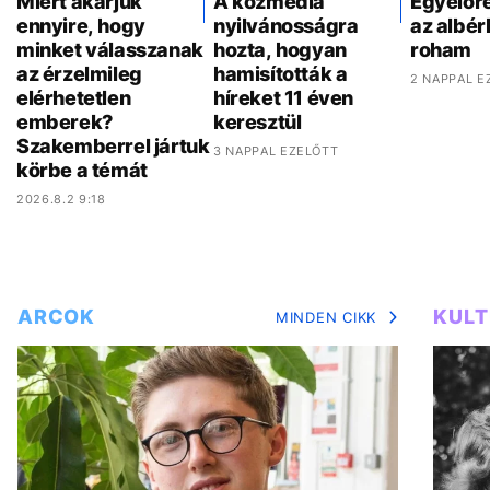
Miért akarjuk
A közmédia
Egyelőr
ennyire, hogy
nyilvánosságra
az albér
minket válasszanak
hozta, hogyan
roham
az érzelmileg
hamisították a
2 NAPPAL E
elérhetetlen
híreket 11 éven
emberek?
keresztül
Szakemberrel jártuk
3 NAPPAL EZELŐTT
körbe a témát
2026.8.2 9:18
ARCOK
KUL
MINDEN CIKK