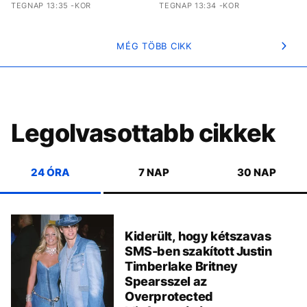
TEGNAP 13:35 -KOR
TEGNAP 13:34 -KOR
MÉG TÖBB CIKK
Legolvasottabb cikkek
24 ÓRA
7 NAP
30 NAP
Kiderült, hogy kétszavas
SMS-ben szakított Justin
Timberlake Britney
Spearsszel az
Overprotected