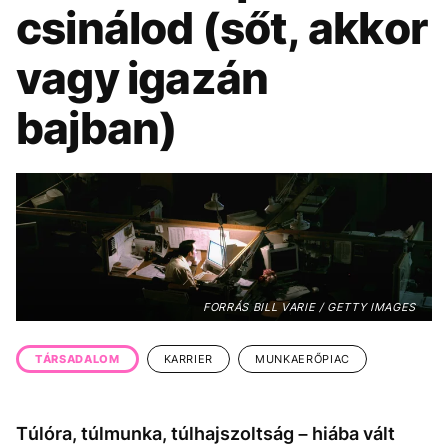
KÖZÉLET
UTAZÁS
csinálod (sőt, akkor
ÉLETMÓD
DESIGN
vagy igazán
BESZÉLGETÉSEK
ARCOK
bajban)
VIDEÓ
TÖRTÉNETEK
GASZTRO
FORRÁS BILL VARIE / GETTY IMAGES
TÁRSADALOM
KARRIER
MUNKAERŐPIAC
Túlóra, túlmunka, túlhajszoltság – hiába vált