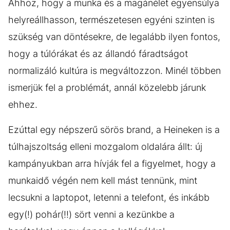
Ahhoz, hogy a munka és a magánélet egyensúlya
helyreállhasson, természetesen egyéni szinten is
szükség van döntésekre, de legalább ilyen fontos,
hogy a túlórákat és az állandó fáradtságot
normalizáló kultúra is megváltozzon. Minél többen
ismerjük fel a problémát, annál közelebb járunk
ehhez.
Ezúttal egy népszerű sörös brand, a Heineken is a
túlhajszoltság elleni mozgalom oldalára állt: új
kampányukban arra hívják fel a figyelmet, hogy a
munkaidő végén nem kell mást tennünk, mint
lecsukni a laptopot, letenni a telefont, és inkább
egy(!) pohár(!!) sört venni a kezünkbe a