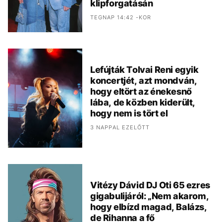
klipforgatásán
TEGNAP 14:42 -KOR
Lefújták Tolvai Reni egyik
koncertjét, azt mondván,
hogy eltört az énekesnő
lába, de közben kiderült,
hogy nem is tört el
3 NAPPAL EZELŐTT
Vitézy Dávid DJ Oti 65 ezres
gigabulijáról: „Nem akarom,
hogy elbízd magad, Balázs,
de Rihanna a fő