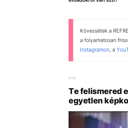
Kövessétek a REFRES
a folyamatosan fris
Instagramon
, a
You
KVÍZ
Te felismered 
egyetlen képk