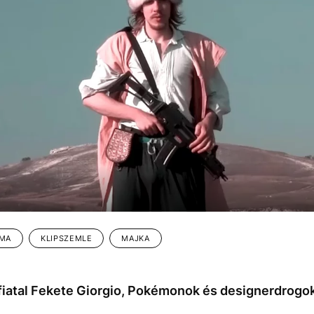
MA
KLIPSZEMLE
MAJKA
fiatal Fekete Giorgio, Pokémonok és designerdrogok.