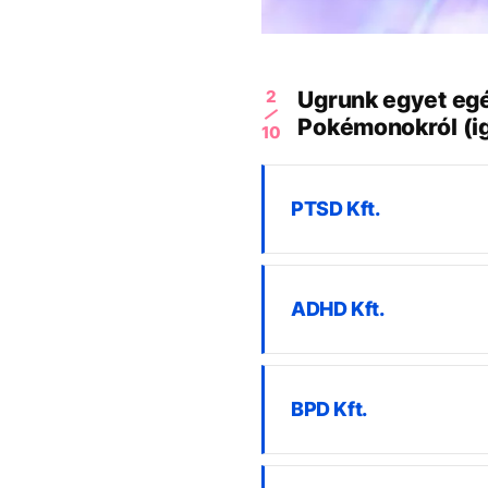
2
Ugrunk egyet egés
Pokémonokról (ig
10
PTSD Kft.
ADHD Kft.
BPD Kft.