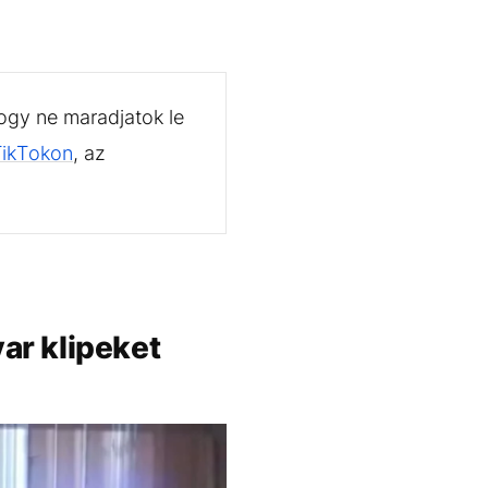
ogy ne maradjatok le
TikTokon
, az
ar klipeket