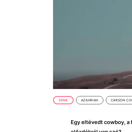
EGYÉB FORMÁTUMOK
REFRESHER
Kiemelt tartalmak
Videó
Kvíz
Médiaajánlat
Impresszum
ZENE
AZAHRIAH
CARSON CO
Egy eltévedt cowboy, a 
előadókról van szó?