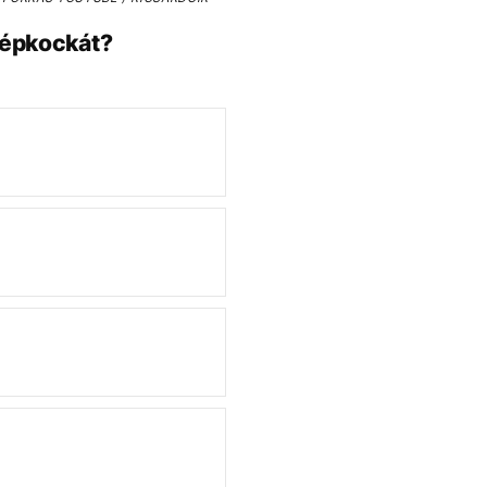
 képkockát?