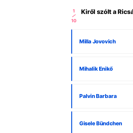
1
Kiről szólt a Ric
10
Milla Jovovich
Mihalik Enikő
Palvin Barbara
Gisele Bündchen