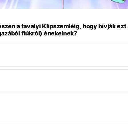
zen a tavalyi Klipszemléig, hogy hívják ezt 
azából fiúkról) énekelnek?