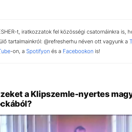
HER-t, iratkozzatok fel közösségi csatornáinkra is, h
sülő tartalmainkról: @refresherhu néven ott vagyunk a
Tube
-on, a
Spotifyon
és a
Facebookon
is!
ezeket a Klipszemle-nyertes magy
ockából?