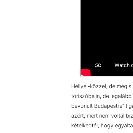
Hellyel-közzel, de mégis 
töriszóbelin, de legalább
bevonult Budapestre“ (iga
azért, mert nem voltál bi
kételkedtél, hogy egyált