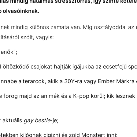
ás mindig hatalmas stresszforrás, így szinte köte
b olvasóinknak.
nek mindig különös zamata van. Míg osztályoddal az e
ításáról szólt, vagyis:
menők“;
öltözködő csajokat hajtják igájukba az ecsetfejű spo
annabe alterarcok, akik a 30Y-ra vagy Ember Márkra c
 forog majd az animék és a K-pop körül; kik lesznek 
z aktuális
gay bestie
-je;
etekben kilógnak cigizni és zöld Monstert inni;