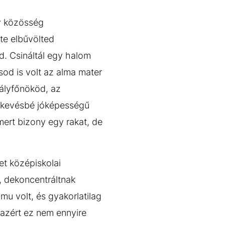
gy közösség
te elbűvölted
d. Csináltál egy halom
sod is volt az alma mater
tályfőnököd, az
k kevésbé jóképességű
ert bizony egy rakat, de
et középiskolai
, dekoncentráltnak
mu volt, és gyakorlatilag
 azért ez nem ennyire