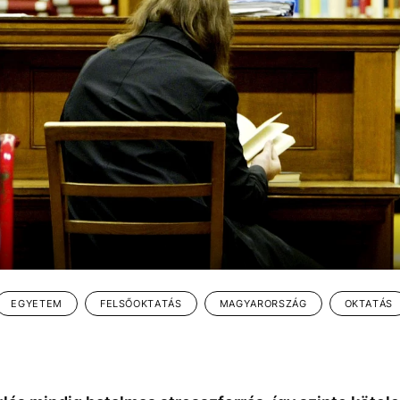
EGYETEM
FELSŐOKTATÁS
MAGYARORSZÁG
OKTATÁS