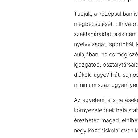
Tudjuk, a középsuliban i
megbecsülését. Elhivatot
szaktanáraidat, akik nem
nyelvvizsgát, sportoltál
aulájában, na és még szép
igazgatód, osztálytársai
diákok, ugye? Hát, sajno
minimum száz ugyanilyen 
Az egyetemi elismeréseke
környezetednek hála stab
érezheted magad, elhihet
négy középiskolai éven k