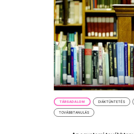
EGYÉB FORMÁTUMOK
REFRESHER
Kiemelt tartalmak
Videó
Kvíz
Médiaajánlat
Impresszum
TÁRSADALOM
DIÁKTÜNTETÉS
TOVÁBBTANULÁS