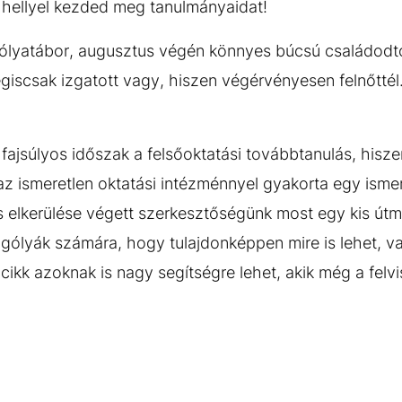
t hellyel kezded meg tanulmányaidat!
 gólyatábor, augusztus végén könnyes búcsú családodt
giscsak izgatott vagy, hiszen végérvényesen felnőttél
 fajsúlyos időszak a felsőoktatási továbbtanulás, hisz
az ismeretlen oktatási intézménnyel gyakorta egy ismer
s elkerülése végett szerkesztőségünk most egy kis útm
 gólyák számára, hogy tulajdonképpen mire is lehet, 
kk azoknak is nagy segítségre lehet, akik még a felvis 