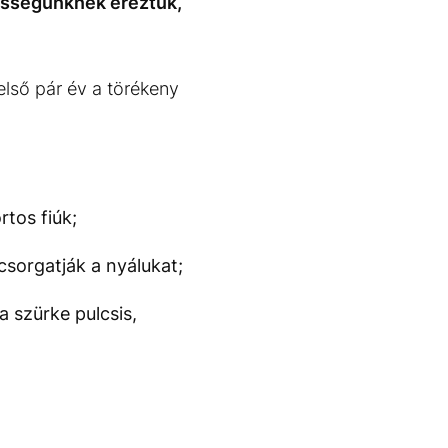
lességünknek éreztük,
lső pár év a törékeny
rtos fiúk;
sorgatják a nyálukat;
a szürke pulcsis,