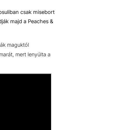
épsuliban csak misebort
adják majd a Peaches &
ámák maguktól
arát, mert lenyúlta a