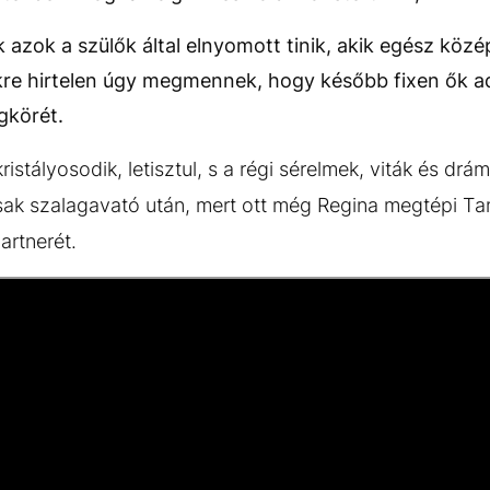
 azok a szülők által elnyomott tinik, akik egész köz
dikre hirtelen úgy megmennek, hogy később fixen ők 
gkörét.
istályosodik, letisztul, s a régi sérelmek, viták és dr
k szalagavató után, mert ott még Regina megtépi Tam
artnerét.