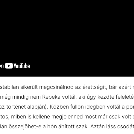
stabilan sikerült megcsinálnod az érettségit, bár azért 
 még mindig nem Rebeka voltál, aki úgy kezdte feleleté
z történet alapján). Közben fullon idegben voltál a po
ztos, miben is kellene megjelenned most már csak volt 
alán összejöhet-e a hőn áhított szak. Aztán láss csod