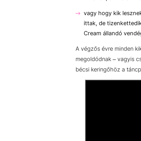
vagy hogy kik lesznek
ittak, de tizenkette
Cream állandó vendé
A végzős évre minden kikr
megoldódnak – vagyis csa
bécsi keringőhöz a táncp