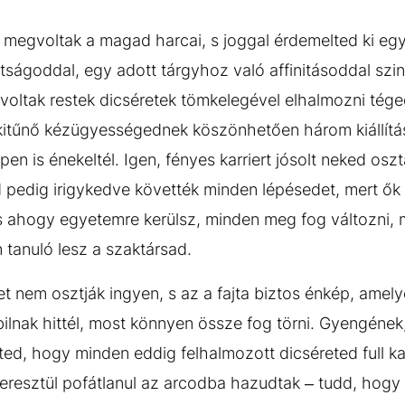
s megvoltak a magad harcai, s joggal érdemelted ki e
tságoddal, egy adott tárgyhoz való affinitásoddal szin
 voltak restek dicséretek tömkelegével elhalmozni tége
, kitűnő kézügyességednek köszönhetően három kiállítá
en is énekeltél. Igen, fényes karriert jósolt neked osz
d pedig irigykedve követték minden lépésedet, mert ő
s ahogy egyetemre kerülsz, minden meg fog változni, m
tanuló lesz a szaktársad.
t nem osztják ingyen, s az a fajta biztos énkép, amely
ilnak hittél, most könnyen össze fog törni. Gyengének
ed, hogy minden eddig felhalmozott dicséreted full ka
eresztül pofátlanul az arcodba hazudtak – tudd, hogy