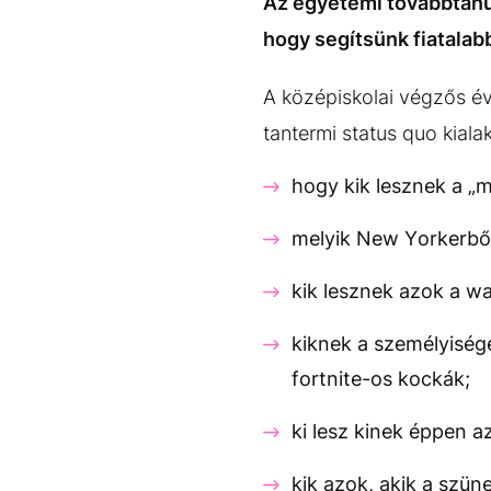
Az egyetemi továbbtanul
hogy segítsünk fiatalab
A középiskolai végzős év
tantermi status quo kialak
hogy kik lesznek a „
melyik New Yorkerből 
kik lesznek azok a w
kiknek a személyisége
fortnite-os kockák;
ki lesz kinek éppen a
kik azok, akik a szün