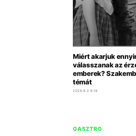
Miért akarjuk ennyi
válasszanak az érze
emberek? Szakember
témát
2026.8.2 9:18
GASZTRO