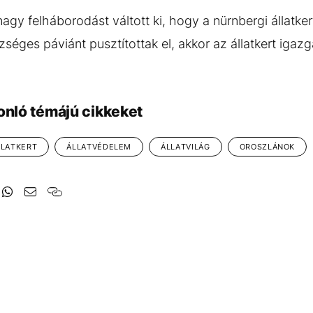
nagy felháborodást váltott ki, hogy a nürnbergi állatke
séges páviánt pusztítottak el, akkor az állatkert igazg
onló témájú cikkeket
LLATKERT
ÁLLATVÉDELEM
ÁLLATVILÁG
OROSZLÁNOK