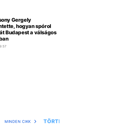
sony Gergely
ntette, hogyan spórol
át Budapest a válságos
ban
9:57
TÖRTÉNETEK
MINDEN CIKK
MIN