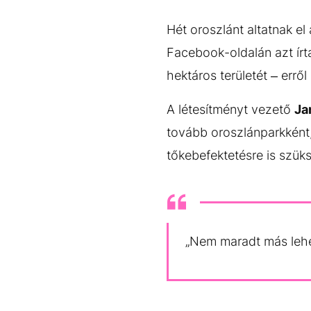
EGYÉB FORMÁTUMOK
REFRESHER
Kiemelt tartalmak
Videó
Kvíz
Médiaajánlat
Impresszum
Hét oroszlánt altatnak e
Facebook-oldalán azt írta
hektáros területét – erről
A létesítményt vezető
Ja
tovább oroszlánparkként,
tőkebefektetésre is szüks
„Nem maradt más lehet