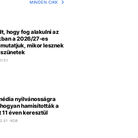
MINDEN CIKK
lt, hogy fog alakulni az
kban a 2026/27-es
 mutatjuk, mikor lesznek
i szünetek
11:51
édia nyilvánosságra
 hogyan hamisították a
t 11 éven keresztül
2:31 -KOR