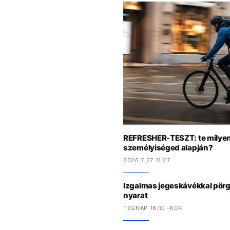
REFRESHER-TESZT: te milyen 
személyiséged alapján?
2026.7.27 11:27
Izgalmas jegeskávékkal pörge
nyarat
TEGNAP 16:10 -KOR