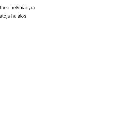
rtben helyhiányra
atója halálos