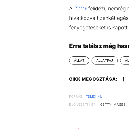
A
Telex
felidézi, nemrég 
hivatkozva tizenkét egész
fenyegetéseket is kapott.
Erre találsz még has
ÁLLAT
ÁLLATFAJ
Á
CIKK MEGOSZTÁSA:
FORRÁS
TELEX.HU
ELŐNÉZETI KÉP:
GETTY IMAGES