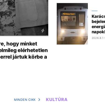
Karác
bejele
energi
napok
2026.8.1 
re, hogy minket
lmileg elérhetetlen
rel jártuk körbe a
KULTÚRA
MINDEN CIKK