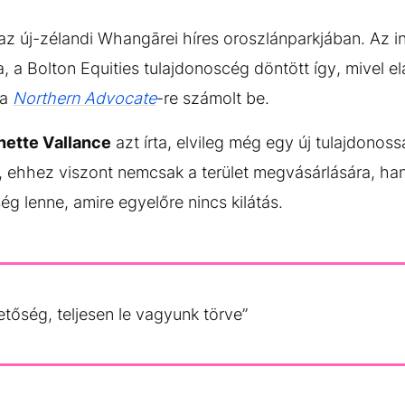
l az új-zélandi Whangārei híres oroszlánparkjában. Az
, a Bolton Equities tulajdonoscég döntött így, mivel el
 a
Northern Advocate
-re számolt be.
nette Vallance
azt írta, elvileg még egy új tulajdonos
 ehhez viszont nemcsak a terület megvásárlására, ha
ég lenne, amire egyelőre nincs kilátás.
őség, teljesen le vagyunk törve”