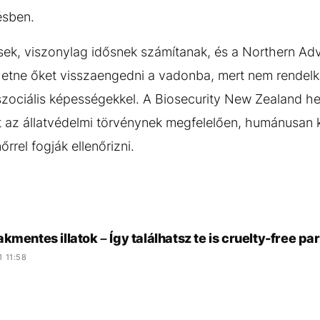
ésben.
sek, viszonylag idősnek számítanak, és a Northern Ad
hetne őket visszaengedni a vadonba, mert nem rendelk
zociális képességekkel. A Biosecurity New Zealand he
át az állatvédelmi törvénynek megfelelően, humánusan k
nőrrel fogják ellenőrizni.
kmentes illatok – Így találhatsz te is cruelty-free
1 11:58