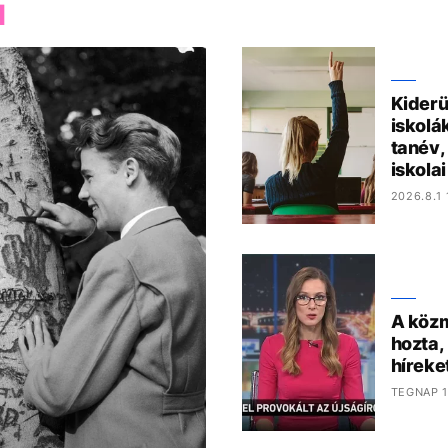
M
Kiderü
iskolá
tanév,
iskola
2026.8.1 
A közm
hozta,
híreke
TEGNAP 1