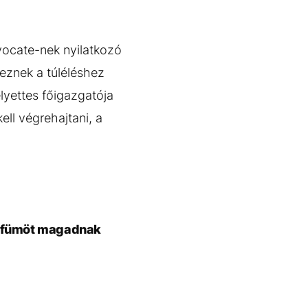
vocate-nek nyilatkozó
eznek a túléléshez
lyettes főigazgatója
ell végrehajtani, a
 parfümöt magadnak