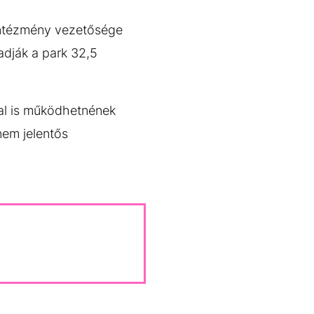
 intézmény vezetősége
adják a park 32,5
sal is működhetnének
nem jelentős