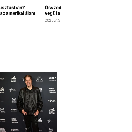
gusztusban?
Összedőlt a színpad a fesztivál előtt Náp
az amerikai álom
végül a hatóságok is közbeléptek
2026.7.5 14:02