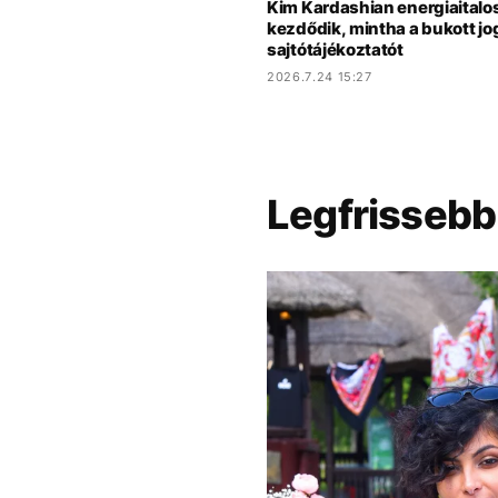
Kim Kardashian energiaitalo
kezdődik, mintha a bukott jog
sajtótájékoztatót
2026.7.24 15:27
Legfrissebb