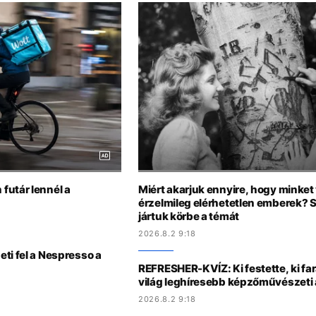
futár lennél a
Miért akarjuk ennyire, hogy minke
érzelmileg elérhetetlen emberek? 
jártuk körbe a témát
2026.8.2 9:18
ti fel a Nespresso a
REFRESHER-KVÍZ: Ki festette, ki fa
világ leghíresebb képzőművészeti 
2026.8.2 9:18