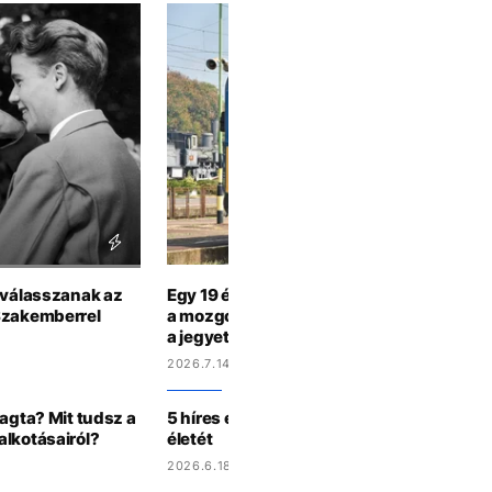
t válasszanak az
Egy 19 éves srác Zalában azt hitte, jobb öt
Szakemberrel
a mozgó vonat ablakán, mint megmutatni 
a jegyet
2026.7.14 14:10
ragta? Mit tudsz a
5 híres ember, aki helikopter-balesetben
alkotásairól?
életét
2026.6.18 14:21