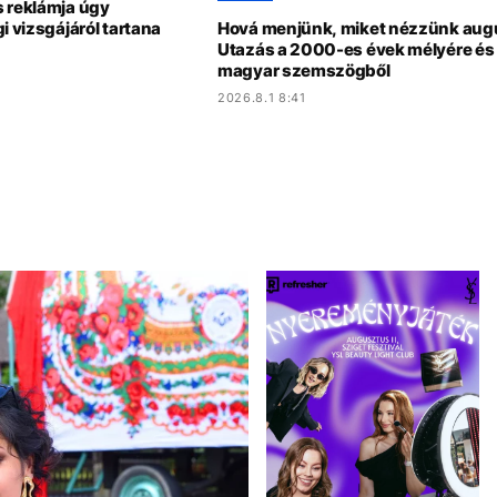
s reklámja úgy
i vizsgájáról tartana
Hová menjünk, miket nézzünk au
Utazás a 2000-es évek mélyére és 
magyar szemszögből
2026.8.1 8:41