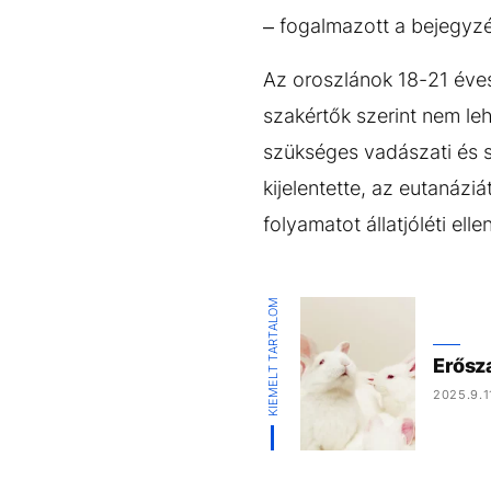
– fogalmazott a bejegyz
Az oroszlánok 18-21 éve
szakértők szerint nem le
szükséges vadászati és s
kijelentette, az eutanázi
folyamatot állatjóléti elle
KIEMELT TARTALOM
Erősza
2025.9.1