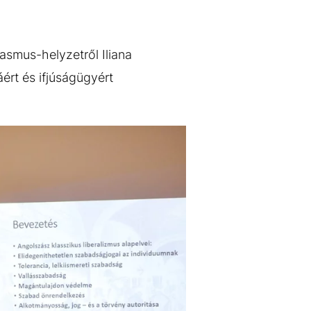
asmus-helyzetről Iliana
áért és ifjúságügyért