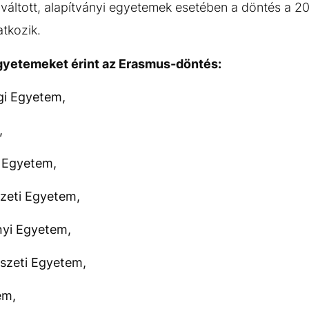
llváltott, alapítványi egyetemek esetében a döntés a 
atkozik.
egyetemeket érint az Erasmus-döntés:
gi Egyetem,
,
s Egyetem,
zeti Egyetem,
nyi Egyetem,
szeti Egyetem,
em,