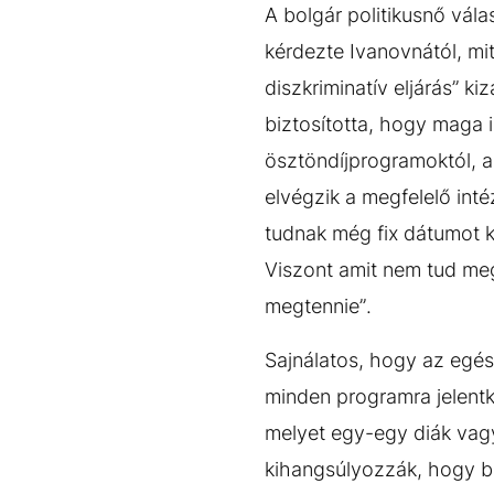
A bolgár politikusnő vál
kérdezte Ivanovnától, mi
diszkriminatív eljárás” k
biztosította, hogy maga i
ösztöndíjprogramoktól, a
elvégzik a megfelelő int
tudnak még fix dátumot k
Viszont amit nem tud meg
megtennie”.
Sajnálatos, hogy az egész
minden programra jelentk
melyet egy-egy diák vagy
kihangsúlyozzák, hogy b