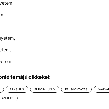
yetem,
em,
gyetem,
etem,
yetem.
onló témájú cikkeket
ERASMUS
EURÓPAI UNIÓ
FELSŐOKTATÁS
MAGYA
BTANULÁS