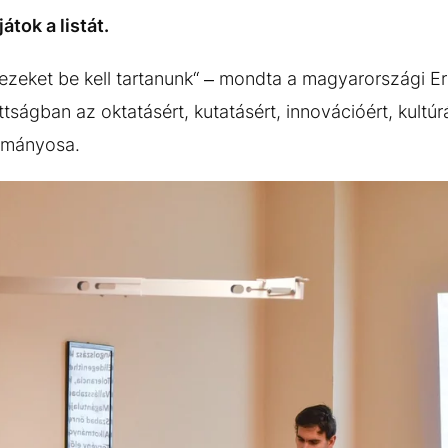
tok a listát.
ezeket be kell tartanunk“ – mondta a magyarországi Er
tságban az oktatásért, kutatásért, innovációért, kultúr
rományosa.