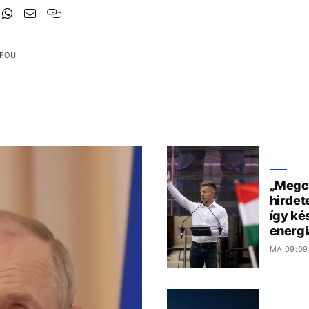
 FOU
„Megcs
hirdet
így kés
energi
MA 09:09