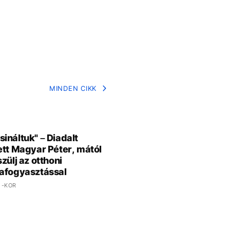
MINDEN CIKK
ináltuk" – Diadalt
ett Magyar Péter, mától
zülj az otthoni
afogyasztással
 -KOR