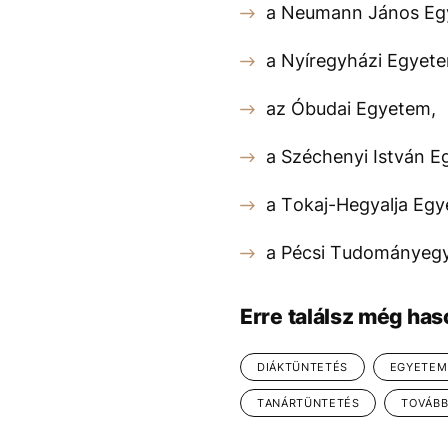
a Neumann János Eg
a Nyíregyházi Egyet
az Óbudai Egyetem,
a Széchenyi István E
a Tokaj-Hegyalja Egy
a Pécsi Tudományeg
Erre találsz még has
DIÁKTÜNTETÉS
EGYETEM
TANÁRTÜNTETÉS
TOVÁB