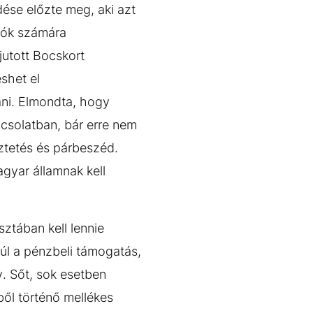
dése előzte meg, aki azt
atók számára
jutott Bocskort
shet el
ani. Elmondta, hogy
pcsolatban, bár erre nem
eztetés és párbeszéd.
gyar államnak kell
sztában kell lennie
úl a pénzbeli támogatás,
y. Sőt, sok esetben
ől történő mellékes