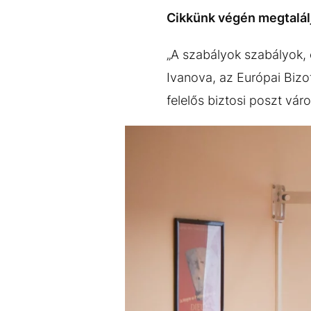
EGYÉB FORMÁTUMOK
REFRESHER
Cikkünk végén megtaláljá
Kiemelt tartalmak
Videó
Kvíz
Médiaajánlat
Impresszum
„A szabályok szabályok, 
Ivanova, az Európai Bizot
felelős biztosi poszt vá