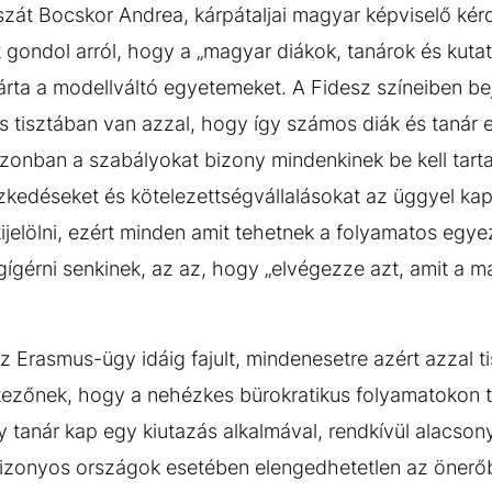
aszát Bocskor Andrea, kárpátaljai magyar képviselő kér
t gondol arról, hogy a „magyar diákok, tanárok és kut
izárta a modellváltó egyetemeket. A Fidesz színeiben be
s tisztában van azzal, hogy így számos diák és tanár e
zonban a szabályokat bizony mindenkinek be kell tart
ézkedéseket és kötelezettségvállalásokat az üggyel ka
ijelölni, ezért minden amit tehetnek a folyamatos egy
ígérni senkinek, az az, hogy „elvégezze azt, amit a ma
 Erasmus-ügy idáig fajult, mindenesetre azért azzal ti
ezőnek, hogy a nehézkes bürokratikus folyamatokon t
 tanár kap egy kiutazás alkalmával, rendkívül alacson
izonyos országok esetében elengedhetetlen az önerőb