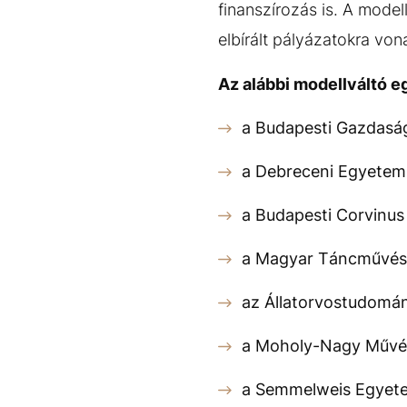
finanszírozás is. A mode
elbírált pályázatokra von
Az alábbi modellváltó 
a Budapesti Gazdasá
a Debreceni Egyetem
a Budapesti Corvinu
a Magyar Táncművés
az Állatorvostudomá
a Moholy-Nagy Művé
a Semmelweis Egyet