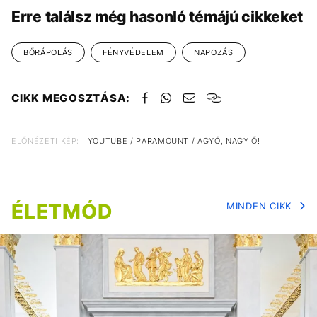
Erre találsz még hasonló témájú cikkeket
BŐRÁPOLÁS
FÉNYVÉDELEM
NAPOZÁS
CIKK MEGOSZTÁSA:
ELŐNÉZETI KÉP:
YOUTUBE / PARAMOUNT / AGYŐ, NAGY Ő!
ÉLETMÓD
MINDEN CIKK