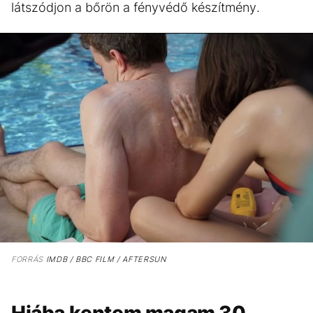
látszódjon a bőrön a fényvédő készítmény.
FORRÁS
IMDB / BBC FILM / AFTERSUN