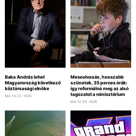
Baka András lehet
Meseolvasás, hosszabb
Magyarország következő
szünetek, 35 perces órák:
köztársasági elnöke
így reformálná meg az alsó
tagozatot a minisztérium
MA 13:22 -KOR
MA 12:39 -KOR