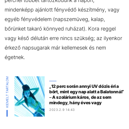
percnél többet tartózkodunk a napon,
mindenképp ajánlott fényvédő készítmény, vagy
egyéb fényvédelem (napszemüveg, kalap,
bőrünket takaró könnyed ruházat). Kora reggel
vagy késő délután erre nincs szükség; az ilyenkor
érkező napsugarak már kellemesek és nem
égetnek.
KIEMELT TARTALOM
„12 perc során annyi UV dózis éri a
bőrt, mint egy nap alatt a Balatonnál“
– A szolárium káros, de az sem
mindegy, hány éves vagy
2023.2.9 14:43