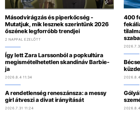
Másodvirágzás és piperkőcség -
400 fo
Mutatjuk, mik lesznek szerintünk 2026
fekál
őszének legforróbb trendjei
tilalm
szaba
2 NAPPAL EZELŐTT
2026.7.3
Így lett Zara Larssonból a popkultúra
megismételhetetlen skandináv Barbie-
Bécset
ja
küzde
2026.8.4 11:34
2026.8.4
A rendetlenség reneszánsza: a messy
Gólyák
girl átveszi a divat irányítását
szemét
2026.7.31 11:24
2026.8.4