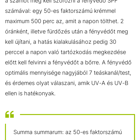
a számot meg kell szorozni a fényvédő SPF
számával: egy 50-es faktorszámú krémmel
maximum 500 perc az, amit a napon tölthet. 2
óránként, illetve fürdőzés után a fényvédőt meg
kell újítani, a hatás kialakulásához pedig 30
perccel a napon való tartózkodás megkezdése
előtt kell felvinni a fényvédőt a bőrre. A fényvédő
optimális mennyisége nagyjából 7 teáskanál/test,
és érdemes olyat válaszani, amik UV-A és UV-B
ellen is hatékonyak.
Summa summarum: az 50-es faktorszámú