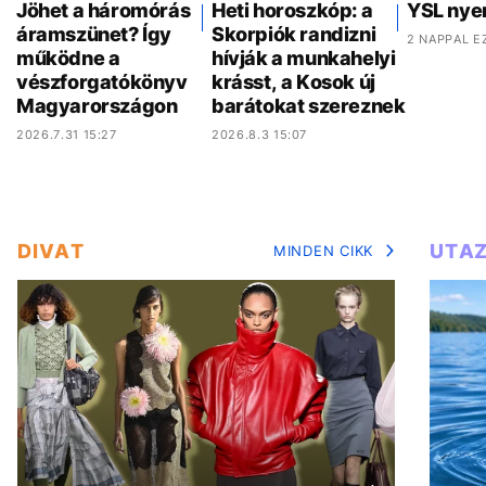
Jöhet a háromórás
Heti horoszkóp: a
YSL nye
áramszünet? Így
Skorpiók randizni
2 NAPPAL E
működne a
hívják a munkahelyi
vészforgatókönyv
krásst, a Kosok új
Magyarországon
barátokat szereznek
2026.7.31 15:27
2026.8.3 15:07
DIVAT
UTA
MINDEN CIKK