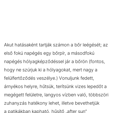
Akut hatásaként tartják számon a bőr leégését; az
első fokú napégés egy bőrpír, a másodfokú
napégés hólyagképződéssel jár a bőrön (fontos,
hogy ne szúrjuk ki a hólyagokat, mert nagy a
felülfertőződés veszélye.) Vonuljunk fedett,
árnyékos helyre, hűtsük, terítsünk vizes lepedőt a
megégett felületre, langyos vízben való, többszöri
zuhanyzás hatékony lehet, illetve bevethetjük
a patikákban kapható, hűsítő „after sun”