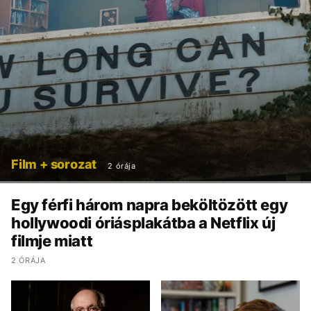
Film + sorozat
2 órája
Egy férfi három napra beköltözött egy
hollywoodi óriásplakátba a Netflix új
filmje miatt
2 ÓRÁJA