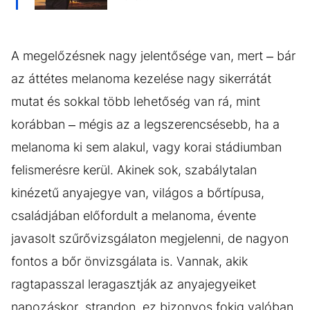
A megelőzésnek nagy jelentősége van, mert – bár
az áttétes melanoma kezelése nagy sikerrátát
mutat és sokkal több lehetőség van rá, mint
korábban – mégis az a legszerencsésebb, ha a
melanoma ki sem alakul, vagy korai stádiumban
felismerésre kerül. Akinek sok, szabálytalan
kinézetű anyajegye van, világos a bőrtípusa,
családjában előfordult a melanoma, évente
javasolt szűrővizsgálaton megjelenni, de nagyon
fontos a bőr önvizsgálata is. Vannak, akik
ragtapasszal leragasztják az anyajegyeiket
napozáskor, strandon, ez bizonyos fokig valóban