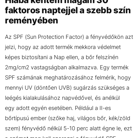
Hiába kentem magam 30
faktoros naptejjel a szebb szín
reményében
Az SPF (Sun Protection Factor) a fényvédőkön azt
jelzi, hogy az adott termék mekkora védelmet
képes biztosítani a Nap ellen, a bőr felszínén
2mg/cm2 vastagságban alkalmazva. Egy termék
SPF számának meghatározásához felmérik, hogy
mennyi UV (döntően UVB) sugárzás szükséges a
leégés kialakulásához napvédővel, és anélkül
egy adott egyén esetében. Például a II-es
bőrtípusú ember (szőke haj, világos bőr, kék/zöld
szem) fényvédő nélkül 5-10 perc alatt égne le, ezt