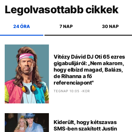
Legolvasottabb cikkek
24 ÓRA
7 NAP
30 NAP
Vitézy Dávid DJ Oti 65 ezres
gigabulijáról: „Nem akarom,
hogy elbízd magad, Balázs,
de Rihanna a fő
referenciapont"
TEGNAP 10:05 -KOR
Kiderült, hogy kétszavas
SMS-ben szakított Justin