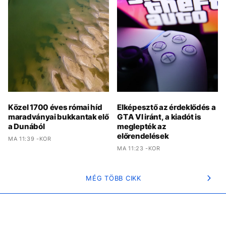
Közel 1700 éves római híd
Elképesztő az érdeklődés a
maradványai bukkantak elő
GTA VI iránt, a kiadót is
a Dunából
meglepték az
előrendelések
MA 11:39 -KOR
MA 11:23 -KOR
MÉG TÖBB CIKK