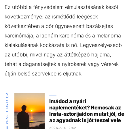
Ez utóbbi a fényvédelem elmulasztásának késői
következménye: az ismétlődő leégések
következtében a bőr úgynevezett bazálsejtes
karcinómája, a laphám karcinóma és a melanoma
kialakulásának kockázata is nő. Legveszélyesebb
az utóbbi, mivel nagy az áttétképző hajlama,
tehát a daganatsejtek a nyirokerek vagy vérerek
útján belső szervekbe is eljutnak.
KIEMELT TARTALOM
Imádod a nyári
naplementéket? Nemcsak az
Insta-sztorijaidon mutat jól, de
az agyadnak is jót teszel vele
2026.7.14 12:42