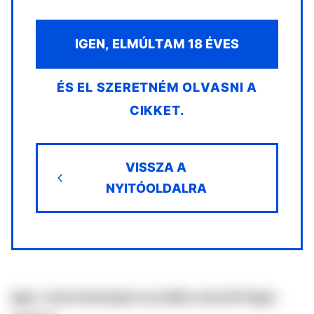
IGEN, ELMÚLTAM 18 ÉVES
ÉS EL SZERETNÉM OLVASNI A
CIKKET.
VISSZA A
NYITÓOLDALRA
Igen, most komolyan az anális szexről fogsz