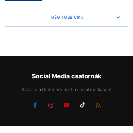
MÉG TÖBB CIKK
Social Media csatornák
Kövesd a Refresher.hu-t a social mediában!