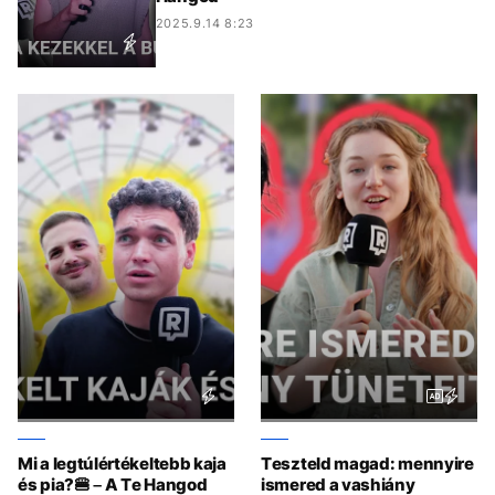
2025.9.14 8:23
Mi a leg­túlértékeltebb kaja
Teszteld magad: mennyire
és pia?🍔 – A Te Hangod
ismered a vashiány