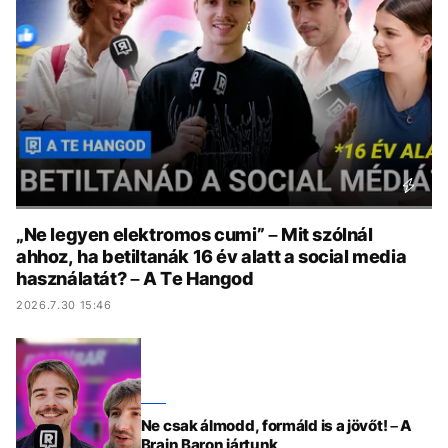
KÖZÉLET
UTAZÁS
ÉLETMÓD
DESIGN
BESZÉLGETÉSEK
ARCOK
VIDEÓ
TÖRTÉNETEK
GASZTRO
„Ne legyen elektromos cumi” – Mit szólnál
ahhoz, ha betiltanák 16 év alatt a social media
használatát? – A Te Hangod
2026.7.30 15:46
Ne csak álmodd, formáld is a jövőt! – A
Brain Baron jártunk