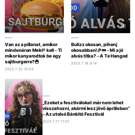
Van az a pillanat, amikor
Bulizz okosan, pihenj
mindenáron Meki® kell – Ti
okosabban!🎉💤 – Mi a jó
mikor kanyarodtok be egy
alvás titka? – A Te Hangod
sajtburgerre?🍟
2025.7.19 9:14
2025.7.22 10:55
„Ezeket a fesztiválokat már nem lehet
visszahozni, akármi lesz jövő áprilisban”
– Az utolsó Bánkitó Fesztivál
2025.7.17 17:01