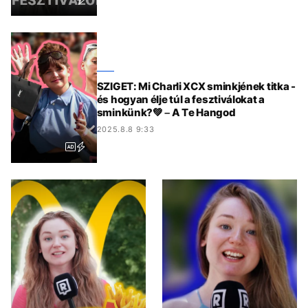
SZIGET: Mi Charli XCX sminkjének titka -
és hogyan élje túl a fesztiválokat a
sminkünk?💚 – A Te Hangod
2025.8.8 9:33