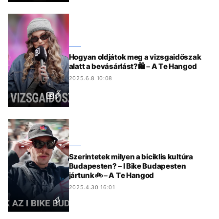
Hogyan oldjátok meg a vizsgaidőszak
alatt a bevásárlást?🛍️ – A Te Hangod
2025.6.8 10:08
Szerintetek milyen a biciklis kultúra
Budapesten? – I Bike Budapesten
jártunk🚲 – A Te Hangod
2025.4.30 16:01