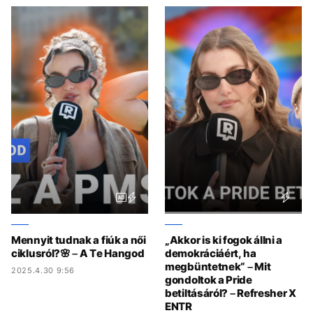
Mennyit tudnak a fiúk a női
„Akkor is ki fogok állni a
ciklusról?🌸 – A Te Hangod
demokráciáért, ha
megbüntetnek“ – Mit
2025.4.30 9:56
gondoltok a Pride
betiltásáról? – Refresher X
ENTR