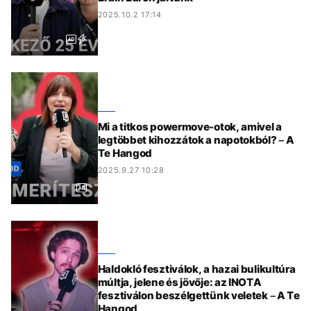
2025.10.2 17:14
Mi a titkos powermove-otok, amivel a
legtöbbet kihozzátok a napotokból? – A
Te Hangod
2025.9.27 10:28
Haldokló fesztiválok, a hazai bulikultúra
múltja, jelene és jövője: az INOTA
fesztiválon beszélgettünk veletek – A Te
Hangod