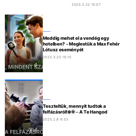
2025.3.22 10:07
Meddig mehet el a vendég egy
hotelben? – Meglestük a Max Fehér
Lótusz eseményét
2025.3.20 16:15
Teszteltük, mennyit tudtok a
felfázásról!❄️🌞 – A Te Hangod
2025.2.8 9:33