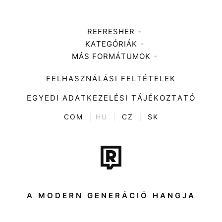
REFRESHER
KATEGÓRIÁK
Médiaajánlat
MÁS FORMÁTUMOK
Zene
Impresszum
Kiemelt tartalmak
Divat
FELHASZNÁLÁSI FELTÉTELEK
Videó
Kultúra
EGYEDI ADATKEZELÉSI TÁJÉKOZTATÓ
Kvíz
ENTR
COM
|
HU
|
CZ
|
SK
Film + sorozat
Tech-Tudomány
Sport
Társadalom
A MODERN GENERÁCIÓ HANGJA
Közélet