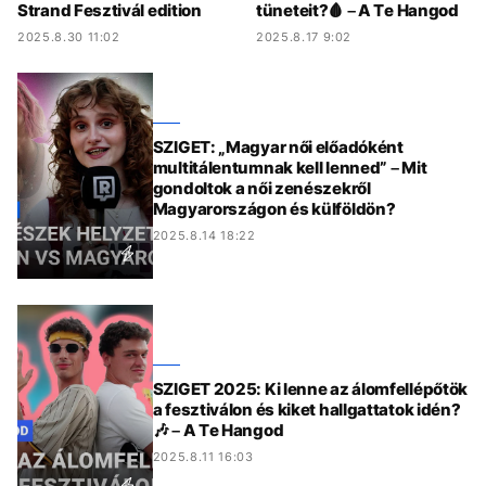
Strand Fesztivál edition
tüneteit?🩸 – A Te Hangod
2025.8.30 11:02
2025.8.17 9:02
SZIGET: „Magyar női előadóként
multitálentumnak kell lenned” – Mit
gondoltok a női zenészekről
Magyarországon és külföldön?
2025.8.14 18:22
SZIGET 2025: Ki lenne az álomfellépőtök
a fesztiválon és kiket hallgattatok idén?
🎶 – A Te Hangod
2025.8.11 16:03