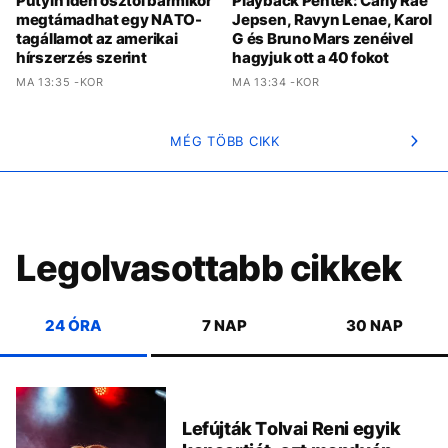
Putyin idén ősztől bármikor
Playback Péntek: Carly Rae
megtámadhat egy NATO-
Jepsen, Ravyn Lenae, Karol
tagállamot az amerikai
G és Bruno Mars zenéivel
hírszerzés szerint
hagyjuk ott a 40 fokot
MA 13:35 -KOR
MA 13:34 -KOR
MÉG TÖBB CIKK
Legolvasottabb cikkek
24 ÓRA
7 NAP
30 NAP
Lefújták Tolvai Reni egyik