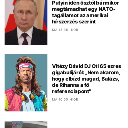
Putyin idén ősztől bármikor
megtámadhat egy NATO-
tagállamot az amerikai
hírszerzés szerint
MA 13:35 -KOR
Vitézy Dávid DJ Oti 65 ezres
gigabulijáról: „Nem akarom,
hogy elbízd magad, Balázs,
de Rihanna a fő
referenciapont"
MA 10:05 -KOR