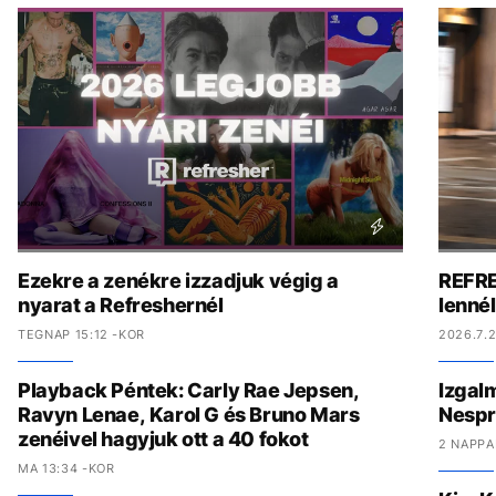
Ezekre a zenékre izzadjuk végig a
REFRE
nyarat a Refreshernél
lenné
TEGNAP 15:12 -KOR
2026.7.2
Playback Péntek: Carly Rae Jepsen,
Izgal
Ravyn Lenae, Karol G és Bruno Mars
Nespr
zenéivel hagyjuk ott a 40 fokot
2 NAPPA
MA 13:34 -KOR