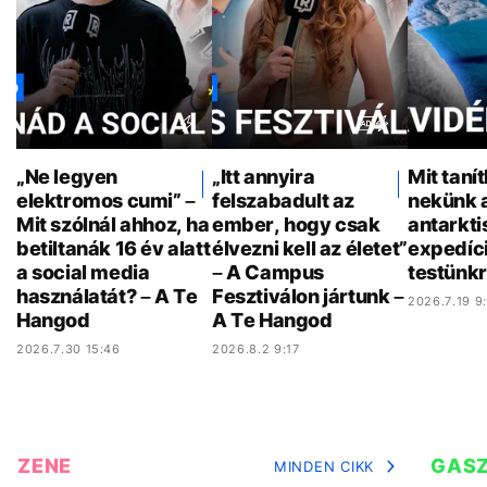
„Ne legyen
„Itt annyira
Mit taní
elektromos cumi” –
felszabadult az
nekünk 
Mit szólnál ahhoz, ha
ember, hogy csak
antarkti
betiltanák 16 év alatt
élvezni kell az életet”
expedíci
a social media
– A Campus
testünkr
használatát? – A Te
Fesztiválon jártunk –
2026.7.19 9
Hangod
A Te Hangod
2026.7.30 15:46
2026.8.2 9:17
ZENE
GAS
MINDEN CIKK