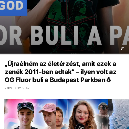
„Újraélném az életérzést, amit ezek a
zenék 2011-ben adtak“ – ilyen volt az
OG Fluor buli a Budapest Parkban🐧
2026.7.12 9:42