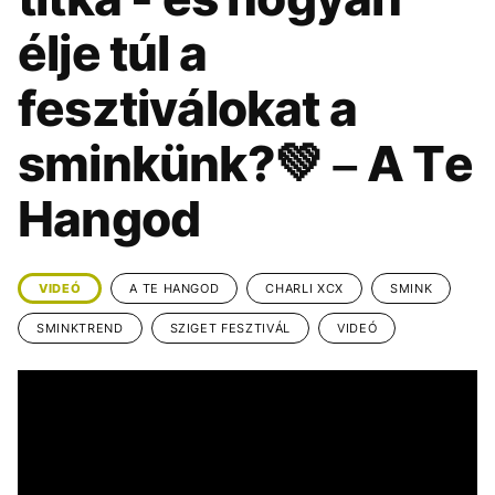
KÖZÉLET
UTAZÁS
élje túl a
ÉLETMÓD
DESIGN
fesztiválokat a
BESZÉLGETÉSEK
ARCOK
VIDEÓ
TÖRTÉNETEK
sminkünk?💚 – A Te
GASZTRO
Hangod
VIDEÓ
A TE HANGOD
CHARLI XCX
SMINK
SMINKTREND
SZIGET FESZTIVÁL
VIDEÓ