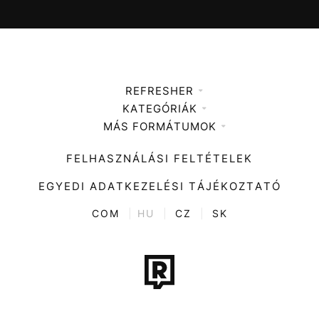
REFRESHER
KATEGÓRIÁK
Médiaajánlat
MÁS FORMÁTUMOK
Zene
Impresszum
Kiemelt tartalmak
Divat
FELHASZNÁLÁSI FELTÉTELEK
Videó
Kultúra
EGYEDI ADATKEZELÉSI TÁJÉKOZTATÓ
Kvíz
ENTR
COM
|
HU
|
CZ
|
SK
Film + sorozat
Tech-Tudomány
Sport