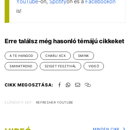
YouTube
-on,
Spotify
on és a
Facebookon
is!
Erre találsz még hasonló témájú cikkeket
A TE HANGOD
CHARLI XCX
SMINK
SMINKTREND
SZIGET FESZTIVÁL
VIDEÓ
CIKK MEGOSZTÁSA:
ELŐNÉZETI KÉP:
REFRESHER YOUTUBE
MINDEN CIKK