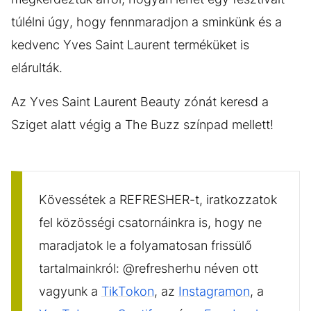
túlélni úgy, hogy fennmaradjon a sminkünk és a
kedvenc Yves Saint Laurent terméküket is
elárulták.
Az Yves Saint Laurent Beauty zónát keresd a
Sziget alatt végig a The Buzz színpad mellett!
Kövessétek a REFRESHER-t, iratkozzatok
fel közösségi csatornáinkra is, hogy ne
maradjatok le a folyamatosan frissülő
tartalmainkról: @refresherhu néven ott
vagyunk a
TikTokon
, az
Instagramon
, a