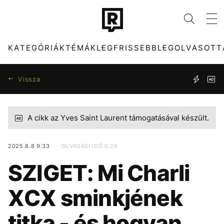
KATEGÓRIÁK
TÉMÁK
LEGFRISSEBB
LEGOLVASOTT
Vissza
A cikk az Yves Saint Laurent támogatásával készült.
KATEGÓRIÁK
TÉMÁK
ZENE
FIDESZ
DIVAT
MADONNA
2025.8.8 9:33
OLVASÁSI IDŐ 0:25
SZIGET: Mi Charli
KULTÚRA
SEBESTYÉN BALÁZS
ENTR
KONCERT
FILM + SOROZAT
SZIGET FESZTIVÁL
TECH-TUDOMÁNY
HŐSÉG
XCX sminkjének
SPORT
MAJKA
TÁRSADALOM
MÉDIA
titka - és hogyan