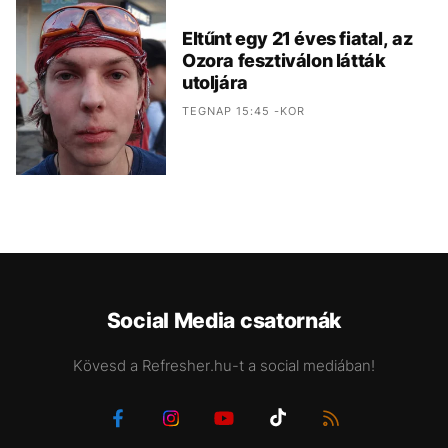
Eltűnt egy 21 éves fiatal, az
Ozora fesztiválon látták
utoljára
TEGNAP 15:45 -KOR
Social Media csatornák
Kövesd a Refresher.hu-t a social mediában!