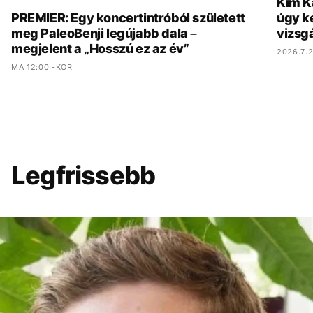
Kim K
PREMIER: Egy koncertintróból született
úgy ke
meg PaleoBenji legújabb dala –
vizsgá
megjelent a „Hosszú ez az év”
2026.7.2
MA 12:00 -KOR
Legfrissebb