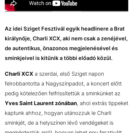
Az idei Sziget Fesztivál egyik headlinere a Brat
királynője, Charli XCX, aki nem csak a zenéjével,
de autentikus, önazonos megjelenésével és
sminkjeivel is kitűnik a többi előadó közül.
Charli XCX
a szerdai, első Sziget napon
felrobbantotta a Nagyszínpadot, a koncert előtt
pedig kötelezően felfrissítettük a sminkünket az
Yves Saint Laurent zónában
, ahol extrás tippeket
kaptunk ahhoz, hogyan utánozzuk le Charli
sminkjét, de a helyszínen lévő vendégeket is
megkérdeztük arról, hogyan lehet egy fesztivált