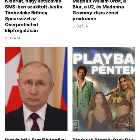
Kiderült, hogy kétszavas
Meghalt William Orbit, a
SMS-ben szakított Justin
Blur, a U2, és Madonna
Timberlake Britney
Grammy-díjas zenei
Spearsszel az
producere
Overprotected
3 ÓRÁJA
klipforgatásán
3 ÓRÁJA