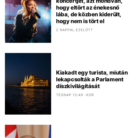
koncertjét, azt mondván,
hogy eltört az énekesnő
lába, de közben kiderült,
hogy nem is tört el
2 NAPPAL EZELŐTT
Kiakadt egy turista, miután
lekapcsolták a Parlament
díszkivilágítását
TEGNAP 13:49 -KOR