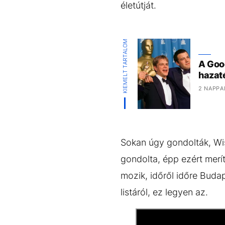
életútját.
KIEMELT TARTALOM
A Goo
hazat
2 NAPPA
Sokan úgy gondolták, Wis
gondolta, épp ezért merít
mozik, időről időre Buda
listáról, ez legyen az.