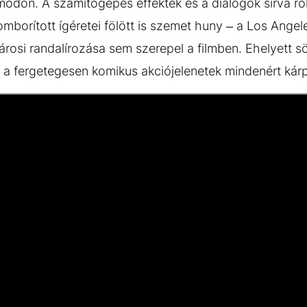
don. A számítógépes effektek és a dialógok sírva r
omborított ígéretei fölött is szemet huny – a Los Angele
árosi randalírozása sem szerepel a filmben. Ehelyett s
a fergetegesen komikus akciójelenetek mindenért kárp