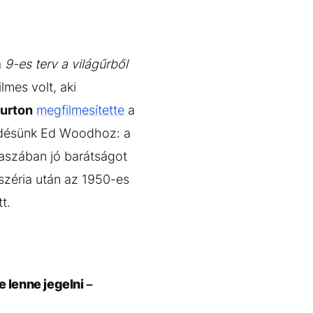
a
9-es terv a világűrből
lmes volt, aki
urton
megfilmesítette
a
désünk Ed Woodhoz: a
aszában jó barátságot
széria után az 1950-es
t.
 lenne jegelni –