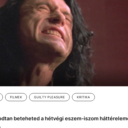
FILMEK
GUILTY PLEASURE
KRITIKA
odtan beteheted a hétvégi eszem-iszom háttéreleme
.