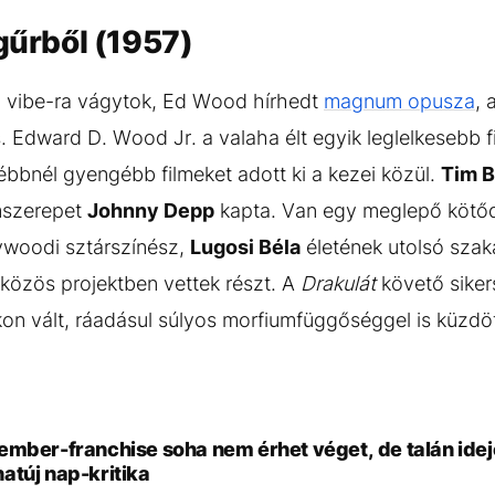
ágűrből (1957)
 vibe-ra vágytok, Ed Wood hírhedt
magnum opusza
, 
s. Edward D. Wood Jr. a valaha élt egyik leglelkesebb fi
bbnél gyengébb filmeket adott ki a kezei közül.
Tim B
ímszerepet
Johnny Depp
kapta. Van egy meglepő kötő
ywoodi sztárszínész,
Lugosi Béla
életének utolsó szak
 közös projektben vettek részt. A
Drakulát
követő siker
kon vált, ráadásul súlyos morfiumfüggőséggel is küzdöt
mber-franchise soha nem érhet véget, de talán ideje
atúj nap-kritika