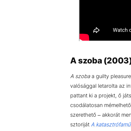
A szoba (2003
A szoba
a guilty pleasure
valósággal letarolta az i
pattant ki a projekt, ő já
csodálatosan mémelhető,
szerethető – akkorát me
sztoriját
A katasztrófam