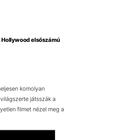
on Hollywood elsőszámú
 teljesen komolyan
világszerte játsszák a
yetlen filmet nézel meg a