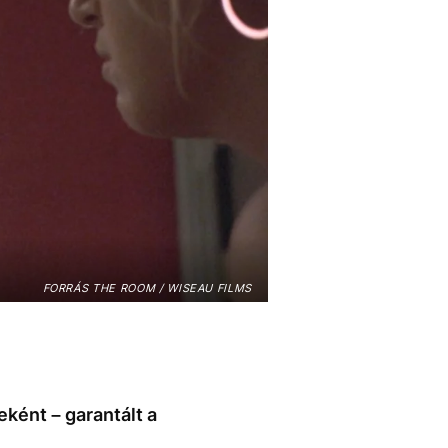
FORRÁS THE ROOM / WISEAU FILMS
ként – garantált a