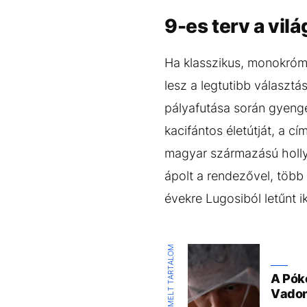
9-es terv a vil
Ha klasszikus, monokróm
lesz a legtutibb választá
pályafutása során gyengé
kacifántos életútját, a c
magyar származású holl
ápolt a rendezővel, több
évekre Lugosiból letűnt i
KIEMELT TARTALOM
A Póke
Vadon