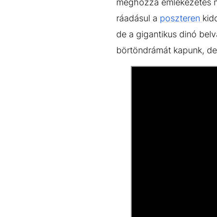
méghozzá emlékezetes mó
ráadásul a
poszteren
kid
de a gigantikus dinó belv
börtöndrámát kapunk, de 