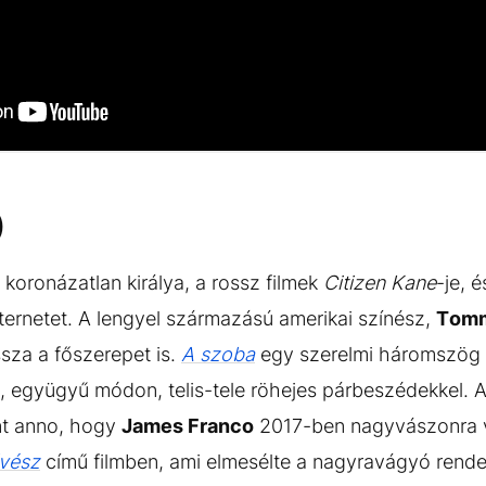
)
 koronázatlan királya, a rossz filmek
Citizen Kane
-je, 
nternetet. A lengyel származású amerikai színész,
Tomm
tssza a főszerepet is.
A szoba
egy szerelmi háromszög t
 együgyű módon, telis-tele röhejes párbeszédekkel.
nt anno, hogy
James Franco
2017-ben nagyvászonra v
űvész
című filmben, ami elmesélte a nagyravágyó rende