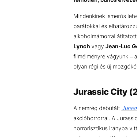
Mindenkinek ismerős lehe
barátokkal és elhatározz
alkoholmámorral átitatott
Lynch
vagy
Jean-Luc G
filmélményre vágyunk – am
olyan régi és új mozgóké
Jurassic City 
A nemrég debütált
Jurass
akcióhorrorral. A Jurass
horrorisztikus irányba vi