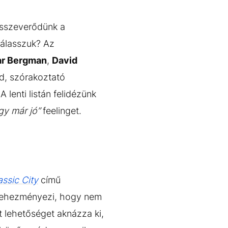
 összeverődünk a
válasszuk? Az
ar Bergman
,
David
ed, szórakoztató
 lenti listán felidézünk
gy már jó”
feelinget.
assic City
című
a nehezményezi, hogy nem
tt lehetőséget aknázza ki,