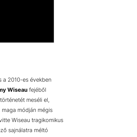
és a 2010-es években
y Wiseau
fejéből
örténetét meséli el,
 A maga módján mégis
itte Wiseau tragikomikus
ző sajnálatra méltó