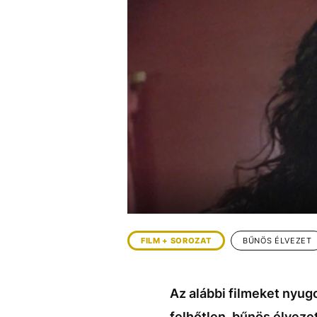
EGYÉB FORMÁTUMOK
REFRESHER
Kiemelt tartalmak
Videó
Kvíz
Médiaajánlat
Impresszum
FILM + SOROZAT
BŰNÖS ÉLVEZET
Az alábbi filmeket nyug
felhőtlen, bűnös élvezet