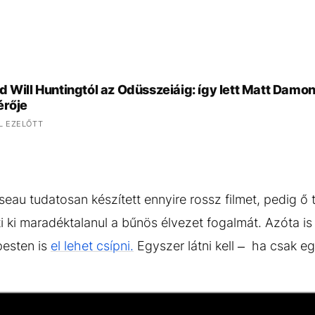
d Will Huntingtól az Odüsszeiáig: így lett Matt Dam
érője
L EZELŐTT
eau tudatosan készített ennyire rossz filmet, pedig ő
i ki maradéktalanul a bűnös élvezet fogalmát. Azóta is 
pesten is
el lehet csípni.
Egyszer látni kell – ha csak eg