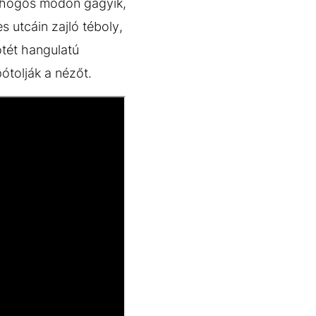
öhögős módon gagyik,
s utcáin zajló téboly,
ötét hangulatú
ótolják a nézőt.