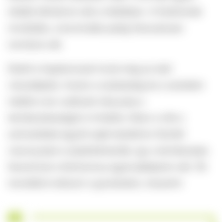
inkább láthatóvá vált a médiában. A fürdőruhák
rövidültek, a borotválás pedig fokozatosan
normává vált.
Ebből a hippikorszak hozta meg az első
visszalépést, hiszen a szabadság és a szerelem
mellett a kor uralkodó irányzata a
természetességet is hirdette. Ekkor a nők a
szőrzetükkel együtt saját testükhöz fűződő
viszonyukat is újraértelmezték, így a természetes
fanszőrzet a feminizmus egyik jelképévé vált. Ők
mondták ki először a gondolatot, miszerint