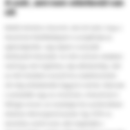
A szőr, ami nem véletlenül van
ott
Mielőtt döntünk a fazonról, nem árt tudni, hogy a
fanszőrzet többféleképpen is szolgálhatja az
egészségünket, vagy éppen a szexuális
élményeink fokozását. Az intim szőrzet valójában
nemhogy nem higiénikus, épp ellenkezőleg: védi
az intim területet a kosztól és a baktériumoktól,
sőt még antibakteriális faggyút is termel. Akárcsak
a szempillák vagy az orrszőrzet, a fanszőrzet is
felfogja a koszt, az izzadságot és a potenciálisan
ártalmas mikroorganizmusokat. Egy 2016-os
tanulmány szerint azok, akik megtartják a