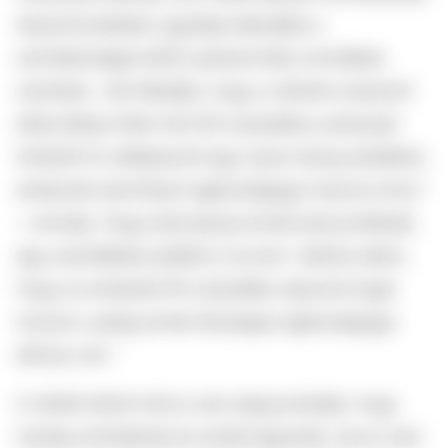
testszőrzetükkel, egyfajta ellenállás a
szőrtelenséget előíró patriarchális normákkal
szemben. „Ne feledjük, hogy a nőknél a testszőr
eltávolítása több mint 95 százalékos arányban
történik! Ez elképesztő egy olyan dolog esetében,
amelynek semmilyen egészségügyi haszna nincs”
– mondja. Hogy bemutassa ennek abszurditását,
egy szemléletes példát is hozott: „Nehéz elérni,
hogy az emberek 95 százaléka naponta fogat
mosson, pedig annak tényleges egészségügyi
előnye van.”
A nőktől tehát mind a mai napig elvárják, hogy
mindig szőrtelenek és simák legyenek, de ez nem