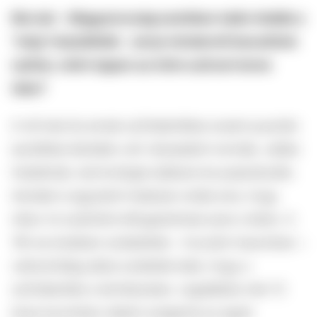
Ma már – Magyarország esetében talán inkább a
"még" helytállóbb – annyi mindenről beszélünk
nyíltan, miért éppen az intim szőrzet lenne
tabu?
A női test és annak szőrtelenítése sosem pusztán
esztétikai kérddés volt: társadalmi normák, vallási
hiedelmek, technológiai újítások és popkulturális
trendek is egyaránt hatással voltak arra, hogy
mikor mi számított elfogadottnak ezen a téren. A
'90-es években születettek – hozzám hasonlóan –
valószínűleg abba születtek bele, hogy a
szőrtelenítés a természetes. Legalábbis már 13
éves koromban nekem szegezte az egyik