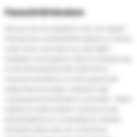
Fanszőrtörténelem
Biztosan nem erre tippeltünk volna, de a legelső
információnk a szőrtelenítésről egészen az ókorba
nyúlik vissza, ezen belül is az olyan fejlett
területekre, mint Egyiptom, Róma és Görögország.
Itt már időszámításunk előtt 3000 körül is
fontosnak tartották ezt, az ókori egyiptomiak
például éles kavicsokkal, csipesszel vagy
cukorpasztával távolították el a szőrzetet – főként
higiéniai és vallási okokból. A görög és római
társadalmakban ez a civilizáltság és a felsőbb
társadalmi státusz jele volt. A fanszőrzet