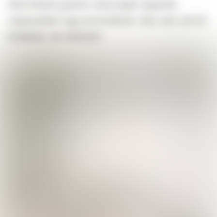
eltávolítását gyakran rabszolgák végezték,
csipeszekkel vagy pörzsöléssel. Oké, nem volt túl
kíméletes, de működött.