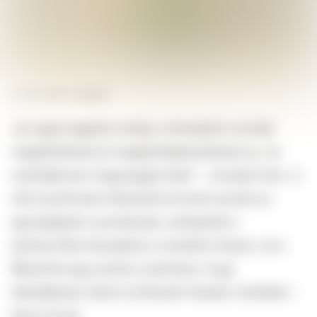
FORRÁS
GETTY IMAGES
„Az egyik legjobb módja a társadalmi normák
megértésének és megkérdőjelezésének az, ha
szándékosan megszegjük őket” – mondja Fahs. A
nők ösztönösen felismerik és érzik azokat az
igazságtalan nyomásokat, amelyeket a
patriarchális társadalom a testükre helyez, és a
#Bushtok egy eszköz számukra, hogy
ellenálljanak, illetve új fényben lássák a testüket –
teszi hozzá.