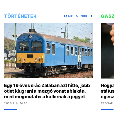
TÖRTÉNETEK
GAS
MINDEN CIKK
Egy 19 éves srác Zalában azt hitte, jobb
Hogya
ötlet kiugrani a mozgó vonat ablakán,
státu
mint megmutatni a kallernak a jegyet
egész
2026.7.14 14:10
TEGNAP 