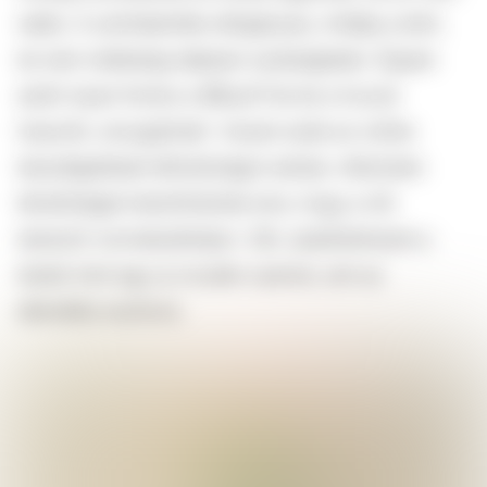
reális. A szőrtelenítés időigényes, irritálja a bőrt,
és nem mellesleg teljesen szükségtelen. Éppen
ezért olyan fontos a #BushTok és a hozzá
hasonló „mozgalmak”, hiszen ezek az online
beszélgetések láthatóságot adnak, miközben
lehetőséget teremthetnek arra, hogy a női
testszőr normalizálódjon. Sőt, újraértelmezik a
testet mint egy új vizuális nyelvet, ami az
ellenállás eszköze.