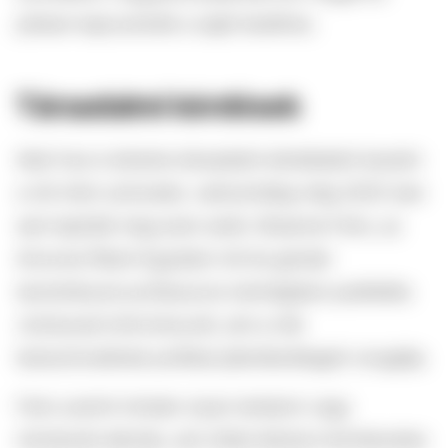
jobban kapcsolódik a saját testéhez.
Társadalmi kérdések
Akár fura is lehetne társadalmi kérdésként kezelni
a női intim szőrzetet, valószínűleg még 2025-ben
sem lepődik meg ezen senki. Breanne Fahs, az
Arizonai Állami Egyetem női és gender
tanulmányok professzora nemrégiben publikálta
Unshaved
című könyvét, ami a nők
testszőrzetének politikai jelentésrétegeit vizsgálja.
Fahs szerint minden olyan tartalom vagy
művészeti alkotás, ami nőket ábrázol természetes