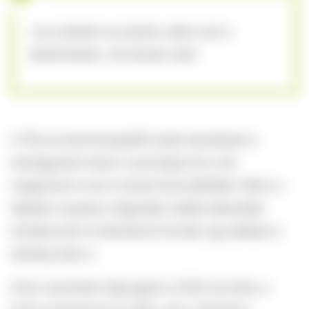
„ha a testem az enyém, akkor azt is
eldönthetem, mit teszek vele”.
A ’90-es évek közepétől aztán berobbant a
brazilgyanta-trend: a pornóipar és a női
magazinok is ezt a lookot közvetítették. Ekkor a
teljesen csupasz megoldás mellett elkezdtek
divatba jönni a különböző formák, így például a
landing strip is.
Ezen csavartak még egyet a 2020-as évek, a