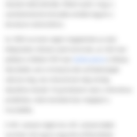
részben eltávolították, főként azért, hogy a
szeméremdomb környéke simább legyen a
lenvászon alsóruhához.
Az 1800-as évek végén megjelentek az első,
kifejezetten nőknek szánt borotvák, az USA-ban
például a Gillette 1915-ben
dobta piacra
a Milady
Décolletét, ami a hónalj és láb szőrtelenségét
célozta meg, de a fanszőrzet még mindig
tabutéma maradt. Itt gondoljunk csak a viktoriánus
prüdériára, máris kevésbé lesz meglepő a
hozzáállás.
A XIX. század végén és a XX. század elején
azonban már egyre nagyobb erőfeszítések