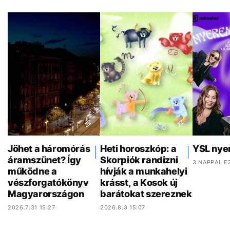
Jöhet a háromórás
Heti horoszkóp: a
YSL nye
áramszünet? Így
Skorpiók randizni
3 NAPPAL E
működne a
hívják a munkahelyi
vészforgatókönyv
krásst, a Kosok új
Magyarországon
barátokat szereznek
2026.7.31 15:27
2026.8.3 15:07