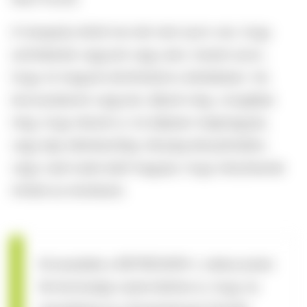
A hangsúly tehát ma már nem azon van, hogy
szőrtelenek vagyunk vagy sem, hanem azon,
hogy mi magunk dönthetünk a kérdésben. Ha
bizonytalanok vagyunk, álljunk meg, vizsgáljuk
meg, hogy tetszik-e, ha teljesen meghagyjuk,
vagy épp ellenkezőleg: tényleg kényelmetlen,
vagy csak tudat alatt hagyjuk, hogy irányítsanak
minket az elvárások.
Kövessétek a REFRESHER-t, iratkozzatok
fel közösségi csatornáinkra is, hogy ne