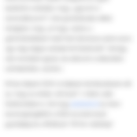
barátnőm a kérdést, hogy
„ugye én is
borotválkozom?”
, mire gondolkodás nélkül
rávágtam, hogy
„jó hogy, tudod, a
gerincferdülésem miatt heti háromszor járok úszni,
úgy meg mégse vehetek fel fürdőruhát”
. (Amúgy
nem mondtam igazat, de utána én is elkezdtem
szőrteleníteni, nyilván.)
Ehhez képest 2025-re teljesen természetessé vált
az, hogy az ember „full bush”-t villant, akár
fürdőruhában is. De hogy
jutottunk el
az ókori
borotvapengéktől a 2000-es évek brazil
gyantájáig és a #fullbush TikTok-videókig?