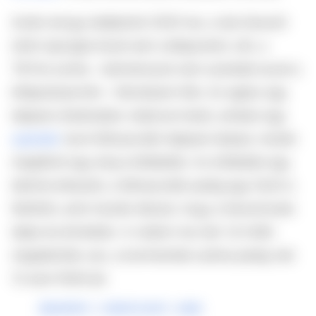
Aztán ahogy beléptünk 2025-be, a dús fanszőr
iránti rajongás közel sem csillapodott, sőt, a
TikTok szinte – bármennyire nem szeretek ezzel a
kifejezéssel élni – felrobbant tőle. Az egész egy
teljesen ártalmatlan videóval indult, amiben egy
sujindah
nevű felhasználó teljesen kiakad, miután
meglátott egy etsys értékelést. Az értékelés egy
bikinire érkezett, a felhasználó pedig egy fotót is
felöltött, amin tisztán látszik, hogy a fanszőrzete
teljes és érintetlen. A videón ma már 1,6 millió
megtekintés van, a kommentek száma pedig már
12 ezer fölött jár.
@sujindah
♬ original sound - angle