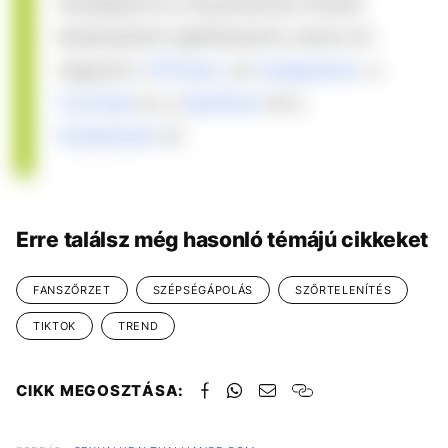
maradjatok le a folyamatosan frissülő
tartalmainkról: @refresherhu néven ott
vagyunk a
TikTokon
, az
Instagramon
, a
YouTube
-on, a
Spotifyon
és a
Facebookon
is!
Erre találsz még hasonló témájú cikkeket
FANSZŐRZET
SZÉPSÉGÁPOLÁS
SZŐRTELENÍTÉS
TIKTOK
TREND
CIKK MEGOSZTÁSA: