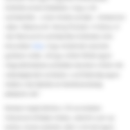
történtek annak érdekében, hogy a női
szőrtelenítés – a test minden pontján – kötelezővé
váljon. Rebecca M. Herzig Plucked:
A History of
Hair Removal
(A szőrtelenítés története) című
könyvében
leírja
, hogy mindennek rasszista
gyökerei voltak: „Ahogy a fehér férfiak egyre
megszállottabban próbálták irányítani a fehér nők
szépségápolási szokásait, a szőrtelenség egyre
inkább a faji fejlődés és felsőbbrendűség
jelképévé vált.”
Mindezt megfordította a '20-as években
Hollywood erőteljes hatása, valamint a pin-up
kultúra, hiszen ezeknek „hála” a női test egyre