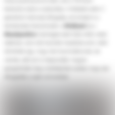
body positivityvel az élen, ami a TikTokon
keresztül zúdul a nyakunkba. A felületen aktív Z
generáció nemcsak elfogadja, de ünnepli is a
természetes fanszőrzetet: a
#fullbush
és a
#bushpositive
hashtagek alatt több millió videó
található, ahol nők őszintén mesélnek arról, miért
döntöttek úgy, hogy nem borotválkoznak, de
vannak, akik azt is megosztják, hogyan
gyógyították meg a testképüket azáltal, hogy újra
elfogadták a saját szőrzetüket.