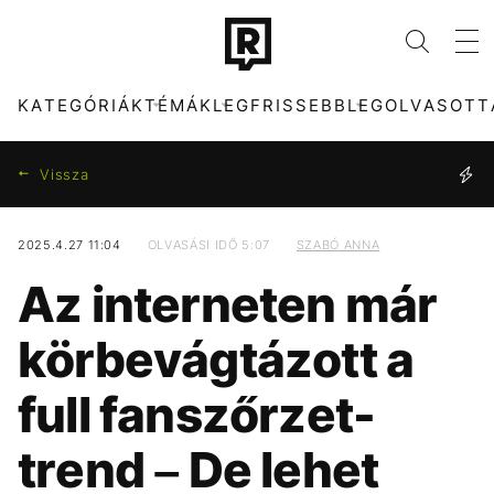
KATEGÓRIÁK
TÉMÁK
LEGFRISSEBB
LEGOLVASOTT
Vissza
2025.4.27 11:04
OLVASÁSI IDŐ 5:07
SZABÓ ANNA
KATEGÓRIÁK
TÉMÁK
Az interneten már
ZENE
DUNA
DIVAT
TIKTOK
körbevágtázott a
KULTÚRA
MTVA
ENTR
META
full fanszőrzet-
FILM + SOROZAT
HŐSÉG
TECH-TUDOMÁNY
CELEB
trend – De lehet
SPORT
OLASZORSZÁG
TÁRSADALOM
MAJKA