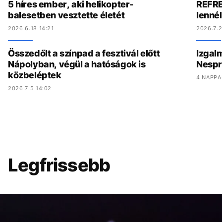
5 híres ember, aki helikopter-
REFRE
balesetben vesztette életét
lenné
2026.6.18 14:21
2026.7.2
Összedőlt a színpad a fesztivál előtt
Izgal
Nápolyban, végül a hatóságok is
Nespr
közbeléptek
4 NAPPA
2026.7.5 14:02
Legfrissebb