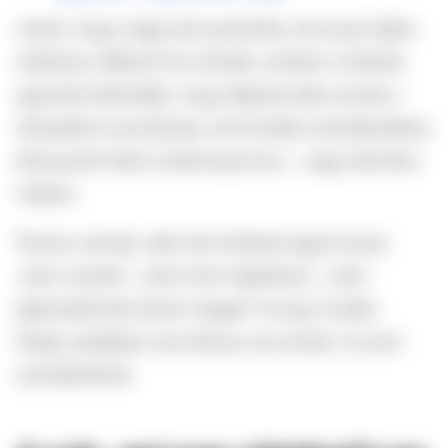
Lehet, hogy maga sem gondolta, de ezzel útjára
indította a #BushTok-trendet, amiben a fiatalok
egymást bátorítják, hogy álljanak ellen annak a
társadalmi nyomásnak, ami brutális szőrtelenítésre
kényszeríti őket a bikiniszezonra – vagy bármikor
máskor.
Persze vannak, akik nem értenek egyet ezzel,
„mert viszket”, „mert nem higiénikus”, „mert
igénytelennek érzem magam” és így tovább.
Pedig valójában sok előnye van annak, ha nem
szőrtelenítünk.