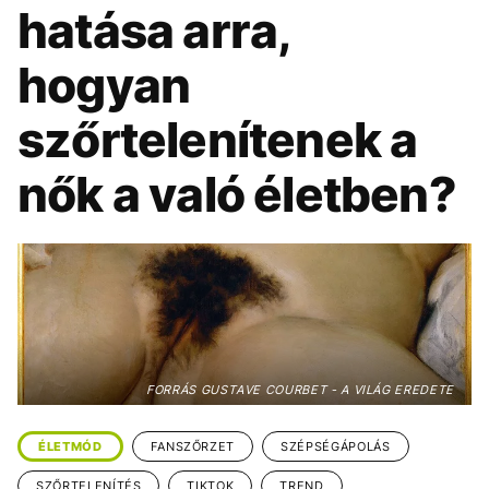
KÖZÉLET
UTAZÁS
hatása arra,
ÉLETMÓD
DESIGN
hogyan
BESZÉLGETÉSEK
ARCOK
szőrtelenítenek a
VIDEÓ
TÖRTÉNETEK
nők a való életben?
GASZTRO
FORRÁS GUSTAVE COURBET - A VILÁG EREDETE
ÉLETMÓD
FANSZŐRZET
SZÉPSÉGÁPOLÁS
SZŐRTELENÍTÉS
TIKTOK
TREND