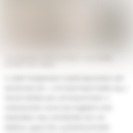
Fanszőrigazítás az 1850-es években.
FORRÁS
GALERIE
BILDERWELT/GETTY IMAGES
A „sötét” középkorban a testtel kapcsolatos nyílt
beszéd tabu lett – a női testet takarni kellett, így a
fanszőr kérdése sem volt központi téma. A
reneszánszban viszont újra megjelent a test
idealizálása: míg a szőrtelenítés nem volt
általános, egyes nők a szeméremszőrzetet