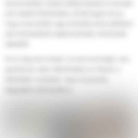
fanszőrzetüket, kisebb eséllyel kapnak el szexuális
úton terjedő fertőzéseket, aminek egyik oka az,
hogy a borotválás vagy trimmelés során keletkező
apró bőrsérülések megkönnyíthetik a fertőzések
bejutását.
És ez még nem minden: ha nem borotváljuk, nem
gyantázzuk, akkor elkerülhetjük az irritációt, a
kellemetlen viszketést, meg a bosszantó,
begyulladt szőrtüszőket is.