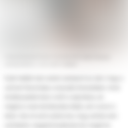
A fanszőrzetnek fontos funkciója lehet egészségügyi
szempontból is.
FORRÁS
GETTY IMAGES
Ezek mellett nem utolsó szempont az sem, hogy a
szőrzet fokozhatja a szexuális élvezeteket, mivel
érzékenyebbé teszi a bőrt a tapintásra, és
megőrzi a test természetes illatát, ami vonzó is
lehet. Sok nő arról számol be, hogy amióta nem
szőrtelenít, magabiztosabbnak érzi magát és