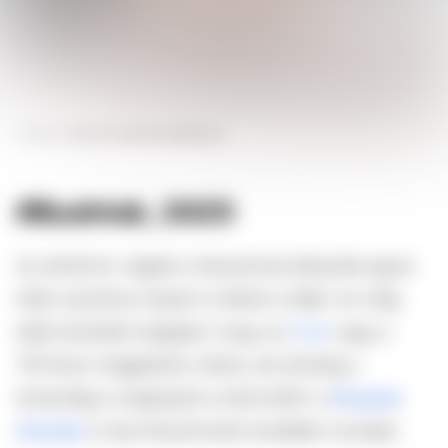
FORRÁS
DAZED/ MAISON MARGIELA
#Bushtok, 2025
Az elmúlt év végére a fanszőrzet elkezdte egyre
több nyilvános helyen is felütni a fejét. Az még
talán kevésbé meglepő, hogy az
X-en
vagy a
TikTokon megjelenik a téma, de nemrég a
divatvilág is meghajolt a trend előtt: a
Margiela
kifutóján
is dús fanszőrzetű modellek vonultak.