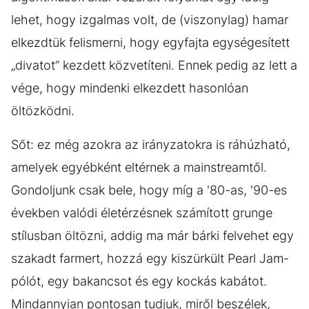
lehet, hogy izgalmas volt, de (viszonylag) hamar
elkezdtük felismerni, hogy egyfajta egységesített
„divatot” kezdett közvetíteni. Ennek pedig az lett a
vége, hogy mindenki elkezdett hasonlóan
öltözködni.
Sőt: ez még azokra az irányzatokra is ráhúzható,
amelyek egyébként eltérnek a mainstreamtől.
Gondoljunk csak bele, hogy míg a '80-as, '90-es
években valódi életérzésnek számított grunge
stílusban öltözni, addig ma már bárki felvehet egy
szakadt farmert, hozzá egy kiszürkült Pearl Jam-
pólót, egy bakancsot és egy kockás kabátot.
Mindannyian pontosan tudjuk, miről beszélek,