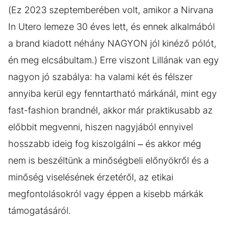
(Ez 2023 szeptemberében volt, amikor a Nirvana
In Utero lemeze 30 éves lett, és ennek alkalmából
a brand kiadott néhány NAGYON jól kinéző pólót,
én meg elcsábultam.) Erre viszont Lillának van egy
nagyon jó szabálya: ha valami két és félszer
annyiba kerül egy fenntartható márkánál, mint egy
fast-fashion brandnél, akkor már praktikusabb az
előbbit megvenni, hiszen nagyjából ennyivel
hosszabb ideig fog kiszolgálni – és akkor még
nem is beszéltünk a minőségbeli előnyökről és a
minőség viselésének érzetéről, az etikai
megfontolásokról vagy éppen a kisebb márkák
támogatásáról.