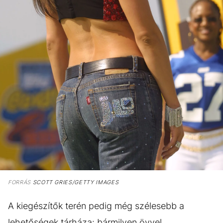
FORRÁS
SCOTT GRIES/GETTY IMAGES
A kiegészítők terén pedig még szélesebb a
lehetőségek tárháza: bármilyen övvel,