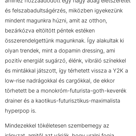
amihez hozzáadódott egy nagy adag életszeretet
és felszabadultságérzés, miközben igyekezünk
mindent magunkra húzni, amit az otthon,
bezárkózva eltöltött péntek estéken
összerendelgettünk magunknak. Így alakultak ki
olyan trendek, mint a dopamin dressing, ami
pozitív energiát sugárzó, élénk, vibráló színekkel
és mintákkal játszott, így térhetett vissza a Y2K a
low-rise nadrágokkal és cargókkal, de ekkor
törhetett be a monokróm-futurista-goth-keverék
drainer és a kaotikus-futurisztikus-maximalista
hyperpop is.
Mindezekkel tökéletesen szembemegy az
irányzat, amitől azt várják, hogy uralni fogja