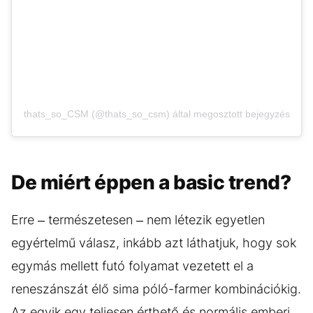
thats_so_CSM (@thats_so_csm) által megosztott bejegyzés
De miért éppen a basic trend?
Erre – természetesen – nem létezik egyetlen
egyértelmű válasz, inkább azt láthatjuk, hogy sok
egymás mellett futó folyamat vezetett el a
reneszánszát élő sima póló-farmer kombinációkig.
Az egyik egy teljesen érthető és normális emberi