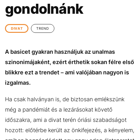
KÖZÉLET
UTAZÁS
gondolnánk
ÉLETMÓD
DESIGN
BESZÉLGETÉSEK
ARCOK
DIVAT
TREND
VIDEÓ
TÖRTÉNETEK
A basicet gyakran használjuk az unalmas
GASZTRO
szinonimájaként, ezért érthetik sokan félre első
blikkre ezt a trendet – ami valójában nagyon is
izgalmas.
Ha csak halványan is, de biztosan emlékszünk
még a pandémiát és a lezárásokat követő
időszakra, ami a divat terén óriási szabadságot
hozott: előtérbe került az önkifejezés, a kényelem,