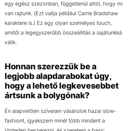
egy egész szezonban, függetlenül attól, hogy mi
van rajtunk. (Ezt vallja például Carrie Bradshaw
karaktere is.) Ez egy olyan személyes touch,
amitől a legegyszerűbb összeállítás a sajátunkká
válik.
Honnan szerezzük be a
legjobb alapdarabokat úgy,
hogy a lehető legkevesebbet
ártsunk a bolygónak?
Én alapvetően szívesen vásárolok hazai slow-
fashiont, igyekszem minél több mindent a
Vinteden beszerezni, és szeretem a basic