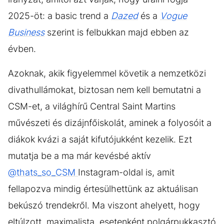
2025-öt: a basic trend a
Dazed
és a
Vogue
Business
szerint is felbukkan majd ebben az
évben.
Azoknak, akik figyelemmel követik a nemzetközi
divathullámokat, biztosan nem kell bemutatni a
CSM-et, a világhírű Central Saint Martins
művészeti és dizájnfőiskolát, aminek a folyosóit a
diákok kvázi a saját kifutójukként kezelik. Ezt
mutatja be a ma már kevésbé aktív
@thats_so_CSM
Instagram-oldal is, amit
fellapozva mindig értesülhettünk az aktuálisan
bekúszó trendekről. Ma viszont ahelyett, hogy
eltúlzott, maximalista, esetenként polgárpukkasztó