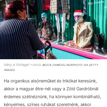
Irány a Vintage!
FORRÁS
BEATA ZAWRZEL/NURPHOTO VIA GETTY
IMAGES
Ha organikus alsóneműket és trikókat keresünk,
akkor a magyar être-nél vagy a Zöld Gardróbnál
érdemes szétnéznünk, ha könnyen kombinálható,
kényelmes, színes ruhákat szeretnénk, akkor