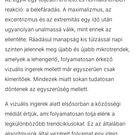
reakció: a belefáradás. A maximalizmus, az
excentrizmus és az extremitás egy idő után
ugyanolyan unalmassá válik, mint ennek az
ellentéte. Ráadásul manapság kis túlzással napi
szinten jelennek meg újabb és újabb mikrotrendek,
amelyek a lehengerlő, folyamatosan érkező
vizuális ingerek mellett már egyszerűen csak
kimerítőek. Mindezek miatt sokan tudatosan
döntenek az egyszerűség mellett.
A vizuális ingerek alatt elsősorban a közösségi
médiát értjük, ami folyamatosan tolja elénk a
legkülönbözőbb trendciklusokat. Ez az általában
algoritmusok által vezérelt folyamat egy ideig