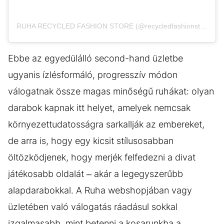
RUHA RECYCLED FASHION STORE (@recycledfashionstore) által megosztott bejegyzés
Ebbe az egyedülálló second-hand üzletbe
ugyanis ízlésformáló, progresszív módon
válogatnak össze magas minőségű ruhákat: olyan
darabok kapnak itt helyet, amelyek nemcsak
környezettudatosságra sarkallják az embereket,
de arra is, hogy egy kicsit stílusosabban
öltözködjenek, hogy merjék felfedezni a divat
játékosabb oldalát – akár a legegyszerűbb
alapdarabokkal. A Ruha webshopjában vagy
üzletében való válogatás ráadásul sokkal
izgalmasabb, mint betenni a kosarunkba a