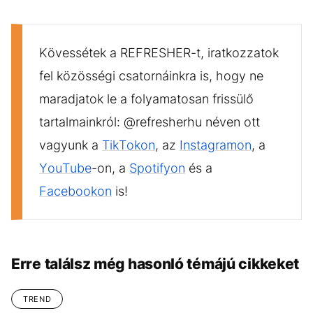
Kövessétek a REFRESHER-t, iratkozzatok
fel közösségi csatornáinkra is, hogy ne
maradjatok le a folyamatosan frissülő
tartalmainkról: @refresherhu néven ott
vagyunk a
TikTokon
, az
Instagramon
, a
YouTube
-on, a
Spotifyon
és a
Facebookon
is!
Erre találsz még hasonló témájú cikkeket
TREND