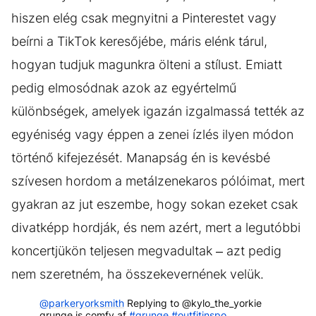
hiszen elég csak megnyitni a Pinterestet vagy
beírni a TikTok keresőjébe, máris elénk tárul,
hogyan tudjuk magunkra ölteni a stílust. Emiatt
pedig elmosódnak azok az egyértelmű
különbségek, amelyek igazán izgalmassá tették az
egyéniség vagy éppen a zenei ízlés ilyen módon
történő kifejezését. Manapság én is kevésbé
szívesen hordom a metálzenekaros pólóimat, mert
gyakran az jut eszembe, hogy sokan ezeket csak
divatképp hordják, és nem azért, mert a legutóbbi
koncertjükön teljesen megvadultak – azt pedig
nem szeretném, ha összekevernének velük.
@parkeryorksmith
Replying to @kylo_the_yorkie
grunge is comfy af
#grunge
#outfitinspo