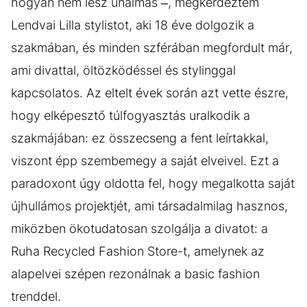
hogyan nem lesz unalmas –, megkérdeztem
Lendvai Lilla stylistot, aki 18 éve dolgozik a
szakmában, és minden szférában megfordult már,
ami divattal, öltözködéssel és stylinggal
kapcsolatos. Az eltelt évek során azt vette észre,
hogy elképesztő túlfogyasztás uralkodik a
szakmájában: ez összecseng a fent leírtakkal,
viszont épp szembemegy a saját elveivel. Ezt a
paradoxont úgy oldotta fel, hogy megalkotta saját
újhullámos projektjét, ami társadalmilag hasznos,
miközben ökotudatosan szolgálja a divatot: a
Ruha Recycled Fashion Store-t, amelynek az
alapelvei szépen rezonálnak a basic fashion
trenddel.