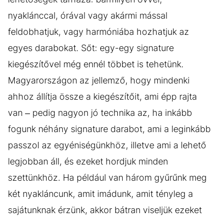
nyaklánccal, órával vagy akármi mással
feldobhatjuk, vagy harmóniába hozhatjuk az
egyes darabokat. Sőt: egy-egy signature
kiegészítővel még ennél többet is tehetünk.
Magyarországon az jellemző, hogy mindenki
ahhoz állítja össze a kiegészítőit, ami épp rajta
van – pedig nagyon jó technika az, ha inkább
fogunk néhány signature darabot, ami a leginkább
passzol az egyéniségünkhöz, illetve ami a lehető
legjobban áll, és ezeket hordjuk minden
szettünkhöz. Ha például van három gyűrűnk meg
két nyakláncunk, amit imádunk, amit tényleg a
sajátunknak érzünk, akkor bátran viseljük ezeket