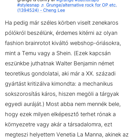
#stylesnap
♬ Grunge/alternative rock for OP etc.
(1394524) - Cheng Lee
Ha pedig már széles körben viselt zenekaros
pólókról beszélünk, érdemes kitérni az olyan
fashion brainrotot kiváltó webshop-óriásokra,
mint a Temu vagy a Shein. (Ezek kapcsán
eszünkbe juthatnak Walter Benjamin német
teoretikus gondolatai, aki már a XX. századi
gyártást kritizálva kimondta: a mechanikus
sokszorosítás káros, hiszen megöli a tárgyak
egyedi auráját.) Most abba nem mennék bele,
hogy ezek milyen elképesztő terhet rónak a
környezetre vagy akár a társadalomra, ezt
megteszi helyettem Venetia La Manna, akinek az